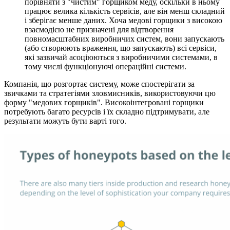
порівняти з "чистим" горщиком меду, оскільки в ньому
працює велика кількість сервісів, але він менш складний
і зберігає менше даних. Хоча медові горщики з високою
взаємодією не призначені для відтворення
повномасштабних виробничих систем, вони запускають
(або створюють враження, що запускають) всі сервіси,
які зазвичай асоціюються з виробничими системами, в
тому числі функціонуючі операційні системи.
Компанія, що розгортає систему, може спостерігати за
звичками та стратегіями зловмисників, використовуючи цю
форму "медових горщиків". Високоінтегровані горщики
потребують багато ресурсів і їх складно підтримувати, але
результати можуть бути варті того.