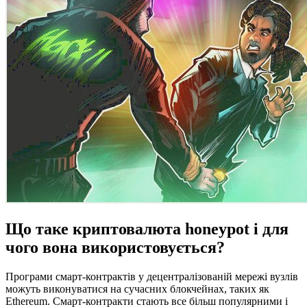
Що таке криптовалюта honeypot і для
чого вона використовується?
Програми смарт-контрактів у децентралізованій мережі вузлів
можуть виконуватися на сучасних блокчейнах, таких як
Ethereum. Смарт-контракти стають все більш популярними і