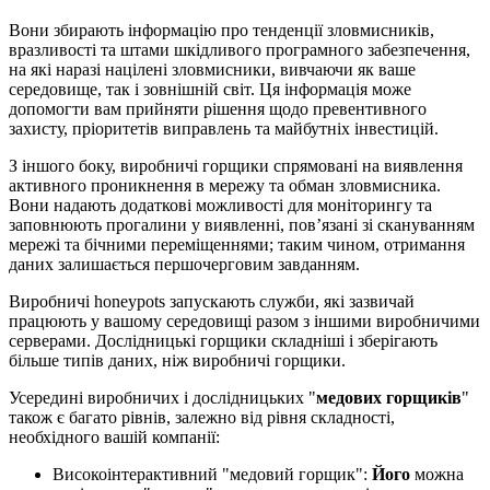
Вони збирають інформацію про тенденції зловмисників,
вразливості та штами шкідливого програмного забезпечення,
на які наразі націлені зловмисники, вивчаючи як ваше
середовище, так і зовнішній світ. Ця інформація може
допомогти вам прийняти рішення щодо превентивного
захисту, пріоритетів виправлень та майбутніх інвестицій.
З іншого боку, виробничі горщики спрямовані на виявлення
активного проникнення в мережу та обман зловмисника.
Вони надають додаткові можливості для моніторингу та
заповнюють прогалини у виявленні, пов’язані зі скануванням
мережі та бічними переміщеннями; таким чином, отримання
даних залишається першочерговим завданням.
Виробничі honeypots запускають служби, які зазвичай
працюють у вашому середовищі разом з іншими виробничими
серверами. Дослідницькі горщики складніші і зберігають
більше типів даних, ніж виробничі горщики.
Усередині виробничих і дослідницьких "
медових горщиків
"
також є багато рівнів, залежно від рівня складності,
необхідного вашій компанії:
Високоінтерактивний "медовий горщик":
Його
можна