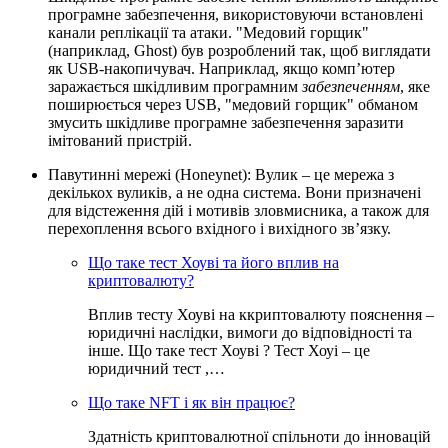
програмне забезпечення, використовуючи встановлені
канали реплікації та атаки. "Медовий горщик"
(наприклад, Ghost) був розроблений так, щоб виглядати
як USB-накопичувач. Наприклад, якщо комп’ютер
заражається шкідливим програмним
забезпеченням
, яке
поширюється через USB, "медовий горщик" обманом
змусить шкідливе програмне забезпечення заразити
імітований пристрій.
Павутинні мережі (Honeynet): Вулик – це мережа з
декількох вуликів, а не одна система. Вони призначені
для відстеження дій і мотивів зловмисника, а також для
перехоплення всього вхідного і вихідного зв’язку.
Що таке тест Хоуві та його вплив на
криптовалюту?
Вплив тесту Хоуві на ккриптовалюту пояснення –
юридичні наслідки, вимоги до відповідності та
інше. Що таке тест Хоуві ? Тест Хоуі – це
юридичний тест ,…
Що таке NFT і як він працює?
Здатність криптовалютної спільноти до інновацій