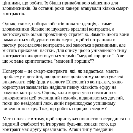
цінними, що робить їх більш привабливою мішенню для
зловмисників. За останні роки хакери атакували кілька смарт-
контрактів.
Однак, схоже, набирає обертів нова тенденція, а саме:
зловмисники більше не шукають вразливі контракти, а
застосовують більш проактивну стратегію. Замість цього вони
намагаються обдурити своїх жертв, щоб ті потрапили в
пастку, розсилаючи контракти, які здаються вразливими, але
містять приховані пастки. Для опису цього унікального типу
контрактів використовується термін "медові горщики". Але
що ж
таке
криптопастка "медовий горщик"?
Honeypots – це смарт-контракти, які, як видається, мають
проблему в дизайні, що дозволяє довільному користувачеві
викачувати ефір (рідну валюту Ethereum) з контракту, якщо
користувач заздалегідь надішле певну кількість ефіру на
рахунок контракту. Однак, коли користувач намагається
використати цей очевидний недолік, відкривається другий,
поки що невідомий люк, який перешкоджає успішному
виведенню ефіру. Тож, що робить горщик з медом?
Мета полягає в тому, щоб користувач повністю зосередився на
видимій слабкості та ігнорував будь-які ознаки того, що
контракт має другу вразливість. Атаки типу "медовий