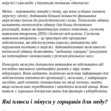
мережі і взаємодіє з багатьма точками одночасно.
Мета – переконати хакерів у тому, що вони успішно зламали
мережу; отже, додавання більшої кількості фальшивих
мережевих точок до реалістичності схеми. Технологію обману
називають технологією обману для більш досконалих
реалізацій, таких як брандмауери нового покоління, системи
виявлення вторгнень (IDS) і безпечні веб-шлюзи. Системи
виявлення вторгнень – це пристрої або програмне
забезпечення, які відстежують ворожу активність або
порушення політики в мережі. Автоматизовані можливості
технології обману дозволяють "медовому горщику" реагувати
на потенційних зловмисників у режимі реального часу.
Honeypots можуть допомогти компаніям не відставати від
постійно мінливого ландшафту ризиків у міру появи
кіберзагроз. Вони надають життєво важливу інформацію для
забезпечення готовності організації і, можливо, є найкращим
засобом, щоб
зловити
зловмисника на місці злочину, навіть
якщо неможливо передбачити і запобігти кожній атаці. Вони
також є хорошим джерелом знань для фахівців з кібербезпеки.
Які плюси і мінуси у горщиків для меду?