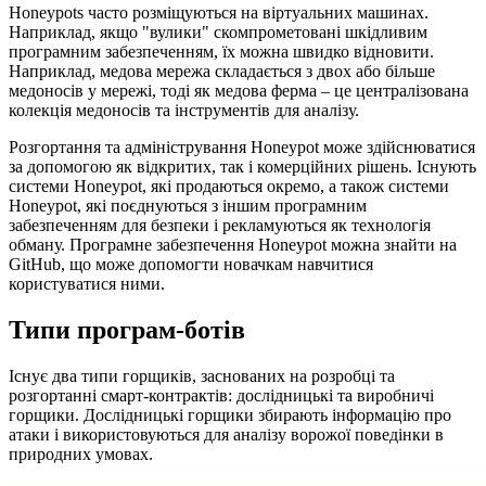
Honeypots часто розміщуються на віртуальних машинах.
Наприклад, якщо "вулики" скомпрометовані шкідливим
програмним забезпеченням, їх можна швидко відновити.
Наприклад, медова мережа складається з двох або більше
медоносів у мережі, тоді як медова ферма – це централізована
колекція медоносів та інструментів для аналізу.
Розгортання та адміністрування Honeypot може здійснюватися
за допомогою як відкритих, так і комерційних рішень. Існують
системи Honeypot, які продаються окремо, а також системи
Honeypot, які поєднуються з іншим програмним
забезпеченням для безпеки і рекламуються як технологія
обману. Програмне забезпечення Honeypot можна знайти на
GitHub, що може допомогти новачкам навчитися
користуватися ними.
Типи програм-ботів
Існує два типи горщиків, заснованих на розробці та
розгортанні смарт-контрактів: дослідницькі та виробничі
горщики. Дослідницькі горщики збирають інформацію про
атаки і використовуються для аналізу ворожої поведінки в
природних умовах.