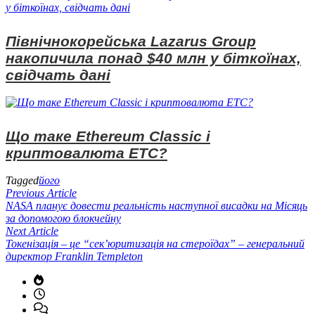
Північнокорейська Lazarus Group
накопичила понад $40 млн у біткоїнах,
свідчать дані
Що таке Ethereum Classic і
криптовалюта ETC?
Tagged
його
Навігація
Previous
Previous Article
article:
NASA планує довести реальність наступної висадки на Місяць
записів
за допомогою блокчейну
Next
Next Article
article:
Токенізація – це “сек’юритизація на стероїдах” – генеральний
директор Franklin Templeton