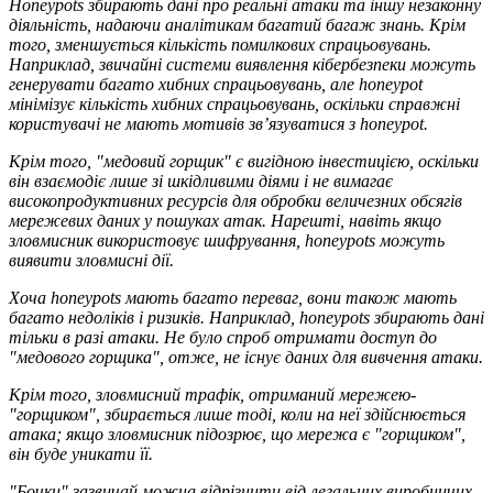
Honeypots збирають дані про реальні атаки та іншу незаконну
діяльність, надаючи аналітикам багатий багаж знань. Крім
того, зменшується кількість помилкових спрацьовувань.
Наприклад, звичайні системи виявлення кібербезпеки можуть
генерувати багато хибних спрацьовувань, але honeypot
мінімізує кількість хибних спрацьовувань, оскільки справжні
користувачі не мають мотивів зв’язуватися з honeypot.
Крім того, "медовий горщик" є вигідною інвестицією, оскільки
він взаємодіє лише зі шкідливими діями і не вимагає
високопродуктивних ресурсів для обробки величезних обсягів
мережевих даних у пошуках атак. Нарешті, навіть якщо
зловмисник використовує шифрування, honeypots можуть
виявити зловмисні дії.
Хоча honeypots мають багато
переваг
, вони також мають
багато недоліків і ризиків. Наприклад, honeypots збирають дані
тільки в разі атаки. Не було спроб отримати доступ до
"медового горщика", отже, не існує даних для вивчення атаки.
Крім того, зловмисний трафік, отриманий мережею-
"горщиком", збирається лише тоді, коли на неї здійснюється
атака; якщо зловмисник підозрює, що мережа є "горщиком",
він буде уникати її.
"Бочки" зазвичай можна відрізнити від легальних виробничих