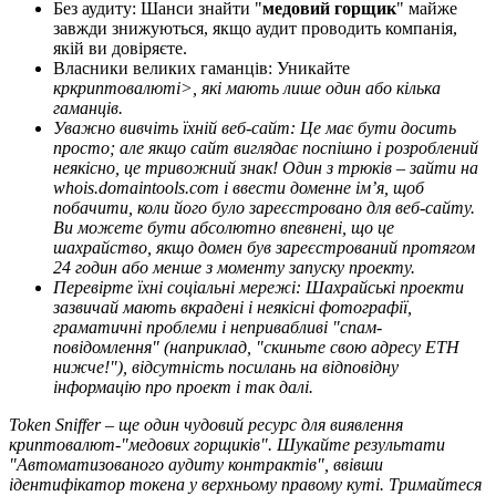
Без аудиту: Шанси знайти "
медовий горщик
" майже
завжди знижуються, якщо аудит проводить компанія,
якій ви довіряєте.
Власники великих гаманців: Уникайте
кркриптовалютi>, які мають лише один або кілька
гаманців.
Уважно вивчіть їхній веб-сайт: Це має бути досить
просто; але якщо сайт виглядає поспішно і розроблений
неякісно, це тривожний знак! Один з трюків – зайти на
whois.domaintools.com і ввести доменне ім’я, щоб
побачити, коли його було зареєстровано для веб-сайту.
Ви можете бути абсолютно впевнені, що це
шахрайство, якщо домен був зареєстрований протягом
24 годин або менше з моменту запуску проекту.
Перевірте їхні соціальні мережі: Шахрайські проекти
зазвичай мають вкрадені і неякісні фотографії,
граматичні проблеми і непривабливі "спам-
повідомлення" (наприклад, "скиньте свою адресу ETH
нижче!"), відсутність посилань на відповідну
інформацію про проект і так далі.
Token Sniffer – ще один чудовий ресурс для виявлення
криптовалют-"медових горщиків". Шукайте результати
"
Автоматизованого
аудиту контрактів", ввівши
ідентифікатор токена у верхньому правому куті. Тримайтеся