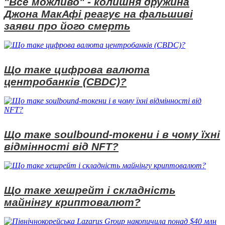
"Все можливо" - колишня дружина
Джона МакАфі реагує на фальшиві
заяви про його смерть
Що таке цифрова валюта
центробанків (CBDC)?
Що таке soulbound-токени і в чому їхні
відмінності від NFT?
Що таке хешрейт і складність
майнінгу криптовалют?