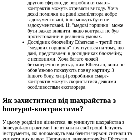
другою сферою, де розробники смарт-
контрактів можуть отримати вигоду. Хоча
деякі помилки на рівні компілятора добре
задокументовані, інші можуть бути не
задокументовані. Ці "медові горщики" може
бути важко виявити, якщо контракт не був
протестований в реальних умовах.
Дослідник блокчейну Etherscan – третій тип
"медових горщиків" ґрунтується на тому, що
дані, представлені в дослідниках блокчейну,
є неповними. Хоча багато людей
беззаперечно вірять даним Etherscan, вони не
обов’язково показують повну картину. З
іншого боку, хитрі розробники смарт-
контрактів можуть скористатися деякими
особливостями експлорера.
Як захиститися від шахрайства з
honeypot-контрактами?
У цьому розділі ви дізнаєтеся, як уникнути шахрайства з
honeypot-контрактами і не втратити свої гроші. Існують
інструменти, які допоможуть вам бачити червоні сигнали та
уникати цих валют. Наприклад, використовуйте Etherscan,