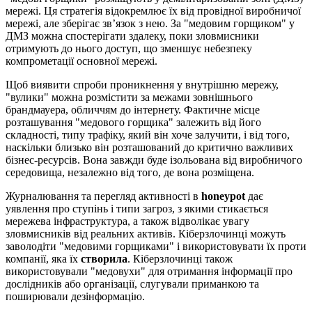
мережі. Ця стратегія відокремлює їх від провідної виробничої
мережі, але зберігає зв’язок з нею. За "медовим горщиком" у
ДМЗ можна спостерігати здалеку, поки зловмисники
отримують до нього доступ, що зменшує небезпеку
компрометації основної мережі.
Щоб виявити спроби проникнення у внутрішню мережу,
"вулики" можна розмістити за межами зовнішнього
брандмауера, обличчям до інтернету. Фактичне місце
розташування "медового горщика" залежить від його
складності, типу трафіку, який він хоче залучити, і від того,
наскільки близько він розташований до критично важливих
бізнес-ресурсів. Вона завжди буде ізольована від виробничого
середовища, незалежно від того, де вона розміщена.
Журналювання та перегляд активності в
honeypot
дає
уявлення про ступінь і типи загроз, з якими стикається
мережева інфраструктура, а також відволікає увагу
зловмисників від реальних активів. Кіберзлочинці можуть
заволодіти "медовими горщиками" і використовувати їх проти
компанії, яка їх
створила
. Кіберзлочинці також
використовували "медовухи" для отримання інформації про
дослідників або організації, слугували приманкою та
поширювали дезінформацію.