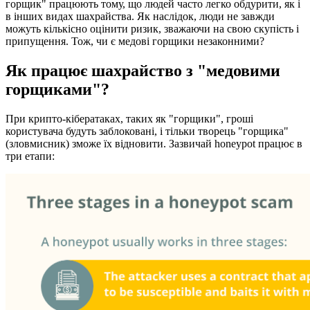
горщик" працюють тому, що людей часто легко обдурити, як і
в інших видах шахрайства. Як наслідок, люди не завжди
можуть кількісно оцінити ризик, зважаючи на свою скупість і
припущення. Тож, чи є медові горщики незаконними?
Як працює шахрайство з "медовими
горщиками"?
При крипто-кібератаках, таких як "горщики", гроші
користувача будуть заблоковані, і тільки творець "горщика"
(зловмисник) зможе їх відновити. Зазвичай honeypot працює в
три етапи: