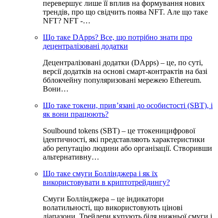
перевершує лише її вплив на формування нових
трендів, про що свідчить поява NFT. Але що таке
NFT? NFT -…
Що таке DApps? Все, що потрібно знати про
децентралізовані додатки
Децентралізовані додатки (DApps) – це, по суті,
версії додатків на основі смарт-контрактів на базі
бблокчейну популяризовані мережею Ethereum.
Вони…
Що таке токени, прив’язані до особистості (SBT), і
як вони працюють?
Soulbound tokens (SBT) – це ттокеницифрової
ідентичності, які представляють характеристики
або репутацію людини або організації. Створивши
альтернативну…
Що таке смуги Боллінджера і як їх
використовувати в криптотрейдингу?
Смуги Боллінджера – це індикатори
волатильності, що використовують цінові
діапазони. Трейдери купують біля нижньої смуги і