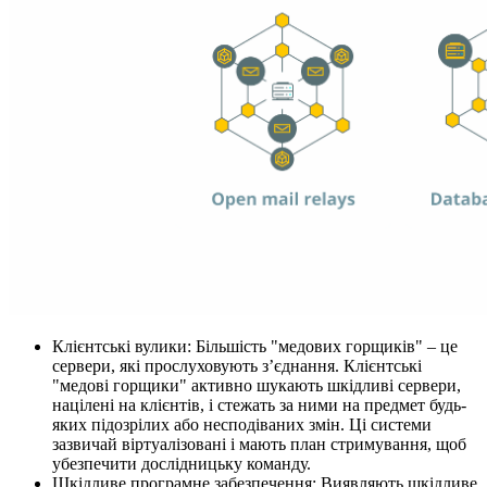
Клієнтські вулики: Більшість "медових горщиків" – це
сервери, які прослуховують з’єднання. Клієнтські
"медові горщики" активно шукають шкідливі сервери,
націлені на клієнтів, і стежать за ними на предмет будь-
яких підозрілих або несподіваних змін. Ці системи
зазвичай віртуалізовані і мають план стримування, щоб
убезпечити дослідницьку команду.
Шкідливе програмне забезпечення: Виявляють шкідливе