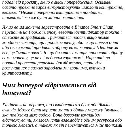
подалі від проекту, якщо є якісь попередження. Оскільки
багато проектів зараз використовують шаблони контрактів,
вказівка "Немає попередніх контрактів з подібними
токенами" може бути хибнопозитивною.
Якщо ваша монета зареєстрована в Binance Smart Chain,
перейдіть на PooCoin, знову введіть ідентифікатор токена і
стежте за графіками. Тримайтеся подалі, якщо немає
жодного гаманця, що продає монету, або якщо тільки один
або два гаманці продають обрану вами монету. Швидше за
все, це "мишоловка". Якщо багато гаманців продають обрану
вами монету, це не є "медовим горщиком". Нарешті, ви
повинні
провести ретельне дослідження, перш ніж
розлучатися з важко заробленими грошима, купуючи
криптовалюту.
Чим honeypot відрізняється від
honeynet?
Ханінет – це мережа, що складається з двох або більше
вуликів. Може бути корисно мати з’єднану мережу "вуликів",
яка пов’язана між собою. Вона дозволяє компаніям
відстежувати, як зловмисник взаємодіє з одним ресурсом або
точкою мережі, а також як він переміщується між точками