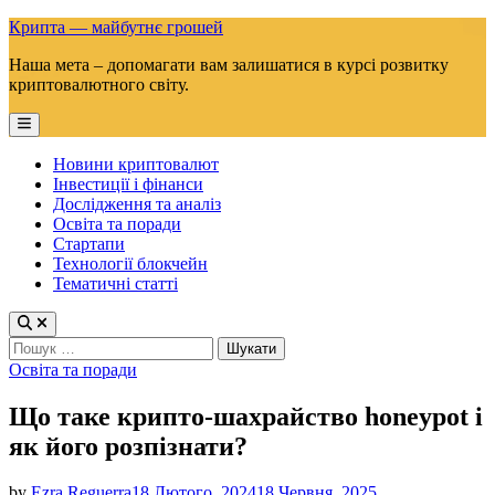
Skip
Крипта — майбутнє грошей
to
Наша мета – допомагати вам залишатися в курсі розвитку
content
криптовалютного світу.
Main
Menu
Новини криптовалют
Інвестиції і фінанси
Дослідження та аналіз
Освіта та поради
Стартапи
Технології блокчейн
Тематичні статті
Пошук:
Posted
Освіта та поради
in
Що таке крипто-шахрайство honeypot і
як його розпізнати?
by
Ezra Reguerra
18 Лютого, 2024
18 Червня, 2025