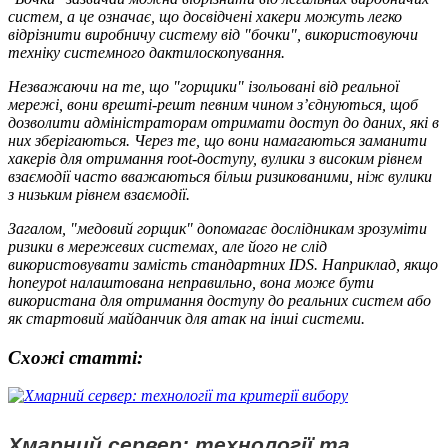
систем, а це означає, що досвідчені хакери можуть легко
відрізнити виробничу систему від "бочки", використовуючи
техніку системного дактилоскопування.
Незважаючи на те, що "горщики" ізольовані від реальної
мережі, вони врешті-решт певним чином з’єднуються, щоб
дозволити адміністраторам отримати доступ до даних, які в
них зберігаються. Через те, що вони намагаються заманити
хакерів для отримання root-доступу, вулики з високим рівнем
взаємодії часто вважаються більш ризикованими, ніж вулики
з низьким рівнем взаємодії.
Загалом, "медовий горщик" допомагає дослідникам зрозуміти
ризики в мережевих системах, але його не слід
використовувати замість стандартних IDS. Наприклад, якщо
honeypot налаштована неправильно, вона може бути
використана для отримання доступу до реальних систем або
як стартовий майданчик для атак на інші системи.
Схожі статтi:
Хмарний сервер: технології та