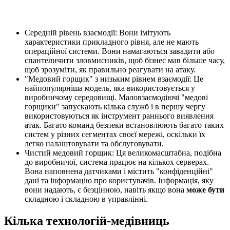
Середній рівень взаємодії: Вони імітують
характеристики прикладного рівня, але не мають
операційної системи. Вони намагаються завадити або
спантеличити зловмисників, щоб бізнес мав більше часу,
щоб зрозуміти, як правильно реагувати на атаку.
"Медовий горщик" з низьким рівнем взаємодії: Це
найпопулярніша модель, яка використовується у
виробничому середовищі. Маловзаємодіючі "медові
горщики" запускають кілька служб і в першу чергу
використовуються як інструмент раннього виявлення
атак. Багато команд безпеки встановлюють багато таких
систем у різних сегментах своєї мережі, оскільки їх
легко налаштовувати та обслуговувати.
Чистий медовий горщик: Ця великомасштабна, подібна
до виробничої, система працює на кількох серверах.
Вона наповнена датчиками і містить "конфіденційні"
дані та інформацію про користувачів. Інформація, яку
вони надають, є безцінною, навіть якщо вона
може бути
складною і складною в управлінні.
Кілька технологій-медівниць