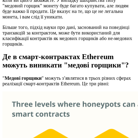
коли ви цього забажаєте. У випадку шахрайства типу
"медовий горщик" монету буде багато купувати, але людям
буде важко її продати. Це вказує на те, що це не легальна
монета, і вам слід її уникати.
Більше того, підхід науки про дані, заснований на поведінці
транзакцій за контрактом, може бути використаний для
класифікації контрактів як медових горщиків або не-медових
горщиків.
Де в смарт-контрактах Ethereum
можуть виникати "медові горщики"?
"
Медові горщики
" можуть з’являтися в трьох різних сферах
реалізації смарт-контрактів Ethereum. Це три рівні: