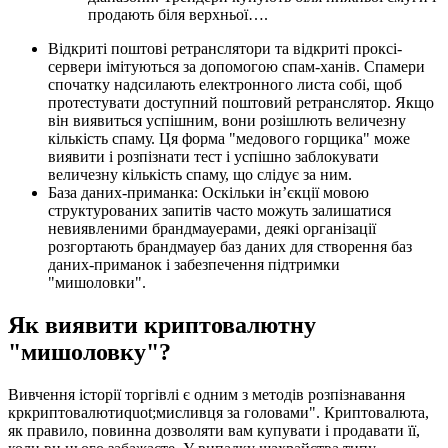
продають біля верхньої….
Відкриті поштові ретранслятори та відкриті проксі-
сервери імітуються за допомогою спам-ханів. Спамери
спочатку надсилають електронного листа собі, щоб
протестувати доступний поштовий ретранслятор. Якщо
він виявиться успішним, вони розішлють величезну
кількість спаму. Ця форма "медового горщика" може
виявити і розпізнати тест і успішно заблокувати
величезну кількість спаму, що слідує за ним.
База даних-приманка: Оскільки ін’єкції мовою
структурованих запитів часто можуть залишатися
невиявленими брандмауерами, деякі організації
розгортають брандмауер баз даних для створення баз
даних-приманок і забезпечення підтримки
"мишоловки".
Як виявити криптовалютну
"мишоловку"?
Вивчення історії торгівлі є одним з методів розпізнавання
кркриптовалютиquot;мисливця за головами". Криптовалюта,
як правило, повинна дозволяти вам купувати і продавати її,