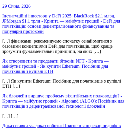
29 Січня, 2026
Інституційні інвестори у DeFi 2025: BlackRock $2.1 млрд,
JPMorgan $1.1 трлн - Крипта — майбутнє грошей
-
DeFi для
початківців: основи децентралізованого фінансування та
популярні протоколи
[…] фінансами, рекомендуємо спочатку ознайомитися з
базовими концепціями DeFi для початківців, щоб краще
зрозуміти фундаментальні принципи, на яких […]
Як створювати та продавати біткойн NFT - Крипта —
майбутнє грошей
-
Як купити Ethereum: Посібник для
початківців з купівлі ETH
[…] Як купити Ethereum: Посібник для початківців з купівлі
ETH […]
Як блокчейн вирішує проблему візантійських полководців? -
Крипта — майбутнє грошей
-
Algorand (ALGO): Посібник для
початківців з децентралізованої технології блокчейн
[…] […]
Доказ ставки vs. доказ роботи: Пояснення переваг, недоліків