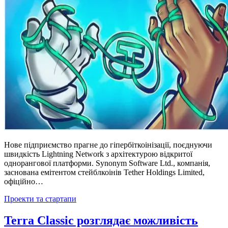
Нове підприємство прагне до гіпербіткоінізації, поєднуючи
швидкість Lightning Network з архітектурою відкритої
однорангової платформи. Synonym Software Ltd., компанія,
заснована емітентом стейблкоінів Tether Holdings Limited,
офіційно…
Posted
Проекти та стартапи
in
Terra Classic розглядає можливість