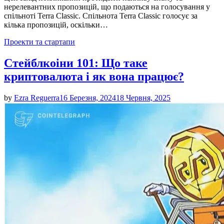
нерелевантних пропозицій, що подаються на голосування у
спільноті Terra Classic. Спільнота Terra Classic голосує за
кілька пропозицій, оскільки…
Posted
Проекти та стартапи
in
Стейблкоіни 101: Що таке
криптовалюта і як вона працює?
by
Ezra Reguerra
16 Березня, 2024
18 Червня, 2025