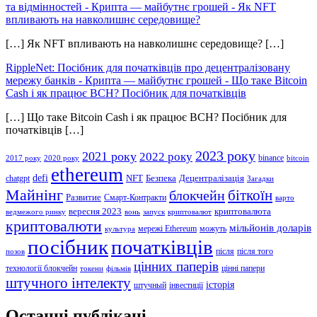
та відмінностей - Крипта — майбутнє грошей
-
Як NFT
впливають на навколишнє середовище?
[…] Як NFT впливають на навколишнє середовище? […]
RippleNet: Посібник для початківців про децентралізовану
мережу банків - Крипта — майбутнє грошей
-
Що таке Bitcoin
Cash і як працює BCH? Посібник для початківців
[…] Що таке Bitcoin Cash і як працює BCH? Посібник для
початківців […]
2023 року
2021 року
2022 року
binance
2017 року
2020 року
bitcoin
ethereum
defi
NFT
Безпека
Децентралізація
chatgpt
Загадки
Майнінг
біткоїн
блокчейн
Развитие
Смарт-Контракти
варто
вересня 2023
криптовалюта
ведмежого ринку
вонь
запуск
криптовалют
криптовалюти
мільйонів доларів
мережі Ethereum
можуть
культура
посібник
початківців
після
після того
позов
цінних паперів
технології блокчейн
цінні папери
токени
фільмів
штучного інтелекту
історія
штучный
інвестиції
Останні публікаці