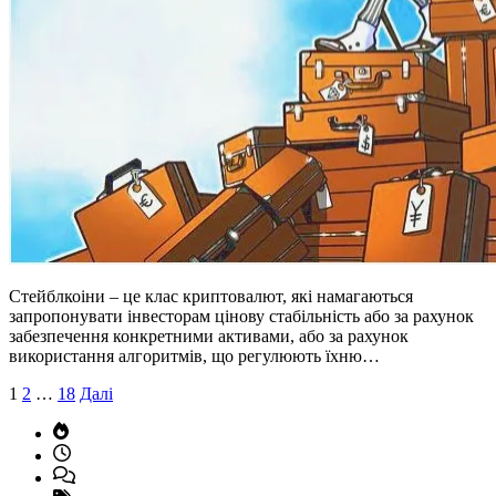
Стейблкоіни – це клас криптовалют, які намагаються
запропонувати інвесторам цінову стабільність або за рахунок
забезпечення конкретними активами, або за рахунок
використання алгоритмів, що регулюють їхню…
Пагінація
1
2
…
18
Далі
записів