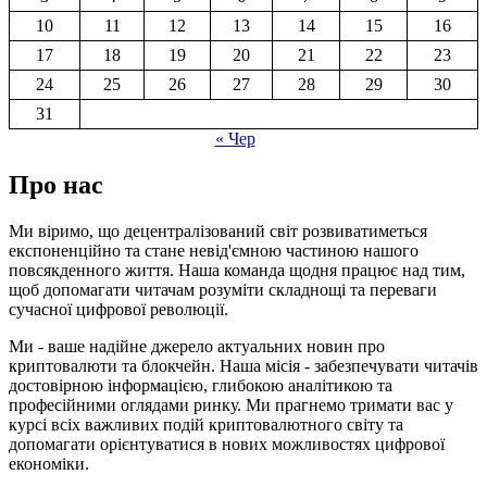
10
11
12
13
14
15
16
17
18
19
20
21
22
23
24
25
26
27
28
29
30
31
« Чер
Про нас
Ми віримо, що децентралізований світ розвиватиметься
експоненційно та стане невід'ємною частиною нашого
повсякденного життя. Наша команда щодня працює над тим,
щоб допомагати читачам розуміти складнощі та переваги
сучасної цифрової революції.
Ми - ваше надійне джерело актуальних новин про
криптовалюти та блокчейн. Наша місія - забезпечувати читачів
достовірною інформацією, глибокою аналітикою та
професійними оглядами ринку. Ми прагнемо тримати вас у
курсі всіх важливих подій криптовалютного світу та
допомагати орієнтуватися в нових можливостях цифрової
економіки.