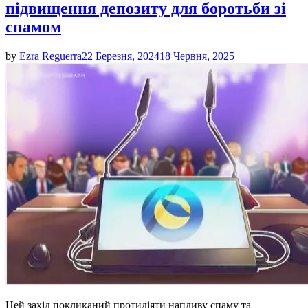
підвищення депозиту для боротьби зі
спамом
by
Ezra Reguerra
22 Березня, 2024
18 Червня, 2025
Цей захід покликаний протидіяти напливу спаму та