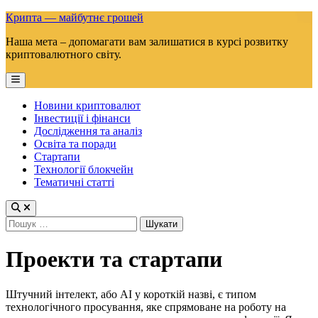
Skip
Крипта — майбутнє грошей
to
Наша мета – допомагати вам залишатися в курсі розвитку
content
криптовалютного світу.
Main
Menu
Новини криптовалют
Інвестиції і фінанси
Дослідження та аналіз
Освіта та поради
Стартапи
Технології блокчейн
Тематичні статті
Пошук:
Проекти та стартапи
Штучний інтелект, або AI у короткій назві, є типом
технологічного просування, яке спрямоване на роботу на