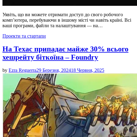
Уявіть, що ви можете отримати доступ до свого робочого
комп’ютера, перебуваючи в іншому місті чи навіть країні. Всі
ваші програми, файли та налаштування — на…
Posted
Проекти та стартапи
in
На Техас припадає майже 30% всього
хешрейту біткоїна – Foundry
by
Ezra Reguerra
29 Березня, 2024
18 Червня, 2025