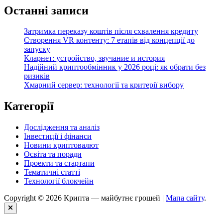
Останні записи
Затримка переказу коштів після схвалення кредиту
Створення VR контенту: 7 етапів від концепції до
запуску
Кларнет: устройство, звучание и история
Надійний криптообмінник у 2026 році: як обрати без
ризиків
Хмарний сервер: технології та критерії вибору
Категорії
Дослідження та аналіз
Інвестиції і фінанси
Новини криптовалют
Освіта та поради
Проекти та стартапи
Тематичні статті
Технології блокчейн
Copyright © 2026 Крипта — майбутнє грошей |
Мапа сайту
.
Close