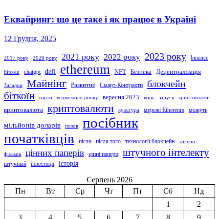
Еквайринг: що це таке і як працює в Україні
12 Грудня, 2025
2023 року
2021 року
2022 року
binance
2017 року
2020 року
ethereum
defi
NFT
Безпека
Децентралізація
chatgpt
bitcoin
Майнінг
блокчейн
Развитие
Смарт-Контракти
Загадки
біткоїн
вересня 2023
варто
ведмежого ринку
вонь
запуск
криптовалют
криптовалюти
криптовалюта
мережі Ethereum
можуть
культура
посібник
мільйонів доларів
позов
початківців
після
після того
технології блокчейн
токени
штучного інтелекту
цінних паперів
цінні папери
фільмів
історія
штучный
інвестиції
Серпень 2026
Пн
Вт
Ср
Чт
Пт
Сб
Нд
1
2
3
4
5
6
7
8
9