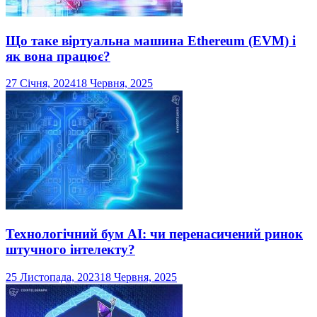
Що таке віртуальна машина Ethereum (EVM) і
як вона працює?
27 Січня, 2024
18 Червня, 2025
Технологічний бум AI: чи перенасичений ринок
штучного інтелекту?
25 Листопада, 2023
18 Червня, 2025