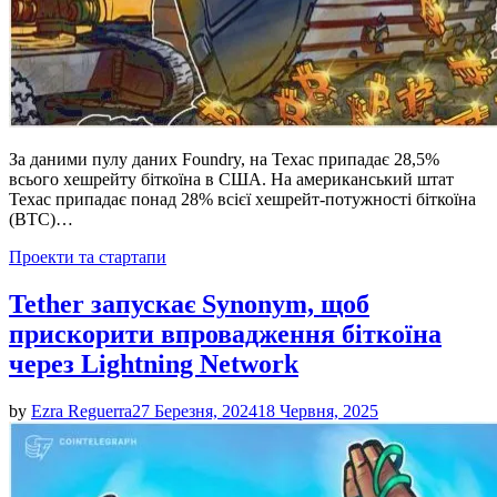
За даними пулу даних Foundry, на Техас припадає 28,5%
всього хешрейту біткоїна в США. На американський штат
Техас припадає понад 28% всієї хешрейт-потужності біткоїна
(BTC)…
Posted
Проекти та стартапи
in
Tether запускає Synonym, щоб
прискорити впровадження біткоїна
через Lightning Network
by
Ezra Reguerra
27 Березня, 2024
18 Червня, 2025