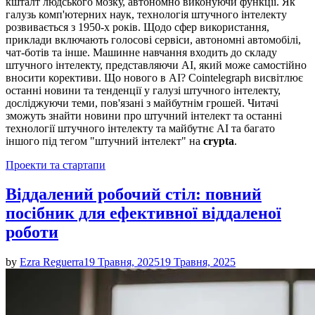
кшталт людського мозку, автономно виконуючи функції. Як
галузь комп'ютерних наук, технологія штучного інтелекту
розвивається з 1950-х років. Щодо сфер використання,
приклади включають голосові сервіси, автономні автомобілі,
чат-ботів та інше. Машинне навчання входить до складу
штучного інтелекту, представляючи AI, який може самостійно
вносити корективи. Що нового в AI? Cointelegraph висвітлює
останні новини та тенденції у галузі штучного інтелекту,
досліджуючи теми, пов'язані з майбутнім грошей. Читачі
зможуть знайти новини про штучний інтелект та останні
технології штучного інтелекту та майбутнє AI та багато
іншого під тегом "штучний інтелект" на
crypta
.
Posted
Проекти та стартапи
in
Віддалений робочий стіл: повний
посібник для ефективної віддаленої
роботи
by
Ezra Reguerra
19 Травня, 2025
19 Травня, 2025