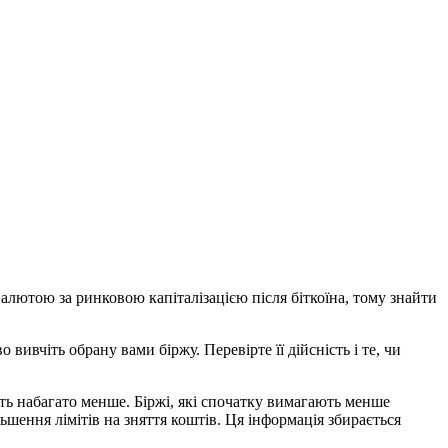
лютою за ринковою капіталізацією після біткоїна, тому знайти
 вивчіть обрану вами біржу. Перевірте її дійсність і те, чи
ють набагато менше. Біржі, які спочатку вимагають менше
ьшення лімітів на зняття коштів. Ця інформація збирається