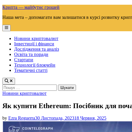
Skip
Крипта — майбутнє грошей
to
Наша мета – допомагати вам залишатися в курсі розвитку крип
content
Main
Menu
Новини криптовалют
Інвестиції і фінанси
Дослідження та аналіз
Освіта та поради
Стартапи
Технології блокчейн
Тематичні статті
Пошук:
Posted
Новини криптовалют
in
Як купити Ethereum: Посібник для поча
by
Ezra Reguerra
30 Листопада, 2023
18 Червня, 2025