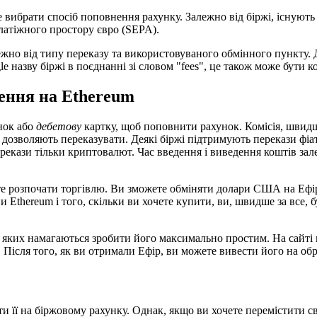
 вибрати спосіб поповнення рахунку. Залежно від біржі, існують 
латіжного простору євро (SEPA).
лежно від типу переказу та використовуваного обмінного пункту.
 назву біржі в поєднанні зі словом "fees", це також може бути 
ення на Ethereum
нок або
дебетову
картку, щоб поповнити рахунок. Комісія, швидше
они дозволяють переказувати. Деякі біржі підтримують перекази фі
екази тільки криптовалют. Час введення і виведення коштів зале
е розпочати торгівлю. Ви зможете обміняти долари США на Ефір 
ни Ethereum і того, скільки ви хочете купити, ви, швидше за все,
 з яких намагаються зробити його максимально простим. На сайті в
. Після того, як ви отримали Ефір, ви можете вивести його на о
 її на біржовому рахунку. Однак, якщо ви хочете перемістити сво