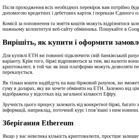
Після проходження всіх необхідних перевірок вам потрібно буде
допомогою кредитних і дебетових карток і перекази Єдиного п
Комісії за поповнення та зняття коштів можуть відрізнятися за
нижньому колонтитулі веб-сайту обмінника. Пошукайте в Google
Вирішіть, як купити і оформити замовл
Для купівлі ETH ви повинні підключити свій банківський раху
варіанту. Крім того, біржі відрізняються за тим, які валюти в
криптовалют, в той час як інші платформи можуть дозволяти пер
переказується.
Як тільки кошти надійдуть на ваш біржовий рахунок, ви зможет
суму в доларах, яку ви хочете обміняти на ETH. Залежно від ці
відображена у відсотках від загальної кількості Ефіру.
Зручність цього процесу залежить від конкретної біржі, багато
інформації, наприклад, поточний курс і пов’язані з ним новини
Зберігання Ethereum
Якщо у вас невелика кількість криптовалюти, простіше залишити