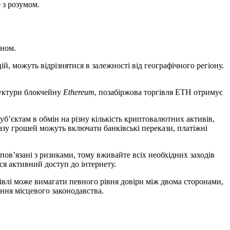
 з розумом.
ином.
, можуть відрізнятися в залежності від географічного регіону.
руктури блокчейну
Ethereum
, позабіржова торгівля ETH отримує
’єктам в обмін на різну кількість криптовалютних активів,
азу грошей можуть включати банківські перекази, платіжні
 пов’язані з ризиками, тому вживайте всіх необхідних заходів
ся активний доступ до інтернету.
івлі може вимагати певного рівня довіри між двома сторонами,
ання місцевого законодавства.