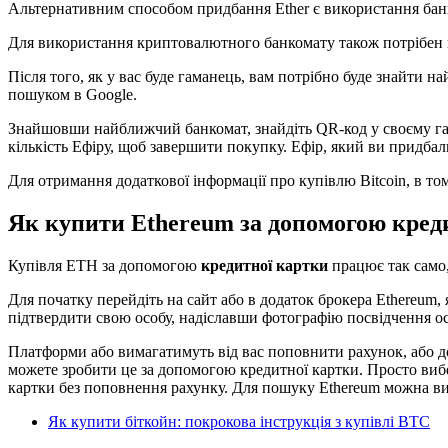
Альтернативним способом придбання Ether є використання банк
Для використання криптовалютного банкомату також потрібен 
Після того, як у вас буде гаманець, вам потрібно буде знайти 
пошуком в Google.
Знайшовши найближчий банкомат, знайдіть QR-код у своєму гаман
кількість Ефіру, щоб завершити покупку. Ефір, який ви придбал
Для отримання додаткової інформації про купівлю Bitcoin, в то
Як купити Ethereum за допомогою кред
Купівля ETH за допомогою
кредитної картки
працює так само,
Для початку перейдіть на сайт або в додаток брокера Ethereum,
підтвердити свою особу, надіславши фотографію посвідчення ос
Платформи або вимагатимуть від вас поповнити рахунок, або до
можете зробити це за допомогою кредитної картки. Просто виб
картки без поповнення рахунку. Для пошуку Ethereum можна в
Як купити біткойн: покрокова інструкція з купівлі BTC