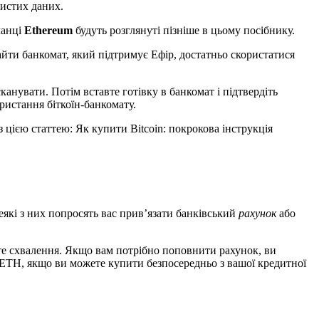
бистих даних.
манці
Ethereum
будуть розглянуті пізніше в цьому посібнику.
айти банкомат, який підтримує Ефір, достатньо скористатися
анувати. Потім вставте готівку в банкомат і підтвердіть
ристання біткоїн-банкомату.
 цією статтею: Як купити Bitcoin: покрокова інструкція
Деякі з них попросять вас прив’язати банківський
рахунок
або
єте схвалення. Якщо вам потрібно поповнити рахунок, ви
 ETH, якщо ви можете купити безпосередньо з вашої кредитної