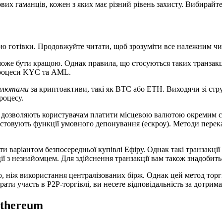
их гаманців, кожен з яких має різний рівень захисту. Вибирайте
гою готівки. Продовжуйте читати, щоб зрозуміти все належним ч
оже бути кращою. Однак правила, що стосуються таких транзакцій
 процеси KYC та AML.
алютами
за криптоактиви, такі як BTC або ETH. Виходячи зі ст
роцесу.
 дозволяють користувачам платити місцевою валютою окремим суб
истовують функції умовного депонування (ескроу). Методи перек
ти варіантом безпосередньої купівлі Ефіру. Однак такі транзакції
ії з незнайомцем. Для здійснення транзакції вам також знадобить
, ніж використання централізованих бірж. Однак цей метод торг
рати участь в P2P-торгівлі, ви несете відповідальність за дотрим
Ethereum