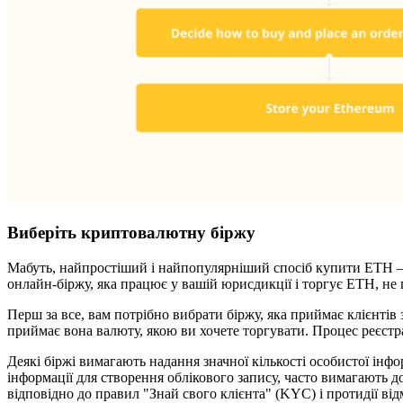
Виберіть криптовалютну біржу
Мабуть, найпростіший і найпопулярніший спосіб купити ETH – 
онлайн-біржу, яка працює у вашій юрисдикції і торгує ETH, не
Перш за все, вам потрібно вибрати біржу, яка приймає клієнтів з 
приймає вона валюту, якою ви хочете торгувати. Процес реєстрац
Деякі біржі вимагають надання значної кількості особистої інф
інформації для створення облікового запису, часто вимагають д
відповідно до правил "Знай свого клієнта" (KYC) і протидії 