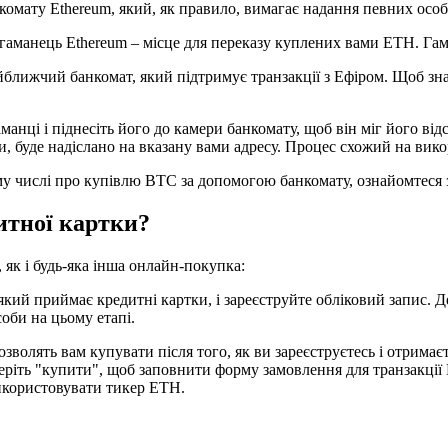
омату Ethereum, який, як правило, вимагає надання певних осо
гаманець Ethereum – місце для переказу куплених вами ETH. Га
найближчий банкомат, який підтримує транзакції з Ефіром. Щоб зн
ці і піднесіть його до камери банкомату, щоб він міг його відск
и, буде надіслано на вказану вами адресу. Процес схожий на вико
му числі про купівлю BTC за допомогою банкомату, ознайомтеся з
итної картки?
 як і будь-яка інша онлайн-покупка:
 який приймає кредитні картки, і зареєструйте обліковий запис. 
оби на цьому етапі.
зволять вам купувати після того, як ви зареєструєтесь і отрима
еріть "купити", щоб заповнити форму замовлення для транзакції
икористовувати тикер ETH.