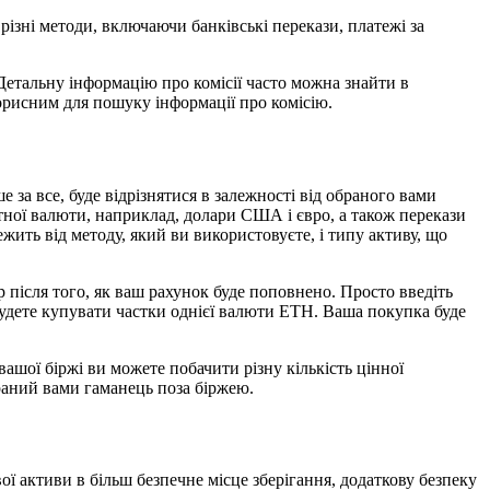
різні методи, включаючи банківські перекази, платежі за
 Детальну інформацію про комісії часто можна знайти в
корисним для пошуку інформації про комісію.
 за все, буде відрізнятися в залежності від обраного вами
атної валюти, наприклад, долари США і євро, а також перекази
жить від методу, який ви використовуєте, і типу активу, що
після того, як ваш рахунок буде поповнено. Просто введіть
 будете купувати частки однієї валюти ETH. Ваша покупка буде
ашої біржі ви можете побачити різну кількість цінної
браний вами гаманець поза біржею.
ї активи в більш безпечне місце зберігання, додаткову безпеку