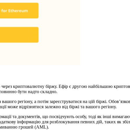
через криптовалютну біржу. Ефір є другою найбільшою криптова
 повинно бути надто складно.
вашого регіону, а потім зареєструватися на цій біржі. Обов’язково
ії може відрізнятися залежно від біржі та вашого регіону.
ормації та документів, що посвідчують особу, тоді як інші вимага
одаткову інформацію для розблокування певних дій, таких як збіл
відмиванню грошей (AML).