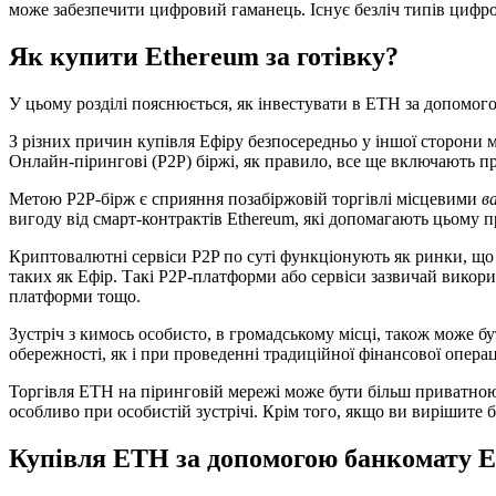
може забезпечити цифровий гаманець. Існує безліч типів цифров
Як купити Ethereum за готівку?
У цьому розділі пояснюється, як інвестувати в ETH за допомо
З різних причин купівля Ефіру безпосередньо у іншої сторони м
Онлайн-пірингові (P2P) біржі, як правило, все ще включають
Метою P2P-бірж є сприяння позабіржовій торгівлі місцевими
в
вигоду від смарт-контрактів Ethereum, які допомагають цьому п
Криптовалютні сервіси P2P по суті функціонують як ринки, що
таких як Ефір. Такі Р2Р-платформи або сервіси зазвичай викор
платформи тощо.
Зустріч з кимось особисто, в громадському місці, також може бу
обережності, як і при проведенні традиційної фінансової операц
Торгівля ETH на піринговій мережі може бути більш приватною
особливо при особистій зустрічі. Крім того, якщо ви вирішите б
Купівля ETH за допомогою банкомату 