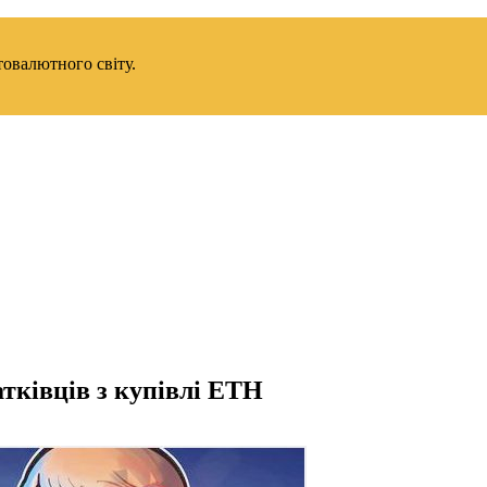
товалютного світу.
тківців з купівлі ETH