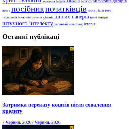
криптовалюти
мільйонів доларів
мережі Ethereum
можуть
культура
посібник
початківців
після
після того
позов
цінних паперів
технології блокчейн
цінні папери
токени
фільмів
штучного інтелекту
історія
штучный
інвестиції
Останні публікаці
Затримка переказу коштів після схвалення
кредиту
7 Червня, 2026
7 Червня, 2026