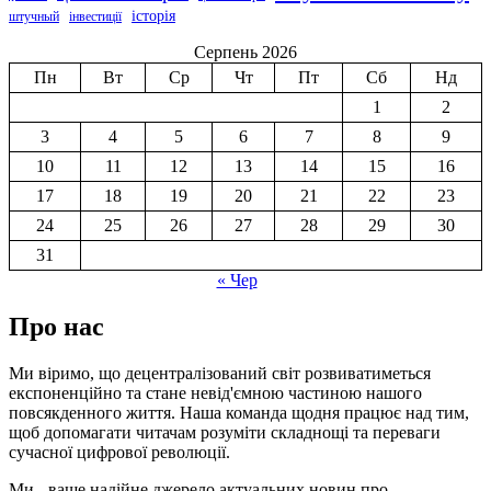
історія
штучный
інвестиції
Серпень 2026
Пн
Вт
Ср
Чт
Пт
Сб
Нд
1
2
3
4
5
6
7
8
9
10
11
12
13
14
15
16
17
18
19
20
21
22
23
24
25
26
27
28
29
30
31
« Чер
Про нас
Ми віримо, що децентралізований світ розвиватиметься
експоненційно та стане невід'ємною частиною нашого
повсякденного життя. Наша команда щодня працює над тим,
щоб допомагати читачам розуміти складнощі та переваги
сучасної цифрової революції.
Ми - ваше надійне джерело актуальних новин про