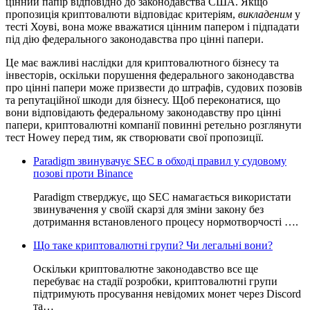
цінний папір відповідно до законодавства США. Якщо
пропозиція криптовалюти відповідає критеріям,
викладеним
у
тесті Хоуві, вона може вважатися цінним папером і підпадати
під дію федерального законодавства про цінні папери.
Це має важливі наслідки для криптовалютного бізнесу та
інвесторів, оскільки порушення федерального законодавства
про цінні папери може призвести до штрафів, судових позовів
та репутаційної шкоди для бізнесу. Щоб переконатися, що
вони відповідають федеральному законодавству про цінні
папери, криптовалютні компанії повинні ретельно розглянути
тест Howey перед тим, як створювати свої пропозиції.
Paradigm звинувачує SEC в обході правил у судовому
позові проти Binance
Paradigm стверджує, що SEC намагається використати
звинувачення у своїй скарзі для зміни закону без
дотримання встановленого процесу нормотворчості ….
Що таке криптовалютні групи? Чи легальні вони?
Оскільки криптовалютне законодавство все ще
перебуває на стадії розробки, криптовалютні групи
підтримують просування невідомих монет через Discord
та…