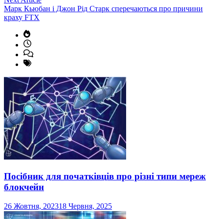
article:
Марк Кьюбан і Джон Рід Старк сперечаються про причини
краху FTX
Посібник для початківців про різні типи мереж
блокчейн
26 Жовтня, 2023
18 Червня, 2025