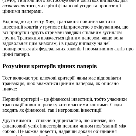
(1946), і відтоді його застосовували в багатьох випадках для
визначення
того, чи є різні фінансові угоди та пропозиції
цінними паперами.
Відповідно до тесту Хоуї, транзакція повинна містити
інвестиції коштів у групове підприємство з очікуванням, що
всі прибутки будуть отримані завдяки спільним зусиллям
групи. Транзакція вважається цінним папером, якщо вона
задовольняє цим вимогам, і в цьому випадку на неї
поширюється дія федеральних законів і нормативних актів про
цінні папери.
Розуміння критеріїв цінних паперів
Тест включає три ключові критерії, яким має відповідати
транзакція, щоб вважатися цінним папером, як описано
нижче:
Перший критерій – це фінансові інвестиції, тобто учасники
транзакції повинні ризикувати власними коштами. Сюди
входять як фінансові, так і негрошові інвестиції.
Друга вимога – спільне підприємство, що означає, що
фінансовий успіх інвесторів певним чином пов’язаний між
собою. Це можна довести, надавши докази об’єднання