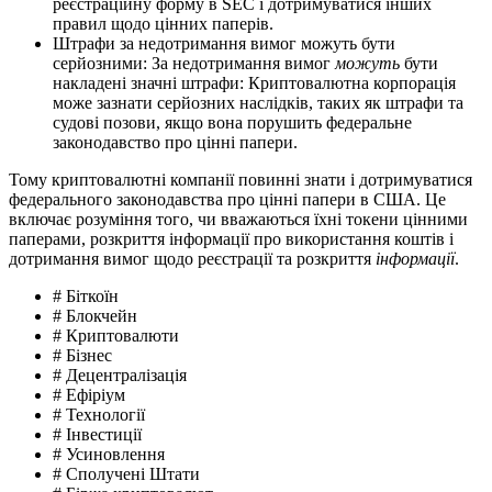
реєстраційну форму в SEC і дотримуватися інших
правил щодо цінних паперів.
Штрафи за недотримання вимог можуть бути
серйозними: За недотримання вимог
можуть
бути
накладені значні штрафи: Криптовалютна корпорація
може зазнати серйозних наслідків, таких як штрафи та
судові позови, якщо вона порушить федеральне
законодавство про цінні папери.
Тому криптовалютні компанії повинні знати і дотримуватися
федерального законодавства про цінні папери в США. Це
включає розуміння того, чи вважаються їхні токени цінними
паперами, розкриття інформації про використання коштів і
дотримання вимог щодо реєстрації та розкриття
інформації
.
# Біткоїн
# Блокчейн
# Криптовалюти
# Бізнес
# Децентралізація
# Ефіріум
# Технології
# Інвестиції
# Усиновлення
# Сполучені Штати