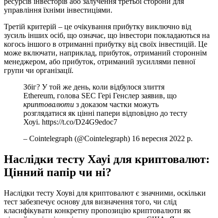
ресурсів інвесторів або залучення третьої сторони для
управління їхніми інвестиціями.
Третій критерій – це очікування прибутку виключно від
зусиль інших осіб, що означає, що інвестори покладаються на
когось іншого в отриманні прибутку від своїх інвестицій. Це
може включати, наприклад, прибуток, отриманий стороннім
менеджером, або прибуток, отриманий зусиллями певної
групи чи організації.
Збіг? У той же день, коли відбулося злиття
Ethereum, голова SEC Гері Генслер заявив, що
криптовалюти
з доказом частки можуть
розглядатися як цінні папери відповідно до тесту
Хоуі. https://t.co/D24G9edoc7
– Cointelegraph (@Cointelegraph) 16 вересня 2022 р.
Наслідки тесту Хауі для криптовалют:
Цінний папір чи ні?
Наслідки тесту Хоуві для криптовалют є значними, оскільки
тест забезпечує основу для визначення того, чи слід
класифікувати конкретну пропозицію криптовалюти як