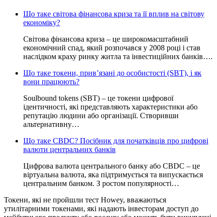
Що таке світова фінансова криза та її вплив на світову
економіку?
Світова фінансова криза – це широкомасштабний
економічний спад, який розпочався у 2008 році і став
наслідком краху ринку житла та інвестиційних банків….
Що таке токени, прив’язані до особистості (SBT), і як
вони працюють?
Soulbound tokens (SBT) – це токени цифрової
ідентичності, які представляють характеристики або
репутацію людини або організації. Створивши
альтернативну…
Що таке CBDC? Посібник для початківців про цифрові
валюти центральних банків
Цифрова валюта центрального банку або CBDC – це
віртуальна валюта, яка підтримується та випускається
центральним банком. З ростом популярності…
Токени, які не пройшли тест Howey, вважаються
утилітарними токенами, які надають інвесторам доступ до