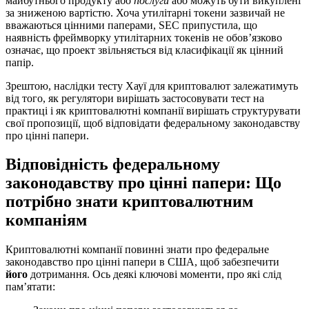
майбутнього продукту або
послуги
або можуть бути викуплені
за зниженою вартістю. Хоча утилітарні токени зазвичай не
вважаються цінними паперами, SEC припустила, що
наявність фреймворку утилітарних токенів не обов’язково
означає, що проект звільняється від класифікації як цінний
папір.
Зрештою, наслідки тесту Хауї для криптовалют залежатимуть
від того, як регулятори вирішать застосовувати тест на
практиці і як криптовалютні компанії вирішать структурувати
свої пропозиції, щоб відповідати федеральному законодавству
про цінні папери.
Відповідність федеральному
законодавству про цінні папери: Що
потрібно знати криптовалютним
компаніям
Криптовалютні компанії повинні знати про федеральне
законодавство про цінні папери в США, щоб забезпечити
його
дотримання. Ось деякі ключові моменти, про які слід
пам’ятати: