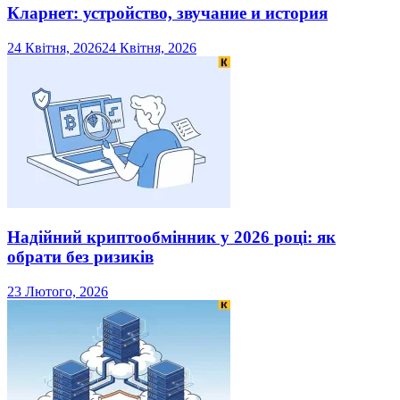
Кларнет: устройство, звучание и история
24 Квітня, 2026
24 Квітня, 2026
Надійний криптообмінник у 2026 році: як
обрати без ризиків
23 Лютого, 2026