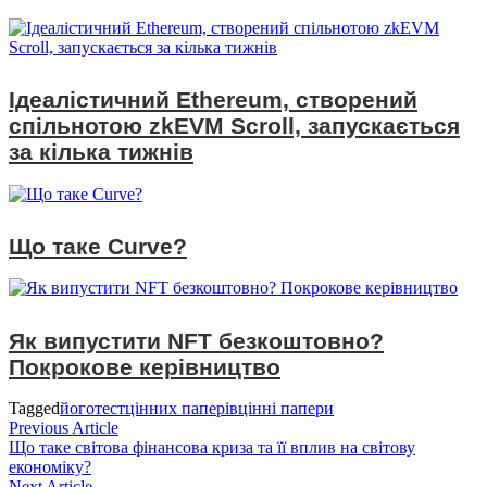
Ідеалістичний Ethereum, створений
спільнотою zkEVM Scroll, запускається
за кілька тижнів
Що таке Curve?
Як випустити NFT безкоштовно?
Покрокове керівництво
Tagged
його
тест
цінних паперів
цінні папери
Навігація
Previous
Previous Article
article:
Що таке світова фінансова криза та її вплив на світову
записів
економіку?
Next
Next Article