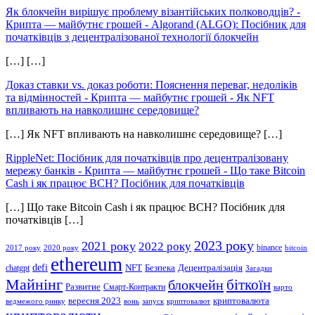
Як блокчейн вирішує проблему візантійських полководців? -
Крипта — майбутнє грошей
-
Algorand (ALGO): Посібник для
початківців з децентралізованої технології блокчейн
[…] […]
Доказ ставки vs. доказ роботи: Пояснення переваг, недоліків
та відмінностей - Крипта — майбутнє грошей
-
Як NFT
впливають на навколишнє середовище?
[…] Як NFT впливають на навколишнє середовище? […]
RippleNet: Посібник для початківців про децентралізовану
мережу банків - Крипта — майбутнє грошей
-
Що таке Bitcoin
Cash і як працює BCH? Посібник для початківців
[…] Що таке Bitcoin Cash і як працює BCH? Посібник для
початківців […]
2023 року
2021 року
2022 року
binance
2017 року
2020 року
bitcoin
ethereum
defi
NFT
Безпека
Децентралізація
chatgpt
Загадки
Майнінг
біткоїн
блокчейн
Развитие
Смарт-Контракти
варто
вересня 2023
криптовалюта
ведмежого ринку
вонь
запуск
криптовалют