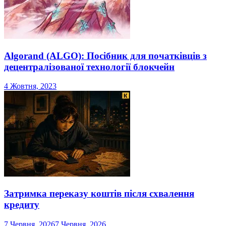
Algorand (ALGO): Посібник для початківців з
децентралізованої технології блокчейн
4 Жовтня, 2023
Затримка переказу коштів після схвалення
кредиту
7 Червня, 2026
7 Червня, 2026