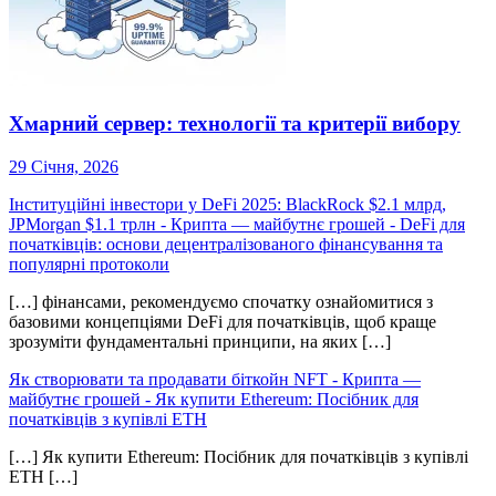
Хмарний сервер: технології та критерії вибору
29 Січня, 2026
Інституційні інвестори у DeFi 2025: BlackRock $2.1 млрд,
JPMorgan $1.1 трлн - Крипта — майбутнє грошей
-
DeFi для
початківців: основи децентралізованого фінансування та
популярні протоколи
[…] фінансами, рекомендуємо спочатку ознайомитися з
базовими концепціями DeFi для початківців, щоб краще
зрозуміти фундаментальні принципи, на яких […]
Як створювати та продавати біткойн NFT - Крипта —
майбутнє грошей
-
Як купити Ethereum: Посібник для
початківців з купівлі ETH
[…] Як купити Ethereum: Посібник для початківців з купівлі
ETH […]