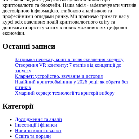
криптовалюти та блокчейн. Наша місія - забезпечувати читачів
достовірною інформацією, глибокою аналітикою та
професійними оглядами ринку. Ми прагнемо тримати вас у
курсі всіх важливих подій криптовалютного світу та
допомагати орієнтуватися в нових можливостях цифрової
економіки.
Останні записи
Затримка переказу коштів після схвалення кредиту
Створення VR контенту: 7 етапів від концепції до
запуску
Кларнет: устройство, звучание и история
Надійний криптообмінник у 2026 році: як обрати без
ризиків
Хмарний сервер: технології та критерії вибору
Категорії
Дослідження та аналіз
Інвестиції і фінанси
Новини криптовалют
Освіта та поради