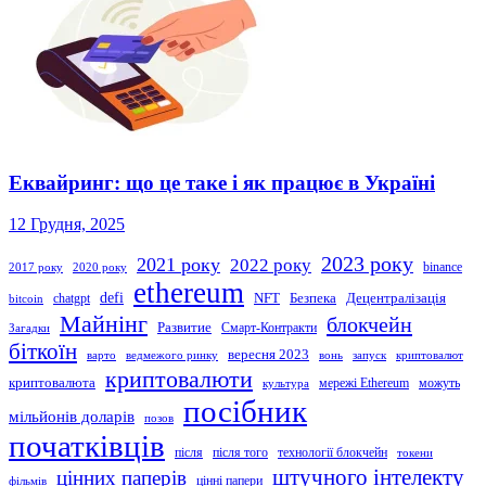
Еквайринг: що це таке і як працює в Україні
12 Грудня, 2025
2023 року
2021 року
2022 року
binance
2017 року
2020 року
ethereum
defi
NFT
Безпека
Децентралізація
chatgpt
bitcoin
Майнінг
блокчейн
Развитие
Смарт-Контракти
Загадки
біткоїн
вересня 2023
варто
ведмежого ринку
вонь
запуск
криптовалют
криптовалюти
криптовалюта
мережі Ethereum
можуть
культура
посібник
мільйонів доларів
позов
початківців
після
після того
технології блокчейн
токени
штучного інтелекту
цінних паперів
цінні папери
фільмів