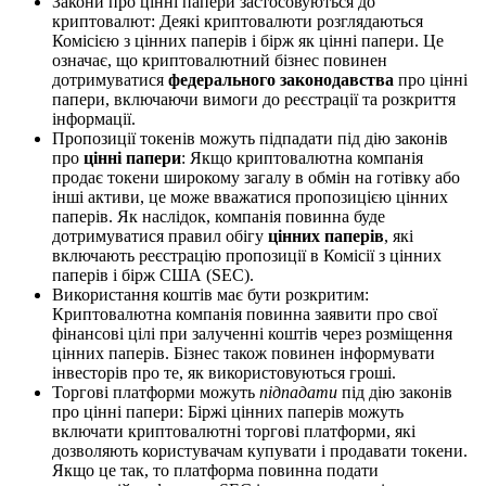
Закони про цінні папери застосовуються до
криптовалют: Деякі криптовалюти розглядаються
Комісією з цінних паперів і бірж як цінні папери. Це
означає, що криптовалютний бізнес повинен
дотримуватися
федерального законодавства
про цінні
папери, включаючи вимоги до реєстрації та розкриття
інформації.
Пропозиції токенів можуть підпадати під дію законів
про
цінні папери
: Якщо криптовалютна компанія
продає токени широкому загалу в обмін на готівку або
інші активи, це може вважатися пропозицією цінних
паперів. Як наслідок, компанія повинна буде
дотримуватися правил обігу
цінних паперів
, які
включають реєстрацію пропозиції в Комісії з цінних
паперів і бірж США (SEC).
Використання коштів має бути розкритим:
Криптовалютна компанія повинна заявити про свої
фінансові цілі при залученні коштів через розміщення
цінних паперів. Бізнес також повинен інформувати
інвесторів про те, як використовуються гроші.
Торгові платформи можуть
підпадати
під дію законів
про цінні папери: Біржі цінних паперів можуть
включати криптовалютні торгові платформи, які
дозволяють користувачам купувати і продавати токени.
Якщо це так, то платформа повинна подати