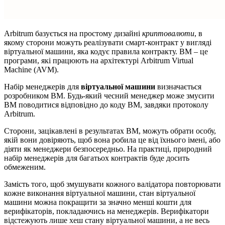
Arbitrum базується на простому дизайні
криптовалюти
, в
якому сторони можуть реалізувати смарт-контракт у вигляді
віртуальної машини, яка кодує правила контракту. ВМ – це
програми, які працюють на архітектурі Arbitrum Virtual
Machine (AVM).
Набір менеджерів для
віртуальної машини
визначається
розробником ВМ. Будь-який чесний менеджер може змусити
ВМ поводитися відповідно до коду ВМ, завдяки протоколу
Arbitrum.
Сторони, зацікавлені в результатах ВМ, можуть обрати особу,
якій вони довіряють, щоб вона робила це від їхнього імені, або
діяти як менеджери безпосередньо. На практиці, природний
набір менеджерів для багатьох контрактів буде досить
обмеженим.
Замість того, щоб змушувати кожного валідатора повторювати
кожне виконання віртуальної машини, стан віртуальної
машини можна покращити за значно менші кошти для
верифікаторів, покладаючись на менеджерів. Верифікатори
відстежують лише хеш стану віртуальної машини, а не весь