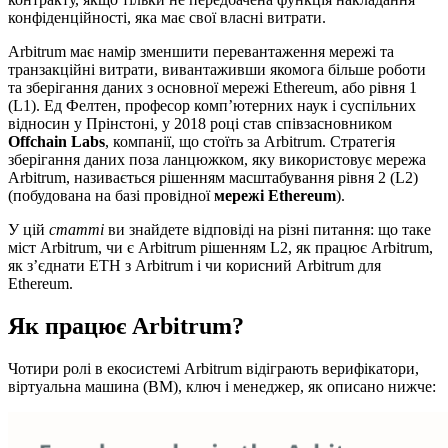
конфіденційності, яка має свої власні витрати.
Arbitrum має намір зменшити перевантаження мережі та
транзакційні витрати, вивантаживши якомога більше роботи
та зберігання даних з основної мережі Ethereum, або рівня 1
(L1). Ед Фелтен, професор комп’ютерних наук і суспільних
відносин у Прінстоні, у 2018 році став співзасновником
Offchain Labs
, компанії, що стоїть за Arbitrum. Стратегія
зберігання даних поза ланцюжком, яку використовує мережа
Arbitrum, називається рішенням масштабування рівня 2 (L2)
(побудована на базі провідної
мережі Ethereum
).
У цій
статті
ви знайдете відповіді на різні питання: що таке
міст Arbitrum, чи є Arbitrum рішенням L2, як працює Arbitrum,
як з’єднати ETH з Arbitrum і чи корисний Arbitrum для
Ethereum.
Як працює Arbitrum?
Чотири ролі в екосистемі Arbitrum відіграють верифікатори,
віртуальна машина (ВМ), ключ і менеджер, як описано нижче: