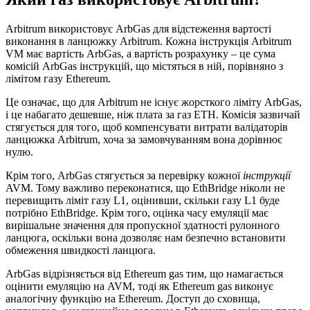
Arbitrum використовує ArbGas для відстеження вартості
виконання в ланцюжку Arbitrum. Кожна інструкція Arbitrum
VM має вартість ArbGas, а вартість розрахунку – це сума
комісій ArbGas інструкцій, що містяться в ній, порівняно з
лімітом газу Ethereum.
Це означає, що для Arbitrum не існує жорсткого ліміту ArbGas,
і це набагато дешевше, ніж плата за газ ETH. Комісія зазвичай
стягується для того, щоб компенсувати витрати валідаторів
ланцюжка Arbitrum, хоча за замовчуванням вона дорівнює
нулю.
Крім того, ArbGas стягується за перевірку кожної
інструкції
AVM. Тому важливо переконатися, що EthBridge ніколи не
перевищить ліміт газу L1, оцінивши, скільки газу L1 буде
потрібно EthBridge. Крім того, оцінка часу емуляції має
вирішальне значення для пропускної здатності рулонного
ланцюга, оскільки вона дозволяє нам безпечно встановити
обмеження швидкості ланцюга.
ArbGas відрізняється від Ethereum gas тим, що намагається
оцінити емуляцію на AVM, тоді як Ethereum gas виконує
аналогічну функцію на Ethereum. Доступ до сховища,