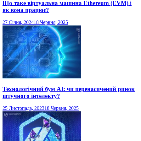
Що таке віртуальна машина Ethereum (EVM) і
як вона працює?
27 Січня, 2024
18 Червня, 2025
Технологічний бум AI: чи перенасичений ринок
штучного інтелекту?
25 Листопада, 2023
18 Червня, 2025