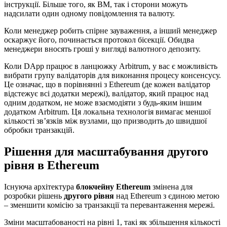
інструкції. Більше того, як ВМ, так і сторони можуть
надсилати один одному повідомлення та валюту.
Коли менеджер робить спірне зауваження, а інший менеджер
оскаржує його, починається протокол бісекції. Обидва
менеджери вносять гроші у вигляді валютного депозиту.
Коли DApp працює в ланцюжку Arbitrum, у вас є можливість
вибрати групу валідаторів для виконання процесу консенсусу.
Це означає, що в порівнянні з Ethereum (де кожен валідатор
відстежує всі додатки мережі), валідатор, який працює над
одним додатком, не може взаємодіяти з будь-яким іншим
додатком Arbitrum. Ця локальна технологія вимагає меншої
кількості зв’язків між вузлами, що призводить до швидшої
обробки транзакцій.
Рішення для масштабування другого
рівня в Ethereum
Існуюча архітектура
блокчейну Ethereum
змінена для
розробки рішень
другого рівня
над Ethereum з єдиною метою
– зменшити комісію за транзакції та перевантаження мережі.
Зміни масштабованості на рівні 1, такі як збільшення кількості