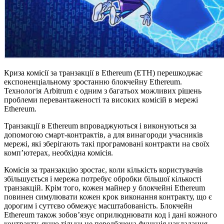
Криза комісії за транзакції в Ethereum (ETH) перешкоджає
експоненціальному зростанню блокчейну Ethereum.
Технологія Arbitrum є одним з багатьох можливих рішень
проблеми перевантаженості та високих комісій в мережі
Ethereum.
Транзакції в Ethereum впроваджуються і виконуються за
допомогою смарт-контрактів, а для винагороди учасників
мережі, які зберігають такі програмовані контракти на своїх
комп’ютерах, необхідна комісія.
Комісія за транзакцію зростає, коли кількість користувачів
збільшується і мережа потребує обробки більшої кількості
транзакцій. Крім того, кожен майнер у блокчейні Ethereum
повинен симулювати кожен крок виконання контракту, що є
дорогим і суттєво обмежує масштабованість. Блокчейн
Ethereum також зобов’язує оприлюднювати код і дані кожного
контракту, якщо тільки не передбачена функція накладання