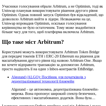
Учасники голосування обрали Arbitrum, а не Optimism, тоді як
Uniswap планував використовувати рішення другого рівня
Optimism. Однак повний запуск Optimism був відкладений, що
дозволило Arbitrum вийти в лідери. Незважаючи на це,
Uniswap впровадив Optimism, оскільки голосування
керівництва не було остаточним. Тому може знадобитися
більше часу для того, щоб платформа включила Arbitrum.
Що таке міст Arbitrum?
Користувачі можуть використовувати Arbitrum Token Bridge
для передачі токенів ETH і ERC-20 Ethereum на рішення для
масштабування другого рівня під назвою Arbitrum One. Якщо
ви хочете відправити транзакцію за допомогою Arbitrum,
просто надішліть її на один з Inbox-контрактів EthBridge.
Algorand (ALGO): Посібник для початківців з
децентралізованої технології блокчейн
Algorand – це автономна, децентралізована блокчейн-
мережа. Вона пропонує широкий спектр безпечних,
ефективних і масштабованих додатків. Вона була…
І навпаки, контракт Outbox приймає дані від Arbitrum і додає