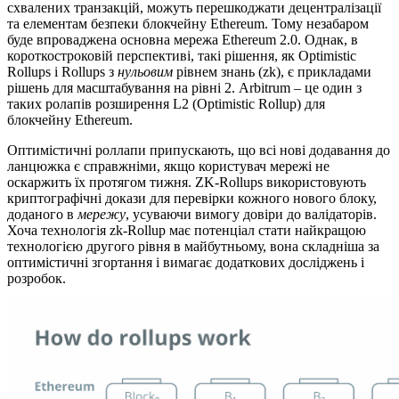
схвалених транзакцій, можуть перешкоджати децентралізації
та елементам безпеки блокчейну Ethereum. Тому незабаром
буде впроваджена основна мережа Ethereum 2.0. Однак, в
короткостроковій перспективі, такі рішення, як Optimistic
Rollups і Rollups з
нульовим
рівнем знань (zk), є прикладами
рішень для масштабування на рівні 2. Arbitrum – це один з
таких ролапів розширення L2 (Optimistic Rollup) для
блокчейну Ethereum.
Оптимістичні роллапи припускають, що всі нові додавання до
ланцюжка є справжніми, якщо користувач мережі не
оскаржить їх протягом тижня. ZK-Rollups використовують
криптографічні докази для перевірки кожного нового блоку,
доданого в
мережу
, усуваючи вимогу довіри до валідаторів.
Хоча технологія zk-Rollup має потенціал стати найкращою
технологією другого рівня в майбутньому, вона складніша за
оптимістичні згортання і вимагає додаткових досліджень і
розробок.