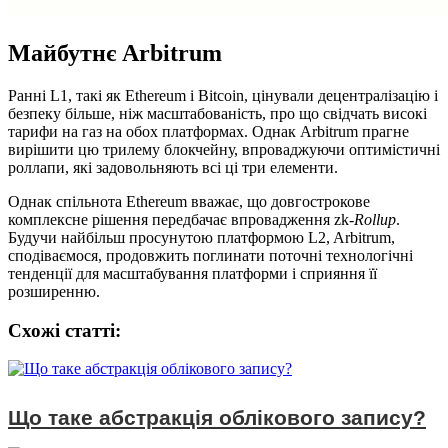
Майбутнє Arbitrum
Ранні L1, такі як Ethereum і Bitcoin, цінували децентралізацію і
безпеку більше, ніж масштабованість, про що свідчать високі
тарифи на газ на обох платформах. Однак Arbitrum прагне
вирішити цю трилему блокчейну, впроваджуючи оптимістичні
роллапи, які задовольняють всі ці три елементи.
Однак спільнота Ethereum вважає, що довгострокове
комплексне рішення передбачає впровадження zk-
Rollup
.
Будучи найбільш просунутою платформою L2, Arbitrum,
сподіваємося, продовжить поглинати поточні технологічні
тенденції для масштабування платформи і сприяння її
розширенню.
Схожі статтi:
Що таке абстракція облікового запису?