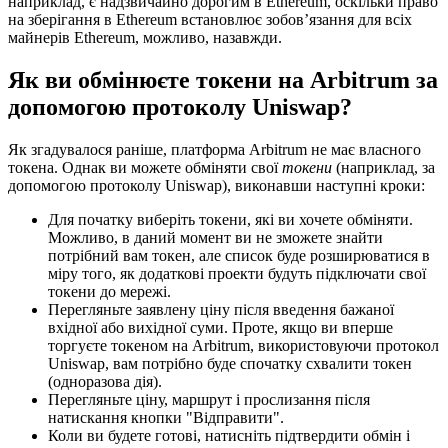
наприклад, є надзвичайно дорогим в Ethereum, оскільки право
на зберігання в Ethereum встановлює зобов’язання для всіх
майнерів Ethereum, можливо, назавжди.
Як ви обмінюєте токени на Arbitrum за
допомогою протоколу Uniswap?
Як згадувалося раніше, платформа Arbitrum не має власного
токена. Однак ви можете обміняти свої
токени
(наприклад, за
допомогою протоколу Uniswap), виконавши наступні кроки:
Для початку виберіть токени, які ви хочете обміняти.
Можливо, в даний момент ви не зможете знайти
потрібний вам токен, але список буде розширюватися в
міру того, як додаткові проекти будуть підключати свої
токени до мережі.
Перегляньте заявлену ціну після введення бажаної
вхідної або вихідної суми. Проте, якщо ви вперше
торгуєте токеном на Arbitrum, використовуючи протокол
Uniswap, вам потрібно буде спочатку схвалити токен
(одноразова дія).
Перегляньте ціну, маршрут і прослизання після
натискання кнопки "Відправити".
Коли ви будете готові, натисніть підтвердити обмін і