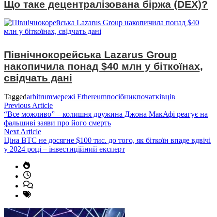
Що таке децентралізована біржа (DEX)?
Північнокорейська Lazarus Group
накопичила понад $40 млн у біткоїнах,
свідчать дані
Tagged
arbitrum
мережі Ethereum
посібник
початківців
Навігація
Previous
Previous Article
article:
“Все можливо” – колишня дружина Джона МакАфі реагує на
записів
фальшиві заяви про його смерть
Next
Next Article
article:
Ціна BTC не досягне $100 тис. до того, як біткоїн впаде вдвічі
у 2024 році – інвестиційний експерт