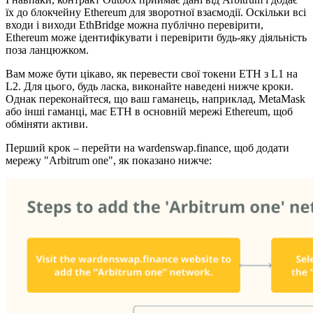
їх до блокчейну Ethereum для зворотної взаємодії. Оскільки всі
входи і виходи EthBridge можна публічно перевірити,
Ethereum може ідентифікувати і перевірити будь-яку діяльність
поза ланцюжком.
Вам може бути цікаво, як перевести свої токени ETH з L1 на
L2. Для цього, будь ласка, виконайте наведені нижче кроки.
Однак переконайтеся, що ваш гаманець, наприклад, MetaMask
або інші гаманці, має ETH в основній мережі Ethereum, щоб
обміняти активи.
Перший крок – перейти на wardenswap.finance, щоб додати
мережу "Arbitrum one", як показано нижче: