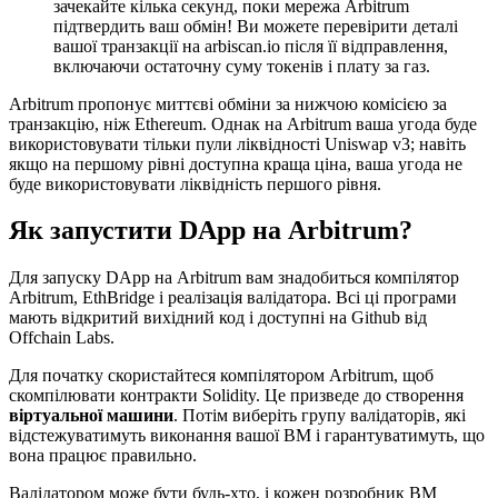
зачекайте кілька секунд, поки мережа Arbitrum
підтвердить ваш обмін! Ви можете перевірити деталі
вашої транзакції на arbiscan.io після її відправлення,
включаючи остаточну суму токенів і плату за газ.
Arbitrum пропонує миттєві обміни за нижчою комісією за
транзакцію, ніж Ethereum. Однак на Arbitrum ваша угода буде
використовувати тільки пули ліквідності Uniswap v3; навіть
якщо на першому рівні доступна краща ціна, ваша угода не
буде використовувати ліквідність першого рівня.
Як запустити DApp на Arbitrum?
Для запуску DApp на Arbitrum вам знадобиться компілятор
Arbitrum, EthBridge і реалізація валідатора. Всі ці програми
мають відкритий вихідний код і доступні на Github від
Offchain Labs.
Для початку скористайтеся компілятором Arbitrum, щоб
скомпілювати контракти Solidity. Це призведе до створення
віртуальної машини
. Потім виберіть групу валідаторів, які
відстежуватимуть виконання вашої ВМ і гарантуватимуть, що
вона працює правильно.
Валідатором може бути будь-хто, і кожен розробник ВМ