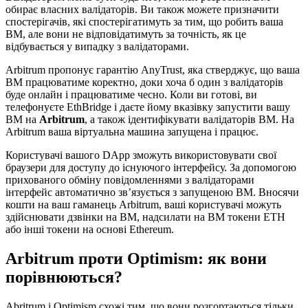
обирає власних валідаторів. Ви також можете призначити
спостерігачів, які спостерігатимуть за тим, що робить ваша
ВМ, але вони не відповідатимуть за точність, як це
відбувається у випадку з валідаторами.
Arbitrum пропонує гарантію AnyTrust, яка стверджує, що ваша
ВМ працюватиме коректно, доки хоча б один з валідаторів
буде онлайн і працюватиме чесно. Коли ви готові, ви
телефонуєте EthBridge і даєте йому вказівку запустити вашу
ВМ на
Arbitrum
, а також ідентифікувати валідаторів ВМ. На
Arbitrum ваша віртуальна машина запущена і працює.
Користувачі вашого DApp зможуть використовувати свої
браузери для доступу до існуючого інтерфейсу. За допомогою
прихованого обміну повідомленнями з валідаторами
інтерфейс автоматично зв’язується з запущеною ВМ. Вносячи
кошти на ваш гаманець Arbitrum, ваші користувачі можуть
здійснювати дзвінки на ВМ, надсилати на ВМ токени ETH
або інші токени на основі Ethereum.
Arbitrum проти Optimism: як вони
порівнюються?
Abritrum і Optimism схожі тим, що вони розгортаються тільки