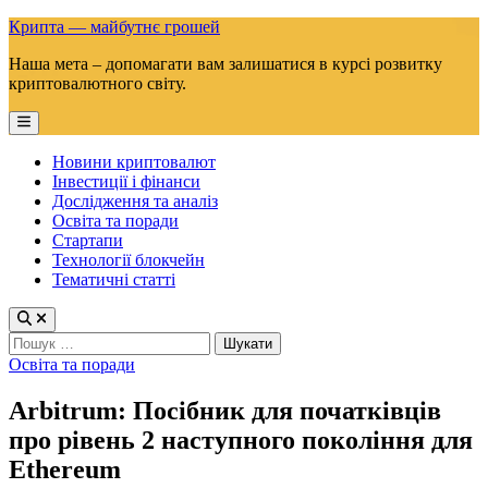
Skip
Крипта — майбутнє грошей
to
Наша мета – допомагати вам залишатися в курсі розвитку
content
криптовалютного світу.
Main
Menu
Новини криптовалют
Інвестиції і фінанси
Дослідження та аналіз
Освіта та поради
Стартапи
Технології блокчейн
Тематичні статті
Пошук:
Posted
Освіта та поради
in
Arbitrum: Посібник для початківців
про рівень 2 наступного покоління для
Ethereum