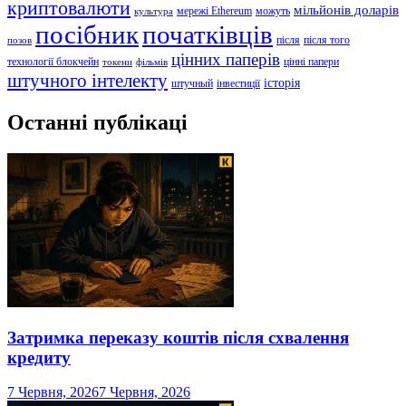
криптовалюти
мільйонів доларів
мережі Ethereum
можуть
культура
посібник
початківців
після
після того
позов
цінних паперів
технології блокчейн
цінні папери
токени
фільмів
штучного інтелекту
історія
штучный
інвестиції
Останні публікаці
Затримка переказу коштів після схвалення
кредиту
7 Червня, 2026
7 Червня, 2026