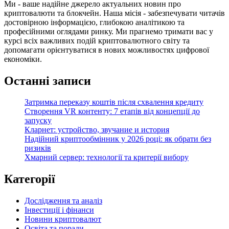
Ми - ваше надійне джерело актуальних новин про
криптовалюти та блокчейн. Наша місія - забезпечувати читачів
достовірною інформацією, глибокою аналітикою та
професійними оглядами ринку. Ми прагнемо тримати вас у
курсі всіх важливих подій криптовалютного світу та
допомагати орієнтуватися в нових можливостях цифрової
економіки.
Останні записи
Затримка переказу коштів після схвалення кредиту
Створення VR контенту: 7 етапів від концепції до
запуску
Кларнет: устройство, звучание и история
Надійний криптообмінник у 2026 році: як обрати без
ризиків
Хмарний сервер: технології та критерії вибору
Категорії
Дослідження та аналіз
Інвестиції і фінанси
Новини криптовалют
Освіта та поради