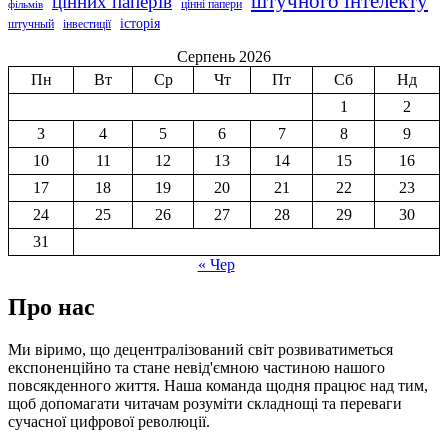
штучного інтелекту
цінних паперів
цінні папери
фільмів
історія
штучный
інвестиції
Серпень 2026
Пн
Вт
Ср
Чт
Пт
Сб
Нд
1
2
3
4
5
6
7
8
9
10
11
12
13
14
15
16
17
18
19
20
21
22
23
24
25
26
27
28
29
30
31
« Чер
Про нас
Ми віримо, що децентралізований світ розвиватиметься
експоненційно та стане невід'ємною частиною нашого
повсякденного життя. Наша команда щодня працює над тим,
щоб допомагати читачам розуміти складнощі та переваги
сучасної цифрової революції.