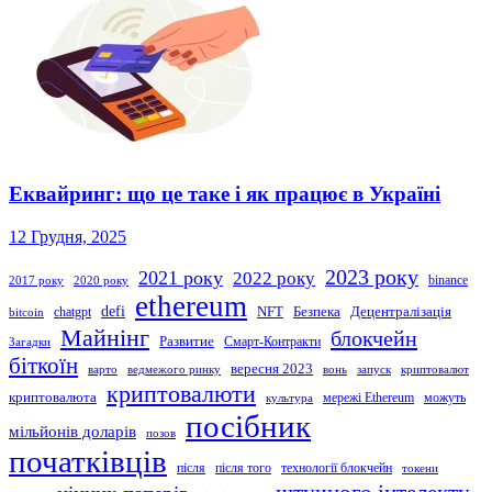
Еквайринг: що це таке і як працює в Україні
12 Грудня, 2025
2023 року
2021 року
2022 року
binance
2017 року
2020 року
ethereum
defi
NFT
Безпека
Децентралізація
chatgpt
bitcoin
Майнінг
блокчейн
Развитие
Смарт-Контракти
Загадки
біткоїн
вересня 2023
варто
ведмежого ринку
вонь
запуск
криптовалют
криптовалюти
криптовалюта
мережі Ethereum
можуть
культура
посібник
мільйонів доларів
позов
початківців
після
після того
технології блокчейн
токени