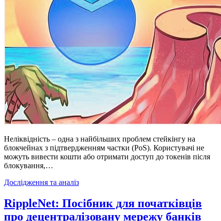
Неліквідність – одна з найбільших проблем стейкінгу на
блокчейнах з підтвердженням частки (PoS). Користувачі не
можуть вивести кошти або отримати доступ до токенів після
блокування,…
Posted
Дослідження та аналіз
in
RippleNet: Посібник для початківців
про децентралізовану мережу банків