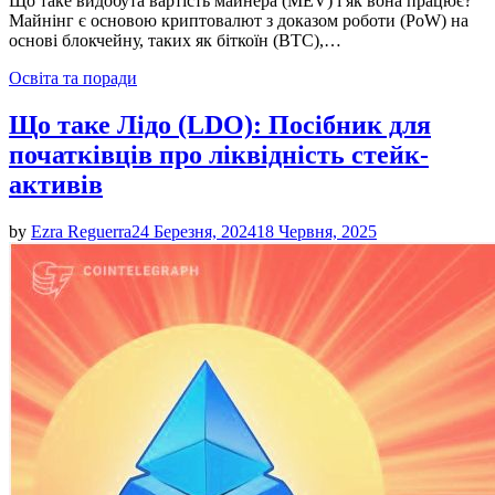
Що таке видобута вартість майнера (MEV) і як вона працює?
Майнінг є основою криптовалют з доказом роботи (PoW) на
основі блокчейну, таких як біткоїн (BTC),…
Posted
Освіта та поради
in
Що таке Лідо (LDO): Посібник для
початківців про ліквідність стейк-
активів
by
Ezra Reguerra
24 Березня, 2024
18 Червня, 2025