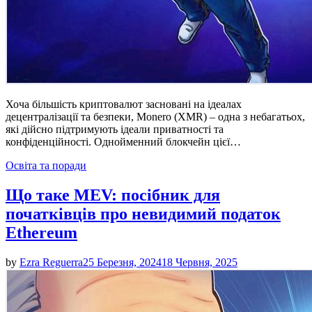
Хоча більшість криптовалют засновані на ідеалах
децентралізації та безпеки, Monero (XMR) – одна з небагатьох,
які дійсно підтримують ідеали приватності та
конфіденційності. Однойменний блокчейн цієї…
Posted
Освіта та поради
in
Що таке MEV: посібник для
початківців про невидимий податок
Ethereum
by
Ezra Reguerra
25 Березня, 2024
18 Червня, 2025