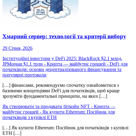
Хмарний сервер: технології та критерії вибору
29 Січня, 2026
Інституційні інвестори у DeFi 2025: BlackRock $2.1 млрд,
JPMorgan $1.1 трлн - Крипта — майбутнє грошей
-
DeFi для
початківців: основи децентралізованого фінансування та
популярні протоколи
[…] фінансами, рекомендуємо спочатку ознайомитися з
базовими концепціями DeFi для початківців, щоб краще
зрозуміти фундаментальні принципи, на яких […]
Як створювати та продавати біткойн NFT - Крипта —
майбутнє грошей
-
Як купити Ethereum: Посібник для
початківців з купівлі ETH
[…] Як купити Ethereum: Посібник для початківців з купівлі
ETH […]