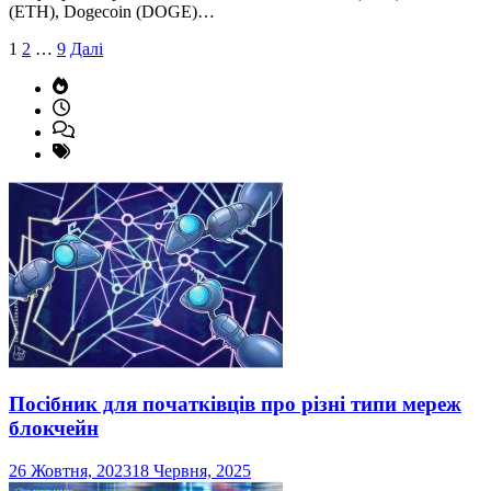
(ETH), Dogecoin (DOGE)…
Пагінація
1
2
…
9
Далі
записів
Посібник для початківців про різні типи мереж
блокчейн
26 Жовтня, 2023
18 Червня, 2025