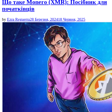
Що таке Monero (XMR): Посібник для
початківців
by
Ezra Reguerra
28 Березня, 2024
18 Червня, 2025