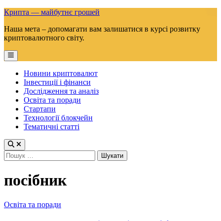
Skip
Крипта — майбутнє грошей
to
Наша мета – допомагати вам залишатися в курсі розвитку
content
криптовалютного світу.
Main
Menu
Новини криптовалют
Інвестиції і фінанси
Дослідження та аналіз
Освіта та поради
Стартапи
Технології блокчейн
Тематичні статті
Пошук:
посібник
Posted
Освіта та поради
in