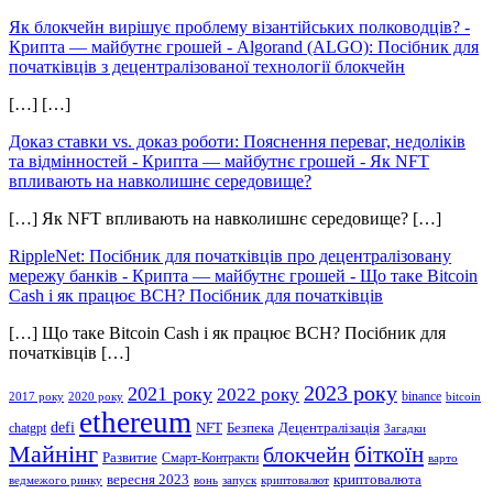
Як блокчейн вирішує проблему візантійських полководців? -
Крипта — майбутнє грошей
-
Algorand (ALGO): Посібник для
початківців з децентралізованої технології блокчейн
[…] […]
Доказ ставки vs. доказ роботи: Пояснення переваг, недоліків
та відмінностей - Крипта — майбутнє грошей
-
Як NFT
впливають на навколишнє середовище?
[…] Як NFT впливають на навколишнє середовище? […]
RippleNet: Посібник для початківців про децентралізовану
мережу банків - Крипта — майбутнє грошей
-
Що таке Bitcoin
Cash і як працює BCH? Посібник для початківців
[…] Що таке Bitcoin Cash і як працює BCH? Посібник для
початківців […]
2023 року
2021 року
2022 року
binance
2017 року
2020 року
bitcoin
ethereum
defi
NFT
Безпека
Децентралізація
chatgpt
Загадки
Майнінг
біткоїн
блокчейн
Развитие
Смарт-Контракти
варто
вересня 2023
криптовалюта
ведмежого ринку
вонь
запуск
криптовалют