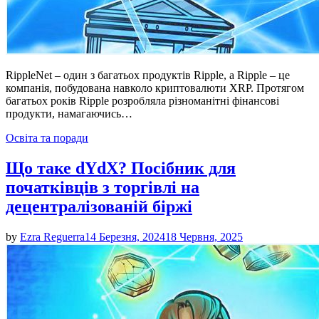
RippleNet – один з багатьох продуктів Ripple, а Ripple – це
компанія, побудована навколо криптовалюти XRP. Протягом
багатьох років Ripple розробляла різноманітні фінансові
продукти, намагаючись…
Posted
Освіта та поради
in
Що таке dYdX? Посібник для
початківців з торгівлі на
децентралізованій біржі
by
Ezra Reguerra
14 Березня, 2024
18 Червня, 2025