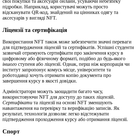
свої покупки та аксесуари онлайн, усуваючи небезпеку
підробки. Наприклад, користувачі можуть просто
відсканувати QR-код, знайдений на цінниках одягу та
аксесуарів у вигляді NFT.
Ліцензії та сертифікація
Використання NFT також може забезпечити значні переваги
для підтвердження ліцензій та сертифікатів. Успішні студенти
зазвичай отримують сертифікати про закінчення курсу в
цифровому або фізичному форматі, подібно до будь-якого
іншого
ступеня або ліцензії. Однак, перш ніж корпорація чи
інститут запропонує комусь місце, університети та
роботодавці хочуть отримати копію документа про
завершення курсу в якості довідки.
Адміністратори можуть заощадити багато часу,
використовуючи NFT для доступу до таких ліцензій.
Сертифікати
та ліцензії на основі NFT зменшують
навантаження на перевірку та верифікацію записів. Як
результат, технологія дозволяє легко відстежувати
підтвердження проходження курсу або отримання ліцензії.
Спорт