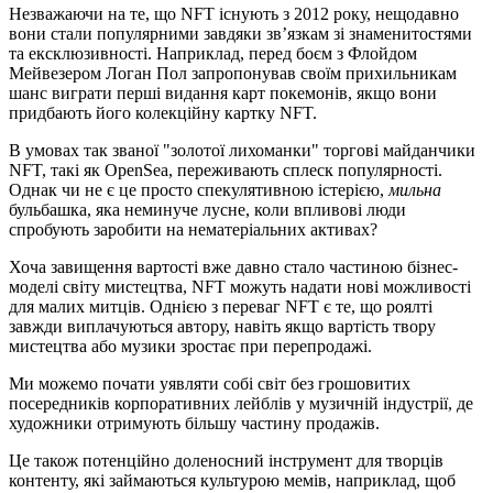
Незважаючи на те, що NFT існують з 2012 року, нещодавно
вони стали популярними завдяки зв’язкам зі знаменитостями
та ексклюзивності. Наприклад, перед боєм з Флойдом
Мейвезером Логан Пол запропонував своїм прихильникам
шанс виграти перші видання карт покемонів, якщо вони
придбають його колекційну картку NFT.
В умовах так званої "золотої лихоманки" торгові майданчики
NFT, такі як OpenSea, переживають сплеск популярності.
Однак чи не є це просто спекулятивною істерією,
мильна
бульбашка, яка неминуче лусне, коли впливові люди
спробують заробити на нематеріальних активах?
Хоча завищення вартості вже давно стало частиною бізнес-
моделі світу мистецтва, NFT можуть надати нові можливості
для малих митців. Однією з переваг NFT є те, що роялті
завжди виплачуються автору, навіть якщо вартість твору
мистецтва або музики зростає при перепродажі.
Ми можемо почати уявляти собі світ без грошовитих
посередників корпоративних лейблів у музичній індустрії, де
художники отримують більшу частину продажів.
Це також потенційно доленосний інструмент для творців
контенту, які займаються культурою мемів, наприклад, щоб