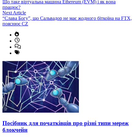
article:
Що таке віртуальна машина Ethereum (EVM) і як вона
записів
працює?
Next
Next Article
article:
“Слава Богу”, що Сальвадор не має жодного біткоїна на FTX,
пояснює CZ
Посібник для початківців про різні типи мереж
блокчейн