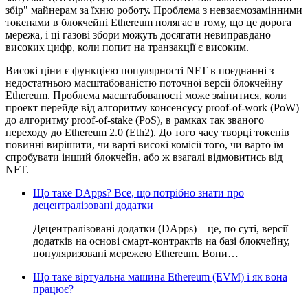
збір" майнерам за їхню роботу. Проблема з невзаємозамінними
токенами в блокчейні Ethereum полягає в тому, що це дорога
мережа, і ці газові збори можуть досягати невиправдано
високих цифр, коли попит на транзакції є високим.
Високі ціни є функцією популярності NFT в поєднанні з
недостатньою масштабованістю поточної версії блокчейну
Ethereum. Проблема масштабованості може змінитися, коли
проект перейде від алгоритму консенсусу proof-of-work (PoW)
до алгоритму proof-of-stake (PoS), в рамках так званого
переходу до Ethereum 2.0 (Eth2). До того часу творці токенів
повинні вирішити, чи варті високі комісії того, чи варто їм
спробувати інший блокчейн, або ж взагалі відмовитись від
NFT.
Що таке DApps? Все, що потрібно знати про
децентралізовані додатки
Децентралізовані додатки (DApps) – це, по суті, версії
додатків на основі смарт-контрактів на базі блокчейну,
популяризовані мережею Ethereum. Вони…
Що таке віртуальна машина Ethereum (EVM) і як вона
працює?