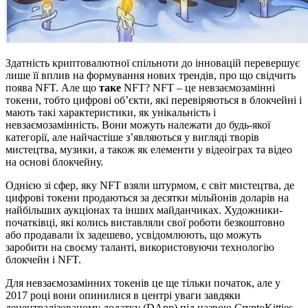
Здатність криптовалютної спільноти до інновацій перевершує
лише її вплив на формування нових трендів, про що свідчить
поява NFT. Але що
таке
NFT? NFT – це невзаємозамінні
токени, тобто цифрові об’єкти, які перевіряються в блокчейні і
мають такі характеристики, як унікальність і
невзаємозамінність. Вони можуть належати до будь-якої
категорії, але найчастіше з’являються у вигляді творів
мистецтва, музики, а також як елементи у відеоіграх та відео
на основі блокчейну.
Однією зі сфер, яку NFT взяли штурмом, є світ мистецтва, де
цифрові токени продаються за десятки мільйонів доларів на
найбільших аукціонах та інших майданчиках. Художники-
початківці, які колись виставляли свої роботи безкоштовно
або продавали їх задешево, усвідомлюють, що можуть
заробити на своєму таланті, використовуючи технологію
блокчейн і NFT.
Для невзаємозамінних токенів це ще тільки початок, але у
2017 році вони опинилися в центрі уваги завдяки
децентралізованому додатку (DApp) під назвою CryptoKitties,