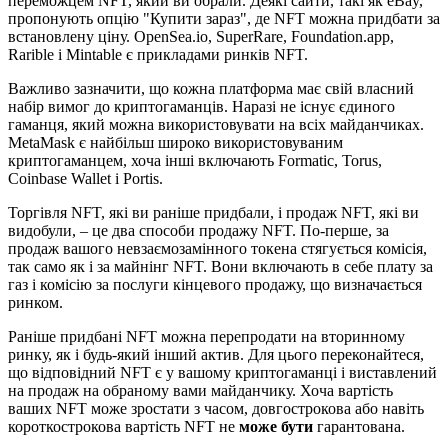
переможцем NFT, який ви обрали. Деякі сайти, такі як eBay,
пропонують опцію "Купити зараз", де NFT можна придбати за
встановлену ціну. OpenSea.io, SuperRare, Foundation.app,
Rarible і Mintable є прикладами ринків NFT.
Важливо зазначити, що кожна платформа має свій власний
набір вимог до криптогаманців. Наразі не існує єдиного
гаманця, який можна використовувати на всіх майданчиках.
MetaMask є найбільш широко використовуваним
криптогаманцем, хоча інші включають Formatic, Torus,
Coinbase Wallet і Portis.
Торгівля NFT, які ви раніше придбали, і продаж NFT, які ви
видобули, – це два способи продажу NFT. По-перше, за
продаж вашого невзаємозамінного токена стягується комісія,
так само як і за майнінг NFT. Вони включають в себе плату за
газ і комісію за послуги кінцевого продажу, що визначається
ринком.
Раніше придбані NFT можна перепродати на вторинному
ринку, як і будь-який інший актив. Для цього переконайтеся,
що відповідний NFT є у вашому криптогаманці і виставлений
на продаж на обраному вами майданчику. Хоча вартість
ваших NFT може зростати з часом, довгострокова або навіть
короткострокова вартість NFT не
може бути
гарантована.