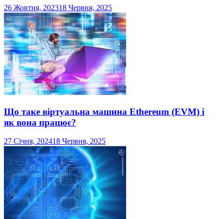
26 Жовтня, 2023
18 Червня, 2025
Що таке віртуальна машина Ethereum (EVM) і
як вона працює?
27 Січня, 2024
18 Червня, 2025