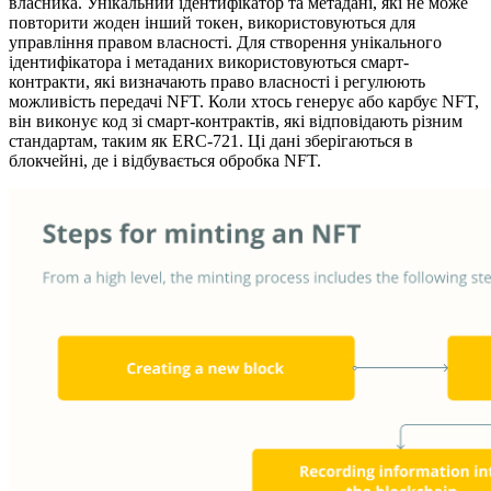
власника. Унікальний ідентифікатор та метадані, які не може
повторити жоден інший токен, використовуються для
управління правом власності. Для створення унікального
ідентифікатора і метаданих використовуються смарт-
контракти, які визначають право власності і регулюють
можливість передачі NFT. Коли хтось генерує або карбує NFT,
він виконує код зі смарт-контрактів, які відповідають різним
стандартам, таким як ERC-721. Ці дані зберігаються в
блокчейні, де і відбувається обробка NFT.