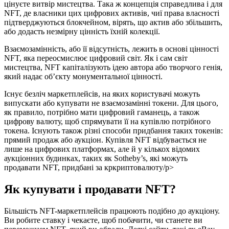
цінуєте витвір мистецтва. Така ж концепція справедлива і для
NFT, де власники цих цифрових активів, чиї права власності
підтверджуються блокчейном, вірять, що актив або збільшить,
або додасть незмірну цінність їхній колекції.
Взаємозамінність, або її відсутність, лежить в основі цінності
NFT, яка переосмислює цифровий світ. Як і сам світ
мистецтва, NFT капіталізують ідею автора або творчого генія,
який надає об’єкту монументальної цінності.
Існує безліч маркетплейсів, на яких користувачі можуть
випускати або купувати не взаємозамінні токени. Для цього,
як правило, потрібно мати цифровий гаманець, а також
цифрову валюту, щоб спрямувати її на купівлю потрібного
токена. Існують також різні способи придбання таких токенів:
прямий продаж або аукціон. Купівля NFT відбувається не
лише на цифрових платформах, але й у кількох відомих
аукціонних будинках, таких як Sotheby’s, які можуть
продавати NFT, придбані за кркриптовалюту/p>
Як купувати і продавати NFT?
Більшість NFT-маркетплейсів працюють подібно до аукціону.
Ви робите ставку і чекаєте, щоб побачити, чи станете ви