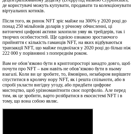
де користувачі можуть купувати, продавати та колекціонувати
віртуальних котиків.
Після того, як ринок NFT зріс майже на 300% у 2020 році до
понад 250 мільйонів доларів у річному обчисленні, ці
витончені цифрові активи захопили уяву як трейдерів, так і
творчих особистостей. Ще однією ознакою зростаючого
прийняття є кількість гаманців NFT, на яких відбуваються
транзакції NFT, що майже подвоїлася у 2020 році до більш ніж
222 000 у порівнянні з попереднім роком.
Вам не обов’язково бути в криптопросторі занадто довго, щоб
почути про NFT – вам навіть не обов’язково бути в ньому
взагалі. Коли ви це зробите, то, ймовірно, незабаром вирішите
спуститися в кролячу нору NFT, як і решта спільноти, або в
спробі укласти вигідну угоду, або придбати цифрове
мистецтво, щоб урізноманітнити своє портфоліо. Але перед
тим, як це зробити, варто розібратися в екосистемі NFT і в
тому, що вона собою являє.