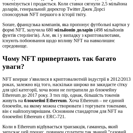
токенізується і продається. Коли ставки сягнули 2,5 мільйона
доларів, генеральний директор Twitter Джек Дорсі
спонсорував NFT першого в історії твіту.
Sorare, французька компанія, яка пропонує футбольні картки у
формі NFT, залучила 680
мільйонів доларів
(498 мільйонів
фунтів стерлінгів). Але, як і у випадку з криптовалютами,
існують побоювання щодо впливу NFT на навколишнє
середовище.
Чому NFT привертають так багато
уваги?
NFT вперше з’явилися в криптовалютній індустрії в 2012/2013
роках, залежно від того, наскільки широко ви закидаєте сітку
для цієї категорії, хоча вони не потрапили до блокчейну
Ethereum до 2017 року. З тих пір, однак, більшість токенів
живуть на
блокчейні Ethereum
. Хоча Ethereum – не єдиний
блокчейн, на якому можна створювати і торгувати токенами,
він є найпопулярнішим. Основним стандартом для NFT на
блокчейні Ethereum є ERC-721.
Коли в Ethereum відбувається транзакція, гаманець, який
запускає цей процес, повинен сплатити так званий "газовий