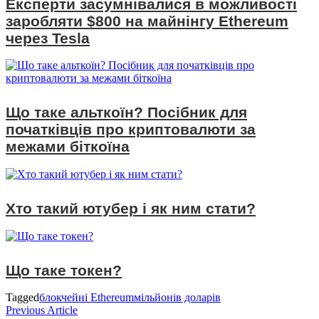
Експерти засумнівалися в можливості
заробляти $800 на майнінгу Ethereum
через Tesla
Що таке альткоїн? Посібник для
початківців про криптовалюти за
межами біткоїна
Хто такий ютубер і як ним стати?
Що таке токен?
Tagged
блокчейні Ethereum
мільйонів доларів
Навігація
Previous
Previous Article