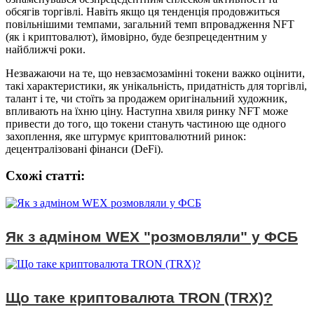
обсягів торгівлі. Навіть якщо ця тенденція продовжиться
повільнішими темпами, загальний темп впровадження NFT
(як і криптовалют), ймовірно, буде безпрецедентним у
найближчі роки.
Незважаючи на те, що невзаємозамінні токени важко оцінити,
такі характеристики, як унікальність, придатність для торгівлі,
талант і те, чи стоїть за продажем оригінальний художник,
впливають на їхню ціну. Наступна хвиля ринку NFT може
привести до того, що токени стануть частиною ще одного
захоплення, яке штурмує криптовалютний ринок:
децентралізовані фінанси (DeFi).
Схожі статтi:
Як з адміном WEX "розмовляли" у ФСБ
Що таке криптовалюта TRON (TRX)?