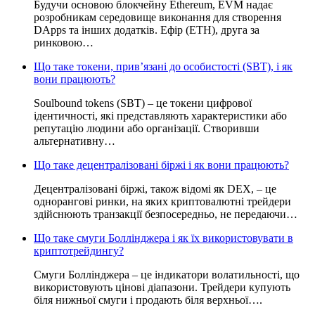
Будучи основою блокчейну Ethereum, EVM надає
розробникам середовище виконання для створення
DApps та інших додатків. Ефір (ETH), друга за
ринковою…
Що таке токени, прив’язані до особистості (SBT), і як
вони працюють?
Soulbound tokens (SBT) – це токени цифрової
ідентичності, які представляють характеристики або
репутацію людини або організації. Створивши
альтернативну…
Що таке децентралізовані біржі і як вони працюють?
Децентралізовані біржі, також відомі як DEX, – це
однорангові ринки, на яких криптовалютні трейдери
здійснюють транзакції безпосередньо, не передаючи…
Що таке смуги Боллінджера і як їх використовувати в
криптотрейдингу?
Смуги Боллінджера – це індикатори волатильності, що
використовують цінові діапазони. Трейдери купують
біля нижньої смуги і продають біля верхньої….