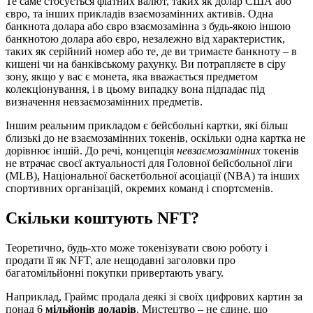
Те саме стосується фіатних валют, таких як долар США або
євро, та інших прикладів взаємозамінних активів. Одна
банкнота долара або євро взаємозамінна з будь-якою іншою
банкнотою долара або євро, незалежно від характеристик,
таких як серійний номер або те, де ви тримаєте банкноту – в
кишені чи на банківському рахунку. Ви потрапляєте в сіру
зону, якщо у вас є монета, яка вважається предметом
колекціонування, і в цьому випадку вона підпадає під
визначення невзаємозамінних предметів.
Іншим реальним прикладом є бейсбольні картки, які більш
близькі до не взаємозамінних токенів, оскільки одна картка не
дорівнює іншій. До речі, концепція
невзаємозамінних
токенів
не втрачає своєї актуальності для Головної бейсбольної ліги
(MLB), Національної баскетбольної асоціації (NBA) та інших
спортивних організацій, окремих команд і спортсменів.
Скільки коштують NFT?
Теоретично, будь-хто може токенізувати свою роботу і
продати її як NFT, але нещодавні заголовки про
багатомільйонні покупки привертають увагу.
Наприклад, Граймс продала деякі зі своїх цифрових картин за
понад 6
мільйонів доларів
. Мистецтво – не єдине, що