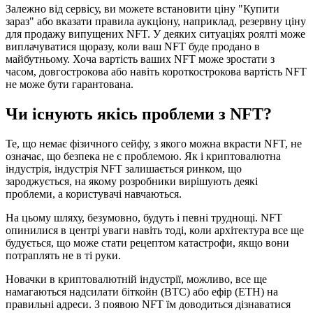
Залежно від сервісу, ви можете встановити ціну "Купити
зараз" або вказати правила аукціону, наприклад, резервну ціну
для продажу випущених NFT. У деяких ситуаціях роялті може
виплачуватися щоразу, коли ваш NFT буде продано в
майбутньому. Хоча вартість ваших NFT може зростати з
часом, довгострокова або навіть короткострокова вартість NFT
не може бути гарантована.
Чи існують якісь проблеми з NFT?
Те, що немає фізичного сейфу, з якого можна вкрасти NFT, не
означає, що безпека не є проблемою. Як і криптовалютна
індустрія, індустрія NFT залишається ринком, що
зароджується, на якому розробники вирішують деякі
проблеми, а користувачі навчаються.
На цьому шляху, безумовно, будуть і певні труднощі. NFT
опинилися в центрі уваги навіть тоді, коли архітектура все ще
будується, що може стати рецептом катастрофи, якщо вони
потраплять не в ті руки.
Новачки в криптовалютній індустрії, можливо, все ще
намагаються надсилати біткойн (BTC) або ефір (ETH) на
правильні адреси. З появою NFT їм доводиться дізнаватися