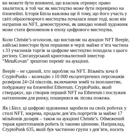
ви можете бути впевнені, що власник отримує право
хвалитися, в той час як мистецтво може бути перевірено на
блокчейні. Історія Біпла важлива ще й тому, що його участь у
світі образотворчого мистецтва почалася лише тоді, коли він
натрапив на NFT, демонструючи, як швидко новий художник
може стати феноменом в епоху цифрового мистецтва.
Коли Christie’s оголосив, що виставляє на аукціон NFT Beeple,
азійські інвестори були першими в черзі: майже п’ята частина
з 33 учасників торгів за цифрове мистецтво походила з цього
регіону. Сінгапурський криптовалютний інвестор
"MetaKovan" зрештою переміг на аукціоні.
Beeple – не єдиний, хто заробляє на NFT. Візьміть хоча б
CryptoPunks – колекцію з 10 000 ексцентричних персонажів
розміром 24×24 пікселів, включаючи зомбі та інопланетян,
побудовану на блокчейні Ethereum. CryptoPunks, який
стверджує, що створив перший NFT на Ethereum і послужив
натхненням для ринку, поширився як лісова пожежа.
Як і Біпл, ці цифрові художники заробили на своїх роботах у
стилі NFT, зокрема, продали дев’ять портретів за майже 17
мільйонів доларів – також на аукціоні Christie’s. Обмежений
тираж криптопанків робить їх такими цінними. Наприклад,
CryptoPunk 635, який був частиною групи з дев’яти, носить