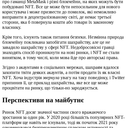
про гаманці MetaMask і різні блокчейни, на яких можуть бути
побудовані NFT. Все це може бути непосильним для нового
користувача і може призвести до помилок, які неможливо
виправити в децентралізованому світі, де немає третьої
сторони, яка б повернула кошти або товари їх законному
власнику.
Крім того, існують також питання безпеки. Незмінна природа
блокчейну покликана запобігати шахрайству, але це не
завадило шахрайству у сфері NFT. Недобросовісні гравці
знаходять спосіб проникнути на нові ринки, і NFT не стали
винятком, в тому числі, коли мова йде про авторські права.
Згідно з акаунтами в соціальних мережах, шахраям вдалося
захопити твіти деяких акаунтів, а потім продати їх як власні
NFT. Хоча індустрія
звернула
увагу на таку поведінку, і Twitter
припинив її, це приклад шахрайства, яке все ще може
процвітати на ринку, що тільки-но зароджується.
Перспективи на майбутнє
Ринок NFT досяг значної частини свого вражаючого
зростання за один рік. У 2020 році більшість популярних NFT-
платформ ще навіть не існували, тоді як початок 2021 року
ознаменувався безпрецедентним сплеском активності та