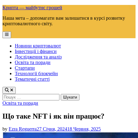
Skip
Крипта — майбутнє грошей
to
Наша мета – допомагати вам залишатися в курсі розвитку
content
криптовалютного світу.
Main
Menu
Новини криптовалют
Інвестиції і фінанси
Дослідження та аналіз
Освіта та поради
Стартапи
Технології блокчейн
Тематичні статті
Пошук:
Posted
Освіта та поради
in
Що таке NFT і як він працює?
by
Ezra Reguerra
27 Січня, 2024
18 Червня, 2025