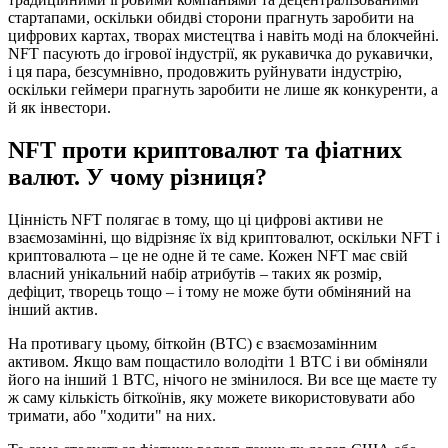
стартапами, оскільки обидві сторони прагнуть заробити на
цифрових картах, творах мистецтва і навіть моді на блокчейні.
NFT пасують до ігрової індустрії, як рукавичка до рукавички,
і ця пара, безсумнівно, продовжить руйнувати індустрію,
оскільки геймери прагнуть заробити не лише як конкуренти, а
й як інвестори.
NFT проти криптовалют та фіатних
валют. У чому різниця?
Цінність NFT полягає в тому, що ці цифрові активи не
взаємозамінні, що відрізняє їх від криптовалют, оскільки NFT і
криптовалюта – це не одне й те саме. Кожен NFT має свій
власний унікальний набір атрибутів – таких як розмір,
дефіцит, творець тощо – і тому не може бути обміняний на
інший актив.
На противагу цьому, біткойн (BTC) є взаємозамінним
активом. Якщо вам пощастило володіти 1 BTC і ви обміняли
його на інший 1 BTC, нічого не змінилося. Ви все ще маєте ту
ж саму кількість біткоїнів, яку можете використовувати або
тримати, або "ходити" на них.