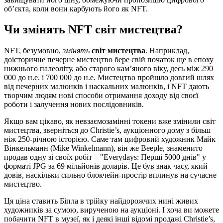
об’єкта, коли вони карбують його як NFT.
Чи змінять NFT світ мистецтва?
NFT, безумовно,
змінять
світ мистецтва
. Наприклад,
доісторичне печерне мистецтво бере свій початок ще в епоху
нижнього палеоліту, або старого кам’яного віку, десь між 290
000 до н.е. і 700 000 до н.е. Мистецтво пройшло довгий шлях
від печерних малюнків і наскальних малюнків, і NFT дають
творчим людям нові способи отримання доходу від своєї
роботи і залучення нових послідовників.
Якщо вам цікаво, як невзаємозамінні токени вже змінили світ
мистецтва, зверніться до Christie’s, аукціонного дому з більш
ніж 250-річною історією. Саме там цифровий художник Майк
Вінкельманн (Mike Winkelmann), він же Beeple, знаменито
продав одну зі своїх робіт – "Everydays: Перші 5000 днів" у
форматі JPG за 69 мільйонів доларів. Це був знак часу, який
довів, наскільки сильно блокчейн-простір вплинув на сучасне
мистецтво.
Ця ціна ставить Біпла в трійку найдорожчих нині живих
художників за сумою, вирученою на аукціоні. І хоча ви можете
побачити NFT в музеї, як і деякі інші відомі продажі Christie’s,