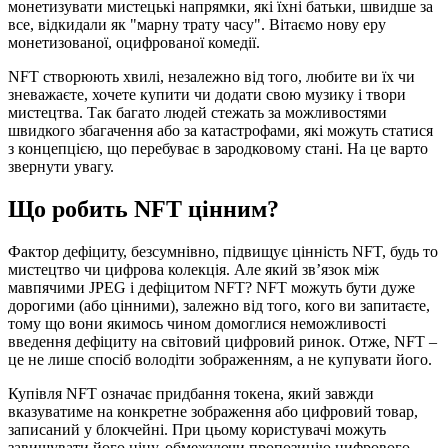
монетизувати мистецькі напрямки, які їхні батьки, швидше за
все, відкидали як "марну трату часу". Вітаємо нову еру
монетизованої, оцифрованої комедії.
NFT створюють хвилі, незалежно від того, любите ви їх чи
зневажаєте, хочете купити чи додати свою музику і твори
мистецтва. Так багато людей стежать за можливостями
швидкого збагачення або за катастрофами, які можуть статися
з концепцією, що перебуває в зародковому стані. На це варто
звернути увагу.
Що робить NFT цінним?
Фактор дефіциту, безсумнівно, підвищує цінність NFT, будь то
мистецтво чи цифрова колекція. Але який зв’язок між
мавпячими JPEG і дефіцитом NFT? NFT можуть бути дуже
дорогими (або цінними), залежно від того, кого ви запитаєте,
тому що вони якимось чином домоглися неможливості
введення дефіциту на світовий цифровий ринок. Отже, NFT –
це не лише спосіб володіти зображенням, а не купувати його.
Купівля NFT означає придбання токена, який завжди
вказуватиме на конкретне зображення або цифровий товар,
записаний у блокчейні. При цьому користувачі можуть
завищувати його ціну, обмежуючи пропозицію цифрового