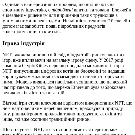
Одними з найсерйозніших проблем, що впливають на
спортивну індустрію, є
підроблені
квитки та товари. Блокчейн
є ідеальним рішенням для вирішення таких труднощів з
мінімальними перешкодами. Незмінність технології блокчейн
допомагає запобігти появі підроблених предметів
колекціонування та квитків.
Ігрова індустрія
NFT також залишили свій слід в індустрії криптовалютних
ігор, вже впливаючи на загальну ігрову сцену. У 2017 році
компанія CryptoKitties першою поєднала можливості ігор з
NFT, випустивши цифрових котів на блокчейні та надавши
користувачам можливість взаємодіяти з ними та торгувати
ними. Модель виявилася настільки успішною, що на деякий
час призвела до того, що мережа Ethereum була заблокована
великою кількістю транзакцій.
Відтоді ігри стали ключовим варіантом використання NFT, що
не є надто великим перебільшенням, враховуючи природу
внутрішньоігрових продажів таких продуктів, як скіни та
інше, які вже охопили традиційний ринок.
Що стосується NFT, то тут спостерігається перетин між
традиційними ігровими компаніями та децентралізованими