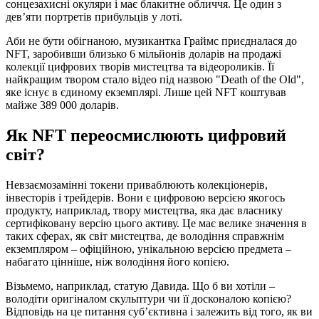
сонцезахисні окуляри і має блакитне обличчя. Це один з
дев’яти портретів прибульців у лоті.
Аби не бути обігнаною, музикантка Граймс приєдналася до
NFT, заробивши близько 6 мільйонів доларів на продажі
колекції цифрових творів мистецтва та відеороликів. Її
найкращим твором стало відео під назвою "Death of the Old",
яке існує в єдиному екземплярі. Лише цей NFT коштував
майже 389 000 доларів.
Як NFT переосмислюють цифровий
світ?
Невзаємозамінні токени приваблюють колекціонерів,
інвесторів і трейдерів. Вони є цифровою версією якогось
продукту, наприклад, твору мистецтва, яка дає власнику
сертифіковану версію цього активу. Це має велике значення в
таких сферах, як світ мистецтва, де володіння справжнім
екземпляром – офіційною, унікальною версією предмета –
набагато цінніше, ніж володіння його копією.
Візьмемо, наприклад, статую Давида. Що б ви хотіли –
володіти оригіналом скульптури чи її досконалою копією?
Відповідь на це питання суб’єктивна і залежить від того, як ви