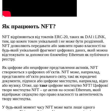
Як працюють NFT?
NFT відрізняються від токенів ERC-20, таких як DAI і LINK,
тим, що кожен токен унікальний і не може бути розділений.
NFT дозволяють передавати або заявляти право власності на
будь-який унікальний фрагмент цифрових даних, який можна
відстежувати за допомогою блокчейну Ethereum як публічного
реєстру.
Як цифрове або нецифрове представлення активів, NFT
створюються з цифрових об’єктів. NFT може, наприклад,
представляти об’єкти реального світу, такі як юридичні
документи, підписи або цифрове мистецтво, наприклад, відео
або музику. Отже, що
таке
цифрове мистецтво NFT? Цифрові
твори мистецтва NFT – це актив на основі Ethereum, який
відображає свідоцтво про право власності та автентичність
твору мистецтва.
У будь-який момент часу NFT може мати лише одного