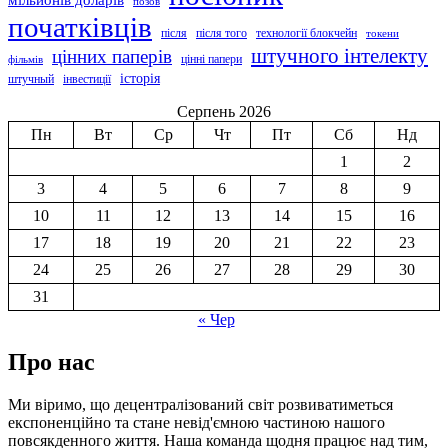
позов
початківців
після
після того
технології блокчейн
токени
штучного інтелекту
цінних паперів
цінні папери
фільмів
історія
штучный
інвестиції
Серпень 2026
Пн
Вт
Ср
Чт
Пт
Сб
Нд
1
2
3
4
5
6
7
8
9
10
11
12
13
14
15
16
17
18
19
20
21
22
23
24
25
26
27
28
29
30
31
« Чер
Про нас
Ми віримо, що децентралізований світ розвиватиметься
експоненційно та стане невід'ємною частиною нашого
повсякденного життя. Наша команда щодня працює над тим,