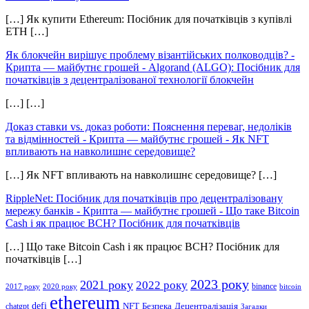
[…] Як купити Ethereum: Посібник для початківців з купівлі
ETH […]
Як блокчейн вирішує проблему візантійських полководців? -
Крипта — майбутнє грошей
-
Algorand (ALGO): Посібник для
початківців з децентралізованої технології блокчейн
[…] […]
Доказ ставки vs. доказ роботи: Пояснення переваг, недоліків
та відмінностей - Крипта — майбутнє грошей
-
Як NFT
впливають на навколишнє середовище?
[…] Як NFT впливають на навколишнє середовище? […]
RippleNet: Посібник для початківців про децентралізовану
мережу банків - Крипта — майбутнє грошей
-
Що таке Bitcoin
Cash і як працює BCH? Посібник для початківців
[…] Що таке Bitcoin Cash і як працює BCH? Посібник для
початківців […]
2023 року
2021 року
2022 року
binance
2017 року
2020 року
bitcoin
ethereum
defi
NFT
Безпека
Децентралізація
chatgpt
Загадки