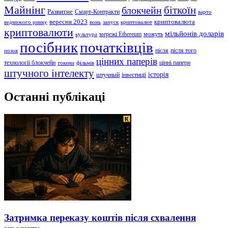
Майнінг
біткоїн
блокчейн
Развитие
Смарт-Контракти
варто
вересня 2023
криптовалюта
ведмежого ринку
вонь
запуск
криптовалют
криптовалюти
мільйонів доларів
мережі Ethereum
можуть
культура
посібник
початківців
після
після того
позов
цінних паперів
технології блокчейн
цінні папери
токени
фільмів
штучного інтелекту
історія
штучный
інвестиції
Останні публікаці
Затримка переказу коштів після схвалення