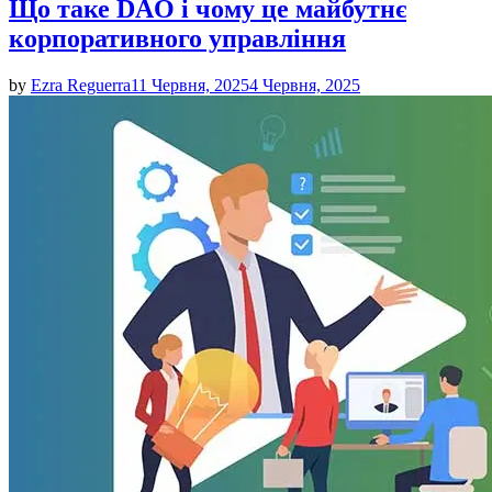
Що таке DAO і чому це майбутнє
корпоративного управління
by
Ezra Reguerra
11 Червня, 2025
4 Червня, 2025