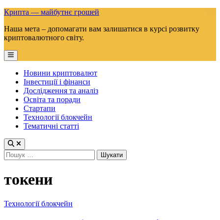
Skip
Крипта — майбутнє грошей
to
Наша мета – допомагати вам залишатися в курсі розвитку
content
криптовалютного світу.
Main
Menu
Новини криптовалют
Інвестиції і фінанси
Дослідження та аналіз
Освіта та поради
Стартапи
Технології блокчейн
Тематичні статті
Пошук:
токени
Posted
Технології блокчейн
in