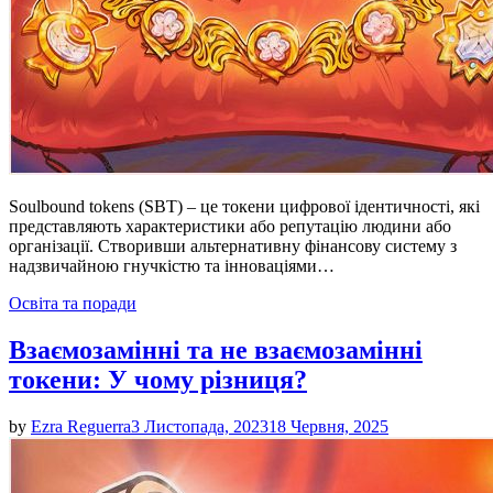
Soulbound tokens (SBT) – це токени цифрової ідентичності, які
представляють характеристики або репутацію людини або
організації. Створивши альтернативну фінансову систему з
надзвичайною гнучкістю та інноваціями…
Posted
Освіта та поради
in
Взаємозамінні та не взаємозамінні
токени: У чому різниця?
by
Ezra Reguerra
3 Листопада, 2023
18 Червня, 2025