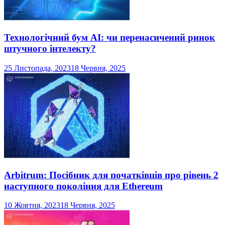
Технологічний бум AI: чи перенасичений ринок
штучного інтелекту?
25 Листопада, 2023
18 Червня, 2025
Arbitrum: Посібник для початківців про рівень 2
наступного покоління для Ethereum
10 Жовтня, 2023
18 Червня, 2025