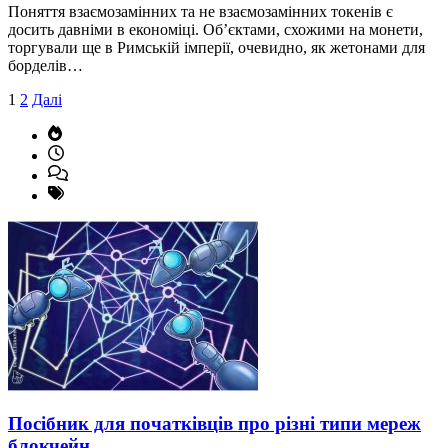
Поняття взаємозамінних та не взаємозамінних токенів є
досить давніми в економіці. Об’єктами, схожими на монети,
торгували ще в Римській імперії, очевидно, як жетонами для
борделів…
Пагінація
1
2
Далі
записів
Посібник для початківців про різні типи мереж
блокчейн