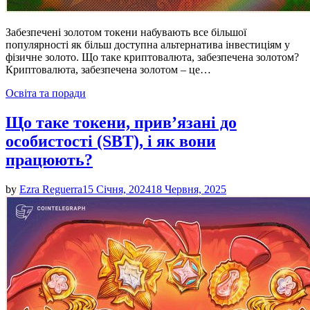
Забезпечені золотом токени набувають все більшої
популярності як більш доступна альтернатива інвестиціям у
фізичне золото. Що таке криптовалюта, забезпечена золотом?
Криптовалюта, забезпечена золотом – це…
Posted
Освіта та поради
in
Що таке токени, прив’язані до
особистості (SBT), і як вони
працюють?
by
Ezra Reguerra
15 Січня, 2024
18 Червня, 2025