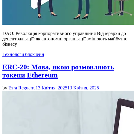
DAO: Революція корпоративного управління Від ієрархії до
децентралізації: як автономні організації змінюють майбутнє
бізнесу
Posted
Технології блокчейн
in
ERC-20: Мова, якою розмовляють
токени Ethereum
by
Ezra Reguerra
13 Квітня, 2025
13 Квітня, 2025