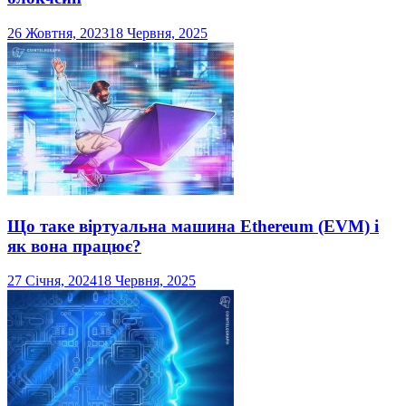
26 Жовтня, 2023
18 Червня, 2025
Що таке віртуальна машина Ethereum (EVM) і
як вона працює?
27 Січня, 2024
18 Червня, 2025