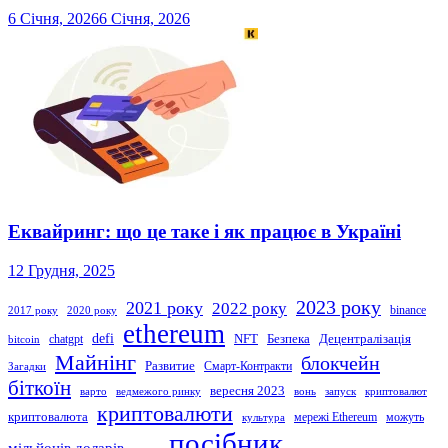
6 Січня, 2026
6 Січня, 2026
Еквайринг: що це таке і як працює в Україні
12 Грудня, 2025
2023 року
2021 року
2022 року
binance
2017 року
2020 року
ethereum
defi
NFT
Безпека
Децентралізація
chatgpt
bitcoin
Майнінг
блокчейн
Развитие
Смарт-Контракти
Загадки
біткоїн
вересня 2023
варто
ведмежого ринку
вонь
запуск
криптовалют
криптовалюти
криптовалюта
мережі Ethereum
можуть
культура
посібник
мільйонів доларів