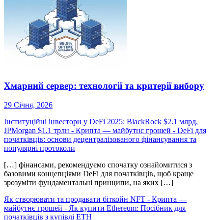
Хмарний сервер: технології та критерії вибору
29 Січня, 2026
Інституційні інвестори у DeFi 2025: BlackRock $2.1 млрд,
JPMorgan $1.1 трлн - Крипта — майбутнє грошей
-
DeFi для
початківців: основи децентралізованого фінансування та
популярні протоколи
[…] фінансами, рекомендуємо спочатку ознайомитися з
базовими концепціями DeFi для початківців, щоб краще
зрозуміти фундаментальні принципи, на яких […]
Як створювати та продавати біткойн NFT - Крипта —
майбутнє грошей
-
Як купити Ethereum: Посібник для
початківців з купівлі ETH