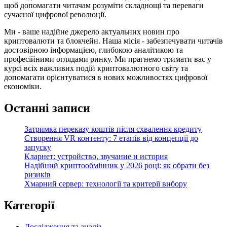
щоб допомагати читачам розуміти складнощі та переваги
сучасної цифрової революції.
Ми - ваше надійне джерело актуальних новин про
криптовалюти та блокчейн. Наша місія - забезпечувати читачів
достовірною інформацією, глибокою аналітикою та
професійними оглядами ринку. Ми прагнемо тримати вас у
курсі всіх важливих подій криптовалютного світу та
допомагати орієнтуватися в нових можливостях цифрової
економіки.
Останні записи
Затримка переказу коштів після схвалення кредиту
Створення VR контенту: 7 етапів від концепції до
запуску
Кларнет: устройство, звучание и история
Надійний криптообмінник у 2026 році: як обрати без
ризиків
Хмарний сервер: технології та критерії вибору
Категорії
Дослідження та аналіз