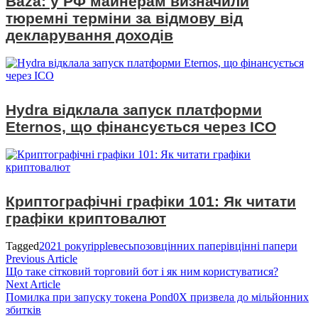
Baza: у РФ майнерам визначили
тюремні терміни за відмову від
декларування доходів
Hydra відклала запуск платформи
Eternos, що фінансується через ICO
Криптографічні графіки 101: Як читати
графіки криптовалют
Tagged
2021 року
ripple
весь
позов
цінних паперів
цінні папери
Навігація
Previous
Previous Article
article:
Що таке сітковий торговий бот і як ним користуватися?
записів
Next
Next Article
article:
Помилка при запуску токена Pond0X призвела до мільйонних
збитків