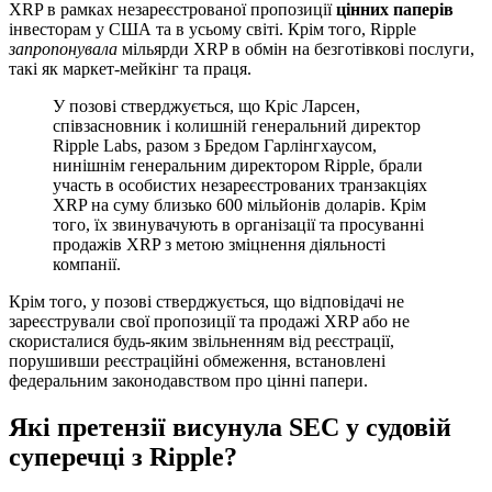
XRP в рамках незареєстрованої пропозиції
цінних паперів
інвесторам у США та в усьому світі. Крім того, Ripple
запропонувала
мільярди XRP в обмін на безготівкові послуги,
такі як маркет-мейкінг та праця.
У позові стверджується, що Кріс Ларсен,
співзасновник і колишній генеральний директор
Ripple Labs, разом з Бредом Гарлінгхаусом,
нинішнім генеральним директором Ripple, брали
участь в особистих незареєстрованих транзакціях
XRP на суму близько 600 мільйонів доларів. Крім
того, їх звинувачують в організації та просуванні
продажів XRP з метою зміцнення діяльності
компанії.
Крім того, у позові стверджується, що відповідачі не
зареєстрували свої пропозиції та продажі XRP або не
скористалися будь-яким звільненням від реєстрації,
порушивши реєстраційні обмеження, встановлені
федеральним законодавством про цінні папери.
Які претензії висунула SEC у судовій
суперечці з Ripple?