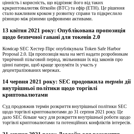
цінність і корисність, що відрізняє його від таких
кркриптовалютяк біткойн (BTC) та ефір (ETH). Це рішення
стало важливим кроком у розвитку справи та підкреслило
різницю між різними цифровими активами.
13 квітня 2021 року: Опублікована пропозиція
щодо безпечної гавані для токенів 2.0
Комісар SEC Хестер Пірс опублікувала Token Safe Harbor
Proposal 2.0. Ця пропозиція мала на меті надати розробникам
трирічний пільговий період, звільнивши їх від законів про
цінні папери, щоб краще зрозуміти їх участь у
децентралізованих мережах.
14 червня 2021 року: SEC продовжила
термін
дії
внутрішньої політики щодо торгівлі
криптовалютами
Суд продовжив термін розкриття внутрішньої політики SEC
щодо торгівлі криптовалютами до 31 серпня 2021 року. Це
дало SEC більше часу для розкриття внутрішньої роботи щодо
торгівлі криптовалютами та потенційних конфліктів інтересів.