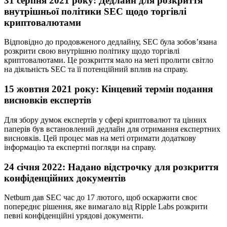
31 серпня 2021 року: Дедлайн для розкриття
внутрішньої політики SEC щодо торгівлі
криптовалютами
Відповідно до продовженого дедлайну, SEC була зобов’язана
розкрити свою внутрішню політику щодо торгівлі
криптовалютами. Це розкриття мало на меті пролити світло
на діяльність SEC та її потенційний вплив на справу.
15 жовтня 2021 року: Кінцевий термін подання
висновків експертів
Для збору думок експертів у сфері криптовалют та цінних
паперів був встановлений дедлайн для отримання експертних
висновків. Цей процес мав на меті отримати додаткову
інформацію та експертні погляди на справу.
24 січня 2022: Надано відстрочку для розкриття
конфіденційних документів
Netburn дав SEC час до 17 лютого, щоб оскаржити своє
попереднє рішення, яке вимагало від Ripple Labs розкрити
певні конфіденційні урядові документи.