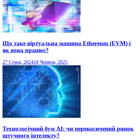
Що таке віртуальна машина Ethereum (EVM) і
як вона працює?
27 Січня, 2024
18 Червня, 2025
Технологічний бум AI: чи перенасичений ринок
штучного інтелекту?