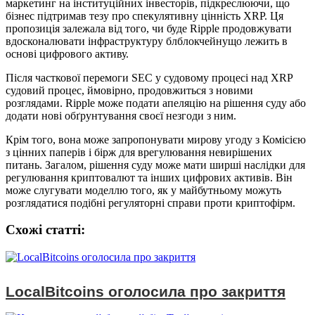
маркетинг на інституційних інвесторів, підкреслюючи, що
бізнес підтримав тезу про спекулятивну цінність XRP. Ця
пропозиція залежала від того, чи буде Ripple продовжувати
вдосконалювати інфраструктуру блблокчейнущо лежить в
основі цифрового активу.
Після часткової перемоги SEC у судовому процесі над XRP
судовий процес, ймовірно, продовжиться з новими
розглядами. Ripple може подати апеляцію на рішення суду або
додати нові обґрунтування своєї незгоди з ним.
Крім того, вона може запропонувати мирову угоду з Комісією
з цінних паперів і бірж для врегулювання невирішених
питань. Загалом, рішення суду може мати ширші наслідки для
регулювання криптовалют та інших цифрових активів. Він
може слугувати моделлю того, як у майбутньому можуть
розглядатися подібні регуляторні справи проти криптофірм.
Схожі статтi:
LocalBitcoins оголосила про закриття