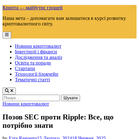
Skip
Крипта — майбутнє грошей
to
Наша мета – допомагати вам залишатися в курсі розвитку
content
криптовалютного світу.
Main
Menu
Новини криптовалют
Інвестиції і фінанси
Дослідження та аналіз
Освіта та поради
Стартапи
Технології блокчейн
Тематичні статті
Пошук:
Posted
Новини криптовалют
in
Позов SEC проти Ripple: Все, що
потрібно знати
by
Ezra Reguerra
15 Лютого, 2024
18 Червня, 2025