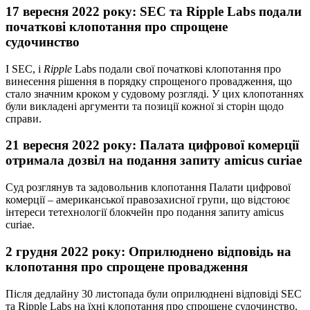
17 вересня 2022 року: SEC та Ripple Labs подали
початкові клопотання про спрощене
судочинство
І SEC, і
Ripple
Labs подали свої початкові клопотання про
винесення рішення в порядку спрощеного провадження, що
стало значним кроком у судовому розгляді. У цих клопотаннях
були викладені аргументи та позиції кожної зі сторін щодо
справи.
21 вересня 2022 року: Палата цифрової комерції
отримала дозвіл на подання запиту amicus curiae
Суд розглянув та задовольнив клопотання Палати цифрової
комерції – американської правозахисної групи, що відстоює
інтереси тетехнології блокчейн про подання запиту amicus
curiae.
2 грудня 2022 року: Оприлюднено відповідь на
клопотання про спрощене провадження
Після дедлайну 30 листопада були оприлюднені відповіді SEC
та Ripple Labs на їхні клопотання про спрощене судочинство.