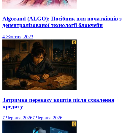
Algorand (ALGO): Посібник для початківців з
децентралізованої технології блокчейн
4 Жовтня, 2023
Затримка переказу коштів після схвалення
кредиту
7 Червня, 2026
7 Червня, 2026