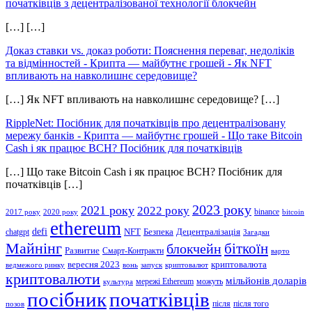
початківців з децентралізованої технології блокчейн
[…] […]
Доказ ставки vs. доказ роботи: Пояснення переваг, недоліків
та відмінностей - Крипта — майбутнє грошей
-
Як NFT
впливають на навколишнє середовище?
[…] Як NFT впливають на навколишнє середовище? […]
RippleNet: Посібник для початківців про децентралізовану
мережу банків - Крипта — майбутнє грошей
-
Що таке Bitcoin
Cash і як працює BCH? Посібник для початківців
[…] Що таке Bitcoin Cash і як працює BCH? Посібник для
початківців […]
2023 року
2021 року
2022 року
binance
2017 року
2020 року
bitcoin
ethereum
defi
NFT
Безпека
Децентралізація
chatgpt
Загадки
Майнінг
біткоїн
блокчейн
Развитие
Смарт-Контракти
варто
вересня 2023
криптовалюта
ведмежого ринку
вонь
запуск
криптовалют
криптовалюти
мільйонів доларів
мережі Ethereum
можуть
культура
посібник
початківців
після
після того
позов