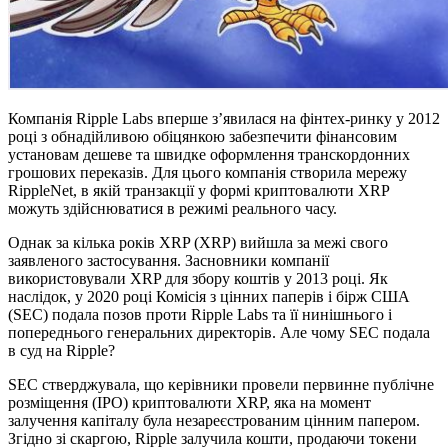
Компанія Ripple Labs вперше з’явилася на фінтех-ринку у 2012
році з обнадійливою обіцянкою забезпечити фінансовим
установам дешеве та швидке оформлення транскордонних
грошових переказів. Для цього компанія створила мережу
RippleNet, в якій транзакції у формі криптовалюти XRP
можуть здійснюватися в режимі реального часу.
Однак за кілька років XRP (XRP) вийшла за межі свого
заявленого застосування. Засновники компанії
використовували XRP для збору коштів у 2013 році. Як
наслідок, у 2020 році Комісія з цінних паперів і бірж США
(SEC) подала позов проти Ripple Labs та її нинішнього і
попереднього генеральних директорів. Але чому SEC подала
в суд на Ripple?
SEC стверджувала, що керівники провели первинне публічне
розміщення (IPO) криптовалюти XRP, яка на момент
залучення капіталу була незареєстрованим цінним папером.
Згідно зі скаргою, Ripple залучила кошти, продаючи токени