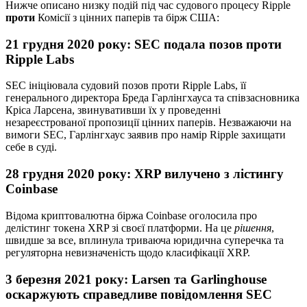
Нижче описано низку подій під час судового процесу Ripple
проти
Комісії з цінних паперів та бірж США:
21 грудня 2020 року: SEC подала
позов
проти
Ripple Labs
SEC ініціювала судовий позов проти Ripple Labs, її
генерального директора Бреда Гарлінгхауса та співзасновника
Кріса Ларсена, звинувативши їх у проведенні
незареєстрованої пропозиції цінних паперів. Незважаючи на
вимоги SEC, Гарлінгхаус заявив про намір Ripple захищати
себе в суді.
28 грудня 2020 року: XRP вилучено з лістингу
Coinbase
Відома криптовалютна біржа Coinbase оголосила про
делістинг токена XRP зі своєї платформи. На це
рішення
,
швидше за все, вплинула триваюча юридична суперечка та
регуляторна невизначеність щодо класифікації XRP.
3 березня 2021 року: Larsen та Garlinghouse
оскаржують справедливе повідомлення SEC