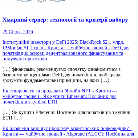
Хмарний сервер: технології та критерії вибору
29 Січня, 2026
Інституційні інвестори у DeFi 2025: BlackRock $2.1 млрд,
JPMorgan $1.1 трлн - Крипта — майбутнє грошей
-
DeFi для
початківців: основи децентралізованого фінансування та
популярні протоколи
[…] фінансами, рекомендуємо спочатку ознайомитися з
базовими концепціями DeFi для початківців, щоб краще
зрозуміти фундаментальні принципи, на яких […]
Як створювати та продавати біткойн NFT - Крипта —
майбутнє грошей
-
Як купити Ethereum: Посібник для
початківців з купівлі ETH
[…] Як купити Ethereum: Посібник для початківців з купівлі
ETH […]
Як блокчейн вирішує проблему візантійських полководців? -
Крипта — майбутнє грошей
-
Algorand (ALGO): Посібник для