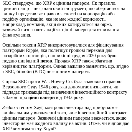
SEC стверджує, що XRP є цінним папером. Як правило,
цінний папір – це фінансовий інструмент, що обертається на
ринку і представляє право власності на корпорацію або
подібну організацію, яка не має жодної корисності.
Наприклад, компанії, акції яких котируються на біржі,
зазвичай визначають акції як цінні папери для отримання
фінансування.
Оскільки токени XRP використовувалися для фінансування
платформи Ripple, яка полегшує грошові перекази для
роздрібних торговців, наприкінці грудня 2020 року було
подано цивільний
позов
. Продаж XRP також збагатив
керівництво платформи. Однак важливо зазначити, що, згідно
з SEC, біткойн (BTC) не є цінним папером.
Справа SEC проти W.J. Howey Co. була знаковою справою
Верховного Суду 1946 року, яка допомагає визначити, чи
підпадає транзакція під визначення інвестиційного контракту
в Законі про
цінні папери
від 1933 року.
Згідно
з тестом Хауї, контроль інвестора над прибутком є
вирішальним у визначенні того, чи є інвестиційний контракт
цінним папером. Зазвичай цінним папером вважається, якщо
інвестор не має жодного впливу на актив. Отже, чи відповідає
XRP вимогам тесту Хоуві?