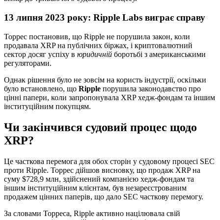
13 липня 2023 року: Ripple Labs виграє справу
Торрес постановив, що Ripple не порушила закон, коли
продавала XRP на публічних біржах, і криптовалютний
сектор досяг успіху в
юридичній
боротьбі з американськими
регуляторами.
Однак рішення було не зовсім на користь індустрії, оскільки
було встановлено, що
Ripple
порушила законодавство про
цінні папери, коли запропонувала XRP хедж-фондам та іншим
інституційним покупцям.
Чи закінчився судовий процес щодо
XRP?
Це часткова перемога для обох сторін у судовому процесі SEC
проти Ripple. Торрес дійшов висновку, що продаж XRP на
суму $728,9 млн, здійснений компанією хедж-фондам та
іншим інституційним клієнтам, був незареєстрованим
продажем цінних паперів, що дало SEC часткову перемогу.
За словами Торреса, Ripple активно націлювала свій