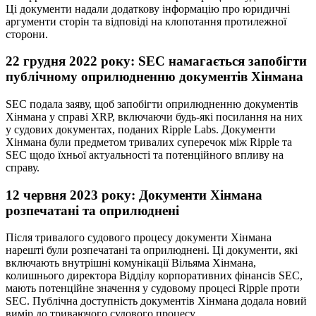
Ці документи надали додаткову інформацію про юридичні
аргументи сторін та відповіді на клопотання протилежної
сторони.
22 грудня 2022 року: SEC намагається запобігти
публічному оприлюдненню документів Хінмана
SEC подала заяву, щоб запобігти оприлюдненню документів
Хінмана у справі XRP, включаючи будь-які посилання на них
у судових документах, поданих Ripple Labs. Документи
Хінмана були предметом тривалих суперечок між Ripple та
SEC щодо їхньої актуальності та потенційного впливу на
справу.
12 червня 2023 року: Документи Хінмана
розпечатані та оприлюднені
Після тривалого судового процесу документи Хінмана
нарешті були розпечатані та оприлюднені. Ці документи, які
включають внутрішні комунікації Вільяма Хінмана,
колишнього директора Відділу корпоративних фінансів SEC,
мають потенційне значення у судовому процесі Ripple проти
SEC. Публічна доступність документів Хінмана додала новий
вимір до триваючого судового процесу.