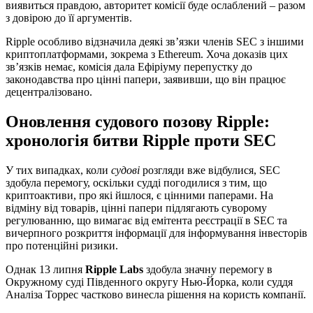
виявиться правдою, авторитет комісії буде ослаблений – разом
з довірою до її аргументів.
Ripple особливо відзначила деякі зв’язки членів SEC з іншими
криптоплатформами, зокрема з Ethereum. Хоча доказів цих
зв’язків немає, комісія дала Ефіріуму перепустку до
законодавства про цінні папери, заявивши, що він працює
децентралізовано.
Оновлення судового позову Ripple:
хронологія битви Ripple
проти
SEC
У тих випадках, коли
судові
розгляди вже відбулися, SEC
здобула перемогу, оскільки судді погодилися з тим, що
криптоактиви, про які йшлося, є цінними паперами. На
відміну від товарів, цінні папери підлягають суворому
регулюванню, що вимагає від емітента реєстрації в SEC та
вичерпного розкриття інформації для інформування інвесторів
про потенційні ризики.
Однак 13 липня
Ripple Labs
здобула значну перемогу в
Окружному суді Південного округу Нью-Йорка, коли суддя
Аналіза Торрес частково винесла рішення на користь компанії.