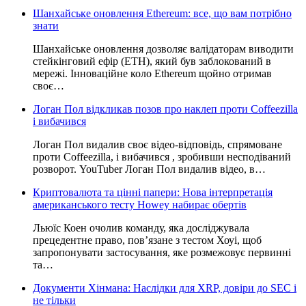
Шанхайське оновлення Ethereum: все, що вам потрібно
знати
Шанхайське оновлення дозволяє валідаторам виводити
стейкінговий ефір (ETH), який був заблокований в
мережі. Інноваційне коло Ethereum щойно отримав
своє…
Логан Пол відкликав позов про наклеп проти Coffeezilla
і вибачився
Логан Пол видалив своє відео-відповідь, спрямоване
проти Coffeezilla, і вибачився , зробивши несподіваний
розворот. YouTuber Логан Пол видалив відео, в…
Криптовалюта та цінні папери: Нова інтерпретація
американського тесту Howey набирає обертів
Льюїс Коен очолив команду, яка досліджувала
прецедентне право, пов’язане з тестом Хоуі, щоб
запропонувати застосування, яке розмежовує первинні
та…
Документи Хінмана: Наслідки для XRP, довіри до SEC і
не тільки