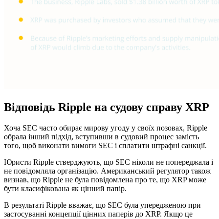
Відповідь Ripple на судову справу XRP
Хоча SEC часто обирає мирову угоду у своїх позовах, Ripple
обрала інший підхід, вступивши в судовий процес замість
того, щоб виконати вимоги SEC і сплатити штрафні санкції.
Юристи Ripple стверджують, що SEC ніколи не попереджала і
не повідомляла організацію. Американський регулятор також
визнав, що Ripple не була повідомлена про те, що XRP може
бути класифікована як цінний папір.
В результаті Ripple вважає, що SEC була упередженою при
застосуванні концепції цінних паперів до XRP. Якщо це