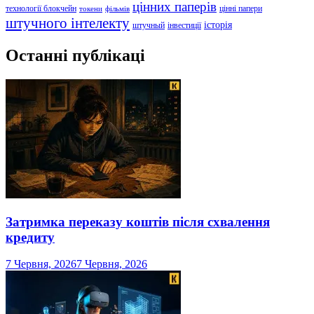
цінних паперів
технології блокчейн
цінні папери
токени
фільмів
штучного інтелекту
історія
штучный
інвестиції
Останні публікаці
Затримка переказу коштів після схвалення
кредиту
7 Червня, 2026
7 Червня, 2026