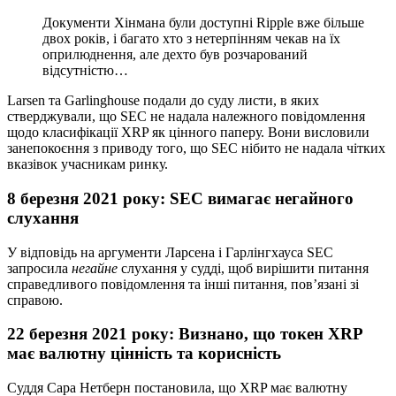
Документи Хінмана були доступні Ripple вже більше
двох років, і багато хто з нетерпінням чекав на їх
оприлюднення, але дехто був розчарований
відсутністю…
Larsen та Garlinghouse подали до суду листи, в яких
стверджували, що SEC не надала належного повідомлення
щодо класифікації XRP як цінного паперу. Вони висловили
занепокоєння з приводу того, що SEC нібито не надала чітких
вказівок учасникам ринку.
8 березня
2021 року
: SEC вимагає негайного
слухання
У відповідь на аргументи Ларсена і Гарлінгхауса SEC
запросила
негайне
слухання у судді, щоб вирішити питання
справедливого повідомлення та інші питання, пов’язані зі
справою.
22 березня 2021 року: Визнано, що токен XRP
має валютну цінність та корисність
Суддя Сара Нетберн постановила, що XRP має валютну