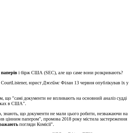
 паперів
і бірж США (SEC), але що саме вони розкривають?
 CourtListener, юрист
Джеймс
Філан 13 червня опублікував їх у
ям, що "самі документи не впливають на основний аналіз судді
нках в США".
ою, знають, що документи не мали цього робити, незважаючи на
тив цінним папером", промова 2018 року містила застереження
бражають
погляди Комісії".