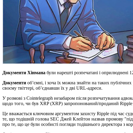
Документи Хінмана
були нарешті розпечатані і оприлюднені 12
Документи
об’ємні, і хоча їх можна знайти на таких публічних р
своєму твіттері, об’єднавши їх у дві URL-адреси.
У розмові з Cointelegraph незабаром після розпечатування адв
щодо того, чи був XRP (XRP) запропонований/проданий Ripple 
Це вважається ключовим аргументом захисту Ripple під час суд
те, що тодішній голова SEC Джей Клейтон назвав промову "під
про те, що це були особисті погляди тодішнього директора з ко