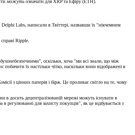
нти
можуть
означати для XRP та Ефіру (ETH).
 Delphi Labs, написали в Твіттері, назвавши їх "нікчемним
справі Ripple.
бухонебезпечними", оскільки, хоча "ми всі знали, що між
с побачити їх настільки чітко, наскільки вони відображені в
омісії з цінних паперів і бірж. Це проливає світло на те, чому
и в досить децентралізованій мережі можуть існувати в
в регулюванні для захисту покупців", як це відбувається з