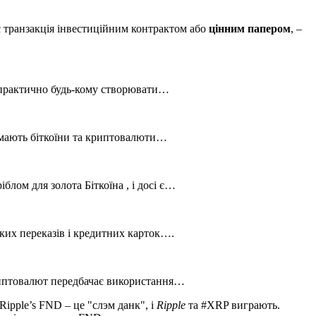
 є транзакція інвестиційним контрактом або
цінним папером
, –
є практично будь-кому створювати…
римають біткоїни та криптовалюти…
лом для золота Біткоїна , і досі є…
ьких переказів і кредитних карток….
криптовалют передбачає використання…
Ripple’s FND – це "слэм данк", і
Ripple
та #XRP виграють.