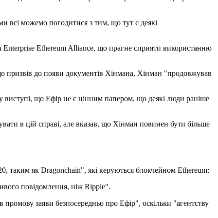
и всі можемо погодитися з тим, що тут є деякі
ї Enterprise Ethereum Alliance, що прагне сприяти використанню
, що призвів до появи документів Хінмана, Хінман "продовжував
єму виступі, що Ефір не є цінним папером, що деякі люди раніше
вати в цій справі, але вказав, що Хінман повинен бути більше
, таким як Dragonchain", які керуються блокчейном Ethereum:
вого повідомлення, ніж Ripple".
 промову заяви безпосередньо про Ефір", оскільки "агентству