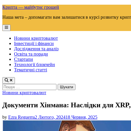
Skip
Крипта — майбутнє грошей
to
Наша мета – допомагати вам залишатися в курсі розвитку крип
content
Main
Menu
Новини криптовалют
Інвестиції і фінанси
Дослідження та аналіз
Освіта та поради
Стартапи
Технології блокчейн
Тематичні статті
Пошук:
Posted
Новини криптовалют
in
Документи Хінмана: Наслідки для XRP, 
by
Ezra Reguerra
2 Лютого, 2024
18 Червня, 2025