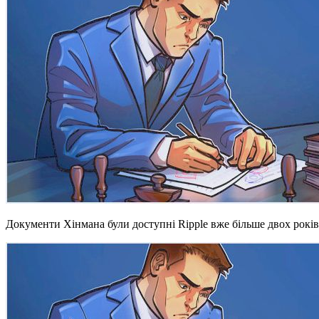
Документи Хінмана були доступні Ripple вже більше двох років,