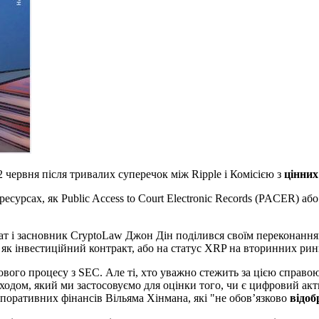
 червня після тривалих суперечок між Ripple і Комісією з
цінних
есурсах, як Public Access to Court Electronic Records (PACER) або
окат і засновник CryptoLaw Джон Дін поділився своїм переконанн
як інвестиційний контракт, або на статус XRP на вторинних ри
ового процесу з SEC. Але ті, хто уважно стежить за цією справ
ходом, який ми застосовуємо для оцінки того, чи є цифровий ак
рпоративних фінансів Вільяма Хінмана, які "не обов’язково
відо