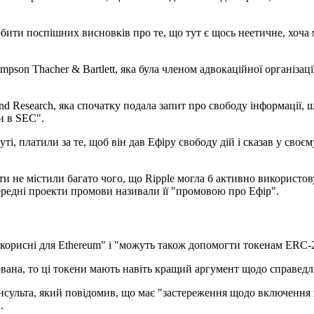
ити поспішних висновків про те, що тут є щось неетичне, хоча м
son Thacher & Bartlett, яка була членом адвокаційної організаці
and Research, яка спочатку подала запит про свободу інформації
и в SEC".
уті, платили за те, щоб він дав Ефіру свободу дій і сказав у сво
 не містили багато чого, що Ripple могла б активно використову
ередні проекти промови називали її "промовою про Ефір".
орисні для Ethereum" і "можуть також допомогти токенам ERC-20
ана, то ці токени мають навіть кращий аргумент щодо справедли
сульта, який повідомив, що має "застереження щодо включення в
.