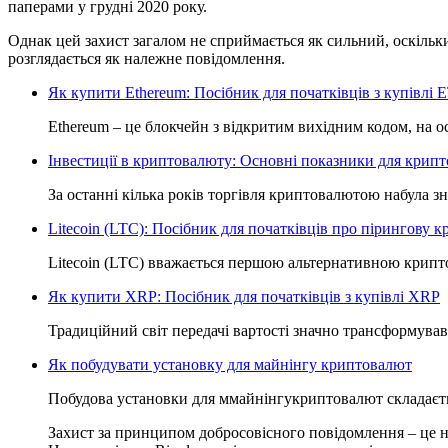
паперами у грудні 2020 року.
Однак цей захист загалом не сприймається як сильний, оскільки
розглядається як належне повідомлення.
Як купити Ethereum: Посібник для початківців з купівлі 
Ethereum – це блокчейн з відкритим вихідним кодом, на
Інвестиції в криптовалюту: Основні показники для крип
За останні кілька років торгівля криптовалютою набула з
Litecoin (LTC): Посібник для початківців про пірингову 
Litecoin (LTC) вважається першою альтернативною криптов
Як купити XRP: Посібник для початківців з купівлі XRP
Традиційний світ передачі вартості значно трансформував
Як побудувати установку для майнінгу криптовалют
Побудова установки для ммайнінгукриптовалют складаєтьс
Захист за принципом добросовісного повідомлення – це не 