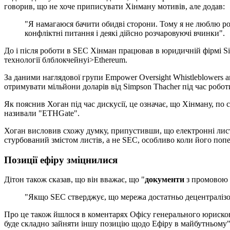
говорив, що не хоче приписувати Хінману мотивів, але додав:
"Я намагаюся бачити обидві сторони. Тому я не люблю роб
конфліктні питання і деякі дійсно розчаровуючі вчинки".
До і після роботи в SEC Хінман працював в юридичній фірмі Simp
технології блблокчейнуi>Ethereum.
За даними наглядової групи Empower Oversight Whistleblowers 
отримувати мільйони доларів від Simpson Thacher під час робот
Як пояснив Хоган під час дискусії, це означає, що Хінману, по с
називали "ETHGate".
Хоган висловив схожу думку, припустивши, що електронні листи
стурбований змістом листів, а не SEC, особливо коли його поп
Позиції ефіру зміцнилися
Дітон також сказав, що він вважає, що "
документи
з промовою к
"Якщо SEC стверджує, що мережа достатньо децентралізов
Про це також йшлося в коментарях Офісу генерального юрискон
буде складно зайняти іншу позицію щодо Ефіру в майбутньому"