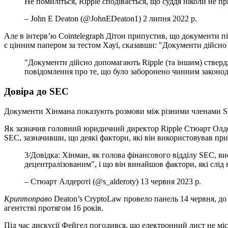
Не помиліться, Ripple сподівається, що суддя ніколи н
– John E Deaton (@JohnEDeaton1) 2 липня 2022 р.
Але в інтерв’ю Cointelegraph Дітон припустив, що документи п
є цінним папером за тестом Хауї, сказавши: "Документи дійсно
"Документи дійсно допомагають Ripple (та іншим) ствер
повідомлення про те, що було заборонено чинним законо
Довіра до SEC
Документи Хінмана показують розмови між різними членами S
Як зазначив головний юридичний директор Ripple Стюарт Олдеро
SEC, зазначивши, що деякі фактори, які він використовував при
3/Довідка: Хінман, як голова фінансового відділу SEC, в
децентралізованим", і що він винайшов фактори, які слід
– Стюарт Алдероті (@s_alderoty) 13 червня 2023 р.
Криптоправо
Deaton’s CryptoLaw провело панель 14 червня, д
агентстві протягом 16 років.
Під час дискусії Фейгел погодився, що електронний лист не міс