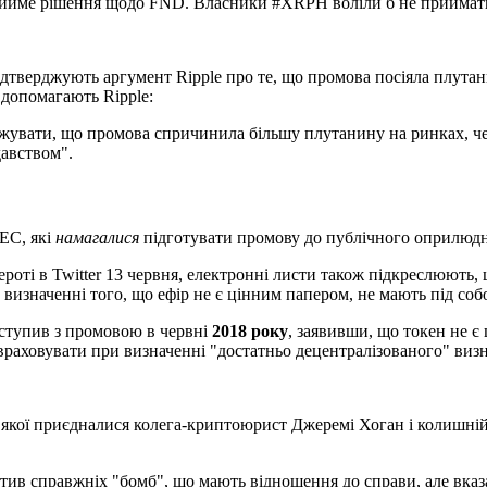
е прийме рішення щодо FND. Власники #XRPH воліли б не прийма
ідтверджують аргумент Ripple про те, що промова посіяла плута
 допомагають Ripple:
джувати, що промова спричинила більшу плутанину на ринках, ч
давством".
EC, які
намагалися
підготувати промову до публічного оприлюд
ті в Twitter 13 червня, електронні листи також підкреслюють, щ
 визначенні того, що ефір не є цінним папером, не мають під со
иступив з промовою в червні
2018 року
, заявивши, що токен не є 
 враховувати при визначенні "достатньо децентралізованого" виз
о якої приєдналися колега-криптоюрист Джеремі Хоган і колишні
тив справжніх "бомб", що мають відношення до справи, але вказа