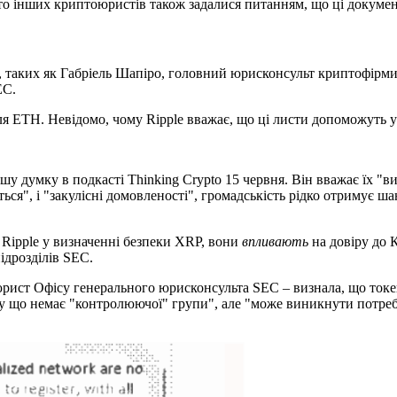
то інших криптоюристів також задалися питанням, що ці докуме
ів, таких як Габріель Шапіро, головний юрисконсульт криптофірми
EC.
ля ETH. Невідомо, чому Ripple вважає, що ці листи допоможуть у 
 думку в подкасті Thinking Crypto 15 червня. Він вважає їх "ви
я", і "закулісні домовленості", громадськість рідко отримує шан
 Ripple у визначенні безпеки XRP, вони
впливають
на довіру до К
ідрозділів SEC.
рист Офісу генерального юрисконсульта SEC – визнала, що токен
у що немає "контролюючої" групи", але "може виникнути потреба 