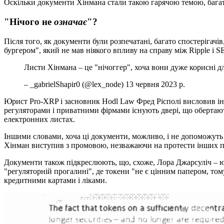
Оскільки документи Хінмана стали такою гарячою темою, бага
"Нічого не
означає
"?
Після того, як документи були розпечатані, багато спостерігач
бургером", який не мав ніякого впливу на справу між Ripple і S
Листи Хінмана – це "нічоггер", хоча вони дуже корисні д
– _gabrielShapir0 (@lex_node) 13 червня 2023 р.
Юрист Pro-XRP і засновник Hodl Law Фред Рісполі висловив іншу
регуляторами і приватними фірмами існують двері, що обертаютьс
електронних листах.
Іншими словами, хоча ці документи, можливо, і не допоможуть
Хінман виступив з промовою, незважаючи на протести інших п
Документи також підкреслюють, що, схоже, Лора Джарсуліч – ю
"регуляторній прогалині", де токени "не є цінним папером, том
кредитними картами і ліками.