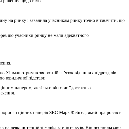
ти рішення щодо FND.
нину на ринку і завадила учасникам ринку точно визначити, що
ерез що учасники ринку не мали адекватного
нення.
о Хінман отримав зворотній зв’язок від інших підрозділів
бою юридичної підстави.
цінним папером, як тільки він стає "достатньо
начення.
й юрист з цінних паперів SEC Марк Фейгел, який працював в
в на деякі потенційні конфлікти інтересів. Він неодноразово