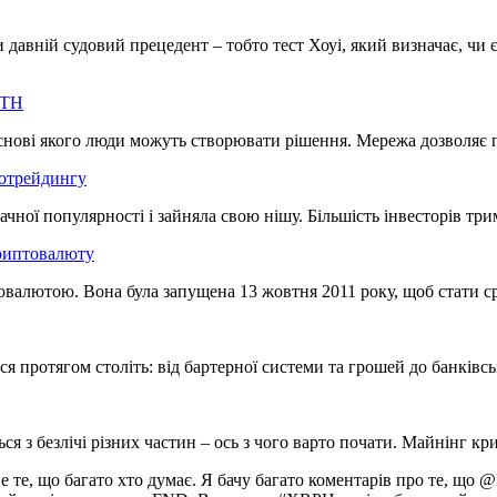
 давній судовий прецедент – тобто тест Хоуі, який визначає, чи
ETH
 основі якого люди можуть створювати рішення. Мережа дозволя
тотрейдингу
начної популярності і зайняла свою нішу. Більшість інвесторів т
криптовалюту
алютою. Вона була запущена 13 жовтня 2011 року, щоб стати сріб
ся протягом століть: від бартерної системи та грошей до банківс
я з безлічі різних частин – ось з чого варто почати. Майнінг 
те, що багато хто думає. Я бачу багато коментарів про те, що @