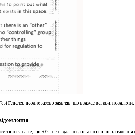
ері Генслер неодноразово заявляв, що вважає всі криптовалюти, 
відомлення
илається на те, що SEC не надала їй достатнього повідомлення п