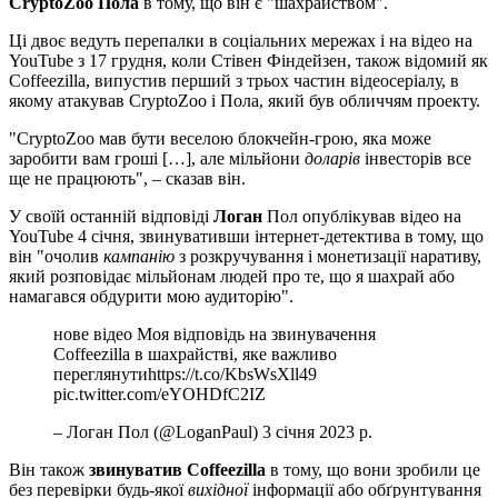
CryptoZoo Пола
в тому, що він є "шахрайством".
Ці двоє ведуть перепалки в соціальних мережах і на відео на
YouTube з 17 грудня, коли Стівен Фіндейзен, також відомий як
Coffeezilla, випустив перший з трьох частин відеосеріалу, в
якому атакував CryptoZoo і Пола, який був обличчям проекту.
"CryptoZoo мав бути веселою блокчейн-грою, яка може
заробити вам гроші […], але мільйони
доларів
інвесторів все
ще не працюють", – сказав він.
У своїй останній відповіді
Логан
Пол опублікував відео на
YouTube 4 січня, звинувативши інтернет-детектива в тому, що
він "очолив
кампанію
з розкручування і монетизації наративу,
який розповідає мільйонам людей про те, що я шахрай або
намагався обдурити мою аудиторію".
нове відео Моя відповідь на звинувачення
Coffeezilla в шахрайстві, яке важливо
переглянутиhttps://t.co/KbsWsXll49
pic.twitter.com/eYOHDfC2IZ
– Логан Пол (@LoganPaul) 3 січня 2023 р.
Він також
звинуватив Coffeezilla
в тому, що вони зробили це
без перевірки будь-якої
вихідної
інформації або обґрунтування