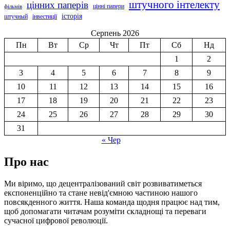
штучного інтелекту
цінних паперів
цінні папери
фільмів
історія
штучный
інвестиції
Серпень 2026
Пн
Вт
Ср
Чт
Пт
Сб
Нд
1
2
3
4
5
6
7
8
9
10
11
12
13
14
15
16
17
18
19
20
21
22
23
24
25
26
27
28
29
30
31
« Чер
Про нас
Ми віримо, що децентралізований світ розвиватиметься
експоненційно та стане невід'ємною частиною нашого
повсякденного життя. Наша команда щодня працює над тим,
щоб допомагати читачам розуміти складнощі та переваги
сучасної цифрової революції.