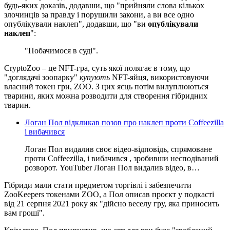
будь-яких доказів, додавши, що "прийняли слова кількох
злочинців за правду і порушили закони, а ви все одно
опублікували наклеп", додавши, що "ви
опублікували
наклеп
":
"Побачимося в суді".
CryptoZoo – це NFT-гра, суть якої полягає в тому, що
"доглядачі зоопарку"
купують
NFT-яйця, використовуючи
власний токен гри, ZOO. З цих яєць потім вилуплюються
тварини, яких можна розводити для створення гібридних
тварин.
Логан Пол відкликав позов про наклеп проти Coffeezilla
і вибачився
Логан Пол видалив своє відео-відповідь, спрямоване
проти Coffeezilla, і вибачився , зробивши несподіваний
розворот. YouTuber Логан Пол видалив відео, в…
Гібриди мали стати предметом торгівлі і забезпечити
ZooKeepers токенами ZOO, а Пол описав проєкт у подкасті
від 21 серпня 2021 року як "дійсно веселу гру, яка приносить
вам гроші".