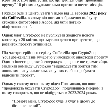
Крім того, Пол припустив, що арт для гри буде "зроблений
вручну" 10 різними художниками протягом шести місяців.
Гібриди були в центрі уваги у відео від 11 вересня
2021 року
від
Coffeezilla
, в якому він описав зображення як "купу
стокових фотографій з Adobe, які були погано
відфотошоплені".
Однак блог CryptoZoo не публікував жодного нового
контенту з 20 квітня, що змусило декого припустити, що
розвиток проєкту зупинився.
Під час трисерійного серіалу Coffeezilla про CryptoZoo,
YouTube-канал взяв
інтерв
‘ю у ймовірних інвесторів проекту.
Один з інвесторів, який стверджував, що все ще тримає яйця,
закликав команду CryptoZoo "відшкодувати збитки тим
лояльним шанувальникам, які у них є, або спробувати
відновити проект".
Однак у своєму останньому відео Пол заявив, що вони
"продовжать будувати CryptoZoo", поділившись тизером, в
якому говориться, що це відбудеться в 2023/2024 роках.
"Повірте мені, CryptoZoo буде, я буду в цьому до
біса впевнений".