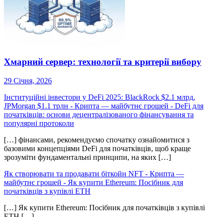
Хмарний сервер: технології та критерії вибору
29 Січня, 2026
Інституційні інвестори у DeFi 2025: BlackRock $2.1 млрд,
JPMorgan $1.1 трлн - Крипта — майбутнє грошей
-
DeFi для
початківців: основи децентралізованого фінансування та
популярні протоколи
[…] фінансами, рекомендуємо спочатку ознайомитися з
базовими концепціями DeFi для початківців, щоб краще
зрозуміти фундаментальні принципи, на яких […]
Як створювати та продавати біткойн NFT - Крипта —
майбутнє грошей
-
Як купити Ethereum: Посібник для
початківців з купівлі ETH
[…] Як купити Ethereum: Посібник для початківців з купівлі
ETH […]