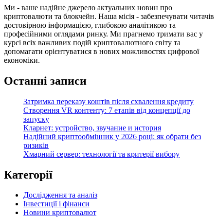
Ми - ваше надійне джерело актуальних новин про
криптовалюти та блокчейн. Наша місія - забезпечувати читачів
достовірною інформацією, глибокою аналітикою та
професійними оглядами ринку. Ми прагнемо тримати вас у
курсі всіх важливих подій криптовалютного світу та
допомагати орієнтуватися в нових можливостях цифрової
економіки.
Останні записи
Затримка переказу коштів після схвалення кредиту
Створення VR контенту: 7 етапів від концепції до
запуску
Кларнет: устройство, звучание и история
Надійний криптообмінник у 2026 році: як обрати без
ризиків
Хмарний сервер: технології та критерії вибору
Категорії
Дослідження та аналіз
Інвестиції і фінанси
Новини криптовалют