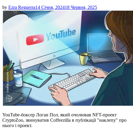
by
Ezra Reguerra
14 Січня, 2024
18 Червня, 2025
YouTube-боксер Логан Пол, який очолював NFT-проект
CryptoZoo, звинуватив Coffeezilla в публікації "наклепу" про
нього і проект.