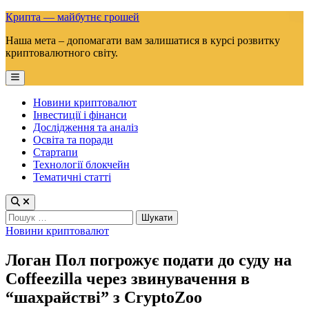
Skip
Крипта — майбутнє грошей
to
Наша мета – допомагати вам залишатися в курсі розвитку
content
криптовалютного світу.
Main
Menu
Новини криптовалют
Інвестиції і фінанси
Дослідження та аналіз
Освіта та поради
Стартапи
Технології блокчейн
Тематичні статті
Пошук:
Posted
Новини криптовалют
in
Логан Пол погрожує подати до суду на
Coffeezilla через звинувачення в
“шахрайстві” з CryptoZoo