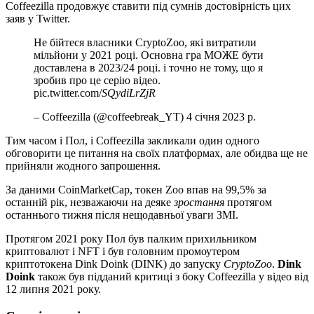
Coffeezilla продовжує ставити під сумнів достовірність цих
заяв у Twitter.
Не бійтеся власники CryptoZoo, які витратили
мільйони у 2021 році. Основна гра МОЖЕ бути
доставлена в 2023/24 році. і точно не тому, що я
зробив про це серію відео.
pic.twitter.com/
SQydiLrZjR
– Coffeezilla (@coffeebreak_YT) 4 січня 2023 р.
Тим часом і Пол, і Coffeezilla закликали один одного
обговорити це питання на своїх платформах, але обидва ще не
прийняли жодного запрошення.
За даними CoinMarketCap, токен Zoo впав на 99,5% за
останній рік, незважаючи на деяке
зростання
протягом
останнього тижня після нещодавньої уваги ЗМІ.
Протягом 2021 року Пол був палким прихильником
криптовалют і NFT і був головним промоутером
криптотокена Dink Doink (DINK) до запуску
CryptoZoo
.
Dink
Doink
також був підданий критиці з боку Coffeezilla у відео від
12 липня 2021 року.