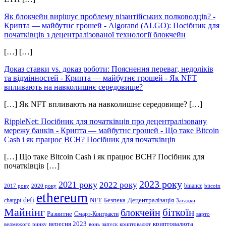
Як блокчейн вирішує проблему візантійських полководців? -
Крипта — майбутнє грошей
-
Algorand (ALGO): Посібник для
початківців з децентралізованої технології блокчейн
[…] […]
Доказ ставки vs. доказ роботи: Пояснення переваг, недоліків
та відмінностей - Крипта — майбутнє грошей
-
Як NFT
впливають на навколишнє середовище?
[…] Як NFT впливають на навколишнє середовище? […]
RippleNet: Посібник для початківців про децентралізовану
мережу банків - Крипта — майбутнє грошей
-
Що таке Bitcoin
Cash і як працює BCH? Посібник для початківців
[…] Що таке Bitcoin Cash і як працює BCH? Посібник для
початківців […]
2023 року
2021 року
2022 року
binance
2017 року
2020 року
bitcoin
ethereum
defi
NFT
Безпека
Децентралізація
chatgpt
Загадки
Майнінг
біткоїн
блокчейн
Развитие
Смарт-Контракти
варто
вересня 2023
криптовалюта
ведмежого ринку
вонь
запуск
криптовалют