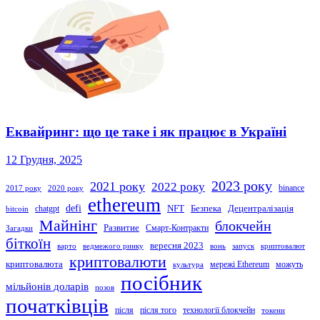
Еквайринг: що це таке і як працює в Україні
12 Грудня, 2025
2023 року
2021 року
2022 року
binance
2017 року
2020 року
ethereum
defi
NFT
Безпека
Децентралізація
chatgpt
bitcoin
Майнінг
блокчейн
Развитие
Смарт-Контракти
Загадки
біткоїн
вересня 2023
варто
ведмежого ринку
вонь
запуск
криптовалют
криптовалюти
криптовалюта
мережі Ethereum
можуть
культура
посібник
мільйонів доларів
позов
початківців
після
після того
технології блокчейн
токени