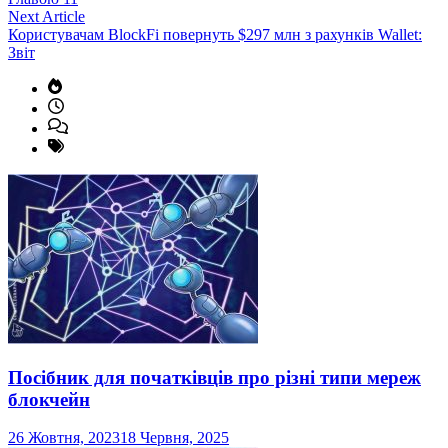
Next
Next Article
article:
Користувачам BlockFi повернуть $297 млн з рахунків Wallet:
Звіт
Посібник для початківців про різні типи мереж
блокчейн
26 Жовтня, 2023
18 Червня, 2025