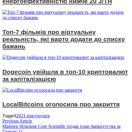
енергоефективністю нижче 20 J/TH
Топ-7 фільмів про віртуальну
реальність, які варто додати до списку
бажань
Dogecoin увійшла в топ-10 криптовалют
за капіталізацією
LocalBitcoins оголосила про закриття
Tagged
2021 року
подать
Навігація
Previous
Previous Article
article:
Майнер біткоїнів Core Scientific подав план банкрутства за
записів
Главою 11