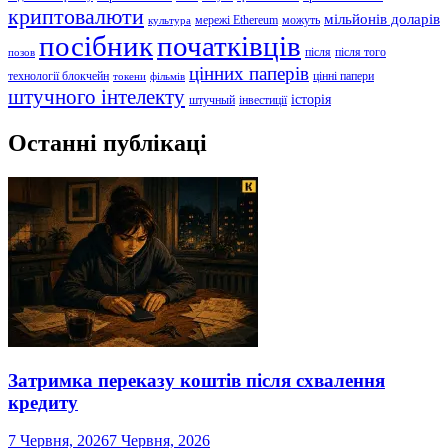
криптовалюти
мільйонів доларів
мережі Ethereum
можуть
культура
посібник
початківців
після
після того
позов
цінних паперів
технології блокчейн
цінні папери
токени
фільмів
штучного інтелекту
історія
штучный
інвестиції
Останні публікаці
Затримка переказу коштів після схвалення
кредиту
7 Червня, 2026
7 Червня, 2026