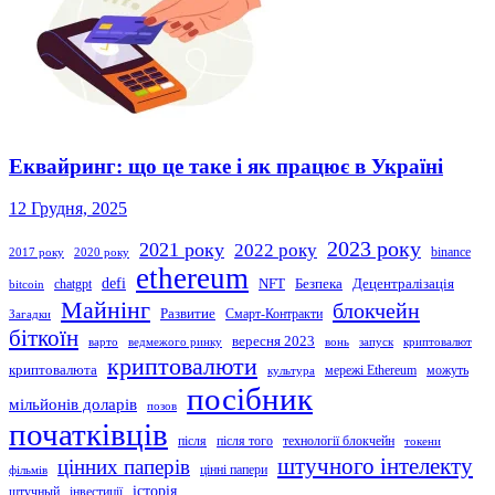
Еквайринг: що це таке і як працює в Україні
12 Грудня, 2025
2023 року
2021 року
2022 року
binance
2017 року
2020 року
ethereum
defi
NFT
Безпека
Децентралізація
chatgpt
bitcoin
Майнінг
блокчейн
Развитие
Смарт-Контракти
Загадки
біткоїн
вересня 2023
варто
ведмежого ринку
вонь
запуск
криптовалют
криптовалюти
криптовалюта
мережі Ethereum
можуть
культура
посібник
мільйонів доларів
позов
початківців
після
після того
технології блокчейн
токени
штучного інтелекту
цінних паперів
цінні папери
фільмів
історія
штучный
інвестиції