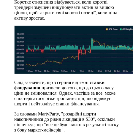
Коротке стиснення відбувається, коли короткі
трейдери змушені викуповувати актив за вищою
ціною, щоб закрити свої короткі позиції, коли ціна
активу зростає.
Слід зазначити, що з серпня від’ємні
ставки
фондування
призвели до того, що до цього часу
ціни не змінювалися. Однак, частіше за все, може
спостерігатися різке зростання цін, що відлякує
шорти і нейтралізує ставки фінансування.
За словами MartyParty, "роздрібні шорти
накопичилися до рівня ліквідації в $30", оскільки
він очікує, що "все це буде змито в результаті тиску
з боку маркет-мейкерів".