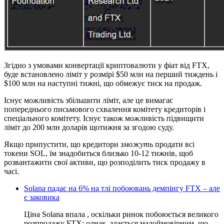
Згідно з умовами конвертації криптовалюти у фіат від FTX,
буде встановлено ліміт у розмірі $50 млн на перший тиждень і
$100 млн на наступні тижні, що обмежує тиск на продаж.
Існує можливість збільшити ліміт, але це вимагає
попереднього письмового схвалення комітету кредиторів і
спеціального комітету. Існує також можливість підвищити
ліміт до 200 млн доларів щотижня за згодою суду.
Якщо припустити, що кредитори
зможуть
продати всі
токени SOL, їм знадобиться близько 10-12 тижнів, щоб
розвантажити свої активи, що розподілить тиск продажу в
часі.
Solana падає на 6% на тлі побоювань демпінгу FTX – але
є заковика
Ціна Solana впала , оскільки ринок побоюється великого
розпродажу FTX; однак, здається малоймовірним, що