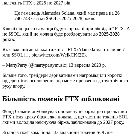
належить FTX з 2025 по 2027 рік.
Це гаманець Alamedas Solana, який має права на 26
740 743 частки $SOL з 2025-2028 років.
Ключі від цього гаманця будуть продані при ліквідації FTX. А
не $SOL, який не можна буде розблокувати до
2025-2028
років
.
Як я вже писав кілька тижнів – FTX/Alameda мають лише 7
млн $SOL і… pic.twitter.com/WeIkCKf2Ek
– MartyParty (@martypartymusic) 13 вересня 2023 р.
Більше того, трейдери деривативами нагромадили короткі
ордери після оголошення, що може призвести до зустрічного
руху вгору.
Більшість
токенів
FTX заблоковані
Фонд Солани опублікував оновлену інформацію про активи
FTX після краху біржі, яка показала, що частина токенів SOL,
якими володіла неіснуюча біржа, заблокована до 2027 року.
Згідно з графіком, понад 33 мільйони токенів SOL ще