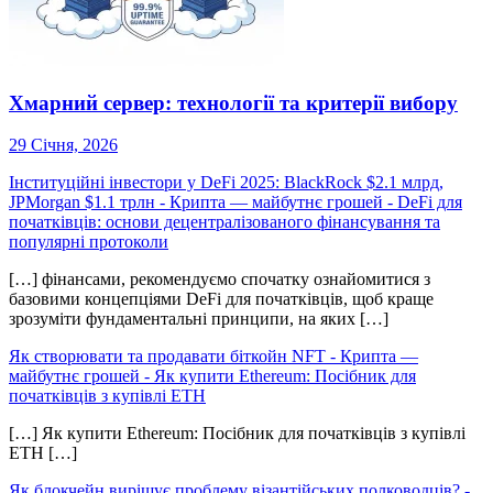
Хмарний сервер: технології та критерії вибору
29 Січня, 2026
Інституційні інвестори у DeFi 2025: BlackRock $2.1 млрд,
JPMorgan $1.1 трлн - Крипта — майбутнє грошей
-
DeFi для
початківців: основи децентралізованого фінансування та
популярні протоколи
[…] фінансами, рекомендуємо спочатку ознайомитися з
базовими концепціями DeFi для початківців, щоб краще
зрозуміти фундаментальні принципи, на яких […]
Як створювати та продавати біткойн NFT - Крипта —
майбутнє грошей
-
Як купити Ethereum: Посібник для
початківців з купівлі ETH
[…] Як купити Ethereum: Посібник для початківців з купівлі
ETH […]
Як блокчейн вирішує проблему візантійських полководців? -