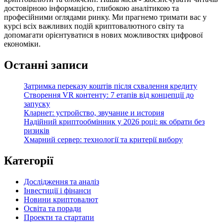
достовірною інформацією, глибокою аналітикою та
професійними оглядами ринку. Ми прагнемо тримати вас у
курсі всіх важливих подій криптовалютного світу та
допомагати орієнтуватися в нових можливостях цифрової
економіки.
Останні записи
Затримка переказу коштів після схвалення кредиту
Створення VR контенту: 7 етапів від концепції до
запуску
Кларнет: устройство, звучание и история
Надійний криптообмінник у 2026 році: як обрати без
ризиків
Хмарний сервер: технології та критерії вибору
Категорії
Дослідження та аналіз
Інвестиції і фінанси
Новини криптовалют
Освіта та поради
Проекти та стартапи