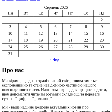
Серпень 2026
Пн
Вт
Ср
Чт
Пт
Сб
Нд
1
2
3
4
5
6
7
8
9
10
11
12
13
14
15
16
17
18
19
20
21
22
23
24
25
26
27
28
29
30
31
« Чер
Про нас
Ми віримо, що децентралізований світ розвиватиметься
експоненційно та стане невід'ємною частиною нашого
повсякденного життя. Наша команда щодня працює над тим,
щоб допомагати читачам розуміти складнощі та переваги
сучасної цифрової революції.
Ми - ваше надійне джерело актуальних новин про
криптовалюти та блокчейн. Наша місія - забезпечувати читачів