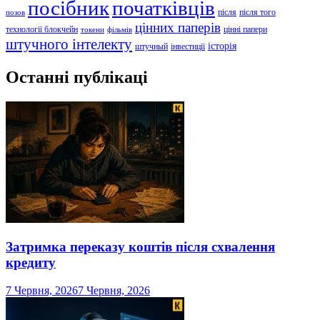
посібник
початківців
після
після того
позов
цінних паперів
технології блокчейн
цінні папери
токени
фільмів
штучного інтелекту
історія
штучный
інвестиції
Останні публікаці
Затримка переказу коштів після схвалення
кредиту
7 Червня, 2026
7 Червня, 2026