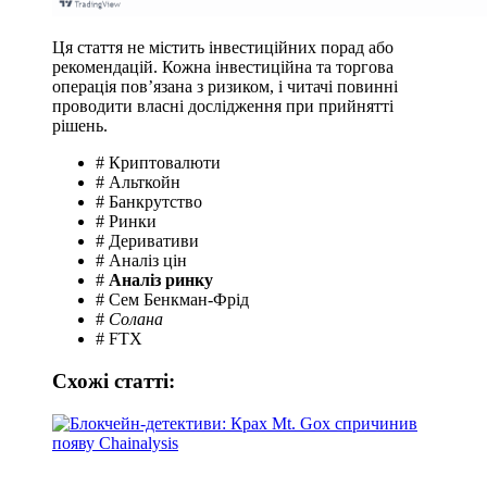
Ця стаття не містить інвестиційних порад або
рекомендацій. Кожна інвестиційна та торгова
операція пов’язана з ризиком, і читачі повинні
проводити власні дослідження при прийнятті
рішень.
# Криптовалюти
# Альткойн
# Банкрутство
# Ринки
# Деривативи
# Аналіз цін
#
Аналіз ринку
# Сем Бенкман-Фрід
#
Солана
# FTX
Схожі статтi: