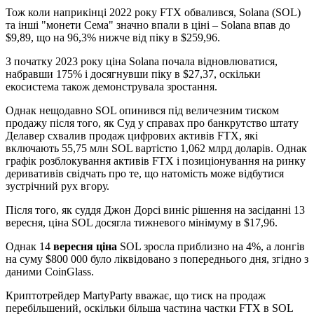
Тож коли наприкінці 2022 року FTX обвалився, Solana (SOL)
та інші "монети Сема" значно впали в ціні – Solana впав до
$9,89, що на 96,3% нижче від піку в $259,96.
З початку 2023 року ціна Solana почала відновлюватися,
набравши 175% і досягнувши піку в $27,37, оскільки
екосистема також демонструвала зростання.
Однак нещодавно SOL опинився під величезним тиском
продажу після того, як Суд у справах про банкрутство штату
Делавер схвалив продаж цифрових активів FTX, які
включають 55,75 млн SOL вартістю 1,062 млрд доларів. Однак
графік розблокування активів FTX і позиціонування на ринку
деривативів свідчать про те, що натомість може відбутися
зустрічний рух вгору.
Після того, як суддя Джон Дорсі виніс рішення на засіданні 13
вересня, ціна SOL досягла тижневого мінімуму в $17,96.
Однак 14
вересня ціна
SOL зросла приблизно на 4%, а лонгів
на суму $800 000 було ліквідовано з попереднього дня, згідно з
даними CoinGlass.
Криптотрейдер MartyParty вважає, що тиск на продаж
перебільшений, оскільки більша частина частки FTX в SOL