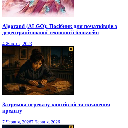
Algorand (ALGO): Посібник для початківців з
децентралізованої технології блокчейн
4 Жовтня, 2023
Затримка переказу коштів після схвалення
кредиту
7 Червня, 2026
7 Червня, 2026