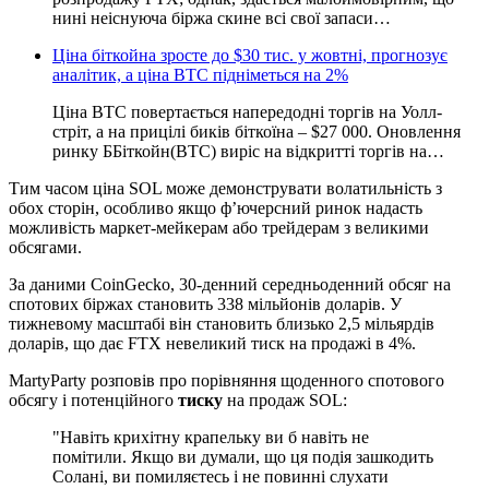
нині неіснуюча біржа скине всі свої запаси…
Ціна біткойна зросте до $30 тис. у жовтні, прогнозує
аналітик, а ціна BTC підніметься на 2%
Ціна BTC повертається напередодні торгів на Уолл-
стріт, а на прицілі биків біткоїна – $27 000. Оновлення
ринку ББіткойн(BTC) виріс на відкритті торгів на…
Тим часом ціна SOL може демонструвати волатильність з
обох сторін, особливо якщо ф’ючерсний ринок надасть
можливість маркет-мейкерам або трейдерам з великими
обсягами.
За даними CoinGecko, 30-денний середньоденний обсяг на
спотових біржах становить 338 мільйонів доларів. У
тижневому масштабі він становить близько 2,5 мільярдів
доларів, що дає FTX невеликий тиск на продажі в 4%.
MartyParty розповів про порівняння щоденного спотового
обсягу і потенційного
тиску
на продаж SOL:
"Навіть крихітну крапельку ви б навіть не
помітили. Якщо ви думали, що ця подія зашкодить
Солані, ви помиляєтесь і не повинні слухати