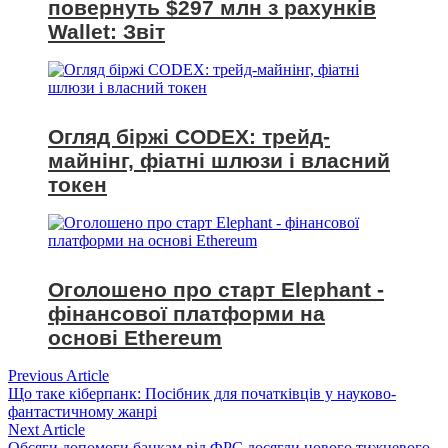
повернуть $297 млн з рахунків
Wallet: Звіт
Огляд біржі CODEX: трейд-
майнінг, фіатні шлюзи і власний
токен
Оголошено про старт Elephant -
фінансової платформи на
основі Ethereum
Навігація
Previous
Previous Article
article:
Що таке кіберпанк: Посібник для початківців у науково-
записів
фантастичному жанрі
Next
Next Article
article:
Обсяги допомоги банкам від ФРС досягли нового тижневого