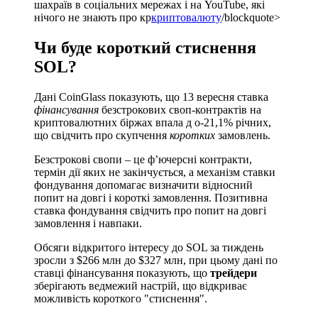
шахраїв в соціальних мережах і на YouTube, які
нічого не знають про кр
криптовалюту
/blockquote>
Чи буде короткий стиснення
SOL?
Дані CoinGlass показують, що 13 вересня ставка
фінансування
безстрокових своп-контрактів на
криптовалютних біржах впала д о-21,1% річних,
що свідчить про скупчення
коротких
замовлень.
Безстрокові свопи – це ф’ючерсні контракти,
термін дії яких не закінчується, а механізм ставки
фондування допомагає визначити відносний
попит на довгі і короткі замовлення. Позитивна
ставка фондування свідчить про попит на довгі
замовлення і навпаки.
Обсяги відкритого інтересу до SOL за тиждень
зросли з $266 млн до $327 млн, при цьому дані по
ставці фінансування показують, що
трейдери
зберігають ведмежий настрій, що відкриває
можливість короткого "стиснення".