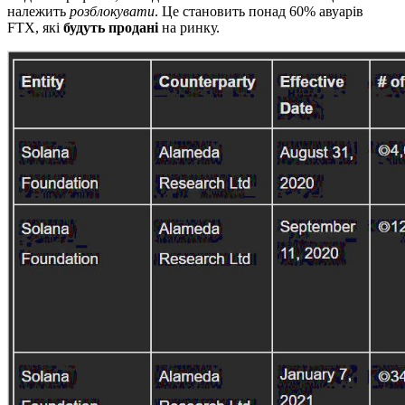
належить
розблокувати
. Це становить понад 60% авуарів
FTX, які
будуть продані
на ринку.