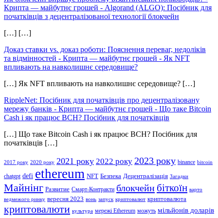
Крипта — майбутнє грошей
-
Algorand (ALGO): Посібник для
початківців з децентралізованої технології блокчейн
[…] […]
Доказ ставки vs. доказ роботи: Пояснення переваг, недоліків
та відмінностей - Крипта — майбутнє грошей
-
Як NFT
впливають на навколишнє середовище?
[…] Як NFT впливають на навколишнє середовище? […]
RippleNet: Посібник для початківців про децентралізовану
мережу банків - Крипта — майбутнє грошей
-
Що таке Bitcoin
Cash і як працює BCH? Посібник для початківців
[…] Що таке Bitcoin Cash і як працює BCH? Посібник для
початківців […]
2023 року
2021 року
2022 року
binance
2017 року
2020 року
bitcoin
ethereum
defi
NFT
Безпека
Децентралізація
chatgpt
Загадки
Майнінг
біткоїн
блокчейн
Развитие
Смарт-Контракти
варто
вересня 2023
криптовалюта
ведмежого ринку
вонь
запуск
криптовалют
криптовалюти
мільйонів доларів
мережі Ethereum
можуть
культура