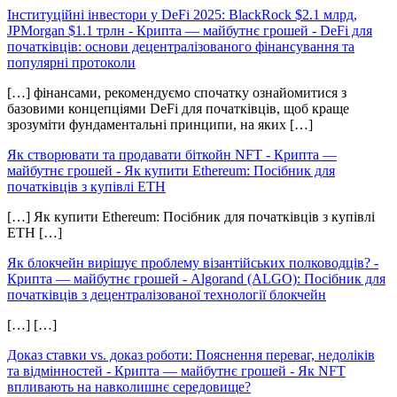
Інституційні інвестори у DeFi 2025: BlackRock $2.1 млрд,
JPMorgan $1.1 трлн - Крипта — майбутнє грошей
-
DeFi для
початківців: основи децентралізованого фінансування та
популярні протоколи
[…] фінансами, рекомендуємо спочатку ознайомитися з
базовими концепціями DeFi для початківців, щоб краще
зрозуміти фундаментальні принципи, на яких […]
Як створювати та продавати біткойн NFT - Крипта —
майбутнє грошей
-
Як купити Ethereum: Посібник для
початківців з купівлі ETH
[…] Як купити Ethereum: Посібник для початківців з купівлі
ETH […]
Як блокчейн вирішує проблему візантійських полководців? -
Крипта — майбутнє грошей
-
Algorand (ALGO): Посібник для
початківців з децентралізованої технології блокчейн
[…] […]
Доказ ставки vs. доказ роботи: Пояснення переваг, недоліків
та відмінностей - Крипта — майбутнє грошей
-
Як NFT
впливають на навколишнє середовище?