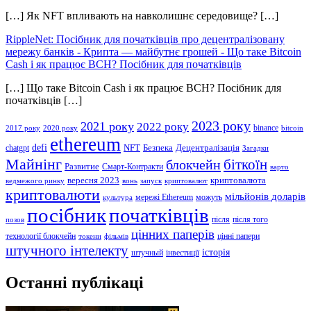
[…] Як NFT впливають на навколишнє середовище? […]
RippleNet: Посібник для початківців про децентралізовану
мережу банків - Крипта — майбутнє грошей
-
Що таке Bitcoin
Cash і як працює BCH? Посібник для початківців
[…] Що таке Bitcoin Cash і як працює BCH? Посібник для
початківців […]
2023 року
2021 року
2022 року
binance
2017 року
2020 року
bitcoin
ethereum
defi
NFT
Безпека
Децентралізація
chatgpt
Загадки
Майнінг
біткоїн
блокчейн
Развитие
Смарт-Контракти
варто
вересня 2023
криптовалюта
ведмежого ринку
вонь
запуск
криптовалют
криптовалюти
мільйонів доларів
мережі Ethereum
можуть
культура
посібник
початківців
після
після того
позов
цінних паперів
технології блокчейн
цінні папери
токени
фільмів
штучного інтелекту
історія
штучный
інвестиції
Останні публікаці