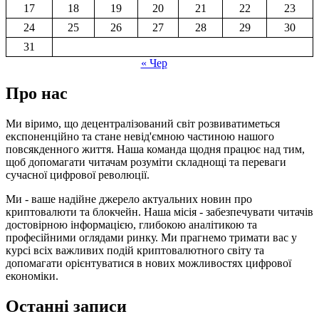
17
18
19
20
21
22
23
24
25
26
27
28
29
30
31
« Чер
Про нас
Ми віримо, що децентралізований світ розвиватиметься
експоненційно та стане невід'ємною частиною нашого
повсякденного життя. Наша команда щодня працює над тим,
щоб допомагати читачам розуміти складнощі та переваги
сучасної цифрової революції.
Ми - ваше надійне джерело актуальних новин про
криптовалюти та блокчейн. Наша місія - забезпечувати читачів
достовірною інформацією, глибокою аналітикою та
професійними оглядами ринку. Ми прагнемо тримати вас у
курсі всіх важливих подій криптовалютного світу та
допомагати орієнтуватися в нових можливостях цифрової
економіки.
Останні записи