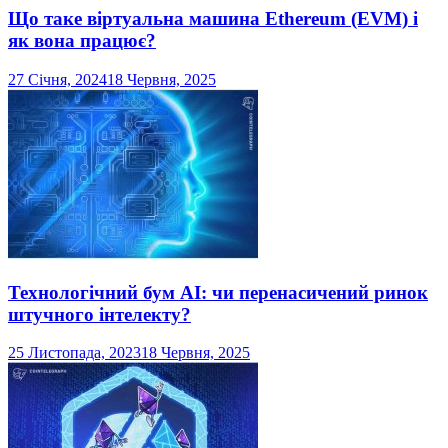
Що таке віртуальна машина Ethereum (EVM) і
як вона працює?
27 Січня, 2024
18 Червня, 2025
Технологічний бум AI: чи перенасичений ринок
штучного інтелекту?
25 Листопада, 2023
18 Червня, 2025