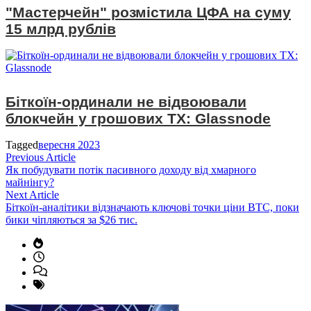
"Мастерчейн" розмістила ЦФА на суму
15 млрд рублів
Біткоїн-ординали не відвоювали
блокчейн у грошових TX: Glassnode
Tagged
вересня 2023
Навігація
Previous
Previous Article
article:
Як побудувати потік пасивного доходу від хмарного
записів
майнінгу?
Next
Next Article
article:
Біткоїн-аналітики відзначають ключові точки ціни BTC, поки
бики чіпляються за $26 тис.