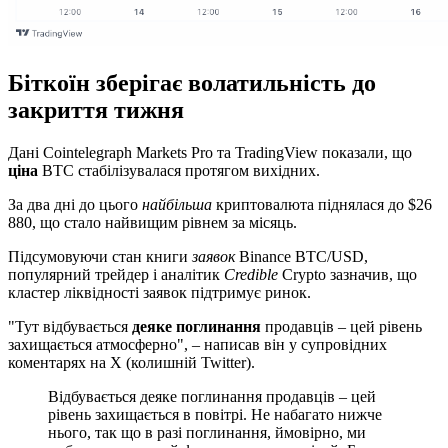
Біткоїн зберігає волатильність до
закриття тижня
Дані Cointelegraph Markets Pro та TradingView показали, що
ціна
BTC стабілізувалася протягом вихідних.
За два дні до цього
найбільша
криптовалюта піднялася до $26
880, що стало найвищим рівнем за місяць.
Підсумовуючи стан книги
заявок
Binance BTC/USD,
популярний трейдер і аналітик
Credible
Crypto зазначив, що
кластер ліквідності заявок підтримує ринок.
"Тут відбувається
деяке поглинання
продавців – цей рівень
захищається атмосферно", – написав він у супровідних
коментарях на X (колишній Twitter).
Відбувається деяке поглинання продавців – цей
рівень захищається в повітрі. Не набагато нижче
нього, так що в разі поглинання, ймовірно, ми