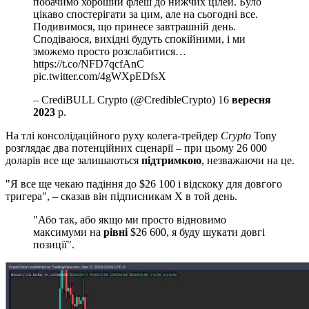
побачимо хороший флеш до нижчих цілей. Було
цікаво спостерігати за цим, але на сьогодні все.
Подивимося, що принесе завтрашній день.
Сподіваюся, вихідні будуть спокійними, і ми
зможемо просто розслабитися…
https://t.co/NFD7qcfAnC
pic.twitter.com/4gWXpEDfsX
– CrediBULL Crypto (@CredibleCrypto) 16
вересня
2023
р.
На тлі консолідаційного руху колега-трейдер
Crypto
Tony
розглядає два потенційних сценарії – при цьому 26 000
доларів все ще залишаються
підтримкою
, незважаючи на це.
"Я все ще чекаю падіння до $26 100 і відскоку для довгого
тригера", – сказав він підписникам X в той день.
"Або так, або якщо ми просто відновимо
максимуми на
рівні
$26 600, я буду шукати довгі
позиції".