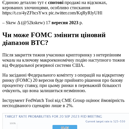
Єдиною деталлю тут є
спотові
продажі на відскоках,
керованих злочинцями, особливо стискання
https://t.co/4yZFhcsYwx pic.twitter.com/KqRyRlyUHl
– Skew Δ (@52kskew) 17
вересня 2023
р.
Чи може FOMC змінити ціновий
діапазон BTC?
Після закриття тижня учасники крипторинку з нетерпінням
чекали
на ключову макроекономічну подію наступного тижня
від Федеральної резервної системи США.
На засіданні Федерального комітету з операцій на відкритому
ринку (FOMC) 20 вересня буде прийнято рішення про базову
процентну ставку, при цьому ринки в переважній більшості
очікують, що вона залишиться незмінною.
Інструмент FedWatch Tool від CME Group оцінює ймовірність
несподіваного сценарію лише в 2%.