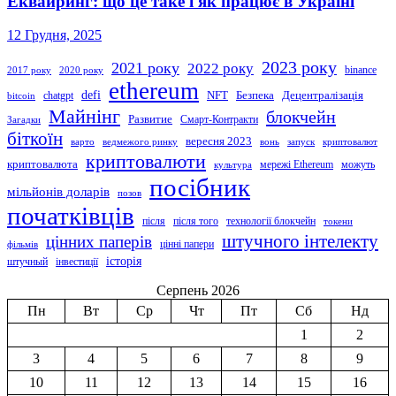
Еквайринг: що це таке і як працює в Україні
12 Грудня, 2025
2023 року
2021 року
2022 року
binance
2017 року
2020 року
ethereum
defi
NFT
Безпека
Децентралізація
chatgpt
bitcoin
Майнінг
блокчейн
Развитие
Смарт-Контракти
Загадки
біткоїн
вересня 2023
варто
ведмежого ринку
вонь
запуск
криптовалют
криптовалюти
криптовалюта
мережі Ethereum
можуть
культура
посібник
мільйонів доларів
позов
початківців
після
після того
технології блокчейн
токени
штучного інтелекту
цінних паперів
цінні папери
фільмів
історія
штучный
інвестиції
Серпень 2026
Пн
Вт
Ср
Чт
Пт
Сб
Нд
1
2
3
4
5
6
7
8
9
10
11
12
13
14
15
16