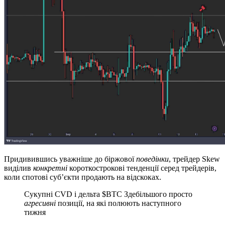
Придивившись уважніше до біржової
поведінки
, трейдер Skew
виділив
конкретні
короткострокові тенденції серед трейдерів,
коли спотові суб’єкти продають на відскоках.
Сукупні CVD і дельта $BTC Здебільшого просто
агресивні
позиції, на які полюють наступного
тижня