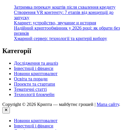
Затримка переказу коштів після схвалення кредиту
Створення VR контенту: 7 етапів від концепції до
запуску
Кларнет: устройство, звучание и история
Надійний криптообмінник у 2026 році: як обрати без
ризиків
Хмарний сервер: технології та критерії вибору
Категорії
Дослідження та аналіз
Інвестиції і фінанси
Новини криптовалют
Освіта та поради
Проекти та стартапи
Тематичні статті
Технології блокчейн
Copyright © 2026 Крипта — майбутнє грошей |
Мапа сайту
.
Close
Новини криптовалют
Інвестиції і фінанси