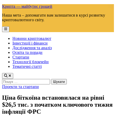
Skip
Крипта — майбутнє грошей
to
Наша мета – допомагати вам залишатися в курсі розвитку
content
криптовалютного світу.
Main
Menu
Новини криптовалют
Інвестиції і фінанси
Дослідження та аналіз
Освіта та поради
Стартапи
Технології блокчейн
Тематичні статті
Пошук:
Posted
Проекти та стартапи
in
Ціна біткоїна встановилася на рівні
$26,5 тис. з початком ключового тижня
інфляції ФРС