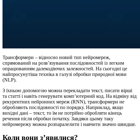
Трансформери – відносно новий тип нейромереж,
спрямований на розв’язування послідовностей із легким
опрацюванням далекодіючих залежностей. На сьогодні це
найпросунутіша техніка в галузі обробки природної мови
(NLP).
З їхньою допомогою можна перекладати текст, писати вірші
та статті і навіть генерувати комп’ютерний код. На відміну від
рекурентних нейронних мереж (RNN), трансформери не
обробляють послідовності по порядку. Наприклад, якщо
вихідні дані – текст, то їм не потрібно обробляти кінець
речення після обробки початку. Завдяки цьому таку
нейромережу можна розпаралелити і навчити значно швидше.
Коли вони з’явилися?