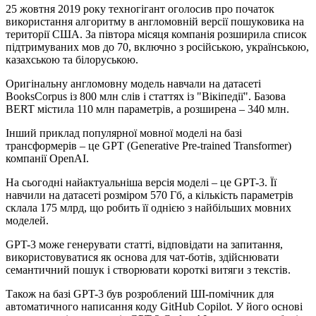
25 жовтня 2019 року техногігант оголосив про початок
використання алгоритму в англомовній версії пошуковика на
території США. За півтора місяця компанія розширила список
підтримуваних мов до 70, включно з російською, українською,
казахською та білоруською.
Оригінальну англомовну модель навчали на датасеті
BooksCorpus із 800 млн слів і статтях із "Вікіпедії". Базова
BERT містила 110 млн параметрів, а розширена – 340 млн.
Інший приклад популярної мовної моделі на базі
трансформерів – це GPT (Generative Pre-trained Transformer)
компанії OpenAI.
На сьогодні найактуальніша версія моделі – це GPT-3. Її
навчили на датасеті розміром 570 Гб, а кількість параметрів
склала 175 млрд, що робить її однією з найбільших мовних
моделей.
GPT-3 може генерувати статті, відповідати на запитання,
використовуватися як основа для чат-ботів, здійснювати
семантичний пошук і створювати короткі витяги з текстів.
Також на базі GPT-3 був розроблений ШІ-помічник для
автоматичного написання коду GitHub Copilot. У його основі