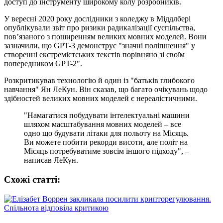
доступ до інструменту широкому колу розробників.
У вересні 2020 року дослідники з коледжу в Міддлбері
опублікували звіт про ризики радикалізації суспільства,
пов’язаного з поширенням великих мовних моделей. Вони
зазначили, що GPT-3 демонструє "значні поліпшення" у
створенні екстремістських текстів порівняно зі своїм
попередником GPT-2".
Розкритикував технологію й один із "батьків глибокого
навчання" Ян ЛеКун. Він сказав, що багато очікувань щодо
здібностей великих мовних моделей є нереалістичними.
"Намагатися побудувати інтелектуальні машини
шляхом масштабування мовних моделей – все
одно що будувати літаки для польоту на Місяць.
Ви можете побити рекорди висоти, але політ на
Місяць потребуватиме зовсім іншого підходу", –
написав ЛеКун.
Схожі статтi: