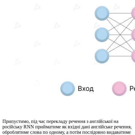
Припустимо, під час перекладу речення з англійської на
російську RNN прийматиме як вхідні дані англійське речення,
оброблятиме слова по одному, а потім послідовно видаватиме