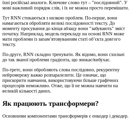
їхні російські аналоги. Ключове слово тут – "послідовний". У
мові важливий порядок слів, і їх не можна просто перемішати.
Тут RNN стикаються з низкою проблем. По-перше, вони
намагаються обробляти великі послідовності тексту. До
моменту просування до кінця абзацу вони "забувають" зміст
початку. Наприклад, модель перекладу на основі RNN може
мати проблеми із запам’ятовуванням статі об’єкта довгого
тексту.
По-друге, RNN складно тренувати. Як відомо, вони схильні
до так званої проблеми градієнта, що зникає/вибухає.
По-третє, вони обробляють слова послідовно, рекурентну
нейромережу важко розпаралелити. Це означає, що
прискорити навчання, використовуючи більше графічних
процесорів неможливо. Отже, що її не можна навчити на
великій кількості даних.
Як працюють трансформери?
Основними компонентами трансформерів є енкодер і декодер.