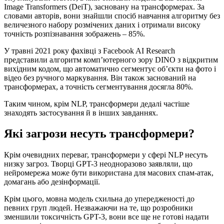
Image Transformers (DeiT), засновану на трансформерах. За
словами авторів, вони знайшли спосіб навчання алгоритму без
величезного набору розмічених даних і отримали високу
точність розпізнавання зображень – 85%.
У травні 2021 року фахівці з Facebook AI Research
представили алгоритм комп’ютерного зору DINO з відкритим
вихідним кодом, що автоматично сегментує об’єкти на фото і
відео без ручного маркування. Він також заснований на
трансформерах, а точність сегментування досягла 80%.
Таким чином, крім NLP, трансформери дедалі частіше
знаходять застосування й в інших завданнях.
Які загрози несуть трансформери?
Крім очевидних переваг, трансформери у сфері NLP несуть
низку загроз. Творці GPT-3 неодноразово заявляли, що
нейромережа може бути використана для масових спам-атак,
домагань або дезінформації.
Крім цього, мовна модель схильна до упередженості до
певних груп людей. Незважаючи на те, що розробники
зменшили токсичність GPT-3, вони все ще не готові надати