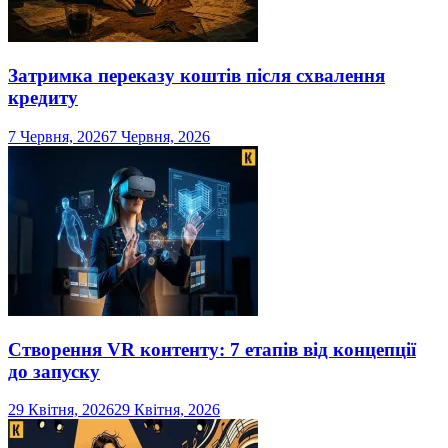
Затримка переказу коштів після схвалення
кредиту
7 Червня, 2026
7 Червня, 2026
Створення VR контенту: 7 етапів від концепції
до запуску
29 Квітня, 2026
29 Квітня, 2026