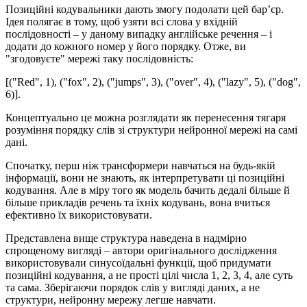
Позиційні кодувальники дають змогу подолати цей бар’єр.
Ідея полягає в тому, щоб узяти всі слова у вхідній
послідовності – у даному випадку англійське речення – і
додати до кожного номер у його порядку. Отже, ви
"згодовуєте" мережі таку послідовність:
[("Red", 1), ("fox", 2), ("jumps", 3), ("over", 4), ("lazy", 5), ("dog",
6)].
Концептуально це можна розглядати як перенесення тягаря
розуміння порядку слів зі структури нейронної мережі на самі
дані.
Спочатку, перш ніж трансформери навчаться на будь-якій
інформації, вони не знають, як інтерпретувати ці позиційні
кодування. Але в міру того як модель бачить дедалі більше й
більше прикладів речень та їхніх кодувань, вона вчиться
ефективно їх використовувати.
Представлена вище структура наведена в надмірно
спрощеному вигляді – автори оригінального дослідження
використовували синусоїдальні функції, щоб придумати
позиційні кодування, а не прості цілі числа 1, 2, 3, 4, але суть
та сама. Зберігаючи порядок слів у вигляді даних, а не
структури, нейронну мережу легше навчати.