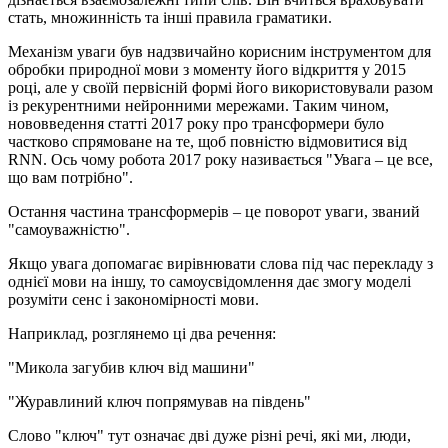
стать, множинність та інші правила граматики.
Механізм уваги був надзвичайно корисним інструментом для
обробки природної мови з моменту його відкриття у 2015
році, але у своїй первісній формі його використовували разом
із рекурентними нейронними мережами. Таким чином,
нововведення статті 2017 року про трансформери було
частково спрямоване на те, щоб повністю відмовитися від
RNN. Ось чому робота 2017 року називається "Увага – це все,
що вам потрібно".
Остання частина трансформерів – це поворот уваги, званий
"самоуважністю".
Якщо увага допомагає вирівнювати слова під час перекладу з
однієї мови на іншу, то самоусвідомлення дає змогу моделі
розуміти сенс і закономірності мови.
Наприклад, розглянемо ці два речення:
"Микола загубив ключ від машини"
"Журавлиний ключ попрямував на південь"
Слово "ключ" тут означає дві дуже різні речі, які ми, люди,