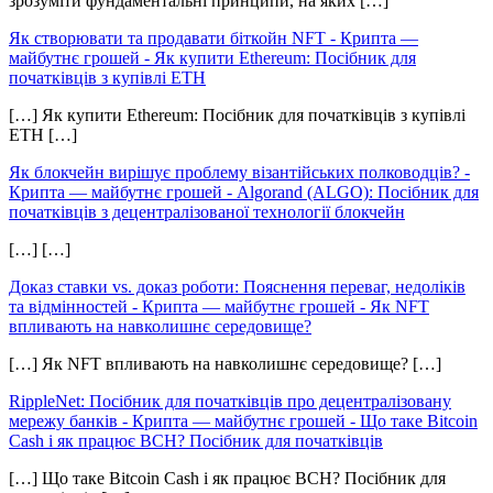
зрозуміти фундаментальні принципи, на яких […]
Як створювати та продавати біткойн NFT - Крипта —
майбутнє грошей
-
Як купити Ethereum: Посібник для
початківців з купівлі ETH
[…] Як купити Ethereum: Посібник для початківців з купівлі
ETH […]
Як блокчейн вирішує проблему візантійських полководців? -
Крипта — майбутнє грошей
-
Algorand (ALGO): Посібник для
початківців з децентралізованої технології блокчейн
[…] […]
Доказ ставки vs. доказ роботи: Пояснення переваг, недоліків
та відмінностей - Крипта — майбутнє грошей
-
Як NFT
впливають на навколишнє середовище?
[…] Як NFT впливають на навколишнє середовище? […]
RippleNet: Посібник для початківців про децентралізовану
мережу банків - Крипта — майбутнє грошей
-
Що таке Bitcoin
Cash і як працює BCH? Посібник для початківців
[…] Що таке Bitcoin Cash і як працює BCH? Посібник для