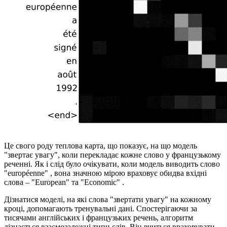
Це свого роду теплова карта, що показує, на що модель
"звертає увагу", коли перекладає кожне слово у французькому
реченні. Як і слід було очікувати, коли модель виводить слово
"européenne" , вона значною мірою враховує обидва вхідні
слова – "European" та "Economic" .
Дізнатися моделі, на які слова "звертати увагу" на кожному
кроці, допомагають тренувальні дані. Спостерігаючи за
тисячами англійських і французьких речень, алгоритм
дізнається взаємозалежні типи слів. Він вчиться враховувати