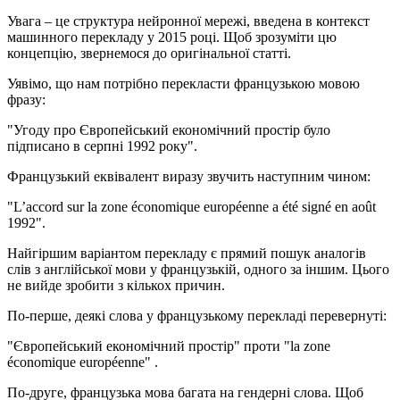
Увага – це структура нейронної мережі, введена в контекст
машинного перекладу у 2015 році. Щоб зрозуміти цю
концепцію, звернемося до оригінальної статті.
Уявімо, що нам потрібно перекласти французькою мовою
фразу:
"Угоду про Європейський економічний простір було
підписано в серпні 1992 року".
Французький еквівалент виразу звучить наступним чином:
"L’accord sur la zone économique européenne a été signé en août
1992".
Найгіршим варіантом перекладу є прямий пошук аналогів
слів з англійської мови у французькій, одного за іншим. Цього
не вийде зробити з кількох причин.
По-перше, деякі слова у французькому перекладі перевернуті:
"Європейський економічний простір" проти "la zone
économique européenne" .
По-друге, французька мова багата на гендерні слова. Щоб