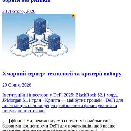
23 Лютого, 2026
Хмарний сервер: технології та критерії вибору
29 Січня, 2026
Інституційні інвестори у DeFi 2025: BlackRock $2.1 млрд,
JPMorgan $1.1 трлн - Крипта — майбутнє грошей
-
DeFi для
початківців: основи децентралізованого фінансування та
популярні протоколи
[…] фінансами, рекомендуємо спочатку ознайомитися з
базовими концепціями DeFi для початківців, щоб краще