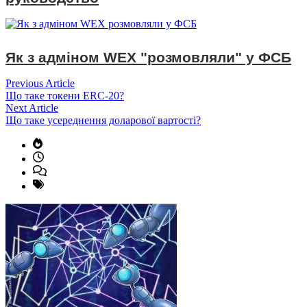
Як з адміном WEX "розмовляли" у ФСБ
Навігація
Previous
Previous Article
article:
Що таке токени ERC-20?
записів
Next
Next Article
article:
Що таке усереднення доларової вартості?