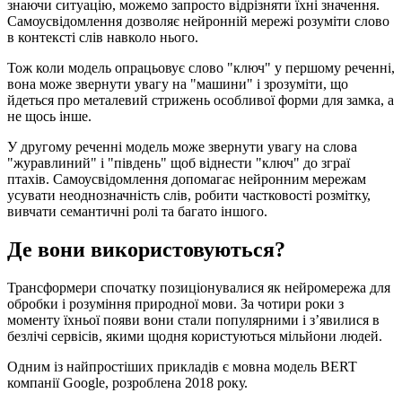
знаючи ситуацію, можемо запросто відрізняти їхні значення.
Самоусвідомлення дозволяє нейронній мережі розуміти слово
в контексті слів навколо нього.
Тож коли модель опрацьовує слово "ключ" у першому реченні,
вона може звернути увагу на "машини" і зрозуміти, що
йдеться про металевий стрижень особливої форми для замка, а
не щось інше.
У другому реченні модель може звернути увагу на слова
"журавлиний" і "південь" щоб віднести "ключ" до зграї
птахів. Самоусвідомлення допомагає нейронним мережам
усувати неоднозначність слів, робити частковості розмітку,
вивчати семантичні ролі та багато іншого.
Де вони використовуються?
Трансформери спочатку позиціонувалися як нейромережа для
обробки і розуміння природної мови. За чотири роки з
моменту їхньої появи вони стали популярними і з’явилися в
безлічі сервісів, якими щодня користуються мільйони людей.
Одним із найпростіших прикладів є мовна модель BERT
компанії Google, розроблена 2018 року.