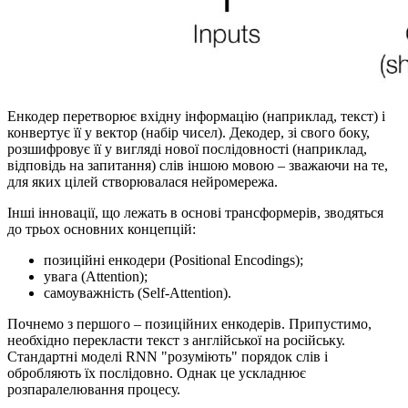
Енкодер перетворює вхідну інформацію (наприклад, текст) і
конвертує її у вектор (набір чисел). Декодер, зі свого боку,
розшифровує її у вигляді нової послідовності (наприклад,
відповідь на запитання) слів іншою мовою – зважаючи на те,
для яких цілей створювалася нейромережа.
Інші інновації, що лежать в основі трансформерів, зводяться
до трьох основних концепцій:
позиційні енкодери (Positional Encodings);
увага (Attention);
самоуважність (Self-Attention).
Почнемо з першого – позиційних енкодерів. Припустимо,
необхідно перекласти текст з англійської на російську.
Стандартні моделі RNN "розуміють" порядок слів і
обробляють їх послідовно. Однак це ускладнює
розпаралелювання процесу.