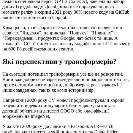
лежить спеціальна версія GPT-3 Codex AI, навчена на наборі
даних із рядків коду. Дослідники вже порахували, що з
моменту релізу в серпні 2021 року 30% нового коду на GitHub
написано за допомогою Copilot.
Крім цього, трансформи все частіше стали застосовувати в
сервісах "Яндекса", наприклад, "Пошуку", "Новинах" і
"Перекладачеві", продуктах Google, чат-ботах та інше. А
компанія "Сбер" випустила власну модифікацію GPT, навчену
на 600 Гб російськомовних текстів.
Які перспективи у трансформерів?
На сьогодні потенціал трансформерів усе ще не розкритий.
Вони вже добре себе зарекомендували в опрацюванні текстів,
проте останнім часом цей вид нейромереж розглядають і в
інших завданнях, таких як комп’ютерний зір.
Наприкінці 2020 року CV-моделі продемонстрували хороші
результати в деяких популярних бенчмарках, на кшталт
детекції об’єктів на датасеті COGO або класифікації
зображень на ImageNet.
У жовтні 2020 року дослідники з Facebook AI Research
опублікували статтю, в якій описали модель Data-efficient