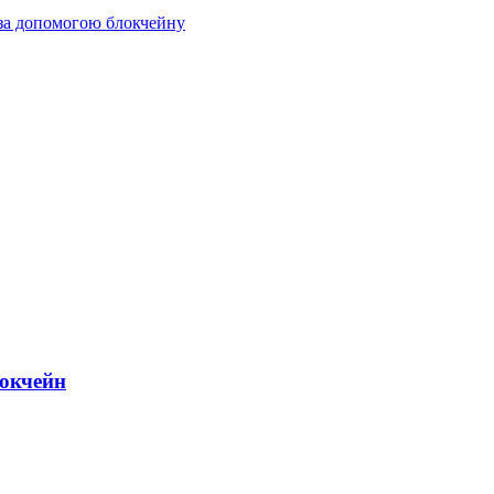
 за допомогою блокчейну
локчейн