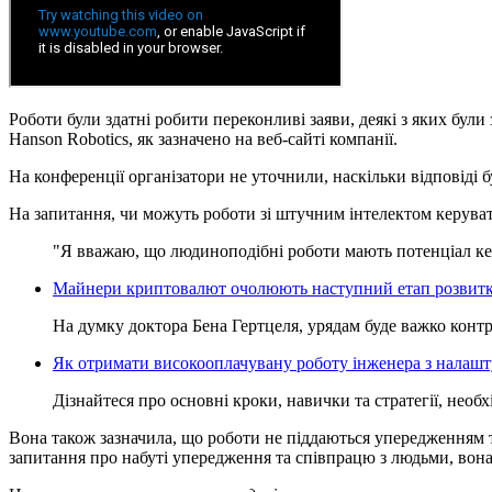
Роботи були здатні робити переконливі заяви, деякі з яких бул
Hanson Robotics, як зазначено на веб-сайті компанії.
На конференції організатори не уточнили, наскільки відповіді 
На запитання, чи можуть роботи зі штучним інтелектом керуват
"Я вважаю, що людиноподібні роботи мають потенціал керу
Майнери криптовалют очолюють наступний етап розвитк
На думку доктора Бена Гертцеля, урядам буде важко конт
Як отримати високооплачувану роботу інженера з налаш
Дізнайтеся про основні кроки, навички та стратегії, не
Вона також зазначила, що роботи не піддаються упередженням 
запитання про набуті упередження та співпрацю з людьми, вона