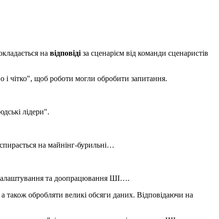
покладається на
відповіді
за сценарієм від команди сценаристів
о і чітко", щоб роботи могли обробити запитання.
дські лідери".
 спирається на майнінг-бурильні…
рі налаштування та доопрацювання ШІ….
, а також обробляти великі обсяги даних. Відповідаючи на