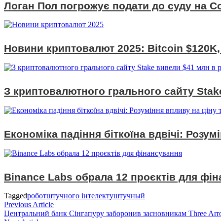
Логан Пол погрожує подати до суду на Co
Новини криптовалют 2025: Bitcoin $120K
З криптовалютного грального сайту Stak
Економіка падіння біткоїна вдвічі: Розум
Binance Labs обрала 12 проєктів для фі
Tagged
робот
штучного інтелекту
штучный
Навігація
Previous
Previous Article
article:
Центральний банк Сінгапуру заборонив засновникам Three Arro
записів