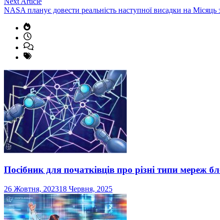
Next
Next Article
article:
NASA планує довести реальність наступної висадки на Місяць
Посібник для початківців про різні типи мереж б
26 Жовтня, 2023
18 Червня, 2025