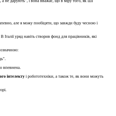
а не дарують", і вона вважає, що в міру того, як ШІ
напевно, але я можу пообіцяти, що завжди буду чесною і
 Італії уряд навіть створив фонд для працівників, які
нозначною:
ць".
о впевнена.
го інтелекту
і робототехніки, а також те, як вони можуть
орі.