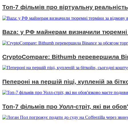
Топ-7 фільмів про віртуальну реальність
Baza: у РФ майнерам визначили тюремні 
CryptoCompare: Bithumb перевершила Bin
Пепероні на першій піці, купленій за біт
Топ-7 фільмів про Уолл-стріт, які ви обо