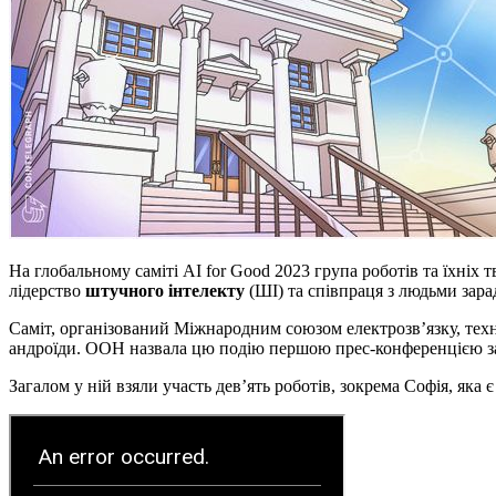
На глобальному саміті AI for Good 2023 група роботів та їхніх
лідерство
штучного інтелекту
(ШІ) та співпраця з людьми зар
Саміт, організований Міжнародним союзом електрозв’язку, техні
андроїди. ООН назвала цю подію першою прес-конференцією за
Загалом у ній взяли участь дев’ять роботів, зокрема Софія, я