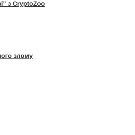
і" з CryptoZoo
ного злому