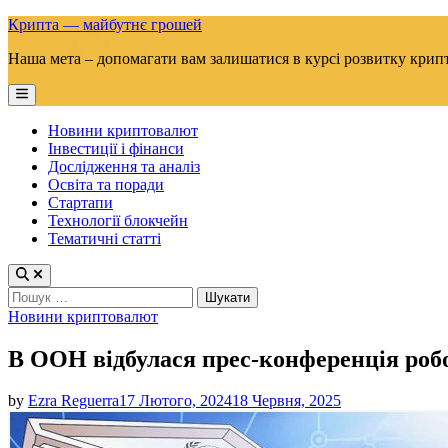
Skip
Крипта — майбутнє грошей
to
Наша мета – допомагати вам залишатися в курсі розвитку крип
content
Main
Menu
Новини криптовалют
Інвестиції і фінанси
Дослідження та аналіз
Освіта та поради
Стартапи
Технології блокчейн
Тематичні статті
Пошук:
Posted
Новини криптовалют
in
В ООН відбулася прес-конференція робо
by
Ezra Reguerra
17 Лютого, 2024
18 Червня, 2025