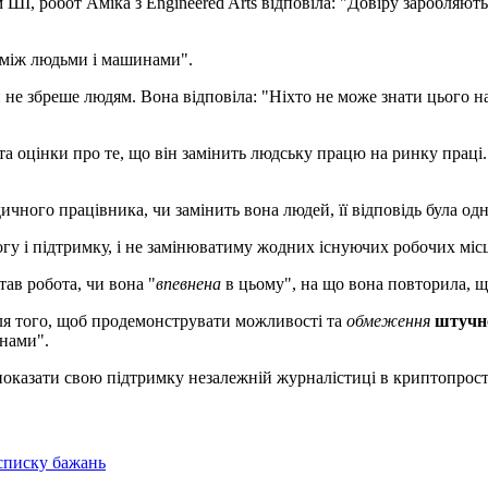
І, робот Аміка з Engineered Arts відповіла: "Довіру заробляють, 
і між людьми і машинами".
ли не збреше людям. Вона відповіла: "Ніхто не може знати цього 
а оцінки про те, що він замінить людську працю на ринку праці. В
ичного працівника, чи замінить вона людей, її відповідь була од
гу і підтримку, і не замінюватиму жодних існуючих робочих міс
тав робота, чи вона "
впевнена
в цьому", на що вона повторила, щ
для того, щоб продемонструвати можливості та
обмеження
штучно
нами".
і показати свою підтримку незалежній журналістиці в криптопрост