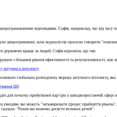
и запрограмованими відповідями. Софія, наприклад, час від часу 
були запрограмовані, хоча журналістів просили говорити "повільн
и державою краще за людей, Софія відповіла, що так:
вати з більшим рівнем ефективності та результативності, ніж лю
у штучного інтелекту
ролювати глобально розподілену мережу штучного інтелекту, яка
тування ШІ
обхідні для початку прибуткової кар’єри у швидкозростаючій сфе
та емоціям, які можуть "затьмарювати процес прийняття
рішень
"
 сказала: "Разом ми можемо досягти великих речей".