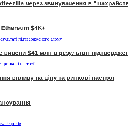
ffeezilla через звинувачення в "шахрайств
, Ethereum $4K+
e вивели $41 млн в результаті підтвердже
іння впливу на ціну та ринкові настрої
нансування
ws 9 років