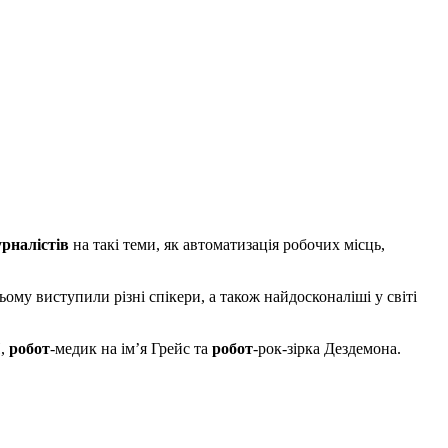
рналістів
на такі теми, як автоматизація робочих місць,
ому виступили різні спікери, а також найдосконаліші у світі
Н,
робот
-медик на ім’я Грейс та
робот
-рок-зірка Дездемона.