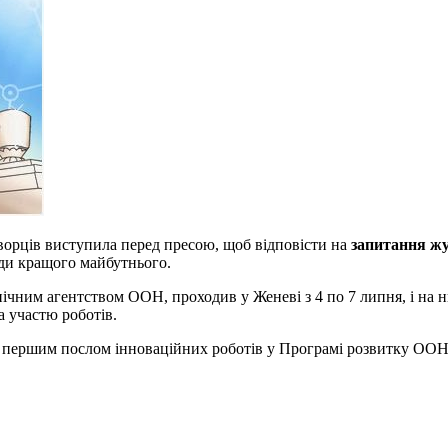
 творців виступила перед пресою, щоб відповісти на
запитання жу
ади кращого майбутнього.
чним агентством ООН, проходив у Женеві з 4 по 7 липня, і на нь
 участю роботів.
ка є першим послом інноваційних роботів у Програмі розвитку ОО