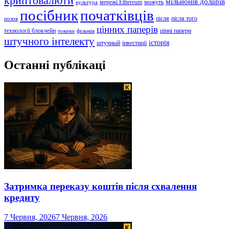
криптовалюти
мільйонів доларів
мережі Ethereum
можуть
культура
посібник
початківців
після
після того
позов
цінних паперів
технології блокчейн
цінні папери
токени
фільмів
штучного інтелекту
історія
штучный
інвестиції
Останні публікаці
Затримка переказу коштів після схвалення
кредиту
7 Червня, 2026
7 Червня, 2026