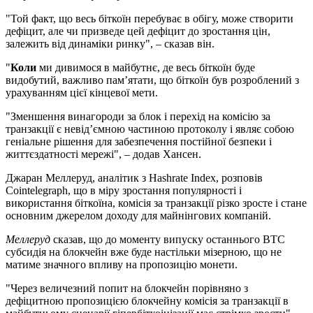
"Той факт, що весь біткоїн перебуває в обігу, може створити
дефіцит, але чи призведе цей дефіцит до зростання цін,
залежить від динаміки ринку", – сказав він.
"
Коли
ми дивимося в майбутнє, де весь біткоїн буде
видобутий, важливо пам’ятати, що біткоїн був розроблений з
урахуванням цієї кінцевої мети.
"Зменшення винагороди за блок і перехід на комісію за
транзакції є невід’ємною частиною протоколу і являє собою
геніальне рішення для забезпечення постійної безпеки і
життєздатності мережі", – додав Хансен.
Джаран Меллеруд, аналітик з Hashrate Index, розповів
Cointelegraph, що в міру зростання популярності і
використання біткоїна, комісія за транзакції різко зросте і стане
основним джерелом доходу для майнінгових компаній.
Меллеруд
сказав, що до моменту випуску останнього BTC
субсидія на блокчейн вже буде настільки мізерною, що не
матиме значного впливу на пропозицію монети.
"Через величезний попит на блокчейн порівняно з
дефіцитною пропозицією блокчейну комісія за транзакції в