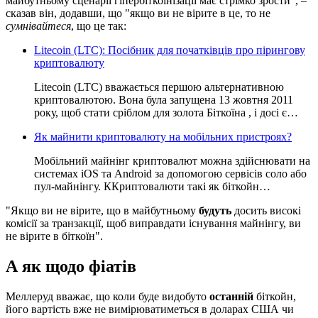
майбутньому сценарії гіпербіткоінізації має стрімко зрости", –
сказав він, додавши, що "якщо ви не вірите в це, то не
сумнівайтеся
, що це так:
Litecoin (LTC): Посібник для початківців про пірингову
криптовалюту
Litecoin (LTC) вважається першою альтернативною
криптовалютою. Вона була запущена 13 жовтня 2011
року, щоб стати сріблом для золота Біткоїна , і досі є…
Як майнити криптовалюту на мобільних пристроях?
Мобільний майнінг криптовалют можна здійснювати на
системах iOS та Android за допомогою сервісів соло або
пул-майнінгу. ККриптовалюти такі як біткойн…
"Якщо ви не вірите, що в майбутньому
будуть
досить високі
комісії за транзакції, щоб виправдати існування майнінгу, ви
не вірите в біткоїн".
А як щодо фіатів
Меллеруд вважає, що коли буде видобуто
останній
біткойн,
його вартість вже не вимірюватиметься в доларах США чи