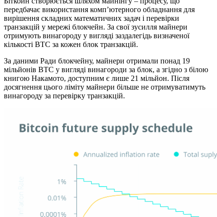
Біткойн створюється шляхом майнінгу – процесу, що
передбачає використання комп’ютерного обладнання для
вирішення складних математичних задач і перевірки
транзакцій у мережі блокчейн. За свої зусилля майнери
отримують винагороду у вигляді заздалегідь визначеної
кількості BTC за кожен блок транзакцій.
За даними Ради блокчейну, майнери отримали понад 19
мільйонів BTC у вигляді винагороди за блок, а згідно з білою
книгою Накамото, доступним є лише 21 мільйон. Після
досягнення цього ліміту майнери більше не отримуватимуть
винагороду за перевірку транзакцій.