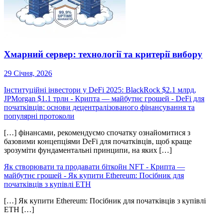
Хмарний сервер: технології та критерії вибору
29 Січня, 2026
Інституційні інвестори у DeFi 2025: BlackRock $2.1 млрд,
JPMorgan $1.1 трлн - Крипта — майбутнє грошей
-
DeFi для
початківців: основи децентралізованого фінансування та
популярні протоколи
[…] фінансами, рекомендуємо спочатку ознайомитися з
базовими концепціями DeFi для початківців, щоб краще
зрозуміти фундаментальні принципи, на яких […]
Як створювати та продавати біткойн NFT - Крипта —
майбутнє грошей
-
Як купити Ethereum: Посібник для
початківців з купівлі ETH
[…] Як купити Ethereum: Посібник для початківців з купівлі
ETH […]