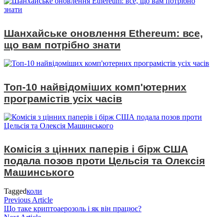
Шанхайське оновлення Ethereum: все,
що вам потрібно знати
Топ-10 найвідоміших комп'ютерних
програмістів усіх часів
Комісія з цінних паперів і бірж США
подала позов проти Цельсія та Олексія
Машинського
Tagged
коли
Навігація
Previous
Previous Article
article:
Що таке криптоаерозоль і як він працює?
записів
Next