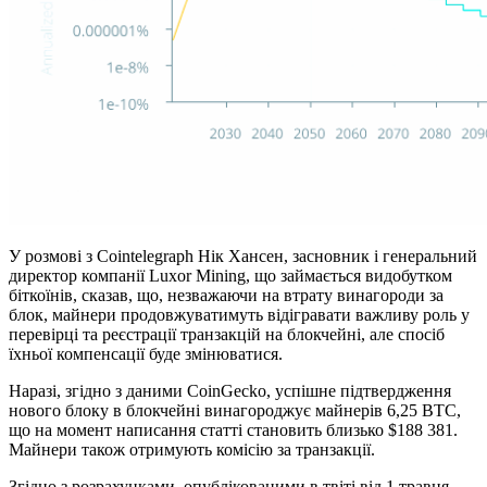
У розмові з Cointelegraph Нік Хансен, засновник і генеральний
директор компанії Luxor Mining, що займається видобутком
біткоїнів, сказав, що, незважаючи на втрату винагороди за
блок, майнери продовжуватимуть відігравати важливу роль у
перевірці та реєстрації транзакцій на блокчейні, але спосіб
їхньої компенсації буде змінюватися.
Наразі, згідно з даними CoinGecko, успішне підтвердження
нового блоку в блокчейні винагороджує майнерів 6,25 BTC,
що на момент написання статті становить близько $188 381.
Майнери також отримують комісію за транзакції.
Згідно з розрахунками, опублікованими в твіті від 1 травня