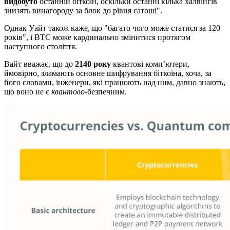
видобуто
останній біткоїн, оскільки останні кілька халвінгів
знизять винагороду за блок до рівня сатоші".
Однак Уайт також каже, що "багато чого може статися за 120
років", і BTC може кардинально змінитися протягом
наступного століття.
Вайт вважає, що до
2140 року
квантові комп’ютери,
ймовірно, зламають основне шифрування біткоїна, хоча, за
його словами, інженери, які працюють над ним, давно знають,
що воно не є
квантово
-безпечним.