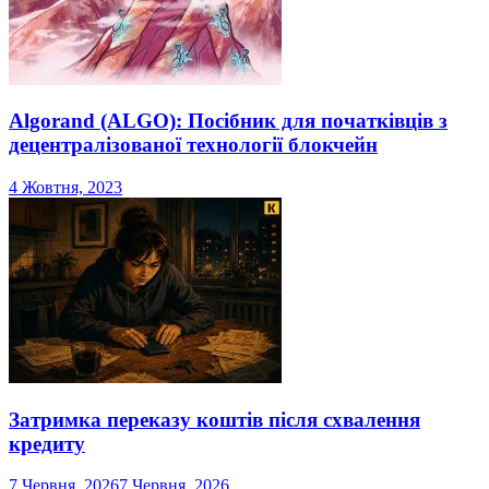
Algorand (ALGO): Посібник для початківців з
децентралізованої технології блокчейн
4 Жовтня, 2023
Затримка переказу коштів після схвалення
кредиту
7 Червня, 2026
7 Червня, 2026