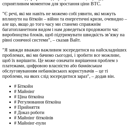
сприятливим моментом для зростання ціни BTC.
"Є речі, які ми навіть не можемо собі уявити, які можуть
вплинути на біткоїн – війни та енергетичні кризи, очевидно –
але що, якщо до того часу ми станемо справжнім
багатопланетним видом і нам доведеться продовжити час
виробництва блоків, щоб підтримувати швидкість зв’язку на
рівні сонячної системи", – сказав Вайт.
"Я завжди вважаю важливим зосередитися на найскладніших
проблемах, які ми бачимо сьогодні, і зробити все можливе,
щоб їх вирішити. Це може означати вирішення проблем з
платежами, цифровою власністю або
банківським
обслуговуванням небанківських користувачів – це ті
проблеми, на яких слід зосередитися зараз", – додав він.
# Біткойн
# Майнінг
# Ціна біткоїна
# Регулювання біткоїна
# Прийняття
# Доказ роботи
# Майнінг біткоїнів
# Майнінг-пули