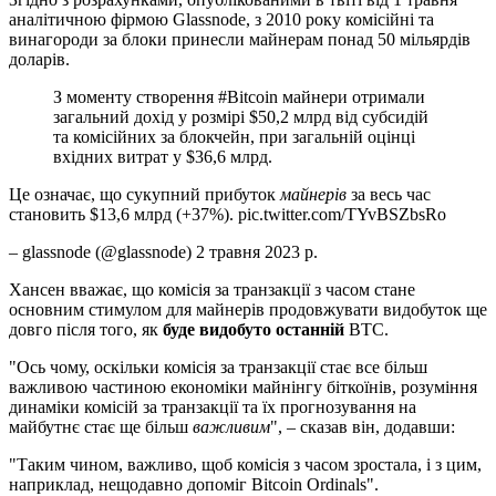
аналітичною фірмою Glassnode, з 2010 року комісійні та
винагороди за блоки принесли майнерам понад 50 мільярдів
доларів.
З моменту створення #Bitcoin майнери отримали
загальний дохід у розмірі $50,2 млрд від субсидій
та комісійних за блокчейн, при загальній оцінці
вхідних витрат у $36,6 млрд.
Це означає, що сукупний прибуток
майнерів
за весь час
становить $13,6 млрд (+37%). pic.twitter.com/TYvBSZbsRo
– glassnode (@glassnode) 2 травня 2023 р.
Хансен вважає, що комісія за транзакції з часом стане
основним стимулом для майнерів продовжувати видобуток ще
довго після того, як
буде видобуто останній
BTC.
"Ось чому, оскільки комісія за транзакції стає все більш
важливою частиною економіки майнінгу біткоїнів, розуміння
динаміки комісій за транзакції та їх прогнозування на
майбутнє стає ще більш
важливим
", – сказав він, додавши:
"Таким чином, важливо, щоб комісія з часом зростала, і з цим,
наприклад, нещодавно допоміг Bitcoin Ordinals".