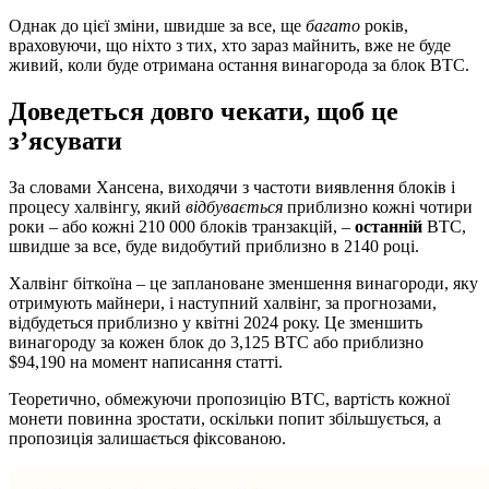
Однак до цієї зміни, швидше за все, ще
багато
років,
враховуючи, що ніхто з тих, хто зараз майнить, вже не буде
живий, коли буде отримана остання винагорода за блок BTC.
Доведеться довго чекати, щоб це
з’ясувати
За словами Хансена, виходячи з частоти виявлення блоків і
процесу халвінгу, який
відбувається
приблизно кожні чотири
роки – або кожні 210 000 блоків транзакцій, –
останній
BTC,
швидше за все, буде видобутий приблизно в 2140 році.
Халвінг біткоїна – це заплановане зменшення винагороди, яку
отримують майнери, і наступний халвінг, за прогнозами,
відбудеться приблизно у квітні 2024 року. Це зменшить
винагороду за кожен блок до 3,125 BTC або приблизно
$94,190 на момент написання статті.
Теоретично, обмежуючи пропозицію BTC, вартість кожної
монети повинна зростати, оскільки попит збільшується, а
пропозиція залишається фіксованою.