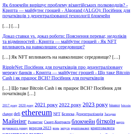
Як блокчейн вирішує проблему візантійських полководців? -
Крипта — майбутнє грошей
-
Algorand (ALGO): Посібник для
початківців з децентралізованої технології блокчейн
[…] […]
Доказ ставки vs. доказ роботи: Пояснення переваг, недоліків
та відмінностей - Крипта — майбутнє грошей
-
Як NFT
впливають на навколишнє середовище?
[…] Як NFT впливають на навколишнє середовище? […]
RippleNet: Посібник для початківців про децентралізовану
мережу банків - Крипта — майбутнє грошей
-
Що таке Bitcoin
Cash і як працює BCH? Посібник для початківців
[…] Що таке Bitcoin Cash і як працює BCH? Посібник для
початківців […]
2023 року
2021 року
2022 року
binance
2017 року
2020 року
bitcoin
ethereum
defi
NFT
Безпека
Децентралізація
chatgpt
Загадки
Майнінг
біткоїн
блокчейн
Развитие
Смарт-Контракти
варто
вересня 2023
криптовалюта
ведмежого ринку
вонь
запуск
криптовалют