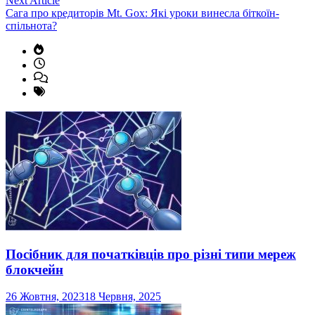
Next Article
article:
Сага про кредиторів Mt. Gox: Які уроки винесла біткоїн-
спільнота?
Посібник для початківців про різні типи мереж
блокчейн
26 Жовтня, 2023
18 Червня, 2025