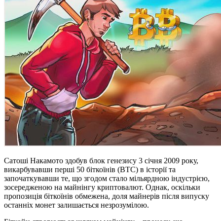
Сатоші Накамото здобув блок генезису 3 січня 2009 року,
викарбувавши перші 50 біткоїнів (BTC) в історії та
започаткувавши те, що згодом стало мільярдною індустрією,
зосередженою на майнінгу криптовалют. Однак, оскільки
пропозиція біткоїнів обмежена, доля майнерів після випуску
останніх монет залишається незрозумілою.