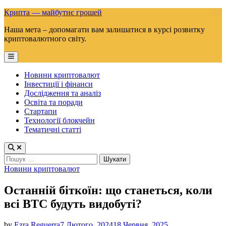
Skip
Крипта — майбутнє грошей
to
Наша мета – допомагати вам залишатися в курсі розвитку
content
криптовалютного світу.
Main
Menu
Новини криптовалют
Інвестиції і фінанси
Дослідження та аналіз
Освіта та поради
Стартапи
Технології блокчейн
Тематичні статті
Пошук:
Posted
Новини криптовалют
in
Останній біткоїн: що станеться, коли
всі BTC будуть видобуті?
by
Ezra Reguerra
7 Лютого, 2024
18 Червня, 2025