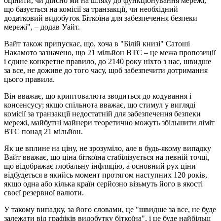
оцінити, чи дійсно ми на шляху до функціонування мережі,
що базується на комісії за транзакції, чи необхідний
додатковий видобуток Біткоїна для забезпечення безпеки
мережі", – додав Уайт.
Вайт також припускає, що, хоча в "Білій книзі" Сатоші
Накамото зазначено, що 21 мільйон BTC – це межа пропозиції
і єдине конкретне правило, до 2140 року ніхто з нас, швидше
за все, не доживе до того часу, щоб забезпечити дотримання
цього правила.
Він вважає, що криптовалюта зводиться до кодування і
консенсусу; якщо спільнота вважає, що стимул у вигляді
комісії за транзакції недостатній для забезпечення безпеки
мережі, майбутні майнери теоретично можуть збільшити ліміт
BTC понад 21 мільйон.
Як це вплине на ціну, не зрозуміло, але в будь-якому випадку
Вайт вважає, що ціна біткоїна стабілізується на певній точці,
що відображає глобальну інфляцію, а основний рух ціни
відбудеться в якийсь момент протягом наступних 120 років,
якщо одна або кілька країн серйозно візьмуть його в якості
своєї резервної валюти.
У такому випадку, за його словами, це "швидше за все, не буде
залежати від графіків видобутку біткоїна", і це буде найбільш