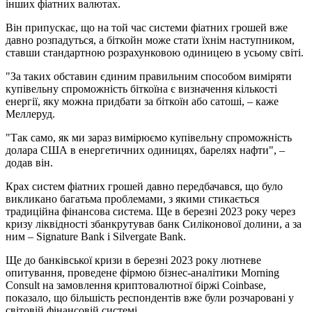
інших фіатних валютах.
Він припускає, що на той час системи фіатних грошей вже
давно розпадуться, а біткойн може стати їхнім наступником,
ставши стандартною розрахунковою одиницею в усьому світі.
"За таких обставин єдиним правильним способом виміряти
купівельну спроможність біткоїна є визначення кількості
енергії, яку можна придбати за біткоїн або сатоші, – каже
Меллеруд.
"Так само, як ми зараз вимірюємо купівельну спроможність
долара США в енергетичних одиницях, барелях нафти", –
додав він.
Крах систем фіатних грошей давно передбачався, що було
викликано багатьма проблемами, з якими стикається
традиційна фінансова система. Ще в березні 2023 року через
кризу ліквідності збанкрутував банк Силіконової долини, а за
ним – Signature Bank і Silvergate Bank.
Ще до банківської кризи в березні 2023 року лютневе
опитування, проведене фірмою бізнес-аналітики Morning
Consult на замовлення криптовалютної біржі Coinbase,
показало, що більшість респондентів вже були розчаровані у
світовій фінансовій системі.