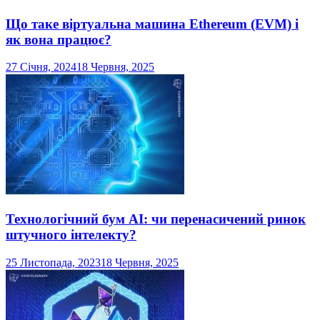
Що таке віртуальна машина Ethereum (EVM) і
як вона працює?
27 Січня, 2024
18 Червня, 2025
Технологічний бум AI: чи перенасичений ринок
штучного інтелекту?
25 Листопада, 2023
18 Червня, 2025