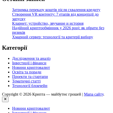
Затримка переказу коштів після схвалення кредиту
Створення VR контенту: 7 етапів від концепції до
запуску
Кларнет: устройство, звучание и история
Надійний криптообмінник у 2026 році: як обрати без
ризиків
Хмарний сервер: технології та критерії вибору
Категорії
Дослідження та аналіз
Інвестиції і фінанси
Новини криптовалют
Освіта та поради
Проекти та стартапи
Тематичні статті
Технології блокчейн
Copyright © 2026 Крипта — майбутнє грошей |
Мапа сайту
.
Close
Новини криптовалют
Інвестиції і фінанси