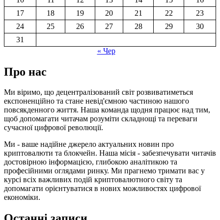
17
18
19
20
21
22
23
24
25
26
27
28
29
30
31
« Чер
Про нас
Ми віримо, що децентралізований світ розвиватиметься
експоненційно та стане невід'ємною частиною нашого
повсякденного життя. Наша команда щодня працює над тим,
щоб допомагати читачам розуміти складнощі та переваги
сучасної цифрової революції.
Ми - ваше надійне джерело актуальних новин про
криптовалюти та блокчейн. Наша місія - забезпечувати читачів
достовірною інформацією, глибокою аналітикою та
професійними оглядами ринку. Ми прагнемо тримати вас у
курсі всіх важливих подій криптовалютного світу та
допомагати орієнтуватися в нових можливостях цифрової
економіки.
Останні записи