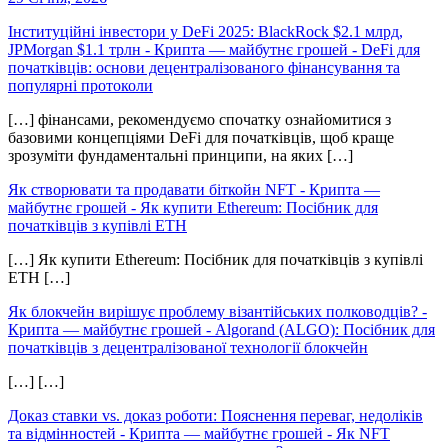
Інституційні інвестори у DeFi 2025: BlackRock $2.1 млрд,
JPMorgan $1.1 трлн - Крипта — майбутнє грошей
-
DeFi для
початківців: основи децентралізованого фінансування та
популярні протоколи
[…] фінансами, рекомендуємо спочатку ознайомитися з
базовими концепціями DeFi для початківців, щоб краще
зрозуміти фундаментальні принципи, на яких […]
Як створювати та продавати біткойн NFT - Крипта —
майбутнє грошей
-
Як купити Ethereum: Посібник для
початківців з купівлі ETH
[…] Як купити Ethereum: Посібник для початківців з купівлі
ETH […]
Як блокчейн вирішує проблему візантійських полководців? -
Крипта — майбутнє грошей
-
Algorand (ALGO): Посібник для
початківців з децентралізованої технології блокчейн
[…] […]
Доказ ставки vs. доказ роботи: Пояснення переваг, недоліків
та відмінностей - Крипта — майбутнє грошей
-
Як NFT