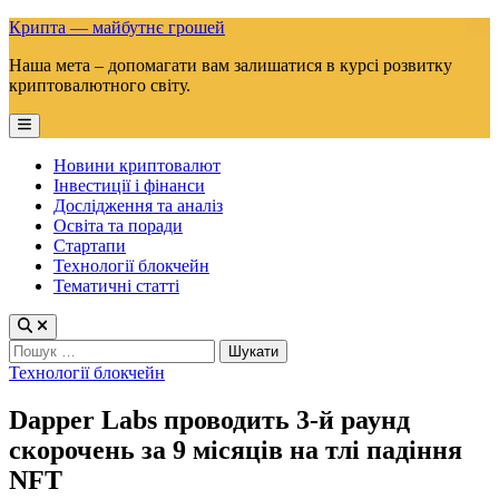
Skip
Крипта — майбутнє грошей
to
Наша мета – допомагати вам залишатися в курсі розвитку
content
криптовалютного світу.
Main
Menu
Новини криптовалют
Інвестиції і фінанси
Дослідження та аналіз
Освіта та поради
Стартапи
Технології блокчейн
Тематичні статті
Пошук:
Posted
Технології блокчейн
in
Dapper Labs проводить 3-й раунд
скорочень за 9 місяців на тлі падіння
NFT