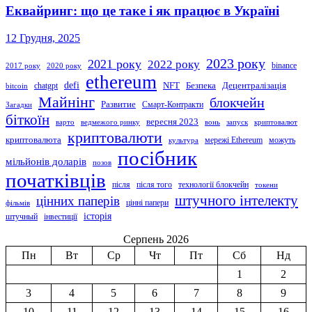
Еквайринг: що це таке і як працює в Україні
12 Грудня, 2025
2023 року
2021 року
2022 року
binance
2017 року
2020 року
ethereum
defi
NFT
Безпека
Децентралізація
chatgpt
bitcoin
Майнінг
блокчейн
Развитие
Смарт-Контракти
Загадки
біткоїн
вересня 2023
варто
ведмежого ринку
вонь
запуск
криптовалют
криптовалюти
криптовалюта
мережі Ethereum
можуть
культура
посібник
мільйонів доларів
позов
початківців
після
після того
технології блокчейн
токени
штучного інтелекту
цінних паперів
цінні папери
фільмів
історія
штучный
інвестиції
Серпень 2026
Пн
Вт
Ср
Чт
Пт
Сб
Нд
1
2
3
4
5
6
7
8
9
10
11
12
13
14
15
16