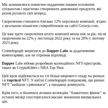
Ми залишаємося
повністю
відданими нашим основним
спільнотам і прагнемо створювати дивовижні продукти, які
разом рухають світ вперед.
Скорочення становить близько 12% персоналу компанії, згідно
з загальною
кількістю
співробітників на сайті Growjo.com.
Це вже третє скорочення штату компанії менш ніж за рік, після
скорочення на 22% у листопаді 2022 року та на 20% у лютому
2023 року.
Cointelegraph звернувся до
Dapper Labs
за додатковими
коментарями, але не отримав відповіді.
Dapper
Labs
відома
розробкою колекційних NFT-пристроїв,
таких як CryptoKitties і NBA Top Shot.
Цей крок відбувається на тлі більш широкого спаду на ринках
і в
торгівлі
NFT. У квітні Cointelegraph повідомляв, що ринки
NFT "вийшли з рівноваги", а продавці домінують.
Крім того, в
багатьох великих
колекціях "блакитних фішок" за
останні місяці спостерігалося масове зниження мінімальних
цін.