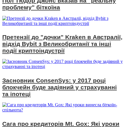
Пол Тюдор Джонс вказав на "реальну
проблему" біткоїна
Претензії до "дочки" Kraken в Австралії,
відхід Bybit з Великобританії та інші
події криптоіндустрії
Засновник ConsenSys: у 2017 році
блокчейн буде задіяний у страхуванні
та іпотеці
Сага про кредиторів Mt. Gox: Які уроки