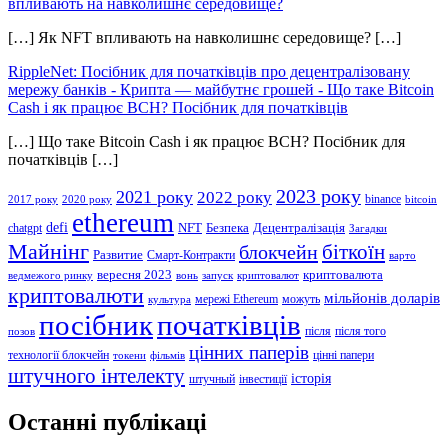
впливають на навколишнє середовище?
[…] Як NFT впливають на навколишнє середовище? […]
RippleNet: Посібник для початківців про децентралізовану
мережу банків - Крипта — майбутнє грошей
-
Що таке Bitcoin
Cash і як працює BCH? Посібник для початківців
[…] Що таке Bitcoin Cash і як працює BCH? Посібник для
початківців […]
2023 року
2021 року
2022 року
binance
2017 року
2020 року
bitcoin
ethereum
defi
NFT
Безпека
Децентралізація
chatgpt
Загадки
Майнінг
біткоїн
блокчейн
Развитие
Смарт-Контракти
варто
вересня 2023
криптовалюта
ведмежого ринку
вонь
запуск
криптовалют
криптовалюти
мільйонів доларів
мережі Ethereum
можуть
культура
посібник
початківців
після
після того
позов
цінних паперів
технології блокчейн
цінні папери
токени
фільмів
штучного інтелекту
історія
штучный
інвестиції
Останні публікаці