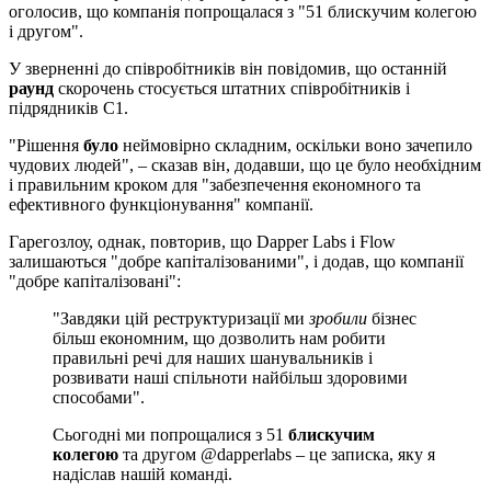
оголосив, що компанія попрощалася з "51 блискучим колегою
і другом".
У зверненні до співробітників він повідомив, що останній
раунд
скорочень стосується штатних співробітників і
підрядників C1.
"Рішення
було
неймовірно складним, оскільки воно зачепило
чудових людей", – сказав він, додавши, що це було необхідним
і правильним кроком для "забезпечення економного та
ефективного функціонування" компанії.
Гарегозлоу, однак, повторив, що Dapper Labs і Flow
залишаються "добре капіталізованими", і додав, що компанії
"добре капіталізовані":
"Завдяки цій реструктуризації ми
зробили
бізнес
більш економним, що дозволить нам робити
правильні речі для наших шанувальників і
розвивати наші спільноти найбільш здоровими
способами".
Сьогодні ми попрощалися з 51
блискучим
колегою
та другом @dapperlabs – це записка, яку я
надіслав нашій команді.