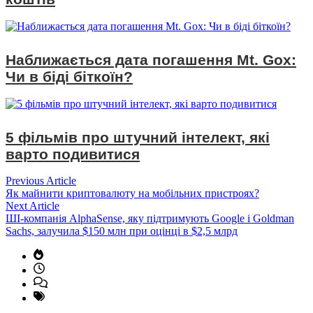
Наближається дата погашення Mt. Gox:
Чи в біді біткоїн?
5 фільмів про штучний інтелект, які
варто подивитися
Навігація
Previous
Previous Article
article:
Як майнити криптовалюту на мобільних пристроях?
записів
Next
Next Article
article:
ШІ-компанія AlphaSense, яку підтримують Google і Goldman
Sachs, залучила $150 млн при оцінці в $2,5 млрд