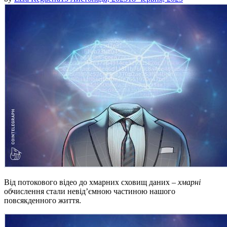
Від потокового відео до хмарних сховищ даних –
хмарні
обчислення стали невід’ємною частиною нашого
повсякденного життя.