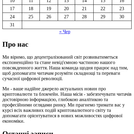
10
11
12
13
14
15
16
17
18
19
20
21
22
23
24
25
26
27
28
29
30
31
« Чер
Про нас
Ми віримо, що децентралізований світ розвиватиметься
експоненційно та стане невід'ємною частиною нашого
повсякденного життя. Наша команда щодня працює над тим,
щоб допомагати читачам розуміти складнощі та переваги
сучасної цифрової революції.
Ми - ваше надійне джерело актуальних новин про
криптовалюти та блокчейн. Наша місія - забезпечувати читачів
достовірною інформацією, глибокою аналітикою та
професійними оглядами ринку. Ми прагнемо тримати вас у
курсі всіх важливих подій криптовалютного світу та
допомагати орієнтуватися в нових можливостях цифрової
економіки.
Останні записи