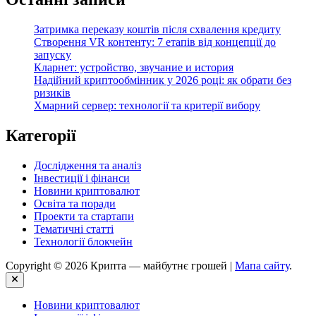
Затримка переказу коштів після схвалення кредиту
Створення VR контенту: 7 етапів від концепції до
запуску
Кларнет: устройство, звучание и история
Надійний криптообмінник у 2026 році: як обрати без
ризиків
Хмарний сервер: технології та критерії вибору
Категорії
Дослідження та аналіз
Інвестиції і фінанси
Новини криптовалют
Освіта та поради
Проекти та стартапи
Тематичні статті
Технології блокчейн
Copyright © 2026 Крипта — майбутнє грошей |
Мапа сайту
.
Close
Новини криптовалют