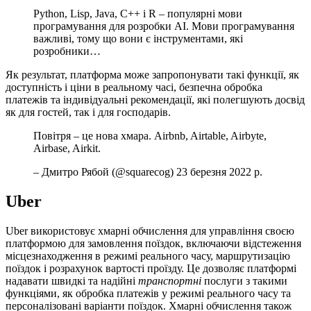
Python, Lisp, Java, C++ і R – популярні мови
програмування для розробки АІ. Мови програмування
важливі, тому що вони є інструментами, які
розробники…
Як результат, платформа може запропонувати такі функції, як
доступність і ціни в реальному часі, безпечна обробка
платежів та індивідуальні рекомендації, які полегшують досвід
як для гостей, так і для господарів.
Повітря – це нова хмара. Airbnb, Airtable, Airbyte,
Airbase, Airkit.
– Дмитро Рябой (@squarecog) 23 березня 2022 р.
Uber
Uber використовує хмарні обчислення для управління своєю
платформою для замовлення поїздок, включаючи відстеження
місцезнаходження в режимі реального часу, маршрутизацію
поїздок і розрахунок вартості проїзду. Це дозволяє платформі
надавати швидкі та надійні
транспортні
послуги з такими
функціями, як обробка платежів у режимі реального часу та
персоналізовані варіанти поїздок. Хмарні обчислення також