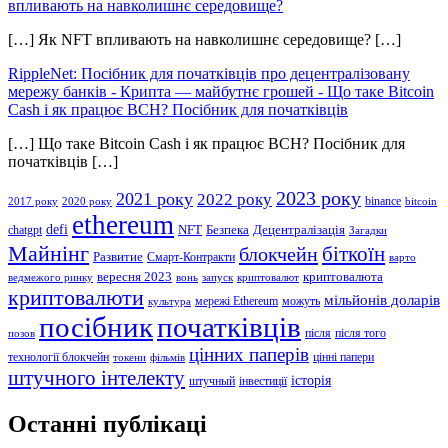
впливають на навколишнє середовище?
[…] Як NFT впливають на навколишнє середовище? […]
RippleNet: Посібник для початківців про децентралізовану
мережу банків - Крипта — майбутнє грошей
-
Що таке Bitcoin
Cash і як працює BCH? Посібник для початківців
[…] Що таке Bitcoin Cash і як працює BCH? Посібник для
початківців […]
2023 року
2021 року
2022 року
binance
2017 року
2020 року
bitcoin
ethereum
defi
NFT
Безпека
Децентралізація
chatgpt
Загадки
Майнінг
біткоїн
блокчейн
Развитие
Смарт-Контракти
варто
вересня 2023
криптовалюта
ведмежого ринку
вонь
запуск
криптовалют
криптовалюти
мільйонів доларів
мережі Ethereum
можуть
культура
посібник
початківців
після
після того
позов
цінних паперів
технології блокчейн
цінні папери
токени
фільмів
штучного інтелекту
історія
штучный
інвестиції
Останні публікаці