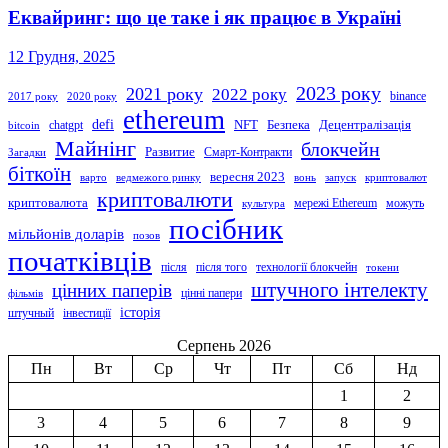
Еквайринг: що це таке і як працює в Україні
12 Грудня, 2025
2023 року
2021 року
2022 року
binance
2017 року
2020 року
ethereum
defi
NFT
Безпека
Децентралізація
chatgpt
bitcoin
Майнінг
блокчейн
Развитие
Смарт-Контракти
Загадки
біткоїн
вересня 2023
варто
ведмежого ринку
вонь
запуск
криптовалют
криптовалюти
криптовалюта
мережі Ethereum
можуть
культура
посібник
мільйонів доларів
позов
початківців
після
після того
технології блокчейн
токени
штучного інтелекту
цінних паперів
цінні папери
фільмів
історія
штучный
інвестиції
Серпень 2026
Пн
Вт
Ср
Чт
Пт
Сб
Нд
1
2
3
4
5
6
7
8
9