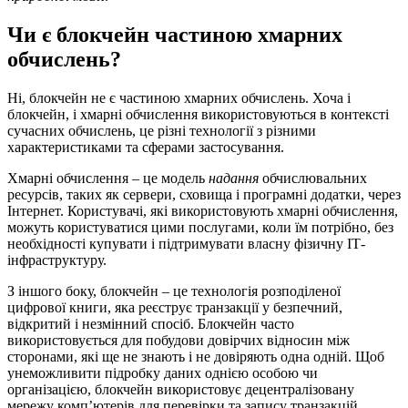
Чи є блокчейн частиною хмарних
обчислень?
Ні, блокчейн не є частиною хмарних обчислень. Хоча і
блокчейн, і хмарні обчислення використовуються в контексті
сучасних обчислень, це різні технології з різними
характеристиками та сферами застосування.
Хмарні обчислення – це модель
надання
обчислювальних
ресурсів, таких як сервери, сховища і програмні додатки, через
Інтернет. Користувачі, які використовують хмарні обчислення,
можуть користуватися цими послугами, коли їм потрібно, без
необхідності купувати і підтримувати власну фізичну ІТ-
інфраструктуру.
З іншого боку, блокчейн – це технологія розподіленої
цифрової книги, яка реєструє транзакції у безпечний,
відкритий і незмінний спосіб. Блокчейн часто
використовується для побудови довірчих відносин між
сторонами, які ще не знають і не довіряють одна одній. Щоб
унеможливити підробку даних однією особою чи
організацією, блокчейн використовує децентралізовану
мережу комп’ютерів для перевірки та запису транзакцій.