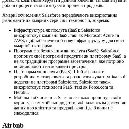
дозволяє компаніям керувати даними клієнтів, автоматизувати
робочі процеси та оптимізувати процеси продажів.
Хмарні обчислення Salesforce передбачають використання
різноманітних хмарних сервісів і технологій, зокрема:
Інфраструктура як послуга (IaaS): Salesforce
використовує компанії IaaS, такі як Microsoft Azure та
AWS, щоб забезпечити базову інфраструктуру для своєї
хмарної платформи.
Програмне забезпечення як послуга (SaaS): Salesforce
пропонує свої програмні продукти як платформу SaaS, а
не як традиційне програмне забезпечення, яке потрібно
встановлювати на локальні пристрої.
Платформа як послуга (PaaS): Щоб дозволити
розробникам створювати та розповсюджувати унікальні
додатки на платформі Salesforce, Salesforce також
використовує технології PaaS, такі як Force.com та
Heroku.
Мобільні обчислення: Salesforce також пропонує своїм
користувачам мобільні додатки, які надають їм доступ до
даних про клієнтів та продажі, коли і де б вони не
знаходилися.
Airbnb