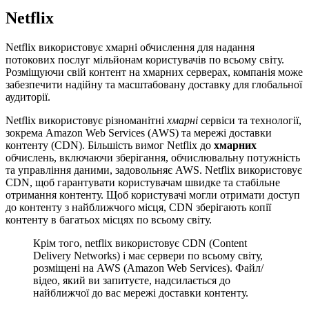
Netflix
Netflix використовує хмарні обчислення для надання
потокових послуг мільйонам користувачів по всьому світу.
Розміщуючи свій контент на хмарних серверах, компанія може
забезпечити надійну та масштабовану доставку для глобальної
аудиторії.
Netflix використовує різноманітні
хмарні
сервіси та технології,
зокрема Amazon Web Services (AWS) та мережі доставки
контенту (CDN). Більшість вимог Netflix до
хмарних
обчислень, включаючи зберігання, обчислювальну потужність
та управління даними, задовольняє AWS. Netflix використовує
CDN, щоб гарантувати користувачам швидке та стабільне
отримання контенту. Щоб користувачі могли отримати доступ
до контенту з найближчого місця, CDN зберігають копії
контенту в багатьох місцях по всьому світу.
Крім того, netflix використовує CDN (Content
Delivery Networks) і має сервери по всьому світу,
розміщені на AWS (Amazon Web Services). Файл/
відео, який ви запитуєте, надсилається до
найближчої до вас мережі доставки контенту.