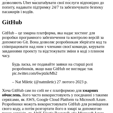
дозволяють Uber масштабувати свої послуги відповідно до
попиту, надавати підтримку 24/7 та забезпечувати безпеку
пасажирів і водіїв.
GitHub
GitHub – це хмарна платформа, яка надає хостинг для
розробки програмного забезпечення та контролю версій за
допомогою Git. Вона дозволяє розробникам зберігати код та
співпрацювати над ним з членами своєї команди, керувати
завданнями проекту та відстежувати зміни в коді з плином
часу.
Будь ласка, не подавайте заявки на старші ролі
розробників, якщо ваш GitHub не виглядає так
pic.twitter.com/6wptzkrMb2
– Nat Miletic (@natmiletic) 27 лютого 2023 р.
Хоча GitHub сам по собі не є платформою для
хмарних
обчислень
, його часто використовують у поєднанні з такими
сервісами, як AWS, Google Cloud Platform та Microsoft Azure.
Розробники можуть використовувати GitHub для розміщення
свого коду, а потім розгортати його в хмарі за допомогою