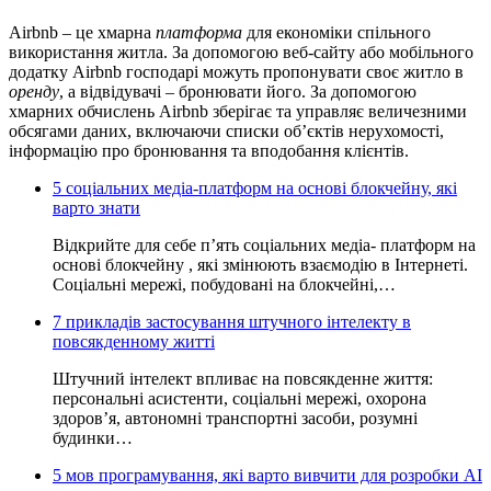
Airbnb – це хмарна
платформа
для економіки спільного
використання житла. За допомогою веб-сайту або мобільного
додатку Airbnb господарі можуть пропонувати своє житло в
оренду
, а відвідувачі – бронювати його. За допомогою
хмарних обчислень Airbnb зберігає та управляє величезними
обсягами даних, включаючи списки об’єктів нерухомості,
інформацію про бронювання та вподобання клієнтів.
5 соціальних медіа-платформ на основі блокчейну, які
варто знати
Відкрийте для себе п’ять соціальних медіа- платформ на
основі блокчейну , які змінюють взаємодію в Інтернеті.
Соціальні мережі, побудовані на блокчейні,…
7 прикладів застосування штучного інтелекту в
повсякденному житті
Штучний інтелект впливає на повсякденне життя:
персональні асистенти, соціальні мережі, охорона
здоров’я, автономні транспортні засоби, розумні
будинки…
5 мов програмування, які варто вивчити для розробки АІ