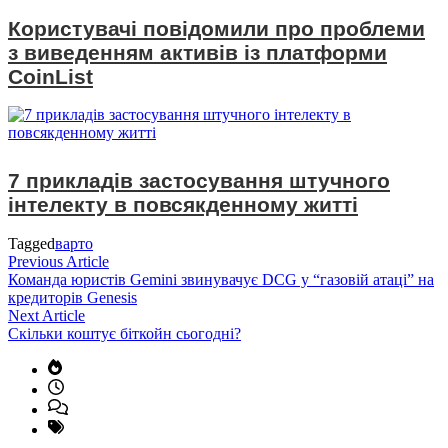
Користувачі повідомили про проблеми
з виведенням активів із платформи
CoinList
7 прикладів застосування штучного
інтелекту в повсякденному житті
Tagged
варто
Навігація
Previous
Previous Article
article:
Команда юристів Gemini звинувачує DCG у “газовій атаці” на
записів
кредиторів Genesis
Next
Next Article
article:
Скільки коштує біткойн сьогодні?