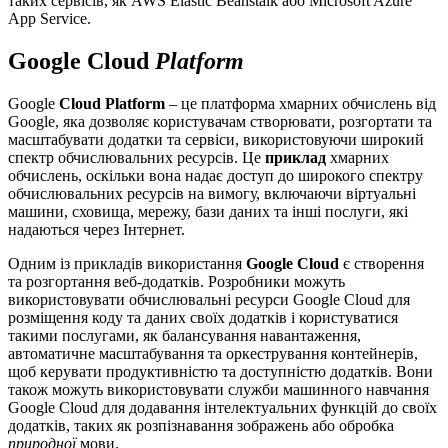
таких сервісів, як AWS Elastic Beanstalk або Microsoft Azure
App Service.
Google Cloud
Platform
Google
Cloud Platform
– це платформа хмарних обчислень від
Google, яка дозволяє користувачам створювати, розгортати та
масштабувати додатки та сервіси, використовуючи широкий
спектр обчислювальних ресурсів. Це
приклад
хмарних
обчислень, оскільки вона надає доступ до широкого спектру
обчислювальних ресурсів на вимогу, включаючи віртуальні
машини, сховища, мережу, бази даних та інші послуги, які
надаються через Інтернет.
Одним із прикладів використання
Google Cloud
є створення
та розгортання веб-додатків. Розробники можуть
використовувати обчислювальні ресурси Google Cloud для
розміщення коду та даних своїх додатків і користуватися
такими послугами, як балансування навантаження,
автоматичне масштабування та оркестрування контейнерів,
щоб керувати продуктивністю та доступністю додатків. Вони
також можуть використовувати служби машинного навчання
Google Cloud для додавання інтелектуальних функцій до своїх
додатків, таких як розпізнавання зображень або обробка
природної
мови.