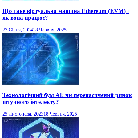
Що таке віртуальна машина Ethereum (EVM) і
як вона працює?
27 Січня, 2024
18 Червня, 2025
Технологічний бум AI: чи перенасичений ринок
штучного інтелекту?
25 Листопада, 2023
18 Червня, 2025