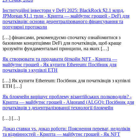
Інституційні інвестори у DeFi 2025: BlackRock $2.1 млрд,
JPMorgan $1.1 трлн - Крипта — майбутнє грошей
-
DeFi для
початківців: основи децентралізованого фінансування та
популярні протоколи
[…] фінансами, рекомендуємо спочатку ознайомитися з
базовими концепціями DeFi для початківців, щоб краще
зрозуміти фундаментальні принципи, на яких […]
Як створювати та продавати біткойн NFT - Крипта —
майбутнє грошей
-
Як купити Ethereum: Посібник для
початківців з купівлі ETH
[…] Як купити Ethereum: Посібник для початківців з купівлі
ETH […]
Як блокчейн вирішує проблему візантійських полководців? -
Крипта — майбутнє грошей
-
Algorand (ALGO): Посібник для
початківців з децентралізованої технології блокчейн
[…] […]
Доказ ставки vs. доказ роботи: Пояснення переваг, недоліків
та відмінностей - Крипта — майбутнє грошей
-
Як NFT