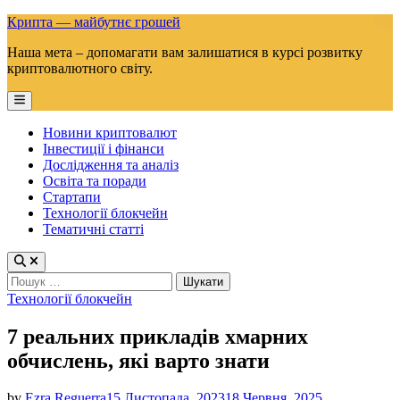
Skip
Крипта — майбутнє грошей
to
Наша мета – допомагати вам залишатися в курсі розвитку
content
криптовалютного світу.
Main
Menu
Новини криптовалют
Інвестиції і фінанси
Дослідження та аналіз
Освіта та поради
Стартапи
Технології блокчейн
Тематичні статті
Пошук:
Posted
Технології блокчейн
in
7 реальних прикладів хмарних
обчислень, які варто знати
by
Ezra Reguerra
15 Листопада, 2023
18 Червня, 2025