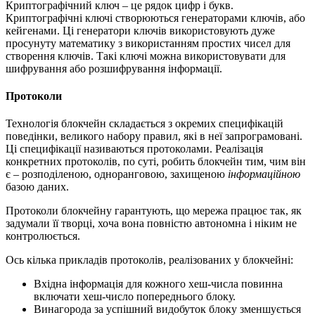
Криптографічний ключ – це рядок цифр і букв.
Криптографічні ключі створюються генераторами ключів, або
кейгенами. Ці генератори ключів використовують дуже
просунуту математику з використанням простих чисел для
створення ключів. Такі ключі можна використовувати для
шифрування або розшифрування інформації.
Протоколи
Технологія блокчейн складається з окремих специфікацій
поведінки, великого набору правил, які в неї запрограмовані.
Ці специфікації називаються протоколами. Реалізація
конкретних протоколів, по суті, робить блокчейн тим, чим він
є – розподіленою, одноранговою, захищеною
інформаційною
базою даних.
Протоколи блокчейну гарантують, що мережа працює так, як
задумали її творці, хоча вона повністю автономна і ніким не
контролюється.
Ось кілька прикладів протоколів, реалізованих у блокчейні:
Вхідна інформація для кожного хеш-числа повинна
включати хеш-число попереднього блоку.
Винагорода за успішний видобуток блоку зменшується