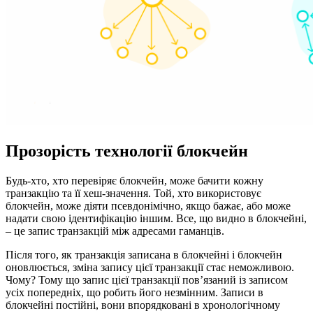
Прозорість технології блокчейн
Будь-хто, хто перевіряє блокчейн, може бачити кожну
транзакцію та її хеш-значення. Той, хто використовує
блокчейн, може діяти псевдонімічно, якщо бажає, або може
надати свою ідентифікацію іншим. Все, що видно в блокчейні,
– це запис транзакцій між адресами гаманців.
Після того, як транзакція записана в блокчейні і блокчейн
оновлюється, зміна запису цієї транзакції стає неможливою.
Чому? Тому що запис цієї транзакції пов’язаний із записом
усіх попередніх, що робить його незмінним. Записи в
блокчейні постійні, вони впорядковані в хронологічному