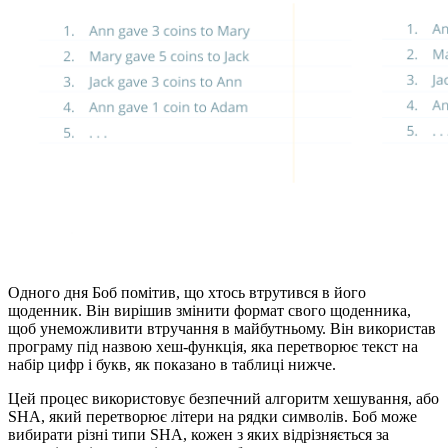
Одного дня Боб помітив, що хтось втрутився в його
щоденник. Він вирішив змінити формат свого щоденника,
щоб унеможливити втручання в майбутньому. Він використав
програму під назвою хеш-функція, яка перетворює текст на
набір цифр і букв, як показано в таблиці нижче.
Цей процес використовує безпечний алгоритм хешування, або
SHA, який перетворює літери на рядки символів. Боб може
вибирати різні типи SHA, кожен з яких відрізняється за