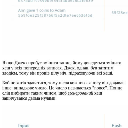
Якщо Джек спробує змінити запис, йому доведеться змінити
хеш у всіх попередніх записах. Джек, однак, був затятим
злодієм, тому він провів цілу ніч, підраховуючи всі хеші.
Боб не хотів здаватися, тому після кожного запису він додавав
інше, випадкове число. Це число називається "nonce". Нонце
слід вибирати таким чином, щоб
згенерований
хеш
закінчувався двома нулями.