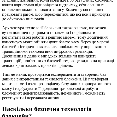
за адміністраторами. Коли мова йде про базу даних блокчейн,
кожен користувач відповідає за підтримку, обчислення та
оновлення кожного нового запису. Кожен вузол повинен
працювати разом, щоб переконатися, що всі вони приходять
до
однакових
висновків.
Архітектура технології блокчейн також означає, що кожен
вузол повинен працювати незалежно і порівнювати
результати своєї роботи з рештою мережі, тому досягнення
консенсусу може зайняти дуже багато часу. Через це мережі
блокчейн історично вважалися повільними у порівнянні з
традиційними технологіями цифрових транзакцій.
Досягнення в деяких випадках збільшили швидкість
транзакцій, пов’язаних з блокчейном, як це видно на прикладі
деяких криптовалют, проектів і рішень.
Тим не менш, проводяться експерименти зі створення баз
даних з використанням технології блокчейн. Ці платформи
мають на меті взяти розподілену базу даних корпоративного
класу і надбудувати її, додавши три ключові атрибути
блокчейну: децентралізованість, незмінність і можливість
реєструвати і передавати активи.
Наскільки безпечна технологія
блокчейн?