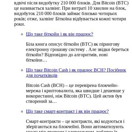
вдвічі після видобутку 210 000 блоків. Для Bitcoin (BTC)
це називається халвінг. При витраті 10 хвилин на блок,
видобуток 210 000 блоків займає близько чотирьох
років; отже, халвінг Біткоїна відбувається кожні чотири
роки.
Що таке біткойн і як він працює?
Біла книга описує біткойн (BTC) як пірингову
електронну грошову систему . Але звідки береться
біткойн? Відповідно до алгоритмів, нові
біткоїни…
Що таке Bitcoin Cash і як працює BCH? Посібник
для початківців
Bitcoin Cash (BCH) – це перевірена блокчейн-
мережа і криптовалюта, яка швидше і дешевше у
використанні, ніж Bitcoin (BTC). Цей актив був
створений за…
Що таке смарт-контракт і як він працює?
Смарт-контракти – це контракти, які кодуються і
зберігаються на блокчейні. Вони автоматизують
угоди між творцем і одержувачем, роблячи їх