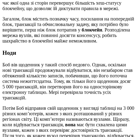
час якої одна зі сторін перевершує більшість хеш-статусу
блокчейну, що дозволяє їй диктувати правила в мережі.
Загалом, блок містить позначку часу, посилання на попередній
блок, транзакції та обчислювальну задачу, яку потрібно було
вирішити, перш ніж блок потрапив у
блокчейн
. Розподілена
мережа вузлів, які повинні досягти консенсусу, робить
шахрайство в блокчейні майже неможливим.
Ноди
Боб вів щоденник у такий спосіб недовго. Однак, оскільки
нові транзакції продовжували відбуватися, він незабаром став
обтяжений кількістю записів, побачивши, що його поточна
система нежиттєздатна. Тому, як тільки його щоденник досяг
5 000 транзакцій, він перетворив його на односторінкову
електронну таблицю. Мері перевірила точність усіх
транзакцій.
Потім Боб відправив свій щоденник у вигляді таблиці на 3 000
різних комп’ютерів, кожен з яких розташований у різних
регіонах світу. Ці комп’ютери називаються вузлами. Щоразу,
коли відбувається транзакція,
вона
має бути схвалена цими
вузлами, кожен з яких перевіряє достовірність транзакції.
Після того, як кожен вузол перевірив транзакцію, відбувається,