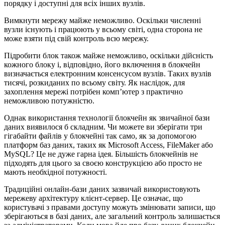
порядку і доступні для всіх інших вузлів.
Вимкнути мережу майже неможливо. Оскільки численні
вузли існують і працюють у всьому світі, одна сторона не
може взяти під свій контроль всю мережу.
Підробити блок також майже неможливо, оскільки дійсність
кожного блоку і, відповідно, його включення в блокчейн
визначається електронним консенсусом вузлів. Таких вузлів
тисячі, розкиданих по всьому світу. Як наслідок, для
захоплення мережі потрібен комп’ютер з практично
неможливою потужністю.
Однак використання технології блокчейн як звичайної бази
даних виявилося б складним. Чи можете ви зберігати три
гігабайти файлів у блокчейні так само, як за допомогою
платформ баз даних, таких як Microsoft Access, FileMaker або
MySQL? Це не дуже гарна ідея. Більшість блокчейнів не
підходять для цього за своєю конструкцією або просто не
мають необхідної потужності.
Традиційні онлайн-бази даних зазвичай використовують
мережеву архітектуру клієнт-сервер. Це означає, що
користувачі з правами доступу можуть змінювати записи, що
зберігаються в базі даних, але загальний контроль залишається