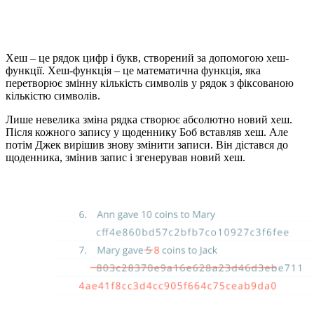
Хеш – це рядок цифр і букв, створений за допомогою хеш-
функції. Хеш-функція – це математична функція, яка
перетворює змінну кількість символів у рядок з фіксованою
кількістю символів.
Лише невелика зміна рядка створює абсолютно новий хеш.
Після кожного запису у щоденнику Боб вставляв хеш. Але
потім Джек вирішив знову змінити записи. Він дістався до
щоденника, змінив запис і згенерував новий хеш.