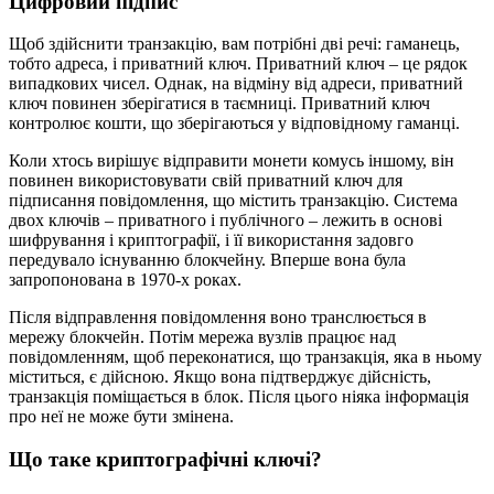
Цифровий підпис
Щоб здійснити транзакцію, вам потрібні дві речі: гаманець,
тобто адреса, і приватний ключ. Приватний ключ – це рядок
випадкових чисел. Однак, на відміну від адреси, приватний
ключ повинен зберігатися в таємниці. Приватний ключ
контролює кошти, що зберігаються у відповідному гаманці.
Коли хтось вирішує відправити монети комусь іншому, він
повинен використовувати свій приватний ключ для
підписання повідомлення, що містить транзакцію. Система
двох ключів – приватного і публічного – лежить в основі
шифрування і криптографії, і її використання задовго
передувало існуванню блокчейну. Вперше вона була
запропонована в 1970-х роках.
Після відправлення повідомлення воно транслюється в
мережу блокчейн. Потім мережа вузлів працює над
повідомленням, щоб переконатися, що транзакція, яка в ньому
міститься, є дійсною. Якщо вона підтверджує дійсність,
транзакція поміщається в блок. Після цього ніяка інформація
про неї не може бути змінена.
Що таке криптографічні ключі?