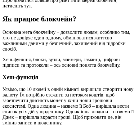
Щоб дізнатися більше про різні типи мереж блокчейн,
натисніть тут.
Як
працює
блокчейн?
Основна мета блокчейну – дозволити людям, особливо тим,
хто не довіряє один одному, обмінюватися життєво
важливими даними у безпечний, захищений від підробки
спосіб.
Хеш-функція, блоки, вузли, майнери, гаманці, цифрові
підписи та протоколи – ось основні поняття блокчейну.
Хеш-функція
Уявімо, що 10 людей в одній кімнаті вирішили створити нову
валюту. Їм потрібно стежити за потоком коштів, щоб
забезпечити дійсність монет у їхній новій грошовій
екосистемі. Одна людина – назвемо її Боб – вирішила вести
список усіх дій у щоденнику. Однак інша людина – назвемо її
Джек – вирішила вкрасти гроші. Щоб приховати це, він
змінив записи в щоденнику.