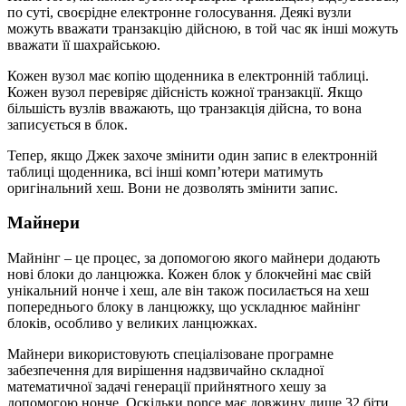
по суті, своєрідне електронне голосування. Деякі вузли
можуть вважати транзакцію дійсною, в той час як інші можуть
вважати її шахрайською.
Кожен вузол має копію щоденника в електронній таблиці.
Кожен вузол перевіряє дійсність кожної транзакції. Якщо
більшість вузлів вважають, що транзакція дійсна, то вона
записується в блок.
Тепер, якщо Джек захоче змінити один запис в електронній
таблиці щоденника, всі інші комп’ютери матимуть
оригінальний хеш. Вони не дозволять змінити запис.
Майнери
Майнінг – це процес, за допомогою якого майнери додають
нові блоки до ланцюжка. Кожен блок у блокчейні має свій
унікальний нонче і хеш, але він також посилається на хеш
попереднього блоку в ланцюжку, що ускладнює майнінг
блоків, особливо у великих ланцюжках.
Майнери використовують спеціалізоване програмне
забезпечення для вирішення надзвичайно складної
математичної задачі генерації прийнятного хешу за
допомогою нонче. Оскільки nonce має довжину лише 32 біти,