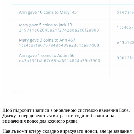
Щоб підробити записи з оновленою системою введення Боба,
Джеку тепер доведеться витрачати години і години на
визначення nonce для кожного рядка.
Навіть комп’ютеру складно вирахувати нонси, але це завдання