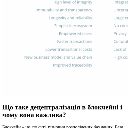
Що
таке
децентралізація в блокчейні і
чому вона важлива?
Блокчейн – це, по суті, різновид розподілених баз даних. База