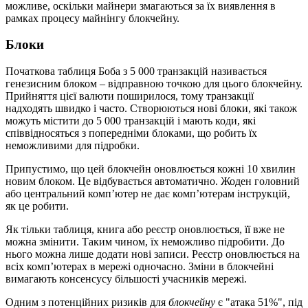
можливе, оскільки майнери змагаються за їх виявлення в
рамках процесу майнінгу блокчейну.
Блоки
Початкова таблиця Боба з 5 000 транзакцій називається
генезисним блоком – відправною точкою для цього блокчейну.
Прийняття цієї валюти поширилося, тому транзакції
надходять швидко і часто. Створюються нові блоки, які також
можуть містити до 5 000 транзакцій і мають коди, які
співвідносяться з попередніми блоками, що робить їх
неможливими для підробки.
Припустимо, що цей блокчейн оновлюється кожні 10 хвилин
новим блоком. Це відбувається автоматично. Жоден головний
або центральний комп’ютер не дає комп’ютерам інструкцій,
як це робити.
Як тільки таблиця, книга або реєстр оновлюється, її вже не
можна змінити. Таким чином, їх неможливо підробити. До
нього можна лише додати нові записи. Реєстр оновлюється на
всіх комп’ютерах в мережі одночасно. Зміни в блокчейні
вимагають консенсусу більшості учасників мережі.
Одним з потенційних ризиків для
блокчейну
є "атака 51%", під