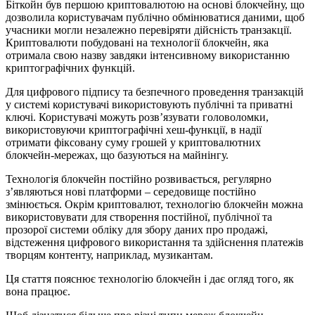
Біткойн був першою криптовалютою на основі блокчейну, що
дозволила користувачам публічно обмінюватися даними, щоб
учасники могли незалежно перевіряти дійсність транзакції.
Криптовалюти побудовані на технології блокчейн, яка
отримала свою назву завдяки інтенсивному використанню
криптографічних функцій.
Для цифрового підпису та безпечного проведення транзакцій
у системі користувачі використовують публічні та приватні
ключі. Користувачі можуть розв’язувати головоломки,
використовуючи криптографічні хеш-функції, в надії
отримати фіксовану суму грошей у криптовалютних
блокчейн-мережах, що базуються на майнінгу.
Технологія блокчейн постійно розвивається, регулярно
з’являються нові платформи – середовище постійно
змінюється. Окрім криптовалют, технологію блокчейн можна
використовувати для створення постійної, публічної та
прозорої системи обліку для збору даних про продажі,
відстеження цифрового використання та здійснення платежів
творцям контенту, наприклад, музикантам.
Ця стаття пояснює технологію блокчейн і дає огляд того, як
вона працює.