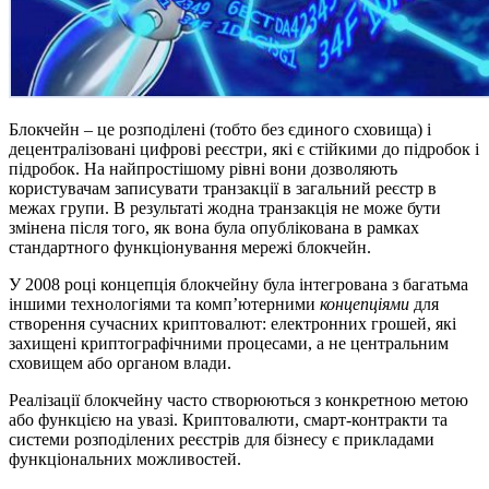
Блокчейн – це розподілені (тобто без єдиного сховища) і
децентралізовані цифрові реєстри, які є стійкими до підробок і
підробок. На найпростішому рівні вони дозволяють
користувачам записувати транзакції в загальний реєстр в
межах групи. В результаті жодна транзакція не може бути
змінена після того, як вона була опублікована в рамках
стандартного функціонування мережі блокчейн.
У 2008 році концепція блокчейну була інтегрована з багатьма
іншими технологіями та комп’ютерними
концепціями
для
створення сучасних криптовалют: електронних грошей, які
захищені криптографічними процесами, а не центральним
сховищем або органом влади.
Реалізації блокчейну часто створюються з конкретною метою
або функцією на увазі. Криптовалюти, смарт-контракти та
системи розподілених реєстрів для бізнесу є прикладами
функціональних можливостей.