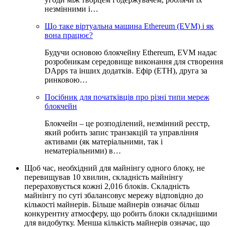
незмінними і…
Що таке віртуальна машина Ethereum (EVM) і як
вона працює?
Будучи основою блокчейну Ethereum, EVM надає
розробникам середовище виконання для створення
DApps та інших додатків. Ефір (ETH), друга за
ринковою…
Посібник для початківців про різні типи мереж
блокчейн
Блокчейн – це розподілений, незмінний реєстр,
який робить запис транзакцій та управління
активами (як матеріальними, так і
нематеріальними) в…
Щоб час, необхідний для майнінгу одного блоку, не
перевищував 10 хвилин, складність майнінгу
перераховується кожні 2,016 блоків. Складність
майнінгу по суті збалансовує мережу відповідно до
кількості майнерів. Більше майнерів означає більш
конкурентну атмосферу, що робить блоки складнішими
для видобутку. Менша кількість майнерів означає, що