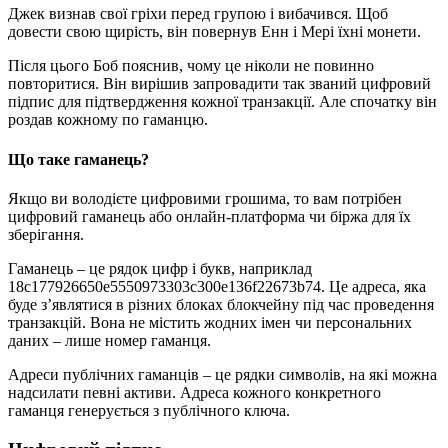
Джек визнав свої гріхи перед групою і вибачився. Щоб
довести свою щирість, він повернув Енн і Мері їхні монети.
Після цього Боб пояснив, чому це ніколи не повинно
повторитися. Він вирішив запровадити так званий цифровий
підпис для підтвердження кожної транзакції. Але спочатку він
роздав кожному по гаманцю.
Що таке гаманець?
Якщо ви володієте цифровими грошима, то вам потрібен
цифровий гаманець або онлайн-платформа чи біржа для їх
зберігання.
Гаманець – це рядок цифр і букв, наприклад
18c177926650e5550973303c300e136f22673b74. Це адреса, яка
буде з’являтися в різних блоках блокчейну під час проведення
транзакцій. Вона не містить жодних імен чи персональних
даних – лише номер гаманця.
Адреси публічних гаманців – це рядки символів, на які можна
надсилати певні активи. Адреса кожного конкретного
гаманця генерується з публічного ключа.