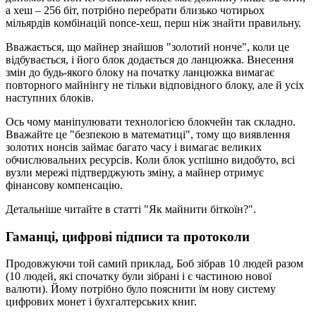
а хеш – 256 біт, потрібно перебрати близько чотирьох
мільярдів комбінацій nonce-хеш, перш ніж знайти правильну.
Вважається, що майнер знайшов "золотий нонче", коли це
відбувається, і його блок додається до ланцюжка. Внесення
змін до будь-якого блоку на початку ланцюжка вимагає
повторного майнінгу не тільки відповідного блоку, але й усіх
наступних блоків.
Ось чому маніпулювати технологією блокчейн так складно.
Вважайте це "безпекою в математиці", тому що виявлення
золотих нонсів займає багато часу і вимагає великих
обчислювальних ресурсів. Коли блок успішно видобуто, всі
вузли мережі підтверджують зміну, а майнер отримує
фінансову компенсацію.
Детальніше читайте в статті "Як майнити біткоїн?".
Гаманці, цифрові підписи та протоколи
Продовжуючи той самий приклад, Боб зібрав 10 людей разом
(10 людей, які спочатку були зібрані і є частиною нової
валюти). Йому потрібно було пояснити їм нову систему
цифрових монет і бухгалтерських книг.