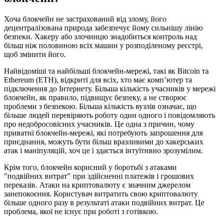
Хоча блокчейн не застрахований від злому, його
децентралізована природа забезпечує йому сильнішу лінію
безпеки. Хакеру або злочинцю знадобиться контроль над
більш ніж половиною всіх машин у розподіленому реєстрі,
щоб змінити його.
Найвідоміші та найбільші блокчейн-мережі, такі як Bitcoin та
Ethereum (ETH), відкриті для всіх, хто має комп’ютер та
підключення до Інтернету. Більша кількість учасників у мережі
блокчейн, як правило, підвищує безпеку, а не створює
проблеми з безпекою. Більша кількість вузлів означає, що
більше людей перевіряють роботу один одного і повідомляють
про недобросовісних учасників. Це одна з причин, чому
приватні блокчейн-мережі, які потребують запрошення для
приєднання, можуть бути більш вразливими до хакерських
атак і маніпуляцій, хоч це і здається інтуїтивно зрозумілим.
Крім того, блокчейн корисний у боротьбі з атаками
"подвійних витрат" при здійсненні платежів і грошових
переказів. Атаки на криптовалюту є значним джерелом
занепокоєння. Користувач витратить свою криптовалюту
більше одного разу в результаті атаки подвійних витрат. Це
проблема, якої не існує при роботі з готівкою.