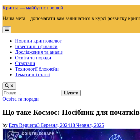
Skip
Крипта — майбутнє грошей
to
Наша мета – допомагати вам залишатися в курсі розвитку крип
content
Main
Menu
Новини криптовалют
Інвестиції і фінанси
Дослідження та аналіз
Освіта та поради
Стартапи
Технології блокчейн
Тематичні статті
Пошук:
Posted
Освіта та поради
in
Що таке Космос: Посібник для початківц
by
Ezra Reguerra
3 Березня, 2024
18 Червня, 2025