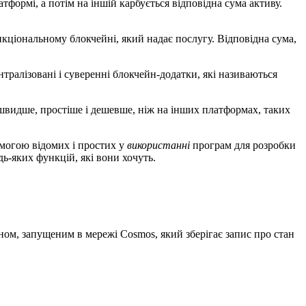
формі, а потім на іншій карбується відповідна сума активу.
нкціональному блокчейні, який надає послугу. Відповідна сума,
ралізовані і суверенні блокчейн-додатки, які називаються
видше, простіше і дешевше, ніж на інших платформах, таких
омогою відомих і простих у
використанні
програм для розробки
ь-яких функцій, які вони хочуть.
ном, запущеним в мережі Cosmos, який зберігає запис про стан