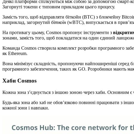
Деякі платформи спілкуються між собою за допомогою смарт-кон
Загорнуті токени є типовим прикладом цього процесу.
Замість того, щоб відправляти біткойн (BTC) з блокчейну Bitco
наприклад, загорнутий
біткоїн
(wBTC), випускається в прив’яз
На противагу цьому, Cosmos пропонує інструменти з
відкрити
зонами, замість того, щоб покладатися на один єдиний ланцюжо
Команда Cosmos створила комплект розробки програмного забе
як Ethereum.
Вона мінімізує складність, пропонуючи найпоширеніші серед бло
програмного забезпечення, таких як GO. Розробники мають макси
Хаби Cosmos
Кожна зона з’єднується з іншою зоною через хаби. Основним є 
Будь-яка зона або хаб не обов’язково повинні працювати з інш
кожної зони і навпаки.