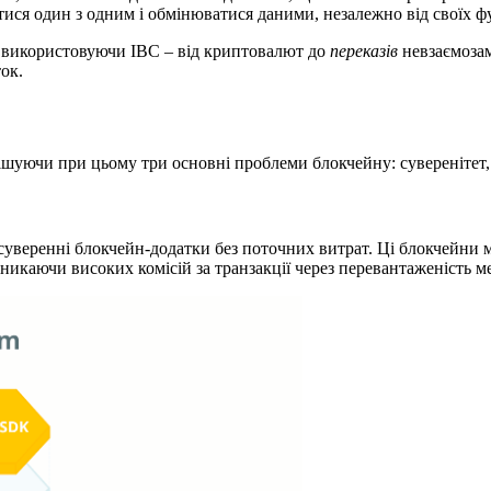
ися один з одним і обмінюватися даними, незалежно від своїх фун
 використовуючи IBC – від криптовалют до
переказів
невзаємозам
ок.
ішуючи при цьому три основні проблеми блокчейну: суверенітет, м
веренні блокчейн-додатки без поточних витрат. Ці блокчейни м
никаючи високих комісій за транзакції через перевантаженість 