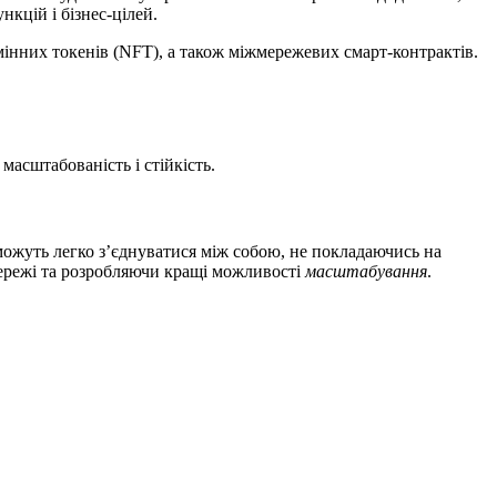
кцій і бізнес-цілей.
інних токенів (NFT), а також міжмережевих смарт-контрактів.
асштабованість і стійкість.
ожуть легко з’єднуватися між собою, не покладаючись на
мережі та розробляючи кращі можливості
масштабування
.