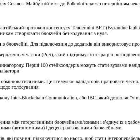
лу Cosmos. Майбутній міст до Polkadot також з нетерпінням чека
ійський протокол консенсусу Tendermint BFT (Byzantine fault tol
бникам створювати блокчейн без кодування з нуля.
и в блокчейні. Для підключення до додатків він використовує пр
ердженням частки (PoS), який підтримує інтеграцію розподілено
нагороду. Перші 100 стейкхолдерів можуть стати вузлами-валід
алідатори.
і обмінюватися ними. Це стимулює валідаторів працювати чесно.
 щодо голосування.
олу Inter-Blockchain Communication, або IBC, який дозволяє їм в
лення між гетерогенними блокчейнами/зонами і з’єднує їх з хаб
нними (автономними) і децентралізованими блокчейнами.
в, які повинні підключитися до нього, щоб стати інтероперабел