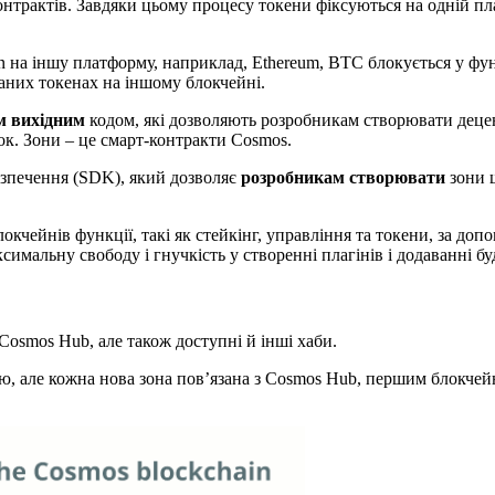
трактів. Завдяки цьому процесу токени фіксуються на одній плат
in на іншу платформу, наприклад, Ethereum, BTC блокується у фу
аних токенах на іншому блокчейні.
м вихідним
кодом, які дозволяють розробникам створювати децент
к. Зони – це смарт-контракти Cosmos.
зпечення (SDK), який дозволяє
розробникам створювати
зони ш
кчейнів функції, такі як стейкінг, управління та токени, за доп
мальну свободу і гнучкість у створенні плагінів і додаванні буд
Cosmos Hub, але також доступні й інші хаби.
ою, але кожна нова зона пов’язана з Cosmos Hub, першим блокчей