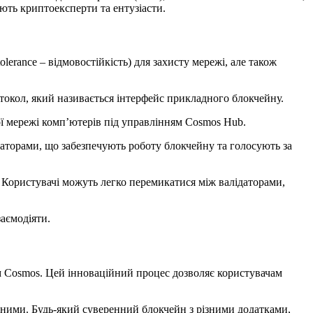
ють криптоексперти та ентузіасти.
erance – відмовостійкість) для захисту мережі, але також
отокол, який називається інтерфейс прикладного блокчейну.
ї мережі комп’ютерів під управлінням Cosmos Hub.
аторами, що забезпечують роботу блокчейну та голосують за
 Користувачі можуть легко перемикатися між валідаторами,
заємодіяти.
ом Cosmos. Цей інноваційний процес дозволяє користувачам
ьними. Будь-який суверенний блокчейн з різними додатками,