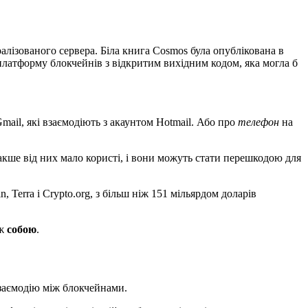
лізованого сервера. Біла книга Cosmos була опублікована в
 платформу блокчейнів з відкритим вихідним кодом, яка могла б
mail, які взаємодіють з акаунтом Hotmail. Або про
телефон
на
акше від них мало користі, і вони можуть стати перешкодою для
Terra і Crypto.org, з більш ніж 151 мільярдом доларів
іж
собою
.
взаємодію між блокчейнами.