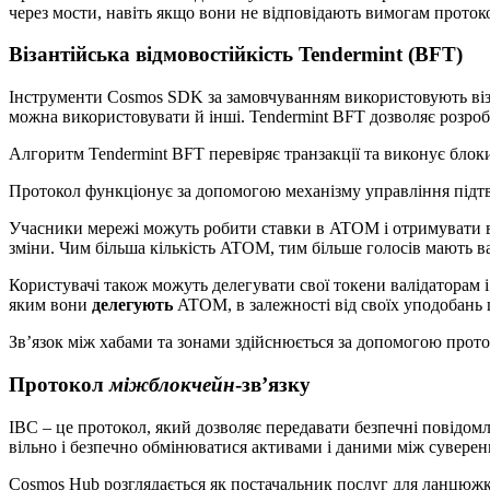
через мости, навіть якщо вони не відповідають вимогам протоко
Візантійська відмовостійкість Tendermint (BFT)
Інструменти Cosmos SDK за замовчуванням використовують візант
можна використовувати й інші. Tendermint BFT дозволяє розро
Алгоритм Tendermint BFT перевіряє транзакції та виконує блок
Протокол функціонує за допомогою механізму управління підтв
Учасники мережі можуть робити ставки в ATOM і отримувати ви
зміни. Чим більша кількість ATOM, тим більше голосів мають в
Користувачі також можуть делегувати свої токени валідаторам 
яким вони
делегують
ATOM, в залежності від своїх уподобань
Зв’язок між хабами та зонами здійснюється за допомогою проток
Протокол
міжблокчейн
-зв’язку
IBC – це протокол, який дозволяє передавати безпечні повідом
вільно і безпечно обмінюватися активами і даними між сувере
Cosmos Hub розглядається як постачальник послуг для ланцюжкі