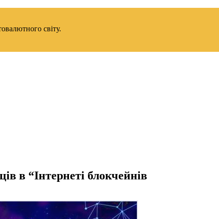
товалютного світу.
ів в “Інтернеті блокчейнів