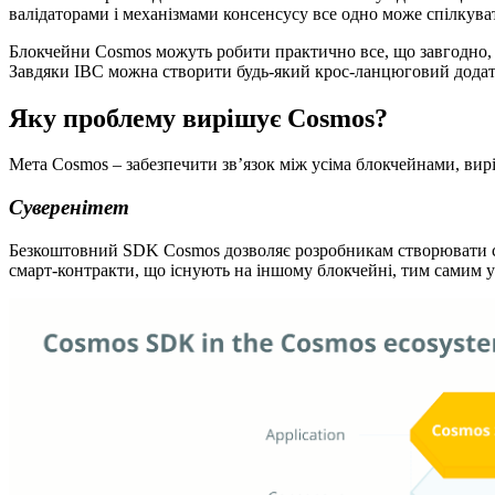
валідаторами і механізмами консенсусу все одно може спілкуват
Блокчейни Cosmos можуть робити практично все, що завгодно,
Завдяки IBC можна створити будь-який крос-ланцюговий додат
Яку проблему вирішує Cosmos?
Мета Cosmos – забезпечити зв’язок між усіма блокчейнами, вир
Суверенітет
Безкоштовний SDK Cosmos дозволяє розробникам створювати су
смарт-контракти, що існують на іншому блокчейні, тим самим у