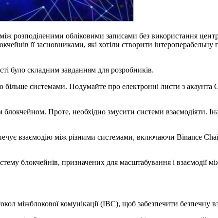
між розподіленими обліковими записами без використання центра
блокчейнів її засновниками, які хотіли створити інтероперабельну
сті було складним завданням для розробників.
бо більше системами. Подумайте про електронні листи з акаунта G
.
 блокчейном. Проте, необхідно змусити системи взаємодіяти. Ін
чує взаємодію між різними системами, включаючи Binance Chain, 
стему блокчейнів, призначених для масштабування і взаємодії м
токол міжблокової комунікації (IBC), щоб забезпечити безпечну 