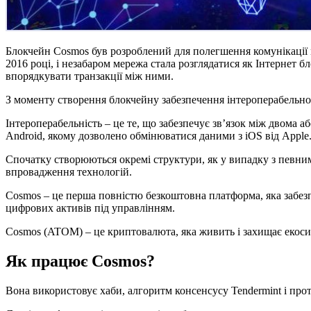
Блокчейн Cosmos був розроблений для полегшення комунікації 
2016 році, і незабаром мережа стала розглядатися як Інтернет 
впорядкувати транзакції між ними.
З моменту створення блокчейну забезпечення інтероперабельно
Інтероперабельність – це те, що забезпечує зв’язок між двома а
Android, якому дозволено обмінюватися даними з iOS від Apple
Спочатку створюються окремі структури, як у випадку з певним
впровадження технологій.
Cosmos – це перша повністю безкоштовна платформа, яка забезпе
цифрових активів під управлінням.
Cosmos (ATOM) – це криптовалюта, яка живить і захищає екоси
Як працює Cosmos?
Вона використовує хаби, алгоритм консенсусу Tendermint і про