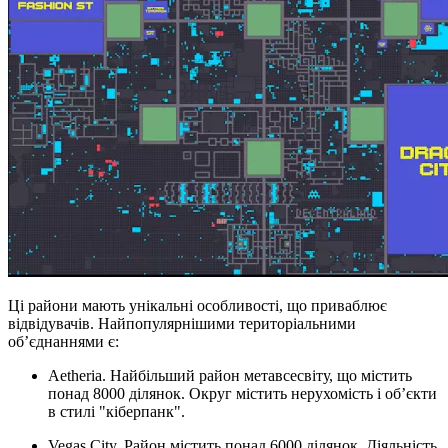
Ці райони мають унікальні особливості, що приваблює
відвідувачів. Найпопулярнішими територіальними
об’єднаннями є:
Aetheria. Найбільший район метавсесвіту, що містить
понад 8000 ділянок. Округ містить нерухомість і об’єкти
в стилі "кіберпанк".
Vegas City. Район містить понад 6000 ділянок. Діяльність