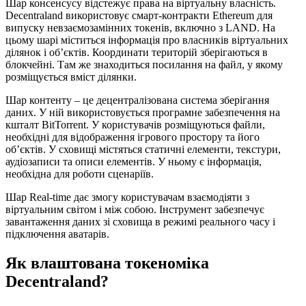
Шар консенсусу відстежує права на віртуальну власність.
Decentraland використовує смарт-контракти Ethereum для
випуску невзаємозамінних токенів, включно з LAND. На
цьому шарі міститься інформація про власників віртуальних
ділянок і об’єктів. Координати територій зберігаються в
блокчейні. Там же знаходиться посилання на файл, у якому
розміщується вміст ділянки.
Шар контенту – це децентралізована система зберігання
даних. У ній використовується програмне забезпечення на
кшталт BitTorrent. У користувачів розміщуються файли,
необхідні для відображення ігрового простору та його
об’єктів. У сховищі містяться статичні елементи, текстури,
аудіозаписи та описи елементів. У ньому є інформація,
необхідна для роботи сценаріїв.
Шар Real-time дає змогу користувачам взаємодіяти з
віртуальним світом і між собою. Інструмент забезпечує
завантаження даних зі сховища в режимі реального часу і
підключення аватарів.
Як влаштована токеноміка
Decentraland?