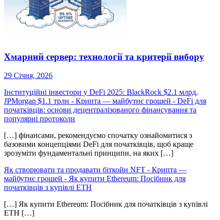
Хмарний сервер: технології та критерії вибору
29 Січня, 2026
Інституційні інвестори у DeFi 2025: BlackRock $2.1 млрд,
JPMorgan $1.1 трлн - Крипта — майбутнє грошей
-
DeFi для
початківців: основи децентралізованого фінансування та
популярні протоколи
[…] фінансами, рекомендуємо спочатку ознайомитися з
базовими концепціями DeFi для початківців, щоб краще
зрозуміти фундаментальні принципи, на яких […]
Як створювати та продавати біткойн NFT - Крипта —
майбутнє грошей
-
Як купити Ethereum: Посібник для
початківців з купівлі ETH
[…] Як купити Ethereum: Посібник для початківців з купівлі
ETH […]