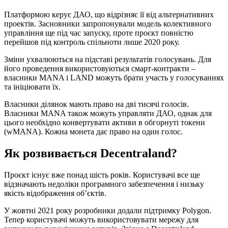
Платформою керує ДАО, що відрізняє її від альтернативних
проектів. Засновники запропонували модель колективного
управління ще під час запуску, проте проєкт повністю
перейшов під контроль спільноти лише 2020 року.
Зміни ухвалюються на підставі результатів голосувань. Для
його проведення використовуються смарт-контракти –
власники MANA і LAND можуть брати участь у голосуваннях
та ініціювати їх.
Власники ділянок мають право на дві тисячі голосів.
Власники MANA також можуть управляти ДАО, однак для
цього необхідно конвертувати активи в обгорнуті токени
(wMANA). Кожна монета дає право на один голос.
Як розвивається Decentraland?
Проєкт існує вже понад шість років. Користувачі все ще
відзначають недоліки програмного забезпечення і низьку
якість відображення об’єктів.
У жовтні 2021 року розробники додали підтримку Polygon.
Тепер користувачі можуть використовувати мережу для