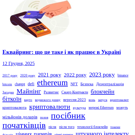
Еквайринг: що це таке і як працює в Україні
12 Грудня, 2025
2023 року
2021 року
2022 року
binance
2017 року
2020 року
ethereum
defi
NFT
Безпека
Децентралізація
chatgpt
bitcoin
Майнінг
блокчейн
Развитие
Смарт-Контракти
Загадки
біткоїн
вересня 2023
варто
ведмежого ринку
вонь
запуск
криптовалют
криптовалюти
криптовалюта
мережі Ethereum
можуть
культура
посібник
мільйонів доларів
позов
початківців
після
після того
технології блокчейн
токени
штучного інтелекту
цінних паперів
цінні папери
фільмів