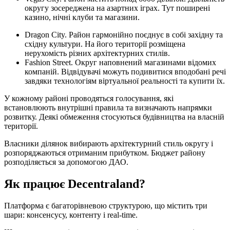
округу зосереджена на азартних іграх. Тут поширені
казино, нічні клуби та магазини.
Dragon City. Район гармонійно поєднує в собі західну та
східну культури. На його території розміщена
нерухомість різних архітектурних стилів.
Fashion Street. Округ наповнений магазинами відомих
компаній. Відвідувачі можуть подивитися вподобані речі
завдяки технологіям віртуальної реальності та купити їх.
У кожному районі проводяться голосування, які
встановлюють внутрішні правила та визначають напрямки
розвитку. Деякі обмеження стосуються будівництва на власній
території.
Власники ділянок вибирають архітектурний стиль округу і
розпоряджаються отриманим прибутком. Бюджет району
розподіляється за допомогою ДАО.
Як працює Decentraland?
Платформа є багаторівневою структурою, що містить три
шари: консенсусу, контенту і real-time.