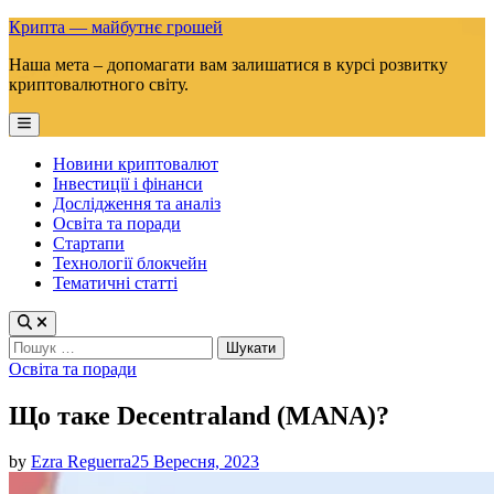
Skip
Крипта — майбутнє грошей
to
Наша мета – допомагати вам залишатися в курсі розвитку
content
криптовалютного світу.
Main
Menu
Новини криптовалют
Інвестиції і фінанси
Дослідження та аналіз
Освіта та поради
Стартапи
Технології блокчейн
Тематичні статті
Пошук:
Posted
Освіта та поради
in
Що таке Decentraland (MANA)?
by
Ezra Reguerra
25 Вересня, 2023