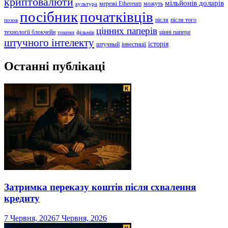
криптовалюти
мільйонів доларів
мережі Ethereum
можуть
культура
посібник
початківців
після
після того
позов
цінних паперів
технології блокчейн
цінні папери
токени
фільмів
штучного інтелекту
історія
штучный
інвестиції
Останні публікаці
Затримка переказу коштів після схвалення
кредиту
7 Червня, 2026
7 Червня, 2026