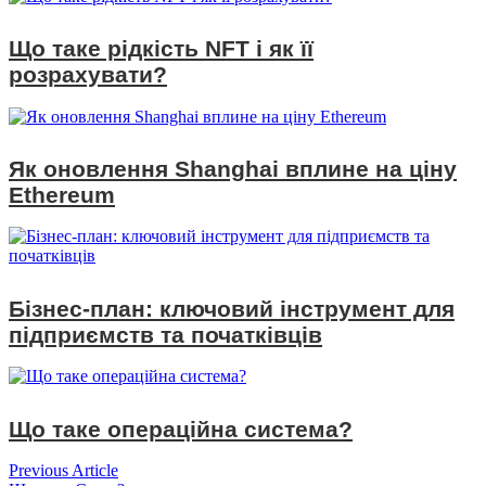
Що таке рідкість NFT і як її
розрахувати?
Як оновлення Shanghai вплине на ціну
Ethereum
Бізнес-план: ключовий інструмент для
підприємств та початківців
Що таке операційна система?
Навігація
Previous
Previous Article