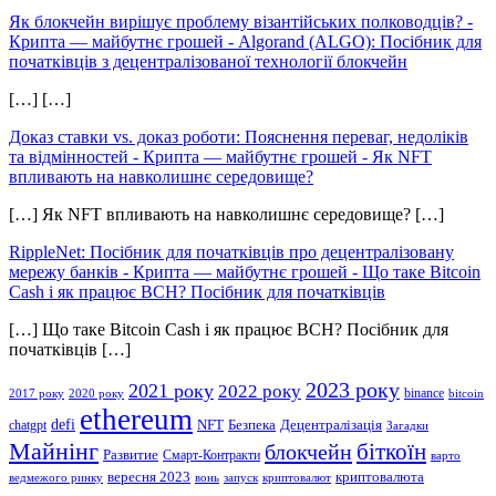
Як блокчейн вирішує проблему візантійських полководців? -
Крипта — майбутнє грошей
-
Algorand (ALGO): Посібник для
початківців з децентралізованої технології блокчейн
[…] […]
Доказ ставки vs. доказ роботи: Пояснення переваг, недоліків
та відмінностей - Крипта — майбутнє грошей
-
Як NFT
впливають на навколишнє середовище?
[…] Як NFT впливають на навколишнє середовище? […]
RippleNet: Посібник для початківців про децентралізовану
мережу банків - Крипта — майбутнє грошей
-
Що таке Bitcoin
Cash і як працює BCH? Посібник для початківців
[…] Що таке Bitcoin Cash і як працює BCH? Посібник для
початківців […]
2023 року
2021 року
2022 року
binance
2017 року
2020 року
bitcoin
ethereum
defi
NFT
Безпека
Децентралізація
chatgpt
Загадки
Майнінг
біткоїн
блокчейн
Развитие
Смарт-Контракти
варто
вересня 2023
криптовалюта
ведмежого ринку
вонь
запуск
криптовалют