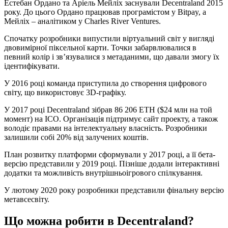
Естебан Ордано та Аріель Мейліх заснували Decentraland 2015
року. До цього Ордано працював програмістом у Bitpay, а
Мейліх – аналітиком у Charles River Ventures.
Спочатку розробники випустили віртуальний світ у вигляді
двовимірної піксельної карти. Точки забарвлювалися в
певний колір і зв’язувалися з метаданими, що давали змогу їх
ідентифікувати.
У 2016 році команда приступила до створення цифрового
світу, що використовує 3D-графіку.
У 2017 році Decentraland зібрав 86 206 ETH ($24 млн на той
момент) на ICO. Організація підтримує сайт проекту, а також
володіє правами на інтелектуальну власність. Розробники
залишили собі 20% від залучених коштів.
План розвитку платформи сформували у 2017 році, а її бета-
версію представили у 2019 році. Пізніше додали інтерактивні
додатки та можливість внутрішньоігрового спілкування.
У лютому 2020 року розробники представили фінальну версію
метавсесвіту.
Що можна робити в Decentraland?