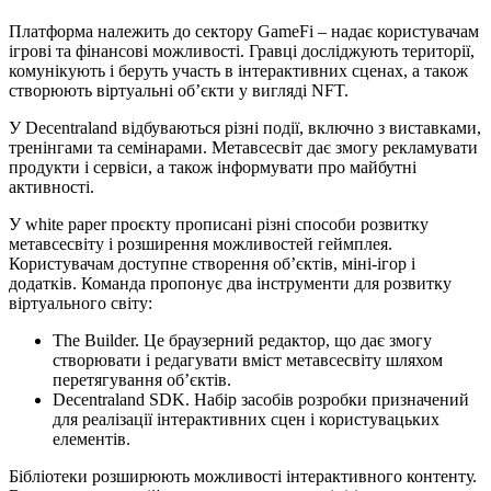
Платформа належить до сектору GameFi – надає користувачам
ігрові та фінансові можливості. Гравці досліджують території,
комунікують і беруть участь в інтерактивних сценах, а також
створюють віртуальні об’єкти у вигляді NFT.
У Decentraland відбуваються різні події, включно з виставками,
тренінгами та семінарами. Метавсесвіт дає змогу рекламувати
продукти і сервіси, а також інформувати про майбутні
активності.
У white paper проєкту прописані різні способи розвитку
метавсесвіту і розширення можливостей геймплея.
Користувачам доступне створення об’єктів, міні-ігор і
додатків. Команда пропонує два інструменти для розвитку
віртуального світу:
The Builder. Це браузерний редактор, що дає змогу
створювати і редагувати вміст метавсесвіту шляхом
перетягування об’єктів.
Decentraland SDK. Набір засобів розробки призначений
для реалізації інтерактивних сцен і користувацьких
елементів.
Бібліотеки розширюють можливості інтерактивного контенту.