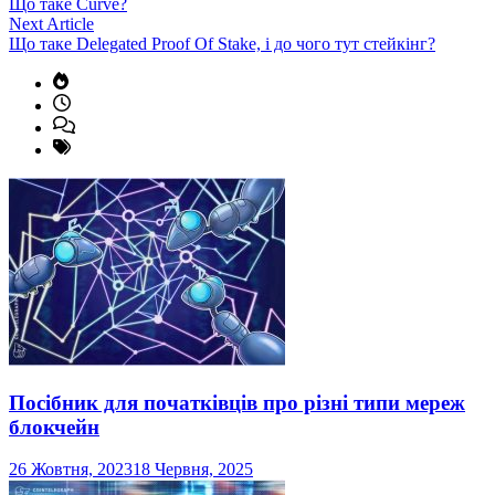
article:
Що таке Curve?
записів
Next
Next Article
article:
Що таке Delegated Proof Of Stake, і до чого тут стейкінг?
Посібник для початківців про різні типи мереж
блокчейн
26 Жовтня, 2023
18 Червня, 2025