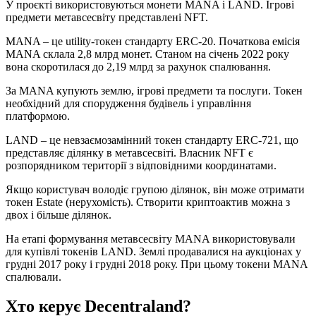
У проєкті використовуються монети MANA і LAND. Ігрові
предмети метавсесвіту представлені NFT.
MANA – це utility-токен стандарту ERC-20. Початкова емісія
MANA склала 2,8 млрд монет. Станом на січень 2022 року
вона скоротилася до 2,19 млрд за рахунок спалювання.
За MANA купують землю, ігрові предмети та послуги. Токен
необхідний для спорудження будівель і управління
платформою.
LAND – це невзаємозамінний токен стандарту ERC-721, що
представляє ділянку в метавсесвіті. Власник NFT є
розпорядником території з відповідними координатами.
Якщо користувач володіє групою ділянок, він може отримати
токен Estate (нерухомість). Створити криптоактив можна з
двох і більше ділянок.
На етапі формування метавсесвіту MANA використовували
для купівлі токенів LAND. Землі продавалися на аукціонах у
грудні 2017 року і грудні 2018 року. При цьому токени MANA
спалювали.
Хто керує Decentraland?