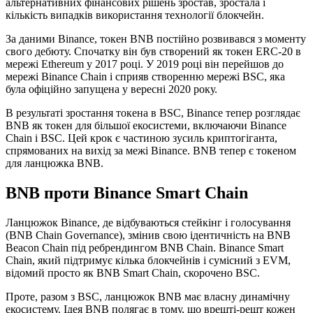
альтернативних фінансових рішень зростав, зростала і
кількість випадків використання технології блокчейн.
За даними Binance, токен BNB постійно розвивався з моменту
свого дебюту. Спочатку він був створений як токен ERC-20 в
мережі Ethereum у 2017 році. У 2019 році він перейшов до
мережі Binance Chain і сприяв створенню мережі BSC, яка
була офіційно запущена у вересні 2020 року.
В результаті зростання токена в BSC, Binance тепер розглядає
BNB як токен для більшої екосистеми, включаючи Binance
Chain і BSC. Цей крок є частиною зусиль криптогіганта,
спрямованих на вихід за межі Binance. BNB тепер є токеном
для ланцюжка BNB.
BNB проти
Binance Smart
Chain
Ланцюжок Binance, де відбуваються стейкінг і голосування
(BNB Chain Governance), змінив свою ідентичність на BNB
Beacon Chain під ребрендингом BNB Chain. Binance Smart
Chain, який підтримує кілька блокчейнів і сумісний з EVM,
відомий просто як BNB Smart Chain, скорочено BSC.
Проте, разом з BSC, ланцюжок BNB має власну динамічну
екосистему. Ідея BNB полягає в тому, що врешті-решт кожен