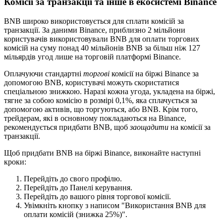
Комісії за транзакції та інше в екосистемі Binance
BNB широко використовується для сплати комісій за
транзакції. За даними Binance, приблизно 2 мільйони
користувачів використовували BNB для оплати торгових
комісій на суму понад 40 мільйонів BNB за більш ніж 127
мільярдів угод лише на торговій платформі Binance.
Оплачуючи стандартні
торгові
комісії на біржі Binance за
допомогою BNB, користувачі можуть скористатися
спеціальною знижкою. Наразі кожна угода, укладена на біржі,
тягне за собою комісію в розмірі 0,1%, яка сплачується за
допомогою активів, що торгуються, або BNB. Крім того,
трейдерам, які в основному покладаються на Binance,
рекомендується придбати BNB, щоб
заощадити
на комісії за
транзакції.
Щоб придбати BNB на біржі Binance, виконайте наступні
кроки:
Перейдіть до свого профілю.
Перейдіть до Панелі керування.
Перейдіть до вашого рівня торгової комісії.
Увімкніть кнопку з написом "Використання BNB для
оплати комісій (знижка 25%)".