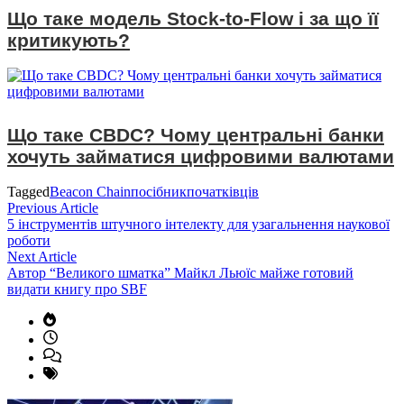
Що таке модель Stock-to-Flow і за що її
критикують?
Що таке CBDC? Чому центральні банки
хочуть займатися цифровими валютами
Tagged
Beacon Chain
посібник
початківців
Навігація
Previous
Previous Article
article:
5 інструментів штучного інтелекту для узагальнення наукової
записів
роботи
Next
Next Article
article:
Автор “Великого шматка” Майкл Льюїс майже готовий
видати книгу про SBF