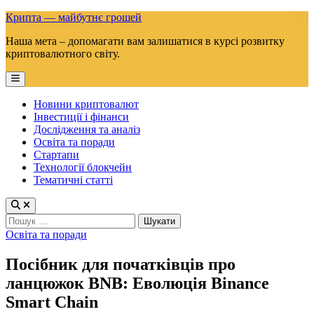
Skip
Крипта — майбутнє грошей
to
Наша мета – допомагати вам залишатися в курсі розвитку
content
криптовалютного світу.
Main
Menu
Новини криптовалют
Інвестиції і фінанси
Дослідження та аналіз
Освіта та поради
Стартапи
Технології блокчейн
Тематичні статті
Пошук:
Posted
Освіта та поради
in
Посібник для початківців про
ланцюжок BNB: Еволюція Binance
Smart Chain