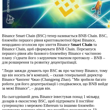
Binance Smart Chain (BSC) тепер називається BNB Chain. BSC,
блокчейн першого рівня криптовалютної біржі Binance,
нещодавно оголосив про злиття Binance
Smart Chain
та
Binance Chain, щоб сформувати BNB Chain. Перезапуск
першого рівня або базового блокчейну Binance є частиною
плану з’єднати його з керуючим токеном протоколу – BNB –
для розширення та розвитку децентралізації.
"Люди завжди думають про BSC як про частину Binance, тому
що він носить ім’я компанії, – сказав генеральний директор
Binance Чанпенг Чжао (Changpeng Zhao). "Ми зробили багато
роботи для його децентралізації і сподіваємося, що BNB вийде
за межі Binance", – додав він.
На сьогоднішній день Binance інвестував понад 1 мільярд
доларів в екосистему BSC, щоб підтримати її постійне
суперництво з мережею Ethereum та іншими блокчейн-
системами першого рівня, яке постійно посилюється. Ці