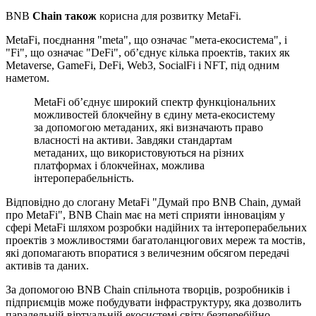
BNB
Chain також
корисна для розвитку MetaFi.
MetaFi, поєднання "meta", що означає "мета-екосистема", і
"Fi", що означає "DeFi", об’єднує кілька проектів, таких як
Metaverse, GameFi, DeFi, Web3, SocialFi і NFT, під одним
наметом.
MetaFi об’єднує широкий спектр функціональних
можливостей блокчейну в єдину мета-екосистему
за допомогою метаданих, які визначають право
власності на активи. Завдяки стандартам
метаданих, що використовуються на різних
платформах і блокчейнах, можлива
інтероперабельність.
Відповідно до слогану MetaFi "Думай про BNB Chain, думай
про MetaFi", BNB Chain має на меті сприяти інноваціям у
сфері MetaFi шляхом розробки надійних та інтероперабельних
проектів з можливостями багатоланцюгових мереж та мостів,
які допомагають впоратися з величезним обсягом передачі
активів та даних.
За допомогою BNB Chain спільнота творців, розробників і
підприємців може побудувати інфраструктуру, яка дозволить
паралельній віртуальній екосистемі світу безперебійно