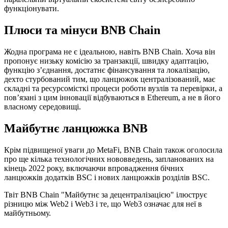
функціонувати.
Плюси та мінуси BNB Chain
Жодна програма не є ідеальною, навіть BNB Chain. Хоча він
пропонує низьку комісію за транзакції, швидку адаптацію,
функцію з’єднання, достатнє фінансування та локалізацію,
дехто стурбований тим, що ланцюжок централізований, має
складні та ресурсомісткі процеси роботи вузлів та перевірки, а
пов’язані з цим інновації відбуваються в Ethereum, а не в його
власному середовищі.
Майбутнє ланцюжка BNB
Крім підвищеної уваги до MetaFi, BNB Chain також оголосила
про ще кілька технологічних нововведень, запланованих на
кінець 2022 року, включаючи впровадження бічних
ланцюжків додатків BSC і нових ланцюжків розділів BSC.
Твіт BNB Chain "Майбутнє за децентралізацією" ілюструє
різницю між Web2 і Web3 і те, що Web3 означає для неї в
майбутньому.