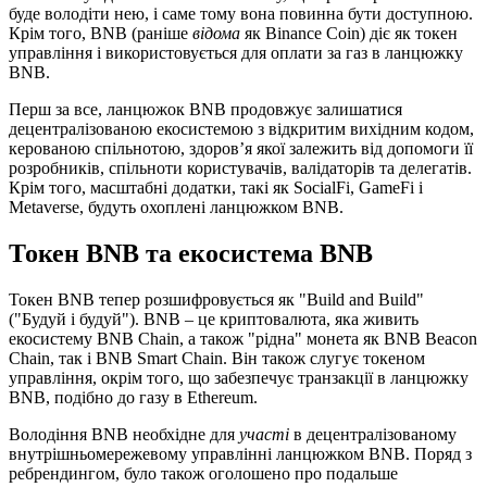
буде володіти нею, і саме тому вона повинна бути доступною.
Крім того, BNB (раніше
відома
як Binance Coin) діє як токен
управління і використовується для оплати за газ в ланцюжку
BNB.
Перш за все, ланцюжок BNB продовжує залишатися
децентралізованою екосистемою з відкритим вихідним кодом,
керованою спільнотою, здоров’я якої залежить від допомоги її
розробників, спільноти користувачів, валідаторів та делегатів.
Крім того, масштабні додатки, такі як SocialFi, GameFi і
Metaverse, будуть охоплені ланцюжком BNB.
Токен BNB та екосистема BNB
Токен BNB тепер розшифровується як "Build and Build"
("Будуй і будуй"). BNB – це криптовалюта, яка живить
екосистему BNB Chain, а також "рідна" монета як BNB Beacon
Chain, так і BNB Smart Chain. Він також слугує токеном
управління, окрім того, що забезпечує транзакції в ланцюжку
BNB, подібно до газу в Ethereum.
Володіння BNB необхідне для
участі
в децентралізованому
внутрішньомережевому управлінні ланцюжком BNB. Поряд з
ребрендингом, було також оголошено про подальше