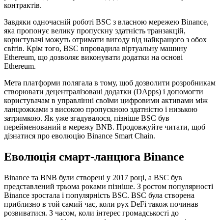
контрактів.
Завдяки одночасній роботі BSC з власною мережею Binance,
яка пропонує велику пропускну здатність транзакцій,
користувачі можуть отримати вигоду від найкращого з обох
світів. Крім того, BSC впровадила віртуальну машину
Ethereum, що дозволяє виконувати додатки на основі
Ethereum.
Мета платформи полягала в тому, щоб дозволити розробникам
створювати децентралізовані додатки (DApps) і допомогти
користувачам в управлінні своїми цифровими активами між
ланцюжками з високою пропускною здатністю і низькою
затримкою. Як уже згадувалося, пізніше BSC був
перейменований в мережу BNB. Продовжуйте читати, щоб
дізнатися про еволюцію Binance Smart Chain.
Еволюція смарт-ланцюга Binance
Binance та BNB були створені у 2017 році, а BSC був
представлений трьома роками пізніше. З ростом популярності
Binance зростала і популярність BSC. BSC була створена
приблизно в той самий час, коли рух DeFi також починав
розвиватися. З часом, коли інтерес громадськості до