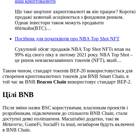
інші криптовалюти
Що таке шортинг ккриптовалюті як він працює? Короткі
продажі зазвичай асоціюються з фондовим ринком.
Однак інвестори також можуть продавати
ббіткойн(BTC)…
Посібник для початківців про NBA Top Shot NFT
Сукупний обсяг продажів NBA Top Shot NFTs впав на
99% від свого піку в лютому 2021 року. NBA Top Shot –
це ринок невзаємозамінних токенів (NFT), який…
Таким чином, стандарт токенів BEP-20 використовується для
створення криптовалютних токенів для BNB Smart Chain, в
той час як BNB
Beacon Chain
використовує стандарт BEP-2.
Цілі BNB
Після зміни назви BSC користувачам, власникам проектів і
розробникам, підключеним до спільноти BNB Chain, стали
доступні деякі поліпшення. Масштабні додатки, такі як
Metaverse
, GameFi, SocialFi та інші, незабаром будуть включені
в BNB Chain.