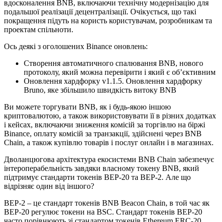
вдосконалення BNB, включаючи технічну модернізацію для
подальшої реалізації децентралізації. Очікується, що такі
покращення підуть на користь користувачам, розробникам та
проектам спільноти.
Ось деякі з оголошених Binance оновлень:
Створення автоматичного спалювання BNB, нового
протоколу, який можна перевірити і який є об’єктивним
Оновлення хардфорку v1.1.5. Оновлення хардфорку
Bruno, яке збільшило швидкість витоку BNB
Ви можете торгувати BNB, як і будь-якою іншою
криптовалютою, а також використовувати її в різних додатках
і кейсах, включаючи зниження комісій за торгівлю на біржі
Binance, оплату комісій за транзакції, здійснені через BNB
Chain, а також купівлю товарів і послуг онлайн і в магазинах.
Дволанцюгова архітектура екосистеми BNB Chain забезпечує
інтероперабельність завдяки власному токену BNB, який
підтримує стандарти токенів BEP-20 та BEP-2. Але що
відрізняє один від іншого?
BEP-2 – це стандарт токенів BNB Beacon Chain, в той час як
BEP-20 регулює токени на BSC. Стандарт токенів BEP-20
часто порівнюють зі стандартом токенів Ethereum ERC-20,