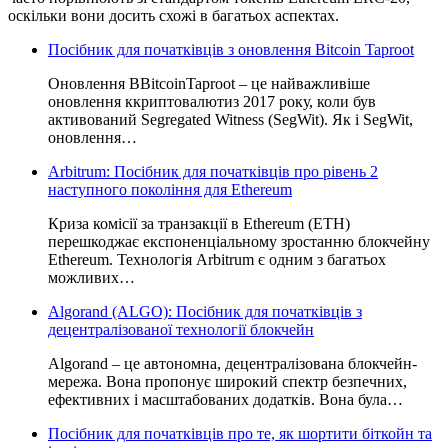
оскільки вони досить схожі в багатьох аспектах.
Посібник для початківців з оновлення Bitcoin Taproot
Оновлення BBitcoinTaproot – це найважливіше
оновлення ккриптовалютиз 2017 року, коли був
активований Segregated Witness (SegWit). Як і SegWit,
оновлення…
Arbitrum: Посібник для початківців про рівень 2
наступного покоління для Ethereum
Криза комісії за транзакції в Ethereum (ETH)
перешкоджає експоненціальному зростанню блокчейну
Ethereum. Технологія Arbitrum є одним з багатьох
можливих…
Algorand (ALGO): Посібник для початківців з
децентралізованої технології блокчейн
Algorand – це автономна, децентралізована блокчейн-
мережа. Вона пропонує широкий спектр безпечних,
ефективних і масштабованих додатків. Вона була…
Посібник для початківців про те, як шортити біткойн та