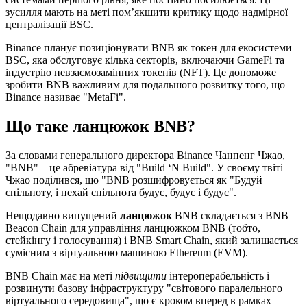
зусилля мають на меті пом’якшити критику щодо надмірної
централізації BSC.
Binance планує позиціонувати BNB як токен для екосистеми
BSC, яка обслуговує кілька секторів, включаючи GameFi та
індустрію невзаємозамінних токенів (NFT). Це допоможе
зробити BNB важливим для подальшого розвитку того, що
Binance називає "MetaFi".
Що таке ланцюжок BNB?
За словами генерального директора Binance Чанпенг Чжао,
"BNB" – це абревіатура від "Build ‘N Build". У своєму твіті
Чжао поділився, що "BNB розшифровується як "Будуй
спільноту, і нехай спільнота будує, будує і будує".
Нещодавно випущений
ланцюжок
BNB складається з BNB
Beacon Chain для управління ланцюжком BNB (тобто,
стейкінгу і голосування) і BNB Smart Chain, який залишається
сумісним з віртуальною машиною Ethereum (EVM).
BNB Chain має на меті
підвищити
інтероперабельність і
розвинути базову інфраструктуру "світового паралельного
віртуального середовища", що є кроком вперед в рамках