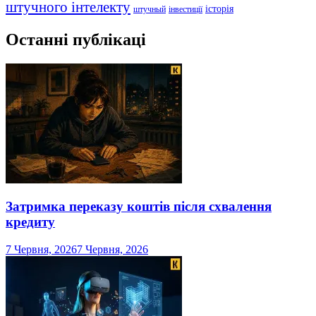
штучного інтелекту
історія
штучный
інвестиції
Останні публікаці
Затримка переказу коштів після схвалення
кредиту
7 Червня, 2026
7 Червня, 2026