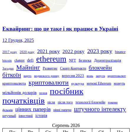
Еквайринг: що це таке і як працює в Україні
12 Грудня, 2025
2023 року
2021 року
2022 року
binance
2017 року
2020 року
ethereum
defi
NFT
Безпека
Децентралізація
chatgpt
bitcoin
Майнінг
блокчейн
Развитие
Смарт-Контракти
Загадки
біткоїн
вересня 2023
варто
ведмежого ринку
вонь
запуск
криптовалют
криптовалюти
криптовалюта
мережі Ethereum
можуть
культура
посібник
мільйонів доларів
позов
початківців
після
після того
технології блокчейн
токени
штучного інтелекту
цінних паперів
цінні папери
фільмів
історія
штучный
інвестиції
Серпень 2026