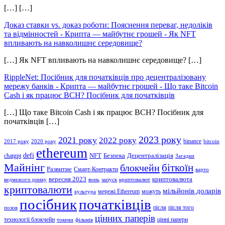
[…] […]
Доказ ставки vs. доказ роботи: Пояснення переваг, недоліків
та відмінностей - Крипта — майбутнє грошей
-
Як NFT
впливають на навколишнє середовище?
[…] Як NFT впливають на навколишнє середовище? […]
RippleNet: Посібник для початківців про децентралізовану
мережу банків - Крипта — майбутнє грошей
-
Що таке Bitcoin
Cash і як працює BCH? Посібник для початківців
[…] Що таке Bitcoin Cash і як працює BCH? Посібник для
початківців […]
2023 року
2021 року
2022 року
binance
2017 року
2020 року
bitcoin
ethereum
defi
NFT
Безпека
Децентралізація
chatgpt
Загадки
Майнінг
біткоїн
блокчейн
Развитие
Смарт-Контракти
варто
вересня 2023
криптовалюта
ведмежого ринку
вонь
запуск
криптовалют
криптовалюти
мільйонів доларів
мережі Ethereum
можуть
культура
посібник
початківців
після
після того
позов
цінних паперів
технології блокчейн
цінні папери
токени
фільмів