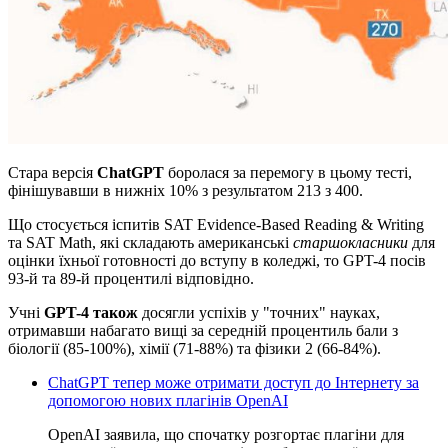
Стара версія
ChatGPT
боролася за перемогу в цьому тесті,
фінішувавши в нижніх 10% з результатом 213 з 400.
Що стосується іспитів SAT Evidence-Based Reading & Writing
та SAT Math, які складають американські
старшокласники
для
оцінки їхньої готовності до вступу в коледжі, то GPT-4 посів
93-й та 89-й процентилі відповідно.
Учні
GPT-4 також
досягли успіхів у "точних" науках,
отримавши набагато вищі за середній процентиль бали з
біології (85-100%), хімії (71-88%) та фізики 2 (66-84%).
ChatGPT тепер може отримати доступ до Інтернету за
допомогою нових плагінів OpenAI
OpenAI заявила, що спочатку розгортає плагіни для