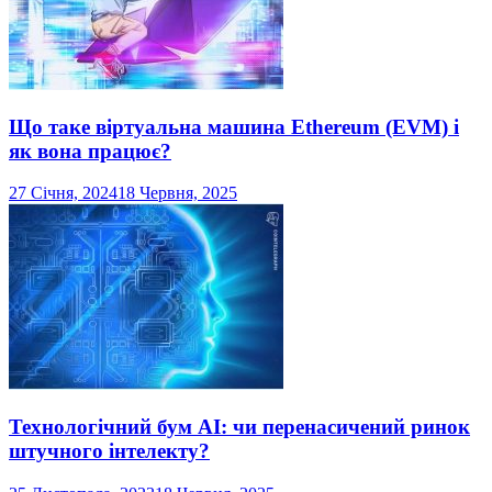
Що таке віртуальна машина Ethereum (EVM) і
як вона працює?
27 Січня, 2024
18 Червня, 2025
Технологічний бум AI: чи перенасичений ринок
штучного інтелекту?