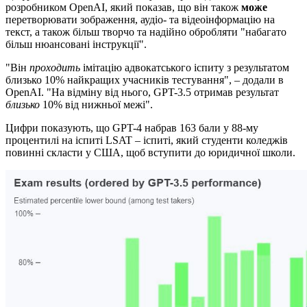
розробником OpenAI, який показав, що він також
може
перетворювати зображення, аудіо- та відеоінформацію на
текст, а також більш творчо та надійно обробляти "набагато
більш нюансовані інструкції".
"Він
проходить
імітацію адвокатського іспиту з результатом
близько 10% найкращих учасників тестування", – додали в
OpenAI. "На відміну від нього, GPT-3.5 отримав результат
близько
10% від нижньої межі".
Цифри показують, що GPT-4 набрав 163 бали у 88-му
процентилі на іспиті LSAT – іспиті, який студенти коледжів
повинні скласти у США, щоб вступити до юридичної школи.