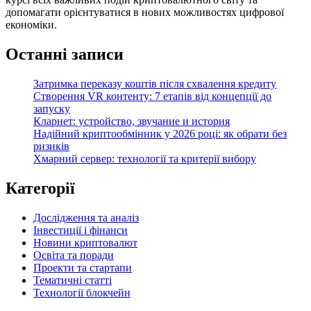
допомагати орієнтуватися в нових можливостях цифрової
економіки.
Останні записи
Затримка переказу коштів після схвалення кредиту
Створення VR контенту: 7 етапів від концепції до
запуску
Кларнет: устройство, звучание и история
Надійний криптообмінник у 2026 році: як обрати без
ризиків
Хмарний сервер: технології та критерії вибору
Категорії
Дослідження та аналіз
Інвестиції і фінанси
Новини криптовалют
Освіта та поради
Проекти та стартапи
Тематичні статті
Технології блокчейн