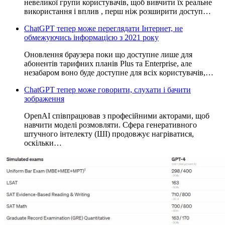
невеликої групи користувачів, щоб вивчити їх реальне
використання і вплив , перш ніж розширити доступ…
ChatGPT тепер може переглядати Інтернет, не
обмежуючись інформацією з 2021 року
Оновлення браузера поки що доступне лише для
абонентів тарифних планів Plus та Enterprise, але
незабаром воно буде доступне для всіх користувачів,…
ChatGPT тепер може говорити, слухати і бачити
зображення
OpenAI співпрацював з професійними акторами, щоб
навчити моделі розмовляти. Сфера генеративного
штучного інтелекту (ШІ) продовжує нагріватися,
оскільки…