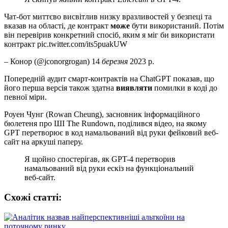
Чат-бот миттєво висвітлив низку вразливостей у безпеці та
вказав на області, де контракт
може
бути використаний. Потім
він перевірив конкретний спосіб, яким я міг би використати
контракт pic.twitter.com/its5puakUW
– Конор (@jconorgrogan) 14
березня
2023 р.
Попередній аудит смарт-контрактів на ChatGPT показав, що
його перша версія також здатна
виявляти
помилки в коді до
певної міри.
Роуен Чунг (Rowan Cheung), засновник інформаційного
бюлетеня про ШІ The Rundown, поділився відео, на якому
GPT перетворює в код намальований від руки фейковий веб-
сайт на аркуші паперу.
Я щойно спостерігав, як GPT-4 перетворив
намальований від руки ескіз на функціональний
веб-сайт.
Схожі статтi: