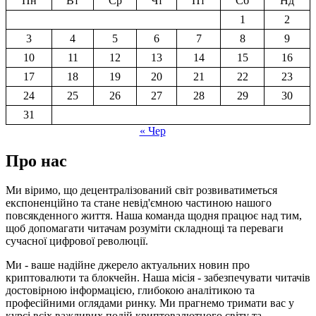
Пн
Вт
Ср
Чт
Пт
Сб
Нд
1
2
3
4
5
6
7
8
9
10
11
12
13
14
15
16
17
18
19
20
21
22
23
24
25
26
27
28
29
30
31
« Чер
Про нас
Ми віримо, що децентралізований світ розвиватиметься
експоненційно та стане невід'ємною частиною нашого
повсякденного життя. Наша команда щодня працює над тим,
щоб допомагати читачам розуміти складнощі та переваги
сучасної цифрової революції.
Ми - ваше надійне джерело актуальних новин про
криптовалюти та блокчейн. Наша місія - забезпечувати читачів
достовірною інформацією, глибокою аналітикою та
професійними оглядами ринку. Ми прагнемо тримати вас у
курсі всіх важливих подій криптовалютного світу та