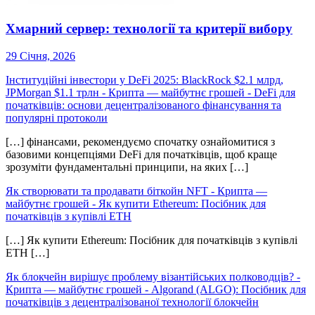
Хмарний сервер: технології та критерії вибору
29 Січня, 2026
Інституційні інвестори у DeFi 2025: BlackRock $2.1 млрд,
JPMorgan $1.1 трлн - Крипта — майбутнє грошей
-
DeFi для
початківців: основи децентралізованого фінансування та
популярні протоколи
[…] фінансами, рекомендуємо спочатку ознайомитися з
базовими концепціями DeFi для початківців, щоб краще
зрозуміти фундаментальні принципи, на яких […]
Як створювати та продавати біткойн NFT - Крипта —
майбутнє грошей
-
Як купити Ethereum: Посібник для
початківців з купівлі ETH
[…] Як купити Ethereum: Посібник для початківців з купівлі
ETH […]
Як блокчейн вирішує проблему візантійських полководців? -
Крипта — майбутнє грошей
-
Algorand (ALGO): Посібник для
початківців з децентралізованої технології блокчейн