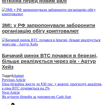
біткоїна перед новим ралі
ЗМІ: у РФ запропонували заборонити
організацію обігу криптовалют
Бичачий ринок BTC почався в березні,
більше реалізується через рік - Артур
Хейз
Tagged
chatgpt
Навігація
Previous
Previous Article
article:
Ціна біткойна зросте до $30 тис. у жовтні, прогнозує аналітик,
записів
а ціна BTC підніметься на 2%
Next
Next Article
article:
Як купити біткойн за допомогою Cash App