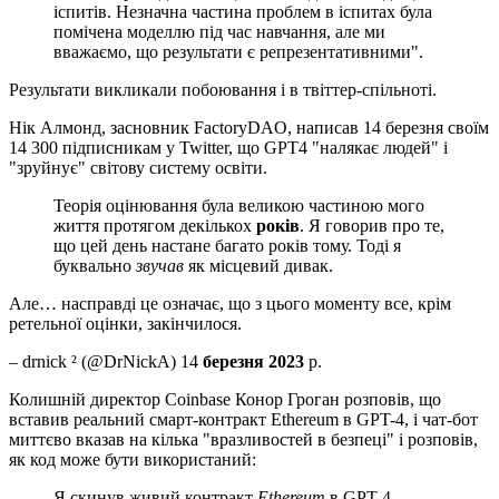
іспитів. Незначна частина проблем в іспитах була
помічена моделлю під час навчання, але ми
вважаємо, що результати є репрезентативними".
Результати викликали побоювання і в твіттер-спільноті.
Нік Алмонд, засновник FactoryDAO, написав 14 березня своїм
14 300 підписникам у Twitter, що GPT4 "налякає людей" і
"зруйнує" світову систему освіти.
Теорія оцінювання була великою частиною мого
життя протягом декількох
років
. Я говорив про те,
що цей день настане багато років тому. Тоді я
буквально
звучав
як місцевий дивак.
Але… насправді це означає, що з цього моменту все, крім
ретельної оцінки, закінчилося.
– drnick ️² (@DrNickA) 14
березня 2023
р.
Колишній директор Coinbase Конор Гроган розповів, що
вставив реальний смарт-контракт Ethereum в GPT-4, і чат-бот
миттєво вказав на кілька "вразливостей в безпеці" і розповів,
як код може бути використаний:
Я скинув живий контракт
Ethereum
в GPT-4.