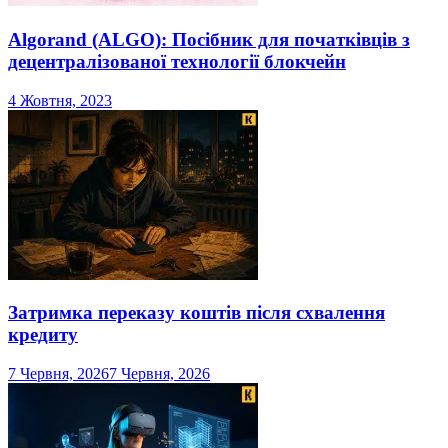
Algorand (ALGO): Посібник для початківців з
децентралізованої технології блокчейн
4 Жовтня, 2023
Затримка переказу коштів після схвалення
кредиту
7 Червня, 2026
7 Червня, 2026