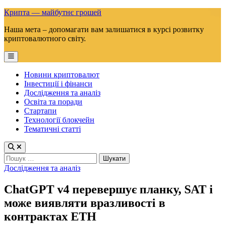
Skip
Крипта — майбутнє грошей
to
Наша мета – допомагати вам залишатися в курсі розвитку
content
криптовалютного світу.
Main
Menu
Новини криптовалют
Інвестиції і фінанси
Дослідження та аналіз
Освіта та поради
Стартапи
Технології блокчейн
Тематичні статті
Пошук:
Posted
Дослідження та аналіз
in
ChatGPT v4 перевершує планку, SAT і
може виявляти вразливості в
контрактах ETH