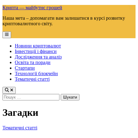
Skip
Крипта — майбутнє грошей
to
Наша мета – допомагати вам залишатися в курсі розвитку
content
криптовалютного світу.
Main
Menu
Новини криптовалют
Інвестиції і фінанси
Дослідження та аналіз
Освіта та поради
Стартапи
Технології блокчейн
Тематичні статті
Пошук:
Загадки
Posted
Тематичні статті
in