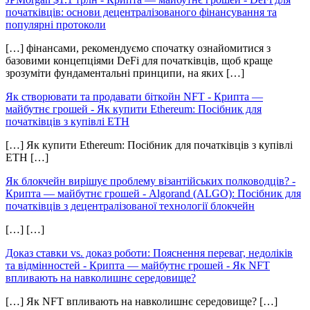
початківців: основи децентралізованого фінансування та
популярні протоколи
[…] фінансами, рекомендуємо спочатку ознайомитися з
базовими концепціями DeFi для початківців, щоб краще
зрозуміти фундаментальні принципи, на яких […]
Як створювати та продавати біткойн NFT - Крипта —
майбутнє грошей
-
Як купити Ethereum: Посібник для
початківців з купівлі ETH
[…] Як купити Ethereum: Посібник для початківців з купівлі
ETH […]
Як блокчейн вирішує проблему візантійських полководців? -
Крипта — майбутнє грошей
-
Algorand (ALGO): Посібник для
початківців з децентралізованої технології блокчейн
[…] […]
Доказ ставки vs. доказ роботи: Пояснення переваг, недоліків
та відмінностей - Крипта — майбутнє грошей
-
Як NFT
впливають на навколишнє середовище?
[…] Як NFT впливають на навколишнє середовище? […]