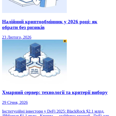
Надійний криптообмінник у 2026 році: як
обрати без ризиків
23 Лютого, 2026
Хмарний сервер: технології та критерії вибору
29 Січня, 2026
Інституційні інвестори у DeFi 2025: BlackRock $2.1 млрд,
JPMorgan $1.1 трлн - Крипта — майбутнє грошей
-
DeFi для