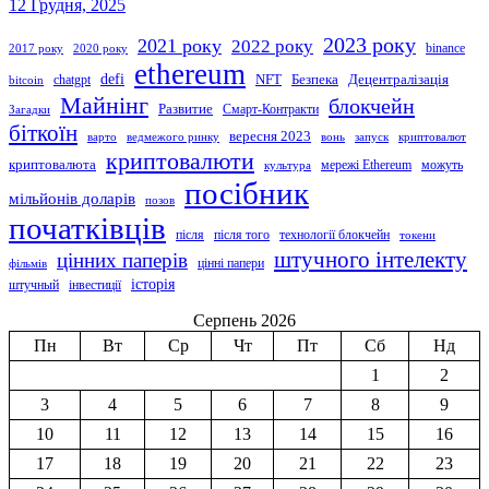
12 Грудня, 2025
2023 року
2021 року
2022 року
binance
2017 року
2020 року
ethereum
defi
NFT
Безпека
Децентралізація
chatgpt
bitcoin
Майнінг
блокчейн
Развитие
Смарт-Контракти
Загадки
біткоїн
вересня 2023
варто
ведмежого ринку
вонь
запуск
криптовалют
криптовалюти
криптовалюта
мережі Ethereum
можуть
культура
посібник
мільйонів доларів
позов
початківців
після
після того
технології блокчейн
токени
штучного інтелекту
цінних паперів
цінні папери
фільмів
історія
штучный
інвестиції
Серпень 2026
Пн
Вт
Ср
Чт
Пт
Сб
Нд
1
2
3
4
5
6
7
8
9
10
11
12
13
14
15
16
17
18
19
20
21
22
23