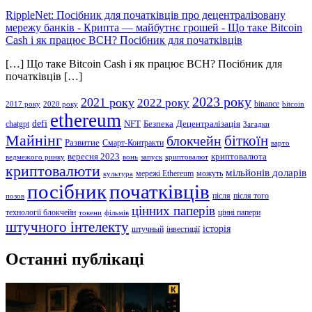
RippleNet: Посібник для початківців про децентралізовану
мережу банків - Крипта — майбутнє грошей
-
Що таке Bitcoin
Cash і як працює BCH? Посібник для початківців
[…] Що таке Bitcoin Cash і як працює BCH? Посібник для
початківців […]
2023 року
2021 року
2022 року
binance
2017 року
2020 року
bitcoin
ethereum
defi
NFT
Безпека
Децентралізація
chatgpt
Загадки
Майнінг
біткоїн
блокчейн
Развитие
Смарт-Контракти
варто
вересня 2023
криптовалюта
ведмежого ринку
вонь
запуск
криптовалют
криптовалюти
мільйонів доларів
мережі Ethereum
можуть
культура
посібник
початківців
після
після того
позов
цінних паперів
технології блокчейн
цінні папери
токени
фільмів
штучного інтелекту
історія
штучный
інвестиції
Останні публікаці