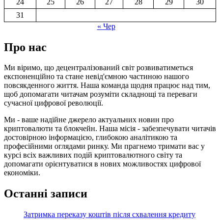
24
25
26
27
28
29
30
31
« Чер
Про нас
Ми віримо, що децентралізований світ розвиватиметься
експоненційно та стане невід'ємною частиною нашого
повсякденного життя. Наша команда щодня працює над тим,
щоб допомагати читачам розуміти складнощі та переваги
сучасної цифрової революції.
Ми - ваше надійне джерело актуальних новин про
криптовалюти та блокчейн. Наша місія - забезпечувати читачів
достовірною інформацією, глибокою аналітикою та
професійними оглядами ринку. Ми прагнемо тримати вас у
курсі всіх важливих подій криптовалютного світу та
допомагати орієнтуватися в нових можливостях цифрової
економіки.
Останні записи
Затримка переказу коштів після схвалення кредиту