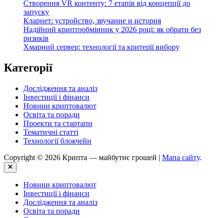
Створення VR контенту: 7 етапів від концепції до
запуску
Кларнет: устройство, звучание и история
Надійний криптообмінник у 2026 році: як обрати без
ризиків
Хмарний сервер: технології та критерії вибору
Категорії
Дослідження та аналіз
Інвестиції і фінанси
Новини криптовалют
Освіта та поради
Проекти та стартапи
Тематичні статті
Технології блокчейн
Copyright © 2026 Крипта — майбутнє грошей |
Мапа сайту
.
Close
Новини криптовалют
Інвестиції і фінанси
Дослідження та аналіз
Освіта та поради