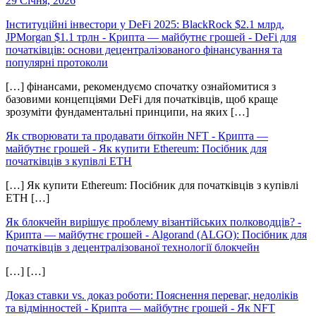
29 Січня, 2026
Інституційні інвестори у DeFi 2025: BlackRock $2.1 млрд,
JPMorgan $1.1 трлн - Крипта — майбутнє грошей
-
DeFi для
початківців: основи децентралізованого фінансування та
популярні протоколи
[…] фінансами, рекомендуємо спочатку ознайомитися з
базовими концепціями DeFi для початківців, щоб краще
зрозуміти фундаментальні принципи, на яких […]
Як створювати та продавати біткойн NFT - Крипта —
майбутнє грошей
-
Як купити Ethereum: Посібник для
початківців з купівлі ETH
[…] Як купити Ethereum: Посібник для початківців з купівлі
ETH […]
Як блокчейн вирішує проблему візантійських полководців? -
Крипта — майбутнє грошей
-
Algorand (ALGO): Посібник для
початківців з децентралізованої технології блокчейн
[…] […]
Доказ ставки vs. доказ роботи: Пояснення переваг, недоліків
та відмінностей - Крипта — майбутнє грошей
-
Як NFT