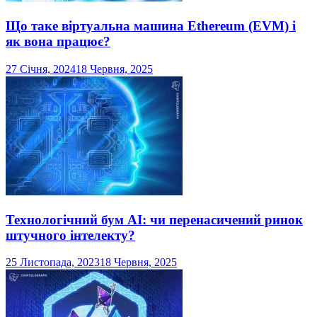
Що таке віртуальна машина Ethereum (EVM) і
як вона працює?
27 Січня, 2024
18 Червня, 2025
Технологічний бум AI: чи перенасичений ринок
штучного інтелекту?
25 Листопада, 2023
18 Червня, 2025