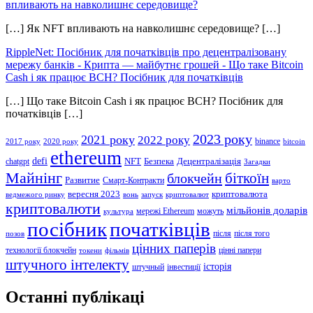
впливають на навколишнє середовище?
[…] Як NFT впливають на навколишнє середовище? […]
RippleNet: Посібник для початківців про децентралізовану
мережу банків - Крипта — майбутнє грошей
-
Що таке Bitcoin
Cash і як працює BCH? Посібник для початківців
[…] Що таке Bitcoin Cash і як працює BCH? Посібник для
початківців […]
2023 року
2021 року
2022 року
binance
2017 року
2020 року
bitcoin
ethereum
defi
NFT
Безпека
Децентралізація
chatgpt
Загадки
Майнінг
біткоїн
блокчейн
Развитие
Смарт-Контракти
варто
вересня 2023
криптовалюта
ведмежого ринку
вонь
запуск
криптовалют
криптовалюти
мільйонів доларів
мережі Ethereum
можуть
культура
посібник
початківців
після
після того
позов
цінних паперів
технології блокчейн
цінні папери
токени
фільмів
штучного інтелекту
історія
штучный
інвестиції
Останні публікаці