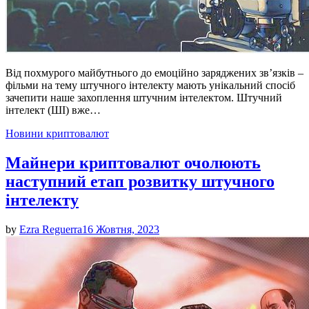
Від похмурого майбутнього до емоційно заряджених зв’язків –
фільми на тему штучного інтелекту мають унікальний спосіб
зачепити наше захоплення штучним інтелектом. Штучний
інтелект (ШІ) вже…
Posted
Новини криптовалют
in
Майнери криптовалют очолюють
наступний етап розвитку штучного
інтелекту
by
Ezra Reguerra
16 Жовтня, 2023