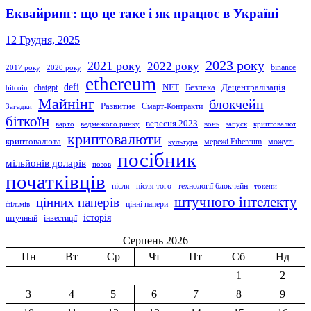
Еквайринг: що це таке і як працює в Україні
12 Грудня, 2025
2023 року
2021 року
2022 року
binance
2017 року
2020 року
ethereum
defi
NFT
Безпека
Децентралізація
chatgpt
bitcoin
Майнінг
блокчейн
Развитие
Смарт-Контракти
Загадки
біткоїн
вересня 2023
варто
ведмежого ринку
вонь
запуск
криптовалют
криптовалюти
криптовалюта
мережі Ethereum
можуть
культура
посібник
мільйонів доларів
позов
початківців
після
після того
технології блокчейн
токени
штучного інтелекту
цінних паперів
цінні папери
фільмів
історія
штучный
інвестиції
Серпень 2026
Пн
Вт
Ср
Чт
Пт
Сб
Нд
1
2
3
4
5
6
7
8
9