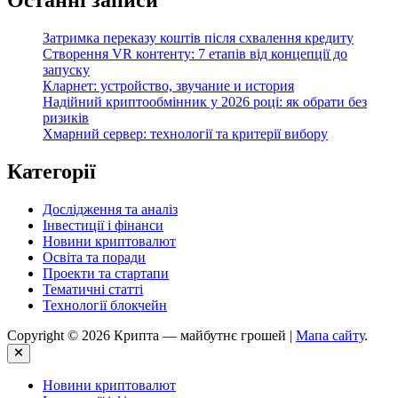
Затримка переказу коштів після схвалення кредиту
Створення VR контенту: 7 етапів від концепції до
запуску
Кларнет: устройство, звучание и история
Надійний криптообмінник у 2026 році: як обрати без
ризиків
Хмарний сервер: технології та критерії вибору
Категорії
Дослідження та аналіз
Інвестиції і фінанси
Новини криптовалют
Освіта та поради
Проекти та стартапи
Тематичні статті
Технології блокчейн
Copyright © 2026 Крипта — майбутнє грошей |
Мапа сайту
.
Close
Новини криптовалют