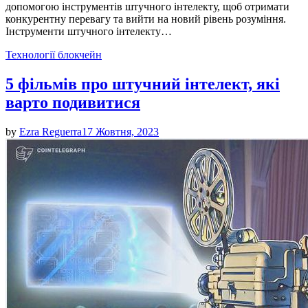
допомогою інструментів штучного інтелекту, щоб отримати
конкурентну перевагу та вийти на новий рівень розуміння.
Інструменти штучного інтелекту…
Posted
Технології блокчейн
in
5 фільмів про штучний інтелект, які
варто подивитися
by
Ezra Reguerra
17 Жовтня, 2023