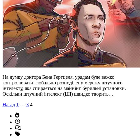
На думку доктора Бена Гертцеля, урядам буде важко
контролювати глобально розподілену мережу штучного
інтелекту, яка спирається на майнінг-бурильні установки.
Оскільки штучний інтелект (ШІ) швидко творить…
Пагінація
Назад
1
…
3
4
записів