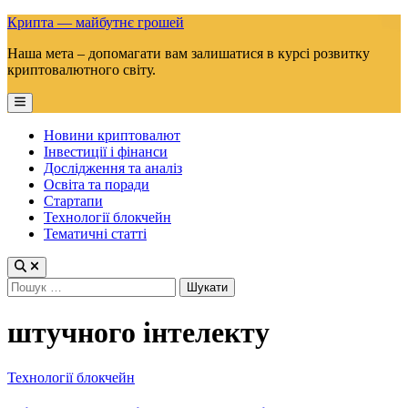
Skip
Крипта — майбутнє грошей
to
Наша мета – допомагати вам залишатися в курсі розвитку
content
криптовалютного світу.
Main
Menu
Новини криптовалют
Інвестиції і фінанси
Дослідження та аналіз
Освіта та поради
Стартапи
Технології блокчейн
Тематичні статті
Пошук:
штучного інтелекту
Posted
Технології блокчейн
in