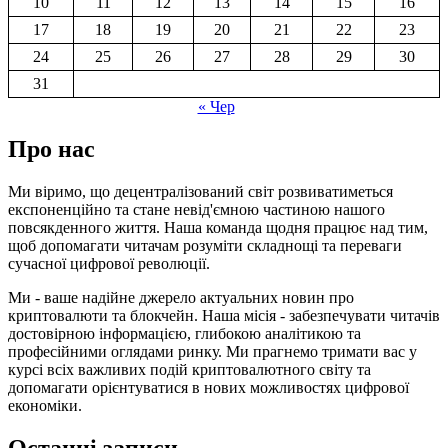
10
11
12
13
14
15
16
17
18
19
20
21
22
23
24
25
26
27
28
29
30
31
« Чер
Про нас
Ми віримо, що децентралізований світ розвиватиметься
експоненційно та стане невід'ємною частиною нашого
повсякденного життя. Наша команда щодня працює над тим,
щоб допомагати читачам розуміти складнощі та переваги
сучасної цифрової революції.
Ми - ваше надійне джерело актуальних новин про
криптовалюти та блокчейн. Наша місія - забезпечувати читачів
достовірною інформацією, глибокою аналітикою та
професійними оглядами ринку. Ми прагнемо тримати вас у
курсі всіх важливих подій криптовалютного світу та
допомагати орієнтуватися в нових можливостях цифрової
економіки.
Останні записи