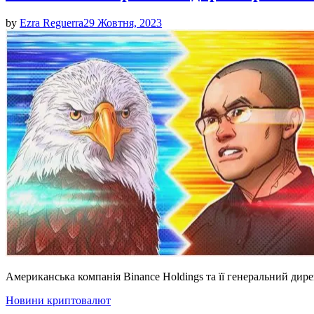
by
Ezra Reguerra
29 Жовтня, 2023
Американська компанія Binance Holdings та її генеральний дир
Posted
Новини криптовалют
in