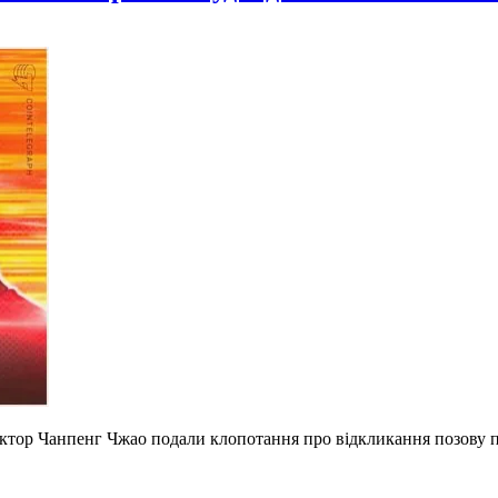
ектор Чанпенг Чжао подали клопотання про відкликання позову пр