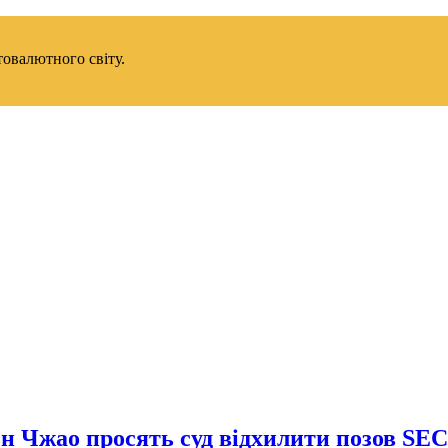
товалютного світу.
н Чжао просять суд відхилити позов SEC