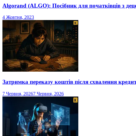
Algorand (ALGO): Посібник для початківців з дец
4 Жовтня, 2023
Затримка переказу коштів після схвалення креди
7 Червня, 2026
7 Червня, 2026