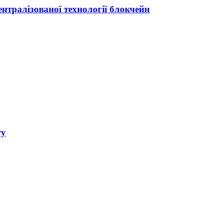
ентралізованої технології блокчейн
ту