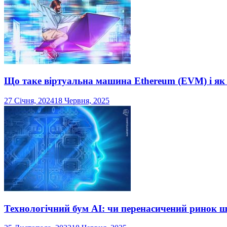
Що таке віртуальна машина Ethereum (EVM) і як
27 Січня, 2024
18 Червня, 2025
Технологічний бум AI: чи перенасичений ринок ш