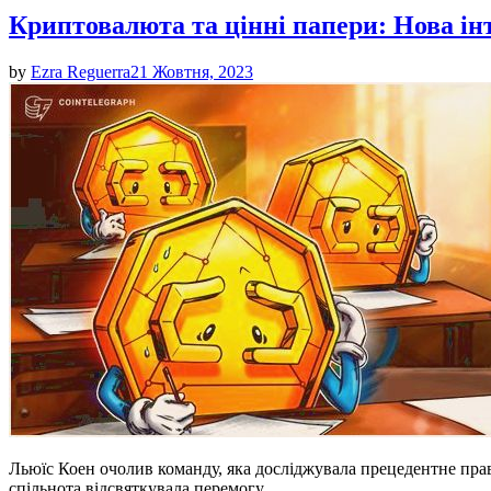
Криптовалюта та цінні папери: Нова ін
by
Ezra Reguerra
21 Жовтня, 2023
Льюїс Коен очолив команду, яка досліджувала прецедентне прав
спільнота відсвяткувала перемогу…