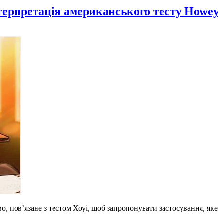
терпретація американського тесту Howey
о, пов’язане з тестом Хоуі, щоб запропонувати застосування, як