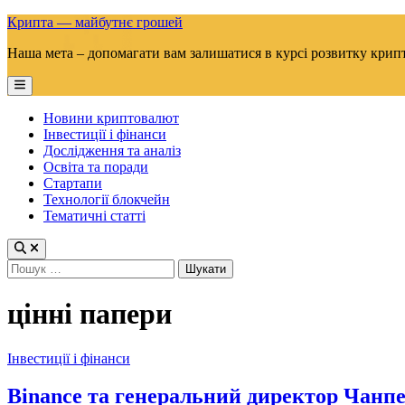
Skip
Крипта — майбутнє грошей
to
Наша мета – допомагати вам залишатися в курсі розвитку крип
content
Main
Menu
Новини криптовалют
Інвестиції і фінанси
Дослідження та аналіз
Освіта та поради
Стартапи
Технології блокчейн
Тематичні статті
Пошук:
цінні папери
Posted
Інвестиції і фінанси
in
Binance та генеральний директор Чанпе