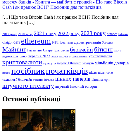
мережу банків - Крипта — майбутнє грошей
-
Що таке Bitcoin
Cash і як працює BCH? Посібник для початківців
[…] Що таке Bitcoin Cash і як працює BCH? Посібник для
початківців […]
2023 року
2021 року
2022 року
binance
2017 року
2020 року
bitcoin
ethereum
defi
NFT
Безпека
Децентралізація
chatgpt
Загадки
Майнінг
біткоїн
блокчейн
Развитие
Смарт-Контракти
варто
вересня 2023
криптовалюта
ведмежого ринку
вонь
запуск
криптовалют
криптовалюти
мільйонів доларів
мережі Ethereum
можуть
культура
посібник
початківців
після
після того
позов
цінних паперів
технології блокчейн
цінні папери
токени
фільмів
штучного інтелекту
історія
штучный
інвестиції
Останні публікаці