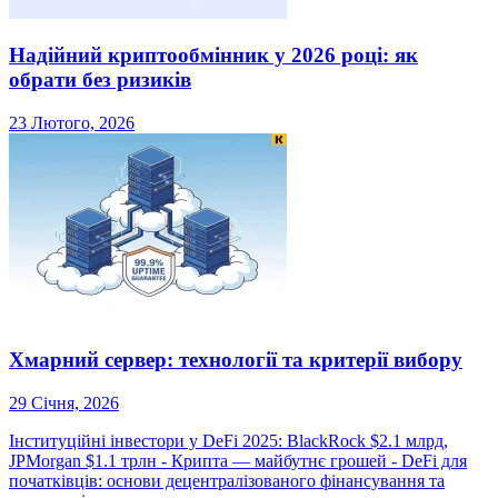
Надійний криптообмінник у 2026 році: як
обрати без ризиків
23 Лютого, 2026
Хмарний сервер: технології та критерії вибору
29 Січня, 2026
Інституційні інвестори у DeFi 2025: BlackRock $2.1 млрд,
JPMorgan $1.1 трлн - Крипта — майбутнє грошей
-
DeFi для
початківців: основи децентралізованого фінансування та