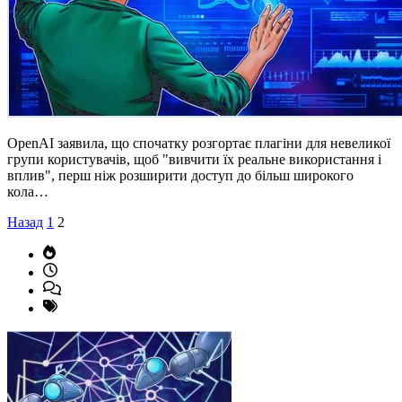
OpenAI заявила, що спочатку розгортає плагіни для невеликої
групи користувачів, щоб "вивчити їх реальне використання і
вплив", перш ніж розширити доступ до більш широкого
кола…
Пагінація
Назад
1
2
записів