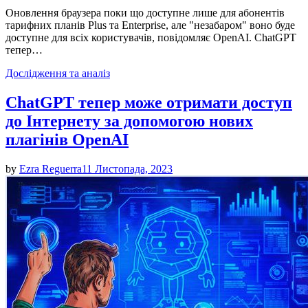
Оновлення браузера поки що доступне лише для абонентів
тарифних планів Plus та Enterprise, але "незабаром" воно буде
доступне для всіх користувачів, повідомляє OpenAI. ChatGPT
тепер…
Posted
Дослідження та аналіз
in
ChatGPT тепер може отримати доступ
до Інтернету за допомогою нових
плагінів OpenAI
by
Ezra Reguerra
11 Листопада, 2023