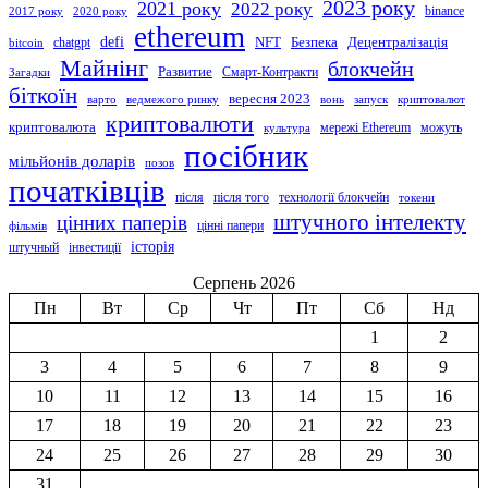
2023 року
2021 року
2022 року
binance
2017 року
2020 року
ethereum
defi
NFT
Безпека
Децентралізація
chatgpt
bitcoin
Майнінг
блокчейн
Развитие
Смарт-Контракти
Загадки
біткоїн
вересня 2023
варто
ведмежого ринку
вонь
запуск
криптовалют
криптовалюти
криптовалюта
мережі Ethereum
можуть
культура
посібник
мільйонів доларів
позов
початківців
після
після того
технології блокчейн
токени
штучного інтелекту
цінних паперів
цінні папери
фільмів
історія
штучный
інвестиції
Серпень 2026
Пн
Вт
Ср
Чт
Пт
Сб
Нд
1
2
3
4
5
6
7
8
9
10
11
12
13
14
15
16
17
18
19
20
21
22
23
24
25
26
27
28
29
30
31