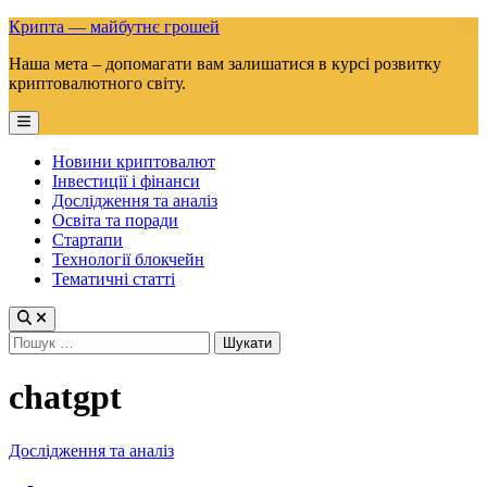
Skip
Крипта — майбутнє грошей
to
Наша мета – допомагати вам залишатися в курсі розвитку
content
криптовалютного світу.
Main
Menu
Новини криптовалют
Інвестиції і фінанси
Дослідження та аналіз
Освіта та поради
Стартапи
Технології блокчейн
Тематичні статті
Пошук:
chatgpt
Posted
Дослідження та аналіз
in