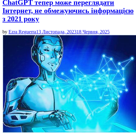
ChatGPT тепер може переглядати
Інтернет, не обмежуючись інформацією
з 2021 року
by
Ezra Reguerra
13 Листопада, 2023
18 Червня, 2025