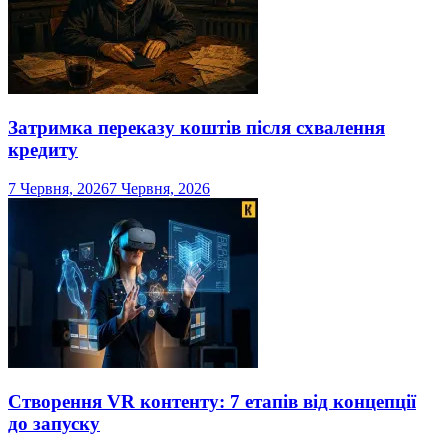
Затримка переказу коштів після схвалення
кредиту
7 Червня, 2026
7 Червня, 2026
Створення VR контенту: 7 етапів від концепції
до запуску