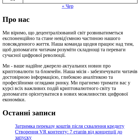
« Чер
Про нас
Ми віримо, що децентралізований світ розвиватиметься
експоненційно та стане невід'ємною частиною нашого
повсякденного життя. Наша команда щодня працює над тим,
щоб допомагати читачам розуміти складнощі та переваги
сучасної цифрової революції.
Ми - ваше надійне джерело актуальних новин про
криптовалюти та блокчейн. Наша місія - забезпечувати читачів
достовірною інформацією, глибокою аналітикою та
професійними оглядами ринку. Ми прагнемо тримати вас у
курсі всіх важливих подій криптовалютного світу та
допомагати орієнтуватися в нових можливостях цифрової
економіки.
Останні записи
Затримка переказу коштів після схвалення кредиту
Створення VR контенту: 7 етапів від концепції до
запуску