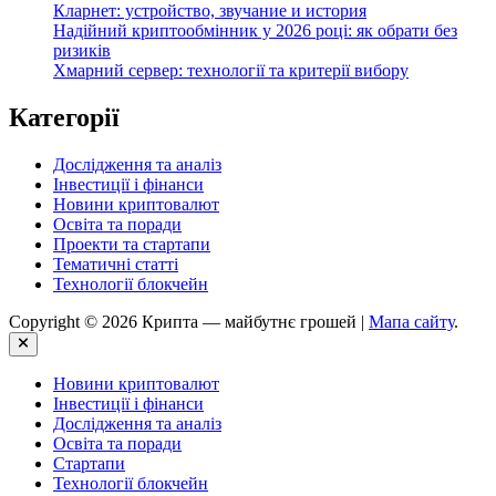
Кларнет: устройство, звучание и история
Надійний криптообмінник у 2026 році: як обрати без
ризиків
Хмарний сервер: технології та критерії вибору
Категорії
Дослідження та аналіз
Інвестиції і фінанси
Новини криптовалют
Освіта та поради
Проекти та стартапи
Тематичні статті
Технології блокчейн
Copyright © 2026 Крипта — майбутнє грошей |
Мапа сайту
.
Close
Новини криптовалют
Інвестиції і фінанси
Дослідження та аналіз
Освіта та поради
Стартапи
Технології блокчейн