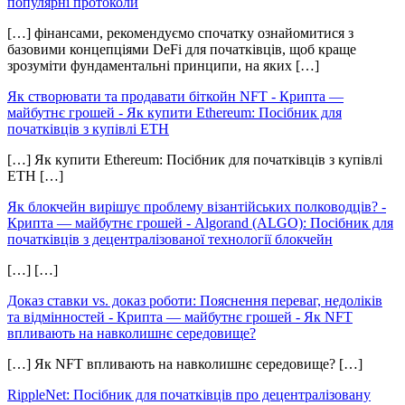
популярні протоколи
[…] фінансами, рекомендуємо спочатку ознайомитися з
базовими концепціями DeFi для початківців, щоб краще
зрозуміти фундаментальні принципи, на яких […]
Як створювати та продавати біткойн NFT - Крипта —
майбутнє грошей
-
Як купити Ethereum: Посібник для
початківців з купівлі ETH
[…] Як купити Ethereum: Посібник для початківців з купівлі
ETH […]
Як блокчейн вирішує проблему візантійських полководців? -
Крипта — майбутнє грошей
-
Algorand (ALGO): Посібник для
початківців з децентралізованої технології блокчейн
[…] […]
Доказ ставки vs. доказ роботи: Пояснення переваг, недоліків
та відмінностей - Крипта — майбутнє грошей
-
Як NFT
впливають на навколишнє середовище?
[…] Як NFT впливають на навколишнє середовище? […]
RippleNet: Посібник для початківців про децентралізовану