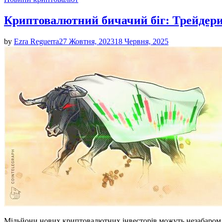
in
Криптовалютний бичачий біг: Трейдери
by
Ezra Reguerra
27 Жовтня, 2023
18 Червня, 2025
Мільйони нових криптовалютних інвесторів можуть незабаром п