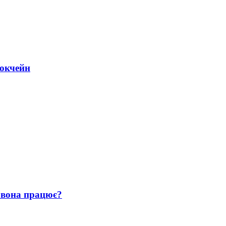
локчейн
 вона працює?