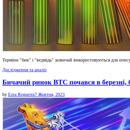
Терміни "бик" і "ведмідь" зазвичай використовуються для опису
Posted
Дослідження та аналіз
in
Бичачий ринок BTC почався в березні, б
by
Ezra Reguerra
7 Жовтня, 2023