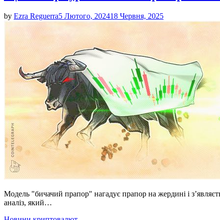
by
Ezra Reguerra
5 Лютого, 2024
18 Червня, 2025
Модель "бичачий прапор" нагадує прапор на жердині і з’являєт
аналіз, який…
Posted
Новини криптовалют