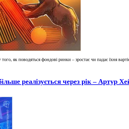
 того, як поводяться фондові ринки – зростає чи падає їхня варт
ільше реалізується через рік – Артур Хе