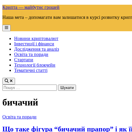
Skip
Крипта — майбутнє грошей
to
Наша мета – допомагати вам залишатися в курсі розвитку крип
content
Main
Menu
Новини криптовалют
Інвестиції і фінанси
Дослідження та аналіз
Освіта та поради
Стартапи
Технології блокчейн
Тематичні статті
Пошук:
бичачий
Posted
Освіта та поради
in
Що таке фігура “бичачий прапор” і як ї