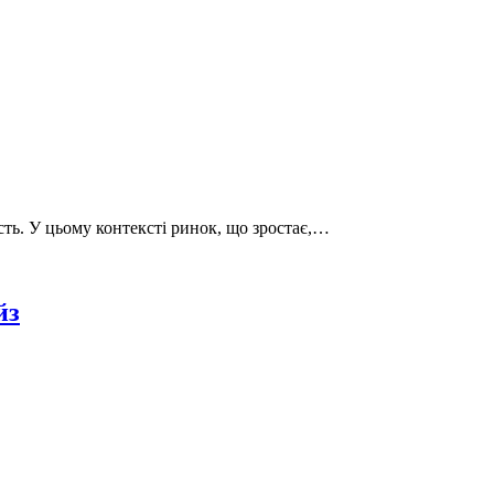
ість. У цьому контексті ринок, що зростає,…
йз