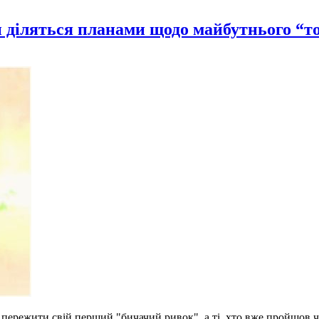
 діляться планами щодо майбутнього “т
ережити свій перший "бичачий ривок", а ті, хто вже пройшов ч