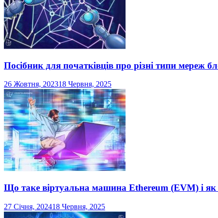
Посібник для початківців про різні типи мереж б
26 Жовтня, 2023
18 Червня, 2025
Що таке віртуальна машина Ethereum (EVM) і як
27 Січня, 2024
18 Червня, 2025