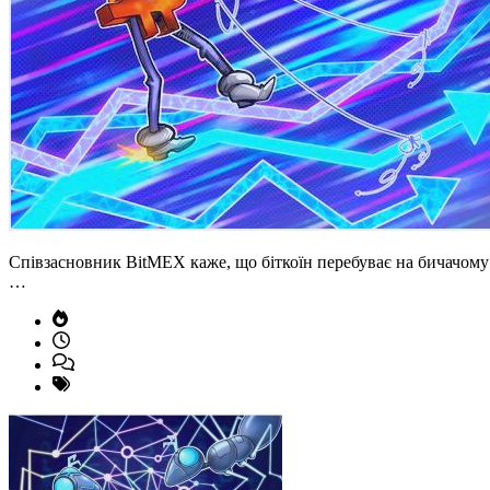
Співзасновник BitMEX каже, що біткоїн перебуває на бичачому 
…