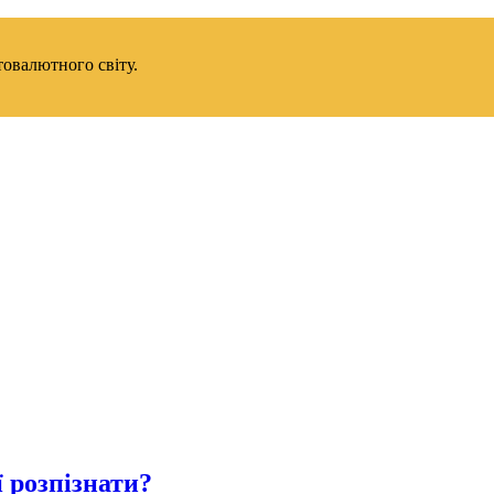
товалютного світу.
ї розпізнати?