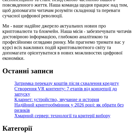
повсякденного життя. Наша команда щодня працює над тим,
щоб допомагати читачам розуміти складнощі та переваги
сучасної цифрової революції.
Ми - ваше надійне джерело актуальних новин про
криптовалюти та блокчейн. Наша місія - забезпечувати читачів
достовірною інформацією, глибокою аналітикою та
професійними оглядами ринку. Ми прагнемо тримати вас у
курсі всіх важливих подій криптовалютного світу та
допомагати орієнтуватися в нових можливостях цифрової
економіки.
Останні записи
Затримка переказу коштів після схвалення кредиту
Створення VR контенту: 7 етапів від концепції до
запуску
Кларнет: устройство, звучание и история
Надійний криптообмінник у 2026 році: як обрати без
ризиків
Хмарний сервер: технології та критерії вибору
Категорії