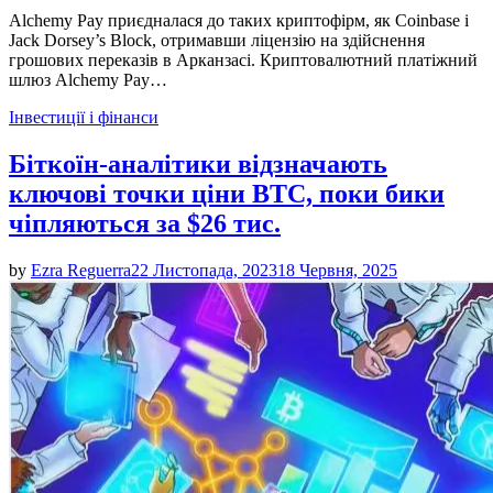
Alchemy Pay приєдналася до таких криптофірм, як Coinbase і
Jack Dorsey’s Block, отримавши ліцензію на здійснення
грошових переказів в Арканзасі. Криптовалютний платіжний
шлюз Alchemy Pay…
Posted
Інвестиції і фінанси
in
Біткоїн-аналітики відзначають
ключові точки ціни BTC, поки бики
чіпляються за $26 тис.
by
Ezra Reguerra
22 Листопада, 2023
18 Червня, 2025