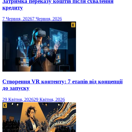
Затримка переказу коштів після схвалення
кредиту
7 Червня, 2026
7 Червня, 2026
Створення VR контенту: 7 етапів від концепції
до запуску
29 Квітня, 2026
29 Квітня, 2026