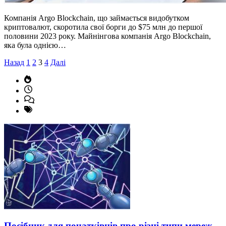
Компанія Argo Blockchain, що займається видобутком
криптовалют, скоротила свої борги до $75 млн до першої
половини 2023 року. Майнінгова компанія Argo Blockchain,
яка була однією…
Пагінація
Назад
1
2
3
4
Далі
записів
Посібник для початківців про різні типи мереж