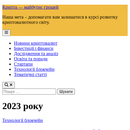
Skip
Крипта — майбутнє грошей
to
Наша мета – допомагати вам залишатися в курсі розвитку
content
криптовалютного світу.
Main
Menu
Новини криптовалют
Інвестиції і фінанси
Дослідження та аналіз
Освіта та поради
Стартапи
Технології блокчейн
Тематичні статті
Пошук:
2023 року
Posted
Технології блокчейн
in