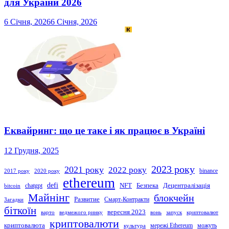
для України 2026
6 Січня, 2026
6 Січня, 2026
Еквайринг: що це таке і як працює в Україні
12 Грудня, 2025
2023 року
2021 року
2022 року
binance
2017 року
2020 року
ethereum
defi
NFT
Безпека
Децентралізація
chatgpt
bitcoin
Майнінг
блокчейн
Развитие
Смарт-Контракти
Загадки
біткоїн
вересня 2023
варто
ведмежого ринку
вонь
запуск
криптовалют
криптовалюти
криптовалюта
мережі Ethereum
можуть
культура