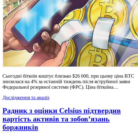
Сьогодні біткоїн коштує близько $26 000, при цьому ціна BTC
знизилася на 4% за останній тиждень після яструбиної заяви
Федеральної резервної системи (ФРС). Ціна біткоїна…
Posted
Дослідження та аналіз
in
Радник з оцінки Celsius підтвердив
вартість активів та зобов’язань
боржників