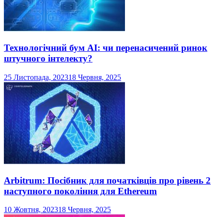
Технологічний бум AI: чи перенасичений ринок
штучного інтелекту?
25 Листопада, 2023
18 Червня, 2025
Arbitrum: Посібник для початківців про рівень 2
наступного покоління для Ethereum
10 Жовтня, 2023
18 Червня, 2025