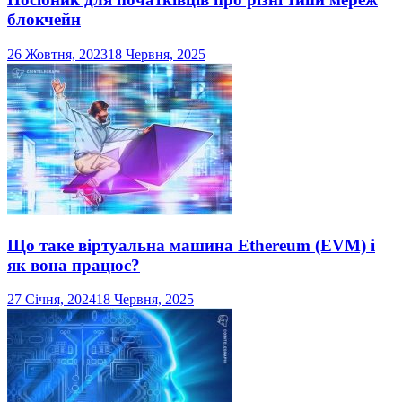
блокчейн
26 Жовтня, 2023
18 Червня, 2025
Що таке віртуальна машина Ethereum (EVM) і
як вона працює?
27 Січня, 2024
18 Червня, 2025