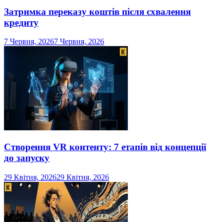
Затримка переказу коштів після схвалення
кредиту
7 Червня, 2026
7 Червня, 2026
Створення VR контенту: 7 етапів від концепції
до запуску
29 Квітня, 2026
29 Квітня, 2026