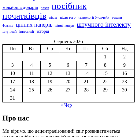
посібник
мільйонів доларів
позов
початківців
після
після того
технології блокчейн
токени
штучного інтелекту
цінних паперів
цінні папери
фільмів
історія
штучный
інвестиції
Серпень 2026
Пн
Вт
Ср
Чт
Пт
Сб
Нд
1
2
3
4
5
6
7
8
9
10
11
12
13
14
15
16
17
18
19
20
21
22
23
24
25
26
27
28
29
30
31
« Чер
Про нас
Ми віримо, що децентралізований світ розвиватиметься
експоненційно та стане невід'ємною частиною нашого