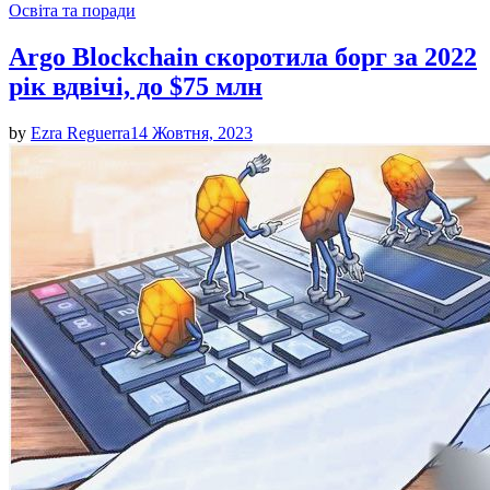
Posted
Освіта та поради
in
Argo Blockchain скоротила борг за 2022
рік вдвічі, до $75 млн
by
Ezra Reguerra
14 Жовтня, 2023