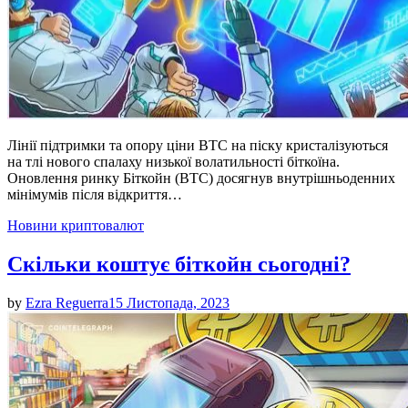
Лінії підтримки та опору ціни BTC на піску кристалізуються
на тлі нового спалаху низької волатильності біткоїна.
Оновлення ринку Біткойн (BTC) досягнув внутрішньоденних
мінімумів після відкриття…
Posted
Новини криптовалют
in
Скільки коштує біткойн сьогодні?
by
Ezra Reguerra
15 Листопада, 2023