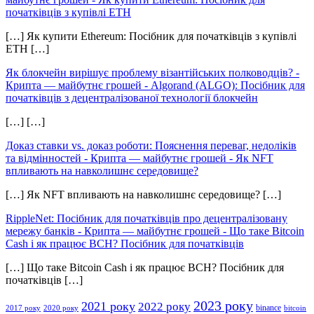
початківців з купівлі ETH
[…] Як купити Ethereum: Посібник для початківців з купівлі
ETH […]
Як блокчейн вирішує проблему візантійських полководців? -
Крипта — майбутнє грошей
-
Algorand (ALGO): Посібник для
початківців з децентралізованої технології блокчейн
[…] […]
Доказ ставки vs. доказ роботи: Пояснення переваг, недоліків
та відмінностей - Крипта — майбутнє грошей
-
Як NFT
впливають на навколишнє середовище?
[…] Як NFT впливають на навколишнє середовище? […]
RippleNet: Посібник для початківців про децентралізовану
мережу банків - Крипта — майбутнє грошей
-
Що таке Bitcoin
Cash і як працює BCH? Посібник для початківців
[…] Що таке Bitcoin Cash і як працює BCH? Посібник для
початківців […]
2023 року
2021 року
2022 року
binance
2017 року
2020 року
bitcoin