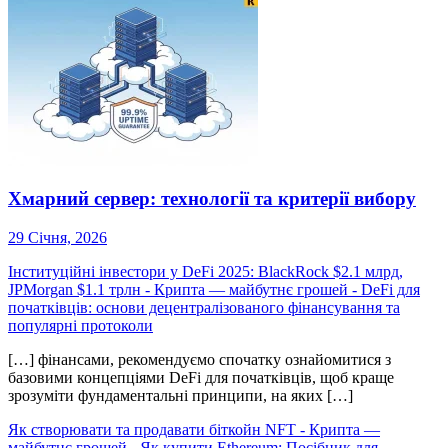
Хмарний сервер: технології та критерії вибору
29 Січня, 2026
Інституційні інвестори у DeFi 2025: BlackRock $2.1 млрд,
JPMorgan $1.1 трлн - Крипта — майбутнє грошей
-
DeFi для
початківців: основи децентралізованого фінансування та
популярні протоколи
[…] фінансами, рекомендуємо спочатку ознайомитися з
базовими концепціями DeFi для початківців, щоб краще
зрозуміти фундаментальні принципи, на яких […]
Як створювати та продавати біткойн NFT - Крипта —
майбутнє грошей
-
Як купити Ethereum: Посібник для