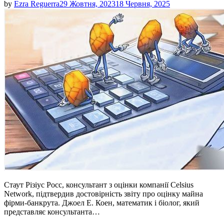
by
Ezra Reguerra
29 Жовтня, 2023
18 Червня, 2025
Стаут Різіус Росс, консультант з оцінки компанії Celsius
Network, підтвердив достовірність звіту про оцінку майна
фірми-банкрута. Джоел Е. Коен, математик і біолог, який
представляє консультанта…