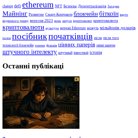
ethereum
defi
NFT
Безпека
Децентралізація
chatgpt
Загадки
Майнінг
біткоїн
блокчейн
Развитие
Смарт-Контракти
варто
вересня 2023
криптовалюта
ведмежого ринку
вонь
запуск
криптовалют
криптовалюти
мільйонів доларів
мережі Ethereum
можуть
культура
посібник
початківців
після
після того
позов
цінних паперів
технології блокчейн
цінні папери
токени
фільмів
штучного інтелекту
історія
штучный
інвестиції
Останні публікаці