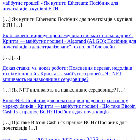
майбутнє грошей
-
Як купити Ethereum: Посібник для
початківців з купівлі ETH
[…] Як купити Ethereum: Посібник для початківців з купівлі
ETH […]
Як блокчейн вирішує проблему візантійських полководців? -
Крипта — майбутнє грошей
-
Algorand (ALGO): Посібник для
початківців з децентралізованої технології блокчейн
[…] […]
Доказ ставки vs. доказ роботи: Пояснення переваг, недоліків
та відмінностей - Крипта — майбутнє грошей
-
Як NFT
впливають на навколишнє середовище?
[…] Як NFT впливають на навколишнє середовище? […]
RippleNet: Посібник для початківців про децентралізовану
мережу банків - Крипта — майбутнє грошей
-
Що таке Bitcoin
Cash і як працює BCH? Посібник для початківців
[…] Що таке Bitcoin Cash і як працює BCH? Посібник для
початківців […]
2023 року
2021 року
2022 року