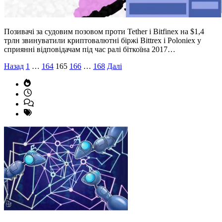
Позивачі за судовим позовом проти Tether і Bitfinex на $1,4
трлн звинуватили криптовалютні біржі Bittrex і Poloniex у
сприянні відповідачам під час ралі біткоїна 2017…
Пагінація
Назад
1
…
164
165
166
…
168
Далі
записів