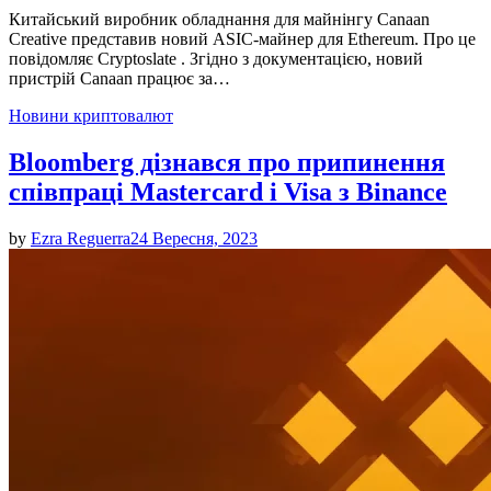
Китайський виробник обладнання для майнінгу Canaan
Creative представив новий ASIC-майнер для Ethereum. Про це
повідомляє Cryptoslate . Згідно з документацією, новий
пристрій Canaan працює за…
Posted
Новини криптовалют
in
Bloomberg дізнався про припинення
співпраці Mastercard і Visa з Binance
by
Ezra Reguerra
24 Вересня, 2023