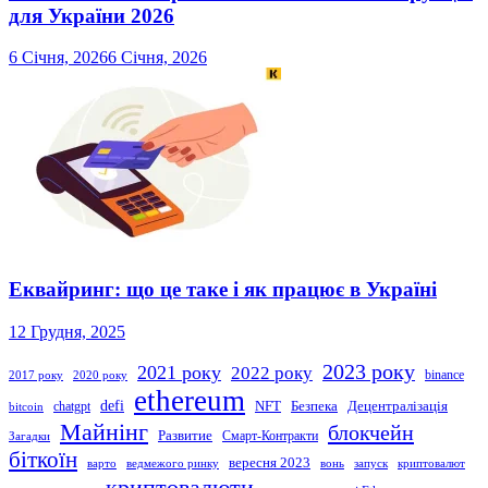
для України 2026
6 Січня, 2026
6 Січня, 2026
Еквайринг: що це таке і як працює в Україні
12 Грудня, 2025
2023 року
2021 року
2022 року
binance
2017 року
2020 року
ethereum
defi
NFT
Безпека
Децентралізація
chatgpt
bitcoin
Майнінг
блокчейн
Развитие
Смарт-Контракти
Загадки
біткоїн
вересня 2023
варто
ведмежого ринку
вонь
запуск
криптовалют
криптовалюти