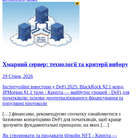
Хмарний сервер: технології та критерії вибору
29 Січня, 2026
Інституційні інвестори у DeFi 2025: BlackRock $2.1 млрд,
JPMorgan $1.1 трлн - Крипта — майбутнє грошей
-
DeFi для
початківців: основи децентралізованого фінансування та
популярні протоколи
[…] фінансами, рекомендуємо спочатку ознайомитися з
базовими концепціями DeFi для початківців, щоб краще
зрозуміти фундаментальні принципи, на яких […]
Як створювати та продавати біткойн NFT - Крипта —