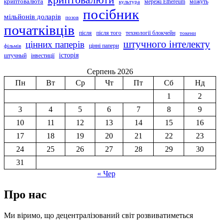
криптовалюта
мережі Ethereum
можуть
культура
посібник
мільйонів доларів
позов
початківців
після
після того
технології блокчейн
токени
штучного інтелекту
цінних паперів
цінні папери
фільмів
історія
штучный
інвестиції
Серпень 2026
Пн
Вт
Ср
Чт
Пт
Сб
Нд
1
2
3
4
5
6
7
8
9
10
11
12
13
14
15
16
17
18
19
20
21
22
23
24
25
26
27
28
29
30
31
« Чер
Про нас
Ми віримо, що децентралізований світ розвиватиметься