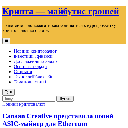
Skip
Крипта — майбутнє грошей
to
content
Наша мета – допомагати вам залишатися в курсі розвитку
криптовалютного світу.
Main
Menu
Новини криптовалют
Інвестиції і фінанси
Дослідження та аналіз
Освіта та поради
Стартапи
Технології блокчейн
Тематичні статті
Пошук:
Posted
Новини криптовалют
in
Canaan Creative представила новий
ASIC-майнер для Ethereum