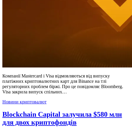
Компанії Mastercard і Visa відмовляються від випуску
платіжних криптовалютних карт для Binance на тлі
регуляторних проблем біржі. Про це повідомляє Bloomberg.
Visa закрила випуск спільних…
Posted
Новини криптовалют
in
Blockchain Capital залучила $580 млн
для двох криптофондів