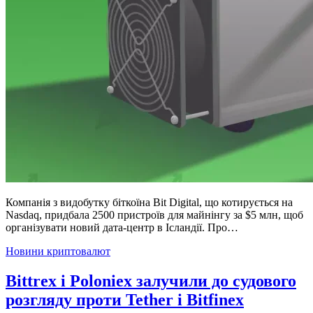
Компанія з видобутку біткоїна Bit Digital, що котирується на
Nasdaq, придбала 2500 пристроїв для майнінгу за $5 млн, щоб
організувати новий дата-центр в Ісландії. Про…
Posted
Новини криптовалют
in
Bittrex і Poloniex залучили до судового
розгляду проти Tether і Bitfinex