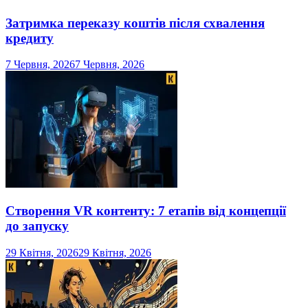
Затримка переказу коштів після схвалення
кредиту
7 Червня, 2026
7 Червня, 2026
Створення VR контенту: 7 етапів від концепції
до запуску
29 Квітня, 2026
29 Квітня, 2026