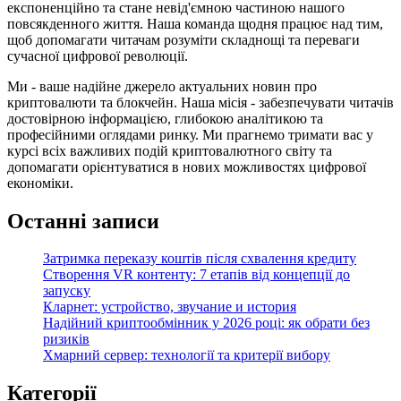
експоненційно та стане невід'ємною частиною нашого
повсякденного життя. Наша команда щодня працює над тим,
щоб допомагати читачам розуміти складнощі та переваги
сучасної цифрової революції.
Ми - ваше надійне джерело актуальних новин про
криптовалюти та блокчейн. Наша місія - забезпечувати читачів
достовірною інформацією, глибокою аналітикою та
професійними оглядами ринку. Ми прагнемо тримати вас у
курсі всіх важливих подій криптовалютного світу та
допомагати орієнтуватися в нових можливостях цифрової
економіки.
Останні записи
Затримка переказу коштів після схвалення кредиту
Створення VR контенту: 7 етапів від концепції до
запуску
Кларнет: устройство, звучание и история
Надійний криптообмінник у 2026 році: як обрати без
ризиків
Хмарний сервер: технології та критерії вибору
Категорії