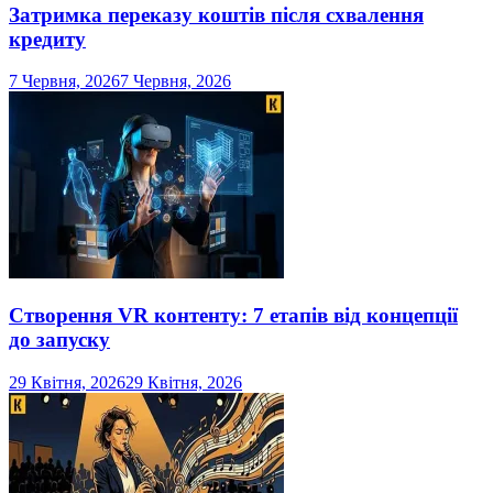
Затримка переказу коштів після схвалення
кредиту
7 Червня, 2026
7 Червня, 2026
Створення VR контенту: 7 етапів від концепції
до запуску
29 Квітня, 2026
29 Квітня, 2026