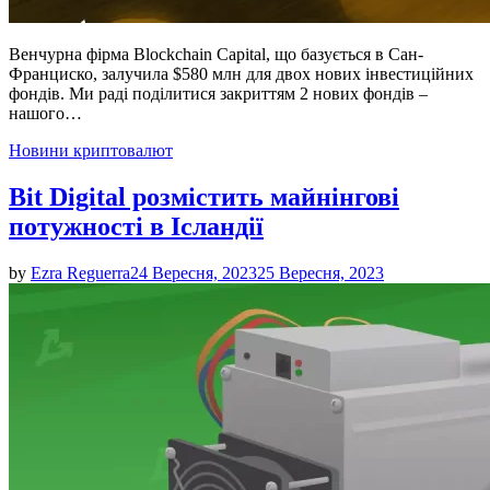
Венчурна фірма Blockchain Capital, що базується в Сан-
Франциско, залучила $580 млн для двох нових інвестиційних
фондів. Ми раді поділитися закриттям 2 нових фондів –
нашого…
Posted
Новини криптовалют
in
Bit Digital розмістить майнінгові
потужності в Ісландії
by
Ezra Reguerra
24 Вересня, 2023
25 Вересня, 2023