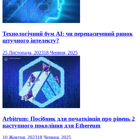
Технологічний бум AI: чи перенасичений ринок
штучного інтелекту?
25 Листопада, 2023
18 Червня, 2025
Arbitrum: Посібник для початківців про рівень 2
наступного покоління для Ethereum
10 Жовтня, 2023
18 Червня, 2025