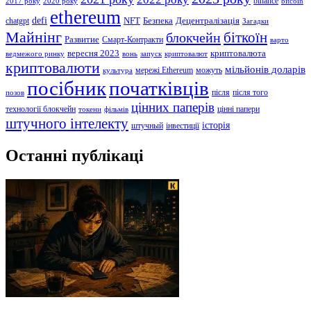
binance
2017 року
2020 року
bitcoin
ethereum
defi
NFT
Безпека
Децентралізація
chatgpt
Загадки
Майнінг
біткоїн
блокчейн
Развитие
Смарт-Контракти
варто
вересня 2023
криптовалюта
ведмежого ринку
вонь
запуск
криптовалют
криптовалюти
мільйонів доларів
мережі Ethereum
можуть
культура
посібник
початківців
після
після того
позов
цінних паперів
технології блокчейн
цінні папери
токени
фільмів
штучного інтелекту
історія
штучный
інвестиції
Останні публікаці