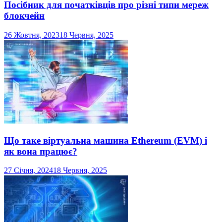
Посібник для початківців про різні типи мереж
блокчейн
26 Жовтня, 2023
18 Червня, 2025
Що таке віртуальна машина Ethereum (EVM) і
як вона працює?
27 Січня, 2024
18 Червня, 2025