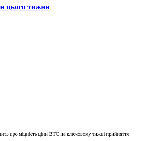
їн цього тижня
одить про міцність ціни BTC на ключовому тижні прийняття