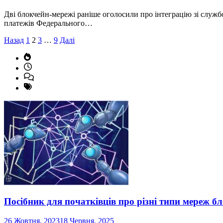
Дві блокчейн-мережі раніше оголосили про інтеграцію зі служ
платежів Федерального…
Пагінація
Назад
1
2
3
…
9
Далі
записів
Посібник для початківців про різні типи мереж б
26 Жовтня, 2023
18 Червня, 2025