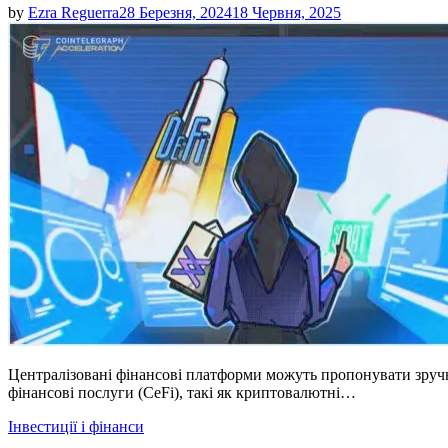
by
Ezra Reguerra
28 Березня, 2024
18 Червня, 2025
Централізовані фінансові платформи можуть пропонувати зручніст
фінансові послуги (CeFi), такі як криптовалютні…
Posted
Інвестиції і фінанси
in