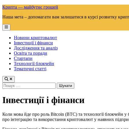
Skip
Крипта — майбутнє грошей
to
Наша мета – допомагати вам залишатися в курсі розвитку крип
content
Main
Menu
Новини криптовалют
Інвестиції і фінанси
Дослідження та аналіз
Освіта та поради
Стартапи
Технології блокчейн
Тематичні статті
Пошук:
Інвестиції і фінанси
Коли мова йде про роль Bitcoin (BTC) та технології блокчейн у
про інтеграцію та використання криптовалют у наявних підпри