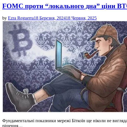
FOMC проти “локального дна” ціни BTC 
by
Ezra Reguerra
18 Березня, 2024
18 Червня, 2025
Фундаментальні показники мережі Біткоїн ще ніколи не вигляда
рішення…