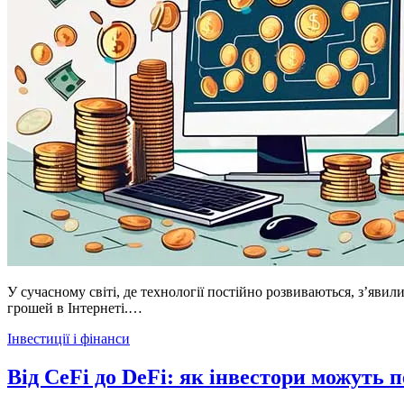
У сучасному світі, де технології постійно розвиваються, з’яв
грошей в Інтернеті.…
Posted
Інвестиції і фінанси
in
Від CeFi до DeFi: як інвестори можуть 