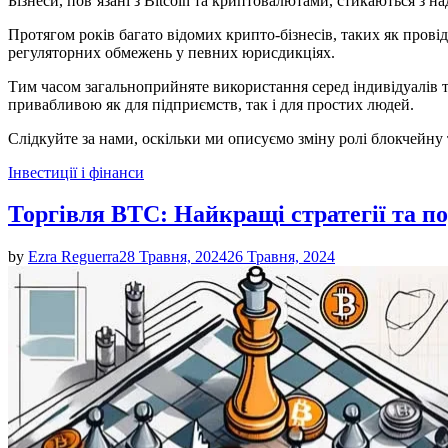
Бізнеси, пов’язані з Bitcoin та криптовалютами, стикаються з
Протягом років багато відомих крипто-бізнесів, таких як прові
регуляторних обмежень у певних юрисдикціях.
Тим часом загальноприйняте використання серед індивідуалів 
привабливою як для підприємств, так і для простих людей.
Слідкуйте за нами, оскільки ми описуємо зміну ролі блокчейну т
Posted
Інвестиції і фінанси
in
Торгівля BTC: Найкращі стратегії та п
by
Ezra Reguerra
28 Травня, 2024
26 Травня, 2024