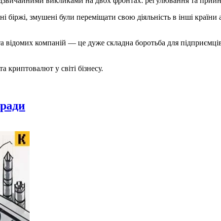
 надзвичайними викликами на двох фронтах: регулювання та прийн
дні біржі, змушені були переміщати свою діяльність в інші країн
та відомих компаній — це дуже складна боротьба для підприємці
а криптовалют у світі бізнесу.
оради