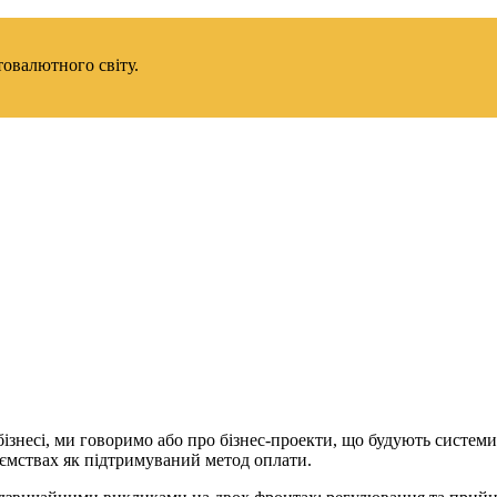
товалютного світу.
 бізнесі, ми говоримо або про бізнес-проекти, що будують систе
ємствах як підтримуваний метод оплати.