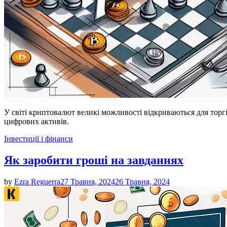
У світі криптовалют великі можливості відкриваються для торг
цифрових активів.
Posted
Інвестиції і фінанси
in
Як заробити гроші на завданнях
by
Ezra Reguerra
27 Травня, 2024
26 Травня, 2024